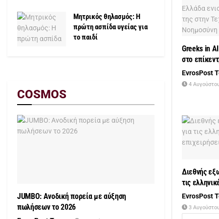
Μητρικός θηλασμός: Η
πρώτη ασπίδα υγείας για
το παιδί
Greeks in A
στο επίκεντ
EvrosPost 
4 Αυγούστου
COSMOS
Διεθνής εξ
τις ελληνικ
JUMBO: Ανοδική πορεία με αύξηση
EvrosPost 
πωλήσεων το 2026
3 Αυγούστου