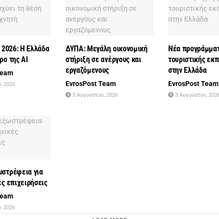
I 2026: Η Ελλάδα
ΔΥΠΑ: Μεγάλη οικονομική
Νέα προγράμμα
ρο της AI
στήριξη σε ανέργους και
τουριστικής εκ
εργαζόμενους
στην Ελλάδα
Team
EvrosPost Team
EvrosPost Team
, 2026
3 Αυγούστου, 2026
3 Αυγούστου, 202
ωστρέφεια για
ές επιχειρήσεις
Team
, 2026