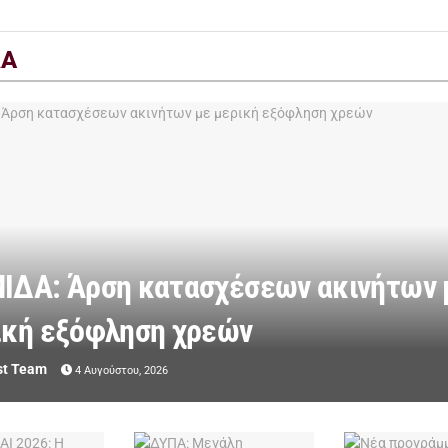
ΔΑ
ΙΔΑ: Άρση κατασχέσεων ακινήτων 
ική εξόφληση χρεών
st Team
4 Αυγούστου, 2026