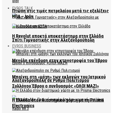
EVROS TALK
Πτώση στις τιμές πετρελαίου μετά τις εξελίξεις
ΗΠΑ – Ιράν
Η Revolut αποκτά υποκατάστημα στην Ελλάδα
Σπίτι Γυμναστικής στην Αλεξανδρούπολη
EVROS BUSINESS
Μεγάλη επένδυση στην κτηνοτροφία του Έβρου
Μπαίνει στη «μάχη» των εκλογών του Ιατρικού
Αλεξανδρούπολη σε Ρυθμό Πολιτισμού
Συλλόγου Έβρου ο συνδυασμός «ΟΛΟΙ ΜΑΖΙ»
Η Ελλάδα στον διαστημικό χάρτη με τη Prisma
Electronics