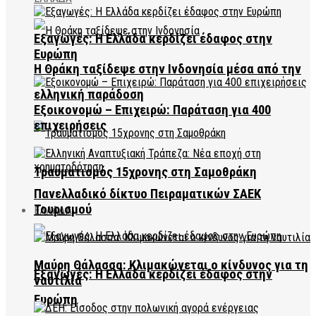
Εξαγωγές: Η Ελλάδα κερδίζει έδαφος στην
Ευρώπη
Η Θράκη ταξίδεψε στην Ινδονησία μέσα από την
ελληνική παράδοση
Εξοικονομώ – Επιχειρώ: Παράταση για 400
επιχειρήσεις
Τραυματισμός 15χρονης στη Σαμοθράκη
Πανελλαδικό δίκτυο Πειραματικών ΣΑΕΚ
Τουρισμού
ΕΛΛΑΔΑ
Μαύρη Θάλασσα: Κλιμακώνεται ο κίνδυνος για τη
Εξαγωγές: Η Ελλάδα κερδίζει έδαφος στην
ναυτιλία
Ευρώπη