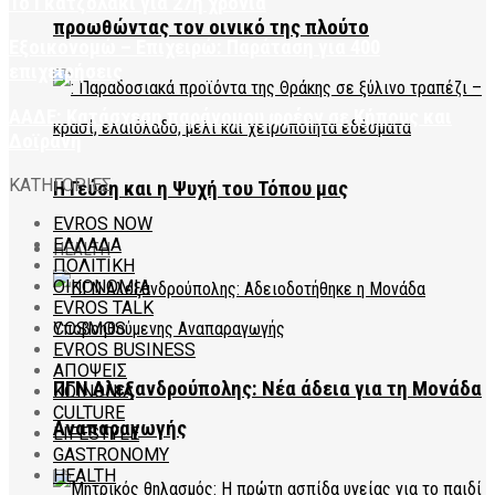
Το Γκατζολάκι για 27η χρονιά
προωθώντας τον οινικό της πλούτο
Εξοικονομώ – Επιχειρώ: Παράταση για 400
επιχειρήσεις
ΑΑΔΕ: Κατάσχεση παράνομου φρέον σε Κήπους και
Δοϊράνη
ΚΑΤΗΓΟΡΙΕΣ
Η Γεύση και η Ψυχή του Τόπου μας
EVROS NOW
ΕΛΛΑΔΑ
HEALTH
ΠΟΛΙΤΙΚΗ
ΟΙΚΟΝΟΜΙΑ
EVROS TALK
COSMOS
EVROS BUSINESS
ΑΠΟΨΕΙΣ
ΠΓΝ Αλεξανδρούπολης: Νέα άδεια για τη Μονάδα
ΚΟΙΝΩΝΙΑ
CULTURE
Αναπαραγωγής
LIFESTYLE
GASTRONOMY
HEALTH