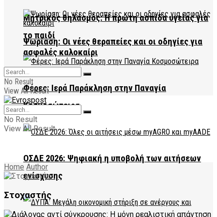
Μητρικός θηλασμός: Η πρώτη ασπίδα υγείας για
το παιδί
Ψωρίαση: Οι νέες θεραπείες και οι οδηγίες για
ασφαλές καλοκαίρι
No Result
Φέρες: Ιερά Παράκληση στην Παναγία
View All Result
Κοσμοσώτειρα
No Result
View All Result
ΟΣΔΕ 2026: Ψηφιακή η υποβολή των αιτήσεων
Home
Author
ενίσχυσης
Στοχαστής