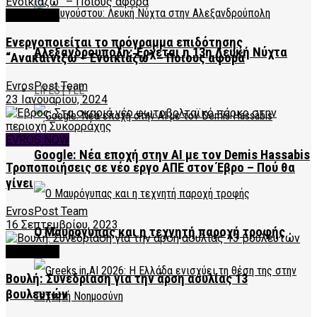
FEATURED
Ενεργοποιείται το πρόγραμμα επιδότησης
Αλεξανδρούπολη: Έρχεται η 13η Λευκή Νύχτα
“Ανακαινίζω – Ενοικιάζω” – Ποιους αφορά
EvrosPost Team
LIFESTYLE
23 Ιανουαρίου, 2024
EVROS NOW
Google: Νέα εποχή στην AI με τον Demis Hassabis
Τροποποιήσεις σε νέο έργο ΑΠΕ στον Έβρο – Πού θα
γίνει
EvrosPost Team
16 Σεπτεμβρίου, 2023
Ο Μαυρόγυπας και η τεχνητή παροχή τροφής
FEATURED
Βουλή: Συνεδρίαση για την άρση ασυλίας 13
βουλευτών