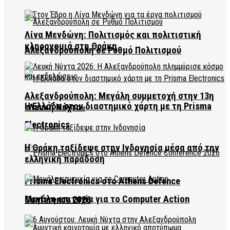
Λίνα Μενδώνη: Πολιτισμός και πολιτιστική
κληρονομιά στη Θράκη
Αλεξανδρούπολη σε Ρυθμό Πολιτισμού
Αλεξανδρούπολη: Μεγάλη συμμετοχή στην 13η
Η Ελλάδα στον διαστημικό χάρτη με τη Prisma
«Λευκή Νύχτα»
Electronics
Η Θράκη ταξίδεψε στην Ινδονησία μέσα από την
ελληνική παράδοση
Prisma Electronics στο Athens Defence
Μεγάλη επιτυχία για το Computer Action
Conference 2026