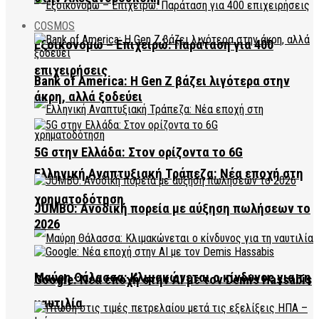
COSMOS
Εξοικονομώ – Επιχειρώ: Παράταση για 400
επιχειρήσεις
Bank of America: Η Gen Z βάζει λιγότερα στην
άκρη, αλλά ξοδεύει
5G στην Ελλάδα: Στον ορίζοντα το 6G
Ελληνική Αναπτυξιακή Τράπεζα: Νέα εποχή στη
χρηματοδότηση
JUMBO: Ανοδική πορεία με αύξηση πωλήσεων το
2026
Μαύρη Θάλασσα: Κλιμακώνεται ο κίνδυνος για τη
Google: Νέα εποχή στην AI με τον Demis Hassabis
ναυτιλία