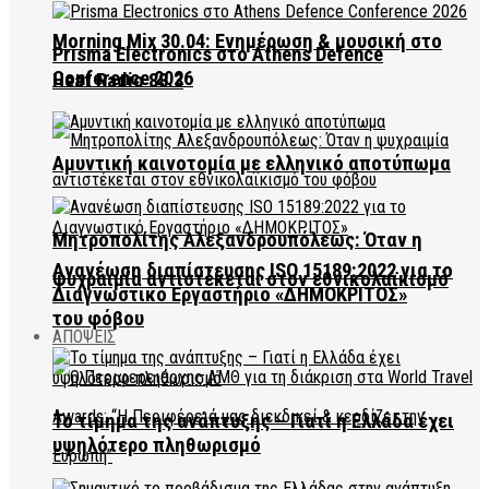
Morning Mix 30.04: Ενημέρωση & μουσική στο
Prisma Electronics στο Athens Defence
Conference 2026
Heat Radio 88.3
Αμυντική καινοτομία με ελληνικό αποτύπωμα
Μητροπολίτης Αλεξανδρουπόλεως: Όταν η
Ανανέωση διαπίστευσης ISO 15189:2022 για το
ψυχραιμία αντιστέκεται στον εθνικολαϊκισμό
Διαγνωστικό Εργαστήριο «ΔΗΜΟΚΡΙΤΟΣ»
του φόβου
ΑΠΟΨΕΙΣ
Το τίμημα της ανάπτυξης – Γιατί η Ελλάδα έχει
υψηλότερο πληθωρισμό