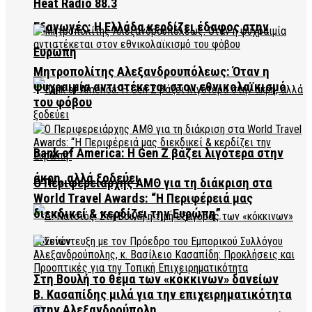
Heat Radio 88.3
Εξαγωγές: Η Ελλάδα κερδίζει έδαφος στην
Ευρώπη
Μητροπολίτης Αλεξανδρουπόλεως: Όταν η
ψυχραιμία αντιστέκεται στον εθνικολαϊκισμό
του φόβου
Bank of America: Η Gen Z βάζει λιγότερα στην
άκρη, αλλά ξοδεύει
Ο Περιφερειάρχης ΑΜΘ για τη διάκριση στα
World Travel Awards: “Η Περιφέρειά μας
διεκδικεί & κερδίζει την Ευρώπη”
Στη Βουλή το θέμα των «κόκκινων» δανείων
Β. Κασαπίδης μιλά για την επιχειρηματικότητα
στην Αλεξανδρούπολη