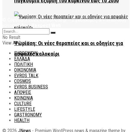
Παγκόσμια έξαρση του καρκίνου έως το 2050
© Copyright 2022 EvrosPost.gr – Σχεδιασμός & κατασκεύη
ιστοσελίδας:
Respect Web
No Result
View All Result
Ψωρίαση: Οι νέες θεραπείες και οι οδηγίες για
EVROS NOW
ασφαλές καλοκαίρι
ΕΛΛΑΔΑ
ΠΟΛΙΤΙΚΗ
ΟΙΚΟΝΟΜΙΑ
EVROS TALK
COSMOS
EVROS BUSINESS
ΑΠΟΨΕΙΣ
ΚΟΙΝΩΝΙΑ
CULTURE
LIFESTYLE
GASTRONOMY
HEALTH
© 2026
JNews
- Premium WordPress news & magazine theme by