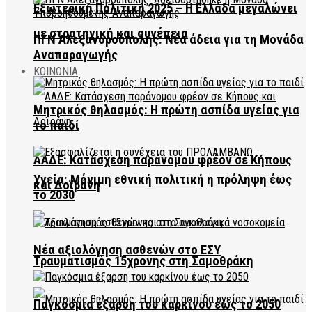
Εξωτερική Πολιτική 2025 – Η Ελλάδα μεγαλώνει
με στρατηγική και συνέπεια
ΠΓΝ Αλεξανδρούπολης: Νέα άδεια για τη Μονάδα
Αναπαραγωγής
ΚΟΙΝΩΝΙΑ
Μητρικός θηλασμός: Η πρώτη ασπίδα υγείας για
το παιδί
ΑΑΔΕ: Κατάσχεση παράνομου φρέον σε Κήπους
Υγεία: Μόνιμη εθνική πολιτική η πρόληψη έως
και Δοϊράνη
το 2030
Νέα αξιολόγηση ασθενών στο ΕΣΥ
Τραυματισμός 15χρονης στη Σαμοθράκη
Παγκόσμια έξαρση του καρκίνου έως το 2050