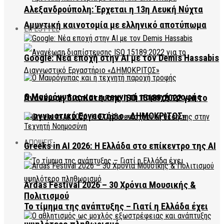
Αλεξανδρούπολη: Έρχεται η 13η Λευκή Νύχτα
Αμυντική καινοτομία με ελληνικό αποτύπωμα
LIFESTYLE
Google: Νέα εποχή στην AI με τον Demis Hassabis
Ο Μαυρόγυπας και η τεχνητή παροχή τροφής
Ανανέωση διαπίστευσης ISO 15189:2022 για το
Διαγνωστικό Εργαστήριο «ΔΗΜΟΚΡΙΤΟΣ»
ΑΠΟΨΕΙΣ
Greeks in AI 2026: Η Ελλάδα στο επίκεντρο της AI
Ardas Festival 2026 – 30 Χρόνια Μουσικής &
Πολιτισμού
Το τίμημα της ανάπτυξης – Γιατί η Ελλάδα έχει