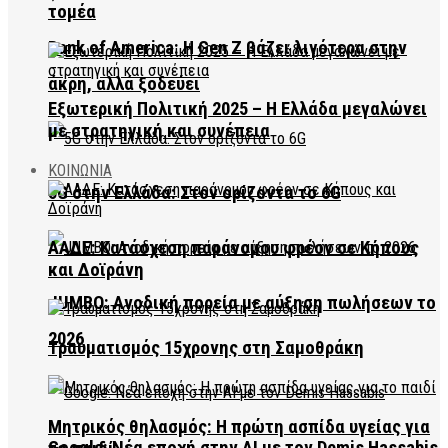
τομέα
Bank of America: Η Gen Z βάζει λιγότερα στην
άκρη, αλλά ξοδεύει
Εξωτερική Πολιτική 2025 – Η Ελλάδα μεγαλώνει
με στρατηγική και συνέπεια
ΚΟΙΝΩΝΙΑ
5G στην Ελλάδα: Στον ορίζοντα το 6G
ΑΑΔΕ: Κατάσχεση παράνομου φρέον σε Κήπους
και Δοϊράνη
JUMBO: Ανοδική πορεία με αύξηση πωλήσεων το
2026
Τραυματισμός 15χρονης στη Σαμοθράκη
Μητρικός θηλασμός: Η πρώτη ασπίδα υγείας για