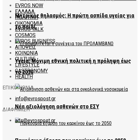
EVROS NOW
ΕΛΛΑΔΑ
Μητρικός θηλασμός: Η πρώτη ασπίδα υγείας για
ΠΟΛΙΤΙΚΗ
ΟΙΚΟΝΟΜΙΑ
το παιδί
EVROS TALK
COSMOS
EVROS BUSINESS
ΑΠΟΨΕΙΣ
ΚΟΙΝΩΝΙΑ
CULTURE
Υγεία: Μόνιμη εθνική πολιτική η πρόληψη έως
LIFESTYLE
GASTRONOMY
το 2030
HEALTH
ΕΠΙΚΟΙΝΩΝΙΑ
info@evrospost.gr
Νέα αξιολόγηση ασθενών στο ΕΣΥ
ΔΙΑΦΗΜΙΣΗ
ads@evrospost.gr