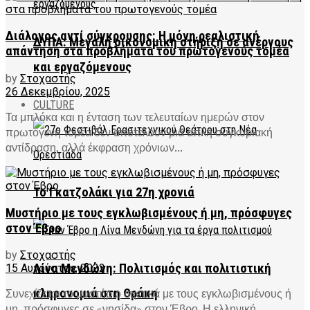
Διάλογος αντί σύγκρουσης: Η μόνη ρεαλιστική
ΔΥΠΑ: Μεγάλη οικονομική στήριξη σε ανέργους
απάντηση στα προβλήματα του πρωτογενούς τομέα
και εργαζόμενους
by
Στοχαστής
26 Δεκεμβρίου, 2025
CULTURE
Τα μπλόκα και η ένταση των τελευταίων ημερών στον
πρωτογενή τομέα δεν αποτελούν μια απλή συγκυριακή
αντίδραση, αλλά έκφραση χρόνιων...
Το Γκατζολάκι για 27η χρονιά
Μυστήριο με τους εγκλωβισμένους ή μη, πρόσφυγες
στον Έβρο
by
Στοχαστής
Λίνα Μενδώνη: Πολιτισμός και πολιτιστική
15 Αυγούστου, 2022
κληρονομιά στη Θράκη
Συνεχίζεται το μυστήριο σχετικά με τους εγκλωβισμένους ή
μη, πρόσφυγες σε «νησίδα» στον Έβρο. Η ελληνική