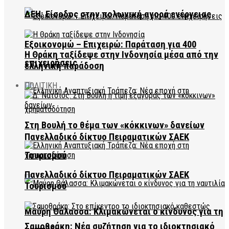
ΔΕΗ: Είσοδος στην πολωνική αγορά ενέργειας
Εξοικονομώ – Επιχειρώ: Παράταση για 400
Η Θράκη ταξίδεψε στην Ινδονησία μέσα από την
επιχειρήσεις
ελληνική παράδοση
ΠΟΛΙΤΙΚΗ
Στη Βουλή το θέμα των «κόκκινων» δανείων
Πανελλαδικό δίκτυο Πειραματικών ΣΑΕΚ
Τουρισμού
Πανελλαδικό δίκτυο Πειραματικών ΣΑΕΚ
Τουρισμού
Μαύρη Θάλασσα: Κλιμακώνεται ο κίνδυνος για τη
Σαμοθράκη: Νέα συζήτηση για το ιδιοκτησιακό