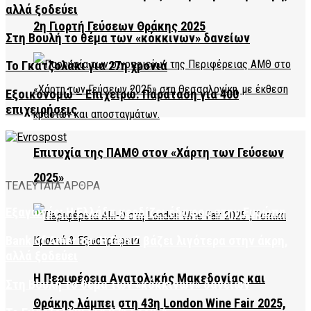
αλλά ξοδεύει
2η Γιορτή Γεύσεων Θράκης 2025
Στη Βουλή το θέμα των «κόκκινων» δανείων
Το Γκατζολάκι για 27η χρονιά
Εξοικονομώ – Επιχειρώ: Παράταση για 400
επιχειρήσεις
Επιτυχία της ΠΑΜΘ στον «Χάρτη των Γεύσεων
2025»
ΤΕΛΕΥΤΑΙΑ ΑΡΘΡΑ
Εξαγωγές: Η Ελλάδα κερδίζει έδαφος στην Ευρώπη
Bank of America: Η Gen Z βάζει λιγότερα στην άκρη,
αλλά ξοδεύει
Η Περιφέρεια Ανατολικής Μακεδονίας και
Στη Βουλή το θέμα των «κόκκινων» δανείων
Θράκης λάμπει στη 43η London Wine Fair 2025,