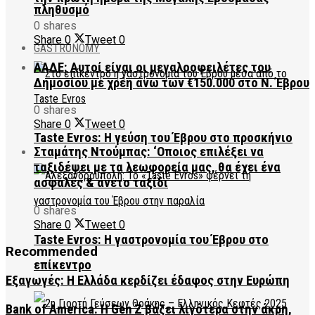
πληθυσμό
0 shares
Share
0
Tweet
0
GASTRONOMY
ΑΑΔΕ: Αυτοί είναι οι μεγαλοοφειλέτες του
Δημοσίου με χρέη άνω των €150.000 στο Ν. Έβρου
0 shares
Share
0
Tweet
0
Taste Evros: Η γεύση του Έβρου στο προσκήνιο
Σταμάτης Ντούμπας: ‘Οποιος επιλέξει να
ταξιδέψει με τα λεωφορεία μας, θα έχει ένα
ασφαλές & άνετο ταξίδι
0 shares
Share
0
Tweet
0
Taste Evros: Η γαστρονομία του Έβρου στο
Recommended
επίκεντρο
Εξαγωγές: Η Ελλάδα κερδίζει έδαφος στην Ευρώπη
Bank of America: Η Gen Z βάζει λιγότερα στην άκρη,