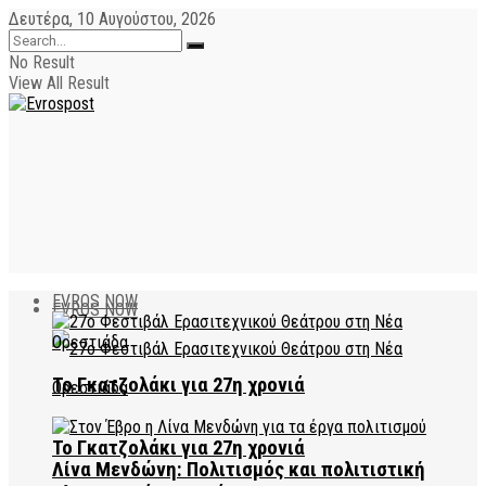
Δευτέρα, 10 Αυγούστου, 2026
No Result
View All Result
EVROS NOW
EVROS NOW
Το Γκατζολάκι για 27η χρονιά
Το Γκατζολάκι για 27η χρονιά
Λίνα Μενδώνη: Πολιτισμός και πολιτιστική