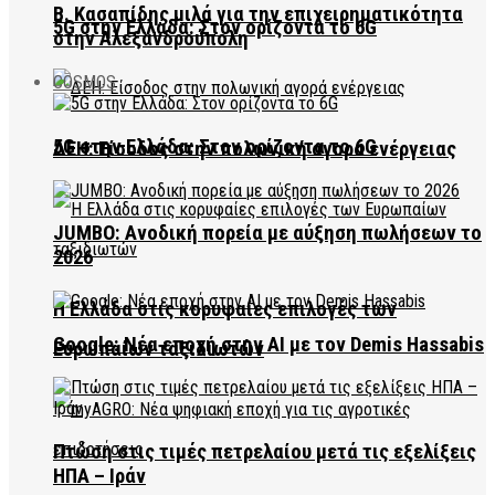
Β. Κασαπίδης μιλά για την επιχειρηματικότητα
5G στην Ελλάδα: Στον ορίζοντα το 6G
στην Αλεξανδρούπολη
COSMOS
5G στην Ελλάδα: Στον ορίζοντα το 6G
ΔΕΗ: Είσοδος στην πολωνική αγορά ενέργειας
JUMBO: Ανοδική πορεία με αύξηση πωλήσεων το
2026
Η Ελλάδα στις κορυφαίες επιλογές των
Google: Νέα εποχή στην AI με τον Demis Hassabis
Ευρωπαίων ταξιδιωτών
Πτώση στις τιμές πετρελαίου μετά τις εξελίξεις
ΗΠΑ – Ιράν