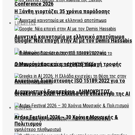
Conference 2026
Η Ξάνθη γιορτάζει 35 χρόνια παράδοσης
LIFESTYLE
Αμυντική καινοτομία με ελληνικό αποτύπωμα
Google: Νέα εποχή στην AI με τον Demis Hassabis
Ο Μαυρόγυπας και η τεχνητή παροχή τροφής
Ανανέωση διαπίστευσης ISO 15189:2022 για το
Διαγνωστικό Εργαστήριο «ΔΗΜΟΚΡΙΤΟΣ»
Greeks in AI 2026: Η Ελλάδα στο επίκεντρο της AI
ΑΠΟΨΕΙΣ
Ardas Festival 2026 – 30 Χρόνια Μουσικής &
Πολιτισμού