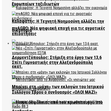
Ευρωπαίων ταξιδιωτών
Καλαφάτης: Η Τεχνητή Νοημοσύνη αλλάζει την
myAGRO: Νέα ψηφιακή εποχή για τις αγροτικές
οικονομία
επιδοτήσεις
EVROS TALK
Δερμεντζόπουλος: Στήριξη στο έργο των 13,6
Σπίτι Γυμναστικής στην Αλεξανδρούπολη
εκατ.
Μπαίνει στη «μάχη» των εκλογών του Ιατρικού
Συλλόγου Έβρου ο συνδυασμός «ΟΛΟΙ ΜΑΖΙ»
Μήνυμα ασφάλειας από τον πρωθυπουργό στο