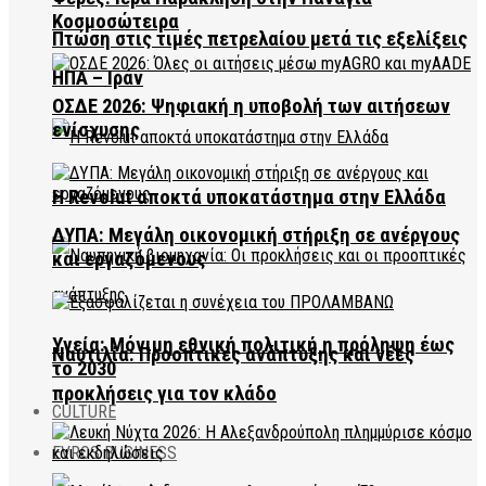
Κοσμοσώτειρα
Πτώση στις τιμές πετρελαίου μετά τις εξελίξεις
ΗΠΑ – Ιράν
ΟΣΔΕ 2026: Ψηφιακή η υποβολή των αιτήσεων
ενίσχυσης
Η Revolut αποκτά υποκατάστημα στην Ελλάδα
ΔΥΠΑ: Μεγάλη οικονομική στήριξη σε ανέργους
και εργαζόμενους
Υγεία: Μόνιμη εθνική πολιτική η πρόληψη έως
Ναυτιλία: Προοπτικές ανάπτυξης και νέες
το 2030
προκλήσεις για τον κλάδο
CULTURE
EVROS BUSINESS