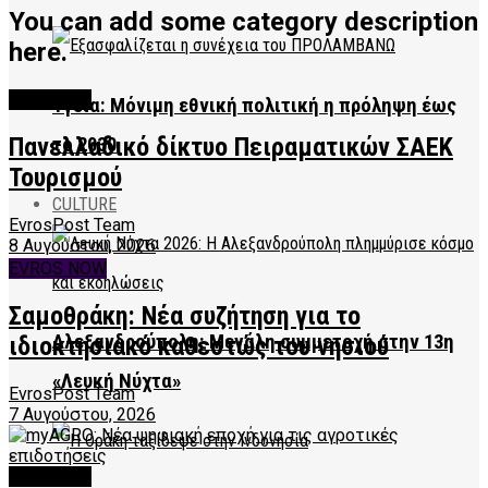
You can add some category description
here.
FEATURED
Υγεία: Μόνιμη εθνική πολιτική η πρόληψη έως
Πανελλαδικό δίκτυο Πειραματικών ΣΑΕΚ
το 2030
Τουρισμού
CULTURE
EvrosPost Team
8 Αυγούστου, 2026
EVROS NOW
Σαμοθράκη: Νέα συζήτηση για το
Αλεξανδρούπολη: Μεγάλη συμμετοχή στην 13η
ιδιοκτησιακό καθεστώς του νησιού
«Λευκή Νύχτα»
EvrosPost Team
7 Αυγούστου, 2026
FEATURED