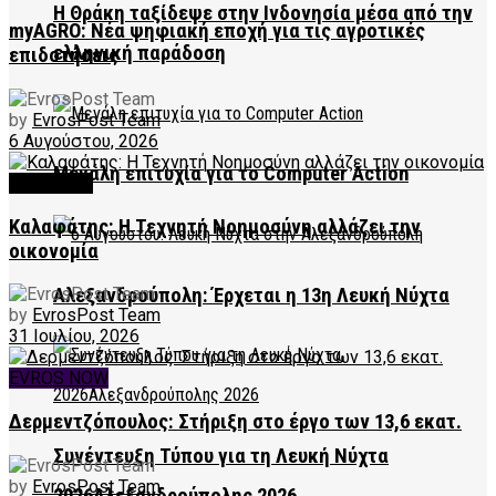
Η Θράκη ταξίδεψε στην Ινδονησία μέσα από την
myAGRO: Νέα ψηφιακή εποχή για τις αγροτικές
ελληνική παράδοση
επιδοτήσεις
by
EvrosPost Team
6 Αυγούστου, 2026
Μεγάλη επιτυχία για το Computer Action
FEATURED
Καλαφάτης: Η Τεχνητή Νοημοσύνη αλλάζει την
οικονομία
Αλεξανδρούπολη: Έρχεται η 13η Λευκή Νύχτα
by
EvrosPost Team
31 Ιουλίου, 2026
EVROS NOW
Δερμεντζόπουλος: Στήριξη στο έργο των 13,6 εκατ.
Συνέντευξη Τύπου για τη Λευκή Νύχτα
by
EvrosPost Team