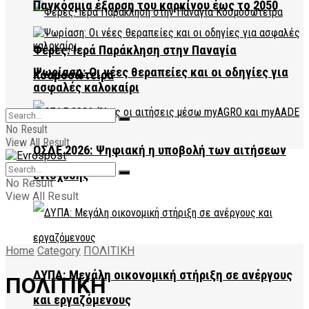
Παγκόσμια έξαρση του καρκίνου έως το 2050
Φέρες: Ιερά Παράκληση στην Παναγία
Ψωρίαση: Οι νέες θεραπείες και οι οδηγίες για
Κοσμοσώτειρα
ασφαλές καλοκαίρι
No Result
View All Result
ΟΣΔΕ 2026: Ψηφιακή η υποβολή των αιτήσεων
ενίσχυσης
No Result
View All Result
Home
Category
ΠΟΛΙΤΙΚΗ
ΔΥΠΑ: Μεγάλη οικονομική στήριξη σε ανέργους
ΠΟΛΙΤΙΚΗ
και εργαζόμενους