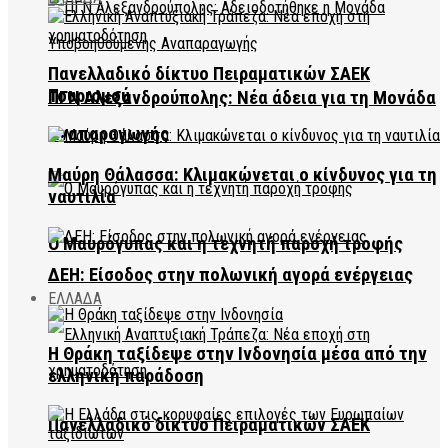
Πανελλαδικό δίκτυο Πειραματικών ΣΑΕΚ
Τουρισμού
ΠΓΝ Αλεξανδρούπολης: Νέα άδεια για τη Μονάδα
Αναπαραγωγής
Μαύρη Θάλασσα: Κλιμακώνεται ο κίνδυνος για τη
ναυτιλία
Ο Μαυρόγυπας και η τεχνητή παροχή τροφής
ΔΕΗ: Είσοδος στην πολωνική αγορά ενέργειας
ΕΛΛΑΔΑ
Η Θράκη ταξίδεψε στην Ινδονησία μέσα από την
ελληνική παράδοση
Πανελλαδικό δίκτυο Πειραματικών ΣΑΕΚ