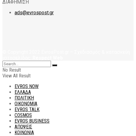
ΔΙΑΦΗΜΙΣΗ
ads@evrospost.gr
© Copyright 2022 EvrosPost.gr – Σχεδιασμός & κατασκεύη
ιστοσελίδας:
Respect Web
No Result
View All Result
EVROS NOW
ΕΛΛΑΔΑ
ΠΟΛΙΤΙΚΗ
ΟΙΚΟΝΟΜΙΑ
EVROS TALK
COSMOS
EVROS BUSINESS
ΑΠΟΨΕΙΣ
ΚΟΙΝΩΝΙΑ