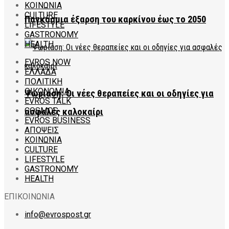
ΚΟΙΝΩΝΙΑ
CULTURE
Παγκόσμια έξαρση του καρκίνου έως το 2050
LIFESTYLE
GASTRONOMY
HEALTH
EVROS NOW
ΕΛΛΑΔΑ
ΠΟΛΙΤΙΚΗ
ΟΙΚΟΝΟΜΙΑ
Ψωρίαση: Οι νέες θεραπείες και οι οδηγίες για
EVROS TALK
COSMOS
ασφαλές καλοκαίρι
EVROS BUSINESS
ΑΠΟΨΕΙΣ
ΚΟΙΝΩΝΙΑ
CULTURE
LIFESTYLE
GASTRONOMY
HEALTH
ΕΠΙΚΟΙΝΩΝΙΑ
info@evrospost.gr