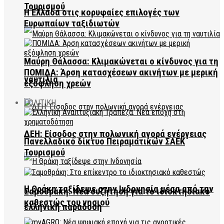
Τουρισμού
Η Ελλάδα στις κορυφαίες επιλογές των
Ευρωπαίων ταξιδιωτών
Μαύρη Θάλασσα: Κλιμακώνεται ο κίνδυνος για τη
ΠΟΜΙΔΑ: Άρση κατασχέσεων ακινήτων με μερική
ναυτιλία
εξόφληση χρεών
ΠΟΛΙΤΙΚΗ
ΔΕΗ: Είσοδος στην πολωνική αγορά ενέργειας
Πανελλαδικό δίκτυο Πειραματικών ΣΑΕΚ
Τουρισμού
Η Θράκη ταξίδεψε στην Ινδονησία μέσα από την
Σαμοθράκη: Νέα συζήτηση για το ιδιοκτησιακό
καθεστώς του νησιού
ελληνική παράδοση