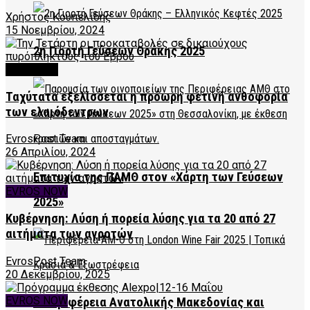
Χρήστος Κουπελίδης
15 Νοεμβρίου, 2024
2η Γιορτή Γεύσεων Θράκης 2025
FEATURED
Ταχύτατα εξελίσσεται η πρόωρη φετινή ανθοφορία
των ελαιόδεντρων
EvrosPost Team
26 Απριλίου, 2024
Επιτυχία της ΠΑΜΘ στον «Χάρτη των Γεύσεων
EVROS NOW
2025»
Κυβέρνηση: Λύση ή πορεία λύσης για τα 20 από 27
αιτήματα των αγροτών
EvrosPost Team
20 Δεκεμβρίου, 2025
EVROS NOW
Η Περιφέρεια Ανατολικής Μακεδονίας και