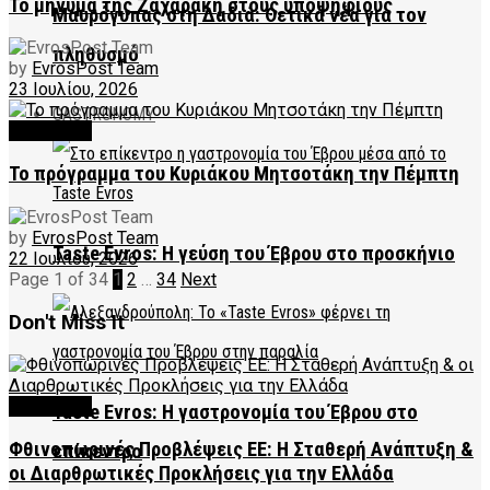
Το μήνυμα της Ζαχαράκη στους υποψηφίους
Μαυρόγυπας στη Δαδιά: Θετικά νέα για τον
πληθυσμό
by
EvrosPost Team
23 Ιουλίου, 2026
GASTRONOMY
FEATURED
Το πρόγραμμα του Κυριάκου Μητσοτάκη την Πέμπτη
by
EvrosPost Team
Taste Evros: Η γεύση του Έβρου στο προσκήνιο
22 Ιουλίου, 2026
Page 1 of 34
1
2
…
34
Next
Don't Miss It
FEATURED
Taste Evros: Η γαστρονομία του Έβρου στο
Φθινοπωρινές Προβλέψεις ΕΕ: Η Σταθερή Ανάπτυξη &
επίκεντρο
οι Διαρθρωτικές Προκλήσεις για την Ελλάδα