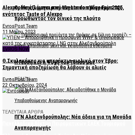
Θράκης λάμπει στη 43η London Wine Fair 2025,
Alexpo: Με έξι μαγειρικά events το πρόγραμμα της
ενότητας Taste of Alexpo
προωθώντας τον οινικό της πλούτο
EvrosPost Team
11 Μαΐου, 2023
EVROS NOW
Θ.Σκυλακάκης για υπεράκτια αιολικά στον Έβρο:
Η Γεύση και η Ψυχή του Τόπου μας
Σημαντική αποζημίωση θα λάβουν οι αλιείς
HEALTH
EvrosPost Team
22 Οκτωβρίου, 2024
ΤΕΛΕΥΤΑΙΑ ΑΡΘΡΑ
ΠΓΝ Αλεξανδρούπολης: Νέα άδεια για τη Μονάδα
Πανελλαδικό δίκτυο Πειραματικών ΣΑΕΚ Τουρισμού
Αναπαραγωγής