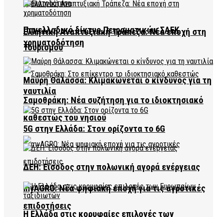
Πανελλαδικό δίκτυο Πειραματικών ΣΑΕΚ
Ελληνική Αναπτυξιακή Τράπεζα: Νέα εποχή στη
χρηματοδότηση
Τουρισμού
Μαύρη Θάλασσα: Κλιμακώνεται ο κίνδυνος για τη
ναυτιλία
Σαμοθράκη: Νέα συζήτηση για το ιδιοκτησιακό
καθεστώς του νησιού
5G στην Ελλάδα: Στον ορίζοντα το 6G
ΔΕΗ: Είσοδος στην πολωνική αγορά ενέργειας
myAGRO: Νέα ψηφιακή εποχή για τις αγροτικές
επιδοτήσεις
Η Ελλάδα στις κορυφαίες επιλογές των