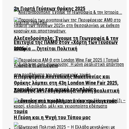
2η Γιορτή Γεύσεων Θράκης 2025
Αλεξανδρούπολη: Έχουμε τη Γεωγραφία & την
Επιτυχία της ΠΑΜΘ στον «Χάρτη των Γεύσεων
2025»
Ιστορία … ζητείται Πολιτική
Η Περιφέρεια Ανατολικής Μακεδονίας και
Θράκης λάμπει στη 43η London Wine Fair 2025,
προωθώντας τον οινικό της πλούτο
Διάλογος αντί σύγκρουσης: Η μόνη ρεαλιστική
απάντηση στα προβλήματα του πρωτογενούς
τομέα
Η Γεύση και η Ψυχή του Τόπου μας
HEALTH