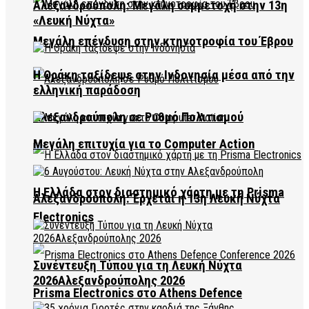
Αλεξανδρούπολη: Μεγάλη συμμετοχή στην 13η
«Λευκή Νύχτα»
Μεγάλη επένδυση στην κτηνοτροφία του Έβρου
Η Θράκη ταξίδεψε στην Ινδονησία μέσα από την
ελληνική παράδοση
Αλεξανδρούπολη σε Ρυθμό Πολιτισμού
Μεγάλη επιτυχία για το Computer Action
Η Ελλάδα στον διαστημικό χάρτη με τη Prisma
Αλεξανδρούπολη: Έρχεται η 13η Λευκή Νύχτα
Electronics
Συνέντευξη Τύπου για τη Λευκή Νύχτα
2026Αλεξανδρούπολης 2026
Prisma Electronics στο Athens Defence