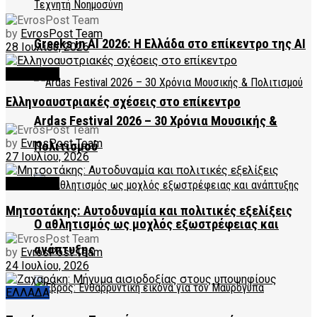
by
EvrosPost Team
Greeks in AI 2026: Η Ελλάδα στο επίκεντρο της AI
28 Ιουλίου, 2026
FEATURED
Ελληνοαυστριακές σχέσεις στο επίκεντρο
Ardas Festival 2026 – 30 Χρόνια Μουσικής &
by
EvrosPost Team
Πολιτισμού
27 Ιουλίου, 2026
FEATURED
Μητσοτάκης: Αυτοδυναμία και πολιτικές εξελίξεις
Ο αθλητισμός ως μοχλός εξωστρέφειας και
ανάπτυξης
by
EvrosPost Team
24 Ιουλίου, 2026
ΕΛΛΑΔΑ