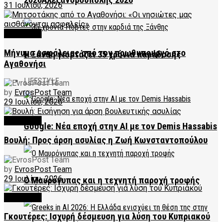
2026Αλεξανδρούπολης 2026
31 Ιουλίου, 2026
FEATURED
Μήνυμα ασφάλειας από τον πρωθυπουργό στο
Η Ξάνθη γιορτάζει 35 χρόνια παράδοσης
Αγαθονήσι
LIFESTYLE
by
EvrosPost Team
29 Ιουλίου, 2026
FEATURED
Google: Νέα εποχή στην AI με τον Demis Hassabis
Βουλή: Προς άρση ασυλίας η Ζωή Κωνσταντοπούλου
by
EvrosPost Team
29 Ιουλίου, 2026
Ο Μαυρόγυπας και η τεχνητή παροχή τροφής
FEATURED
Γκουτέρες: Ισχυρή δέσμευση για λύση του Κυπριακού