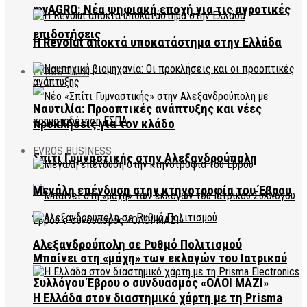
myAGRO: Νέα ψηφιακή εποχή για τις αγροτικές
επιδοτήσεις
Η Revolut αποκτά υποκατάστημα στην Ελλάδα
EVROS TALK
Ναυτιλία: Προοπτικές ανάπτυξης και νέες
προκλήσεις για τον κλάδο
EVROS BUSINESS
Σπίτι Γυμναστικής στην Αλεξανδρούπολη
Μεγάλη επένδυση στην κτηνοτροφία του Έβρου
Αλεξανδρούπολη σε Ρυθμό Πολιτισμού
Μπαίνει στη «μάχη» των εκλογών του Ιατρικού
Συλλόγου Έβρου ο συνδυασμός «ΟΛΟΙ ΜΑΖΙ»
Η Ελλάδα στον διαστημικό χάρτη με τη Prisma