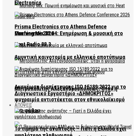
Electronics
Prisma Electronics στο Athens Defence
Conference 2026
Morning Mix 30.04: Ενημέρωση & μουσική στο
Heat Radio 88.3
Αμυντική καινοτομία με ελληνικό αποτύπωμα
Ανανέωση διαπίστευσης ISO 15189:2022 για το
Μητροπολίτης Αλεξανδρουπόλεως: Όταν η
Διαγνωστικό Εργαστήριο «ΔΗΜΟΚΡΙΤΟΣ»
ψυχραιμία αντιστέκεται στον εθνικολαϊκισμό
ΑΠΟΨΕΙΣ
του φόβου
Το τίμημα της ανάπτυξης – Γιατί η Ελλάδα έχει
υψηλότερο πληθωρισμό