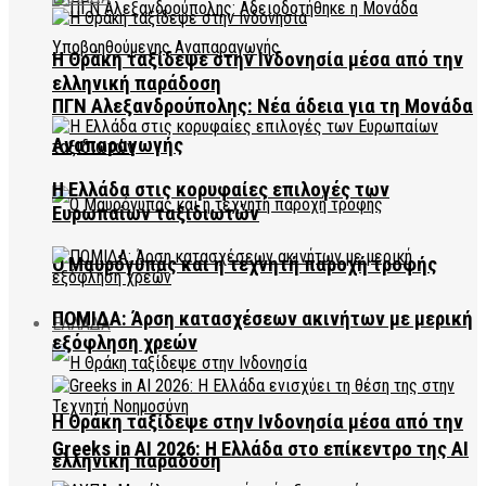
Η Θράκη ταξίδεψε στην Ινδονησία μέσα από την
ελληνική παράδοση
ΠΓΝ Αλεξανδρούπολης: Νέα άδεια για τη Μονάδα
Αναπαραγωγής
Η Ελλάδα στις κορυφαίες επιλογές των
Ευρωπαίων ταξιδιωτών
Ο Μαυρόγυπας και η τεχνητή παροχή τροφής
ΠΟΜΙΔΑ: Άρση κατασχέσεων ακινήτων με μερική
ΕΛΛΑΔΑ
εξόφληση χρεών
Η Θράκη ταξίδεψε στην Ινδονησία μέσα από την
Greeks in AI 2026: Η Ελλάδα στο επίκεντρο της AI
ελληνική παράδοση