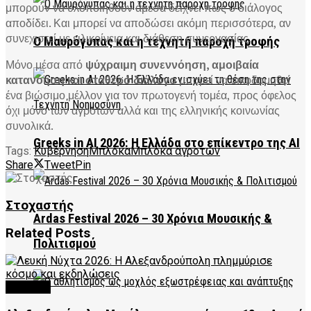
μπορούν να υλοποιηθούν άμεσα δείχνει πως ο διάλογος
αποδίδει. Και μπορεί να αποδώσει ακόμη περισσότερα, αν
συνεχιστεί με ειλικρίνεια και διάθεση συνεργασίας.
Ο Μαυρόγυπας και η τεχνητή παροχή τροφής
Μόνο μέσα από
ψύχραιμη συνεννόηση, αμοιβαία
κατανόηση και σταθερό διάλογο
μπορεί να οικοδομηθεί
ένα βιώσιμο μέλλον για τον πρωτογενή τομέα, προς όφελος
όχι μόνο των αγροτών αλλά και της ελληνικής κοινωνίας
συνολικά.
Greeks in AI 2026: Η Ελλάδα στο επίκεντρο της AI
Tags:
Κυβέρνηση
Μπλόκα
Μπλόκα αγροτών
Share
Tweet
Pin
Στοχαστής
Ardas Festival 2026 – 30 Χρόνια Μουσικής &
Related
Posts
Πολιτισμού
CULTURE