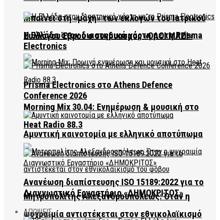
Μπαίνει στη «μάχη» των εκλογών του Ιατρικού
Η Ελλάδα στον διαστημικό χάρτη με τη Prisma
Συλλόγου Έβρου ο συνδυασμός «ΟΛΟΙ ΜΑΖΙ»
Electronics
Prisma Electronics στο Athens Defence
Conference 2026
Morning Mix 30.04: Ενημέρωση & μουσική στο
Heat Radio 88.3
Αμυντική καινοτομία με ελληνικό αποτύπωμα
Ανανέωση διαπίστευσης ISO 15189:2022 για το
Διαγνωστικό Εργαστήριο «ΔΗΜΟΚΡΙΤΟΣ»
Μητροπολίτης Αλεξανδρουπόλεως: Όταν η
ΑΠΟΨΕΙΣ
ψυχραιμία αντιστέκεται στον εθνικολαϊκισμό