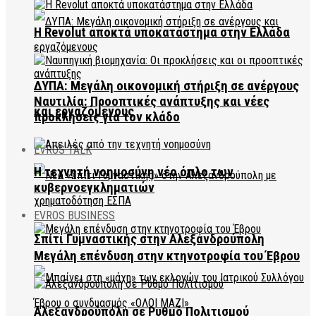
Η Revolut αποκτά υποκατάστημα στην Ελλάδα
ΔΥΠΑ: Μεγάλη οικονομική στήριξη σε ανέργους
Ναυτιλία: Προοπτικές ανάπτυξης και νέες
και εργαζόμενους
προκλήσεις για τον κλάδο
EVROS TALK
Η τεχνητή νοημοσύνη νέο όπλο των
κυβερνοεγκληματιών
EVROS BUSINESS
Σπίτι Γυμναστικής στην Αλεξανδρούπολη
Μεγάλη επένδυση στην κτηνοτροφία του Έβρου
Αλεξανδρούπολη σε Ρυθμό Πολιτισμού