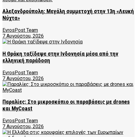
Αλεξανδρούπολη: Μεγάλη συμμετοχή στην 13η «Λευκή
Νύχτα»
EvrosPost Team
7 Αυγούστου, 2026
Η Θράκη ταξίδεψε στην Ινδονησία μέσα από την
ελληνική παράδοση
EvrosPost Team
7 Αυγούστου, 2026
Παραλίες: Στο μικροσκόπιο οι παραβάσεις με drones
και MyCoast
EvrosPost Team
7 Αυγούστου, 2026