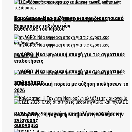
Σαμοθράκη: Νέα συζήτηση για το ιδιοκτησιακό
Η Ελλάδα στις κορυφαίες επιλογές των
Ευρωπαίων ταξιδιωτών
καθεστώς του νησιού
myAGRO: Νέα ψηφιακή εποχή για τις αγροτικές
επιδοτήσεις
myAGRO: Νέα ψηφιακή εποχή για τις αγροτικές
επιδοτήσεις
JUMBO: Ανοδική πορεία με αύξηση πωλήσεων το
2026
ΟΣΔΕ 2026: Ψηφιακή η υποβολή των αιτήσεων
Καλαφάτης: Η Τεχνητή Νοημοσύνη αλλάζει την
ενίσχυσης
οικονομία