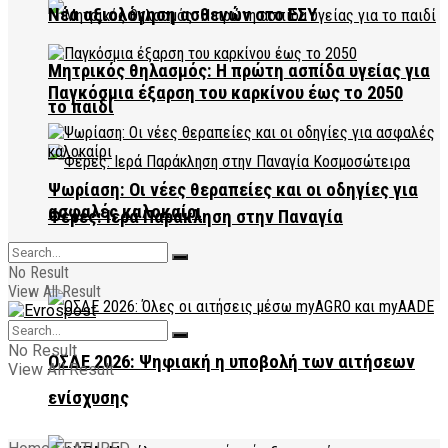
Νέα αξιολόγηση ασθενών στο ΕΣΥ
Μητρικός θηλασμός: Η πρώτη ασπίδα υγείας για
Παγκόσμια έξαρση του καρκίνου έως το 2050
το παιδί
Ψωρίαση: Οι νέες θεραπείες και οι οδηγίες για
ασφαλές καλοκαίρι
Φέρες: Ιερά Παράκληση στην Παναγία
Κοσμοσώτειρα
No Result
View All Result
No Result
ΟΣΔΕ 2026: Ψηφιακή η υποβολή των αιτήσεων
View All Result
ενίσχυσης