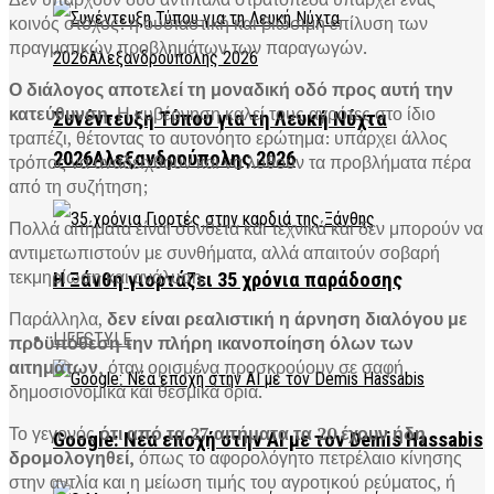
κοινός στόχος: η ουσιαστική και βιώσιμη επίλυση των
πραγματικών προβλημάτων των παραγωγών.
Ο διάλογος αποτελεί τη μοναδική οδό προς αυτή την
κατεύθυνση.
Η κυβέρνηση καλεί τους αγρότες στο ίδιο
Συνέντευξη Τύπου για τη Λευκή Νύχτα
τραπέζι, θέτοντας το αυτονόητο ερώτημα: υπάρχει άλλος
2026Αλεξανδρούπολης 2026
τρόπος να αναδειχθούν και να λυθούν τα προβλήματα πέρα
από τη συζήτηση;
Πολλά αιτήματα είναι σύνθετα και τεχνικά και δεν μπορούν να
αντιμετωπιστούν με συνθήματα, αλλά απαιτούν σοβαρή
τεκμηρίωση και ανάλυση.
Η Ξάνθη γιορτάζει 35 χρόνια παράδοσης
Παράλληλα,
δεν είναι ρεαλιστική η άρνηση διαλόγου με
LIFESTYLE
προϋπόθεση την πλήρη ικανοποίηση όλων των
αιτημάτων,
όταν ορισμένα προσκρούουν σε σαφή
δημοσιονομικά και θεσμικά όρια.
Το γεγονός
ότι από τα 27 αιτήματα τα 20 έχουν ήδη
Google: Νέα εποχή στην AI με τον Demis Hassabis
δρομολογηθεί,
όπως το αφορολόγητο πετρέλαιο κίνησης
στην αντλία και η μείωση τιμής του αγροτικού ρεύματος, ή