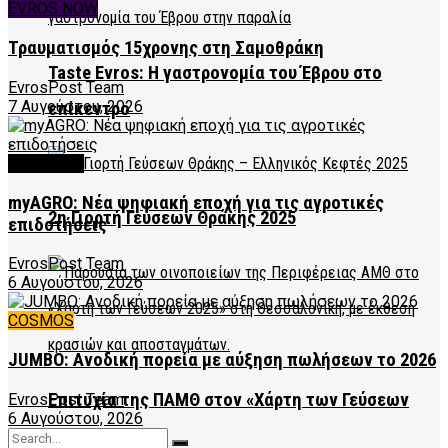
EVROS NOW
Τραυματισμός 15χρονης στη Σαμοθράκη
Taste Evros: Η γαστρονομία του Έβρου στο
EvrosPost Team
7 Αυγούστου, 2026
επίκεντρο
FEATURED
myAGRO: Νέα ψηφιακή εποχή για τις αγροτικές
2η Γιορτή Γεύσεων Θράκης 2025
επιδοτήσεις
EvrosPost Team
6 Αυγούστου, 2026
COSMOS
JUMBO: Ανοδική πορεία με αύξηση πωλήσεων το 2026
Επιτυχία της ΠΑΜΘ στον «Χάρτη των Γεύσεων
EvrosPost Team
6 Αυγούστου, 2026
2025»