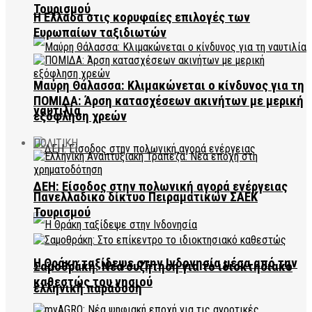
Τουρισμού
Η Ελλάδα στις κορυφαίες επιλογές των
Ευρωπαίων ταξιδιωτών
Μαύρη Θάλασσα: Κλιμακώνεται ο κίνδυνος για τη
ΠΟΜΙΔΑ: Άρση κατασχέσεων ακινήτων με μερική
ναυτιλία
εξόφληση χρεών
ΠΟΛΙΤΙΚΗ
ΔΕΗ: Είσοδος στην πολωνική αγορά ενέργειας
Πανελλαδικό δίκτυο Πειραματικών ΣΑΕΚ
Τουρισμού
Η Θράκη ταξίδεψε στην Ινδονησία μέσα από την
Σαμοθράκη: Νέα συζήτηση για το ιδιοκτησιακό
καθεστώς του νησιού
ελληνική παράδοση