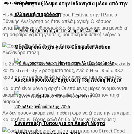
Η Θράκη ταξίδεψε στην Ινδονησία μέσα από την
πάρτι της χρονιάς!
ελληνική παράδοση
Η χθεσινή μέρα στο Street Food Festival στην Πλατεία
Εθνικής Ανεξαρτησίας ήταν απλά μαγική! Ο κόσμος
ανταποκρίθηκε ενθουσιωδώς, δημιουργώντας μια μοναδική
ατμόσφαιρα γεμάτη γεύσεις, μουσική και θετική ενέργεια.
Μεγάλη επιτυχία για το Computer Action
Το Zucca και το Zucca GO μάγεψαν με τα signature cocktails
και τα street-style ροφήματά τους, ενώ ο Heat Radio 88.3
κράτησε τον ρυθμό ψηλά με ζωντανές εκπομπές και κέφι.
Αλεξανδρούπολη: Έρχεται η 13η Λευκή Νύχτα
Και αυτό είναι μόνο η αρχή! Οι επόμενες μέρες αναμένονται
ακόμα πιο δυνατές, με το φεστιβάλ να ανεβάζει τον πήχη
διαρκώς.
Αν δεν ήσουν ακόμα εκεί, ήρθε η ώρα να ζήσεις την εμπειρία.
Και αν ήσουν, ξέρεις καλά ότι θα θέλεις να ξαναέρθεις!
Συνέντευξη Τύπου για τη Λευκή Νύχτα