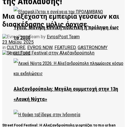
της Απόλαυσης!
Μια αξέχαστη εμπειρία γεύσεων και
διασκέδασης μόλις άρχισε.
Υγεία: Μόνιμη εθνική πολιτική η πρόληψη έως
by
EvrosPost Team
το 2030
23 Μαΐου, 2025
in
CULTURE
,
EVROS NOW
,
FEATURED
,
GASTRONOMY
CULTURE
Αλεξανδρούπολη: Μεγάλη συμμετοχή στην 13η
«Λευκή Νύχτα»
Street Food Festival: Η Αλεξανδρούπολη γιορτάζει το πιο urban