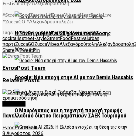
2026Αλεξανδρούπολης 2026
#StreetFoodFestival #ZuccaVibes #HeatRadioLive
#ZuccaGO #ΑλεξανδρούποληΖει
Tags:
Heat Radio 88.3
HeatRadioLive
signature
Η Ξάνθη γιορτάζει 35 χρόνια παράδοσης
cocktails
street-style
StreetFoodFestival
urban
πάρτι
ZuccaGO
ZuccaVibes
Αλεξανδρούπολη
ΑλεξανδρούποληΖ
LIFESTYLE
Share
Tweet
Pin
EvrosPost Team
Google: Νέα εποχή στην AI με τον Demis Hassabis
Related
Posts
FEATURED
Ο Μαυρόγυπας και η τεχνητή παροχή τροφής
Πανελλαδικό δίκτυο Πειραματικών ΣΑΕΚ Τουρισμού
EvrosPost Team
8 Αυγούστου, 2026