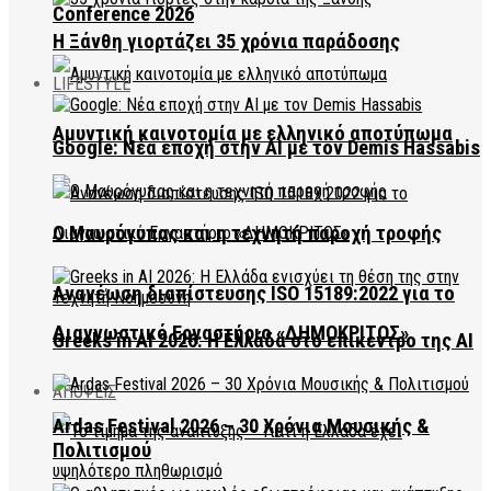
Conference 2026
Η Ξάνθη γιορτάζει 35 χρόνια παράδοσης
LIFESTYLE
Αμυντική καινοτομία με ελληνικό αποτύπωμα
Google: Νέα εποχή στην AI με τον Demis Hassabis
Ο Μαυρόγυπας και η τεχνητή παροχή τροφής
Ανανέωση διαπίστευσης ISO 15189:2022 για το
Διαγνωστικό Εργαστήριο «ΔΗΜΟΚΡΙΤΟΣ»
Greeks in AI 2026: Η Ελλάδα στο επίκεντρο της AI
ΑΠΟΨΕΙΣ
Ardas Festival 2026 – 30 Χρόνια Μουσικής &
Πολιτισμού