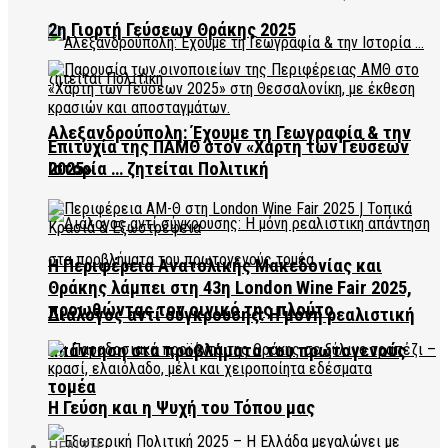
2η Γιορτή Γεύσεων Θράκης 2025
Αλεξανδρούπολη: Έχουμε τη Γεωγραφία & την
Επιτυχία της ΠΑΜΘ στον «Χάρτη των Γεύσεων
2025»
Ιστορία … ζητείται Πολιτική
Η Περιφέρεια Ανατολικής Μακεδονίας και
Θράκης λάμπει στη 43η London Wine Fair 2025,
προωθώντας τον οινικό της πλούτο
Διάλογος αντί σύγκρουσης: Η μόνη ρεαλιστική
απάντηση στα προβλήματα του πρωτογενούς
τομέα
Η Γεύση και η Ψυχή του Τόπου μας
HEALTH