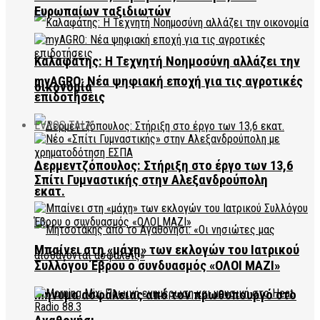
Ευρωπαίων ταξιδιωτών
Καλαφάτης: Η Τεχνητή Νοημοσύνη αλλάζει την
myAGRO: Νέα ψηφιακή εποχή για τις αγροτικές
οικονομία
επιδοτήσεις
EVROS TALK
Δερμεντζόπουλος: Στήριξη στο έργο των 13,6
Σπίτι Γυμναστικής στην Αλεξανδρούπολη
εκατ.
Μπαίνει στη «μάχη» των εκλογών του Ιατρικού
Συλλόγου Έβρου ο συνδυασμός «ΟΛΟΙ ΜΑΖΙ»
Μήνυμα ασφάλειας από τον πρωθυπουργό στο