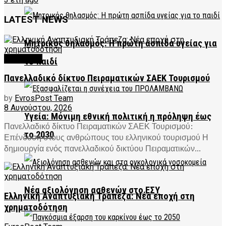
LATEST NEWS
Μητρικός θηλασμός: Η πρώτη ασπίδα υγείας για
FEATURED
το παιδί
Πανελλαδικό δίκτυο Πειραματικών ΣΑΕΚ Τουρισμού
by
EvrosPost Team
8 Αυγούστου, 2026
Υγεία: Μόνιμη εθνική πολιτική η πρόληψη έως
Πανελλαδικό δίκτυο Πειραματικών ΣΑΕΚ Τουρισμού:
το 2030
Επένδυση στους ανθρώπους του ελληνικού τουρισμού Η
δημιουργία ενός πανελλαδικού δικτύου Πειραματικών...
Νέα αξιολόγηση ασθενών στο ΕΣΥ
Ελληνική Αναπτυξιακή Τράπεζα: Νέα εποχή στη
χρηματοδότηση