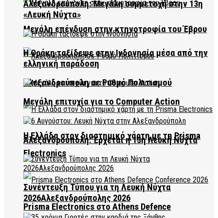
Αλεξανδρούπολη: Μεγάλη συμμετοχή στην 13η
«Λευκή Νύχτα»
Μεγάλη επένδυση στην κτηνοτροφία του Έβρου
Η Θράκη ταξίδεψε στην Ινδονησία μέσα από την
ελληνική παράδοση
Αλεξανδρούπολη σε Ρυθμό Πολιτισμού
Μεγάλη επιτυχία για το Computer Action
Η Ελλάδα στον διαστημικό χάρτη με τη Prisma
Αλεξανδρούπολη: Έρχεται η 13η Λευκή Νύχτα
Electronics
Συνέντευξη Τύπου για τη Λευκή Νύχτα
2026Αλεξανδρούπολης 2026
Prisma Electronics στο Athens Defence