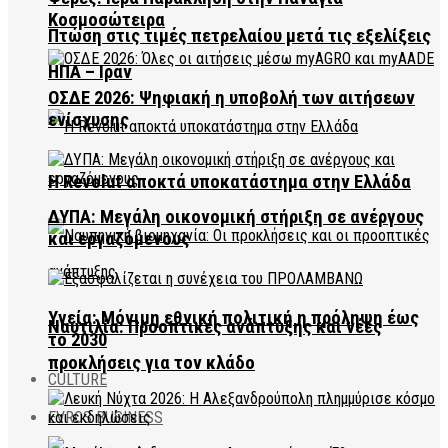
Κοσμοσώτειρα
Πτώση στις τιμές πετρελαίου μετά τις εξελίξεις
ΗΠΑ – Ιράν
ΟΣΔΕ 2026: Ψηφιακή η υποβολή των αιτήσεων
ενίσχυσης
Η Revolut αποκτά υποκατάστημα στην Ελλάδα
ΔΥΠΑ: Μεγάλη οικονομική στήριξη σε ανέργους
και εργαζόμενους
Υγεία: Μόνιμη εθνική πολιτική η πρόληψη έως
Ναυτιλία: Προοπτικές ανάπτυξης και νέες
το 2030
προκλήσεις για τον κλάδο
CULTURE
EVROS BUSINESS