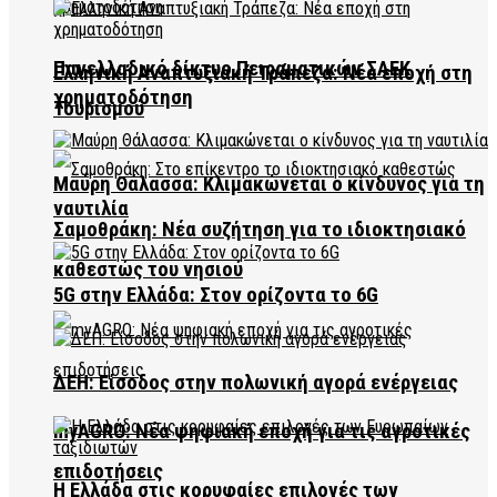
Πανελλαδικό δίκτυο Πειραματικών ΣΑΕΚ
Ελληνική Αναπτυξιακή Τράπεζα: Νέα εποχή στη
χρηματοδότηση
Τουρισμού
Μαύρη Θάλασσα: Κλιμακώνεται ο κίνδυνος για τη
ναυτιλία
Σαμοθράκη: Νέα συζήτηση για το ιδιοκτησιακό
καθεστώς του νησιού
5G στην Ελλάδα: Στον ορίζοντα το 6G
ΔΕΗ: Είσοδος στην πολωνική αγορά ενέργειας
myAGRO: Νέα ψηφιακή εποχή για τις αγροτικές
επιδοτήσεις
Η Ελλάδα στις κορυφαίες επιλογές των