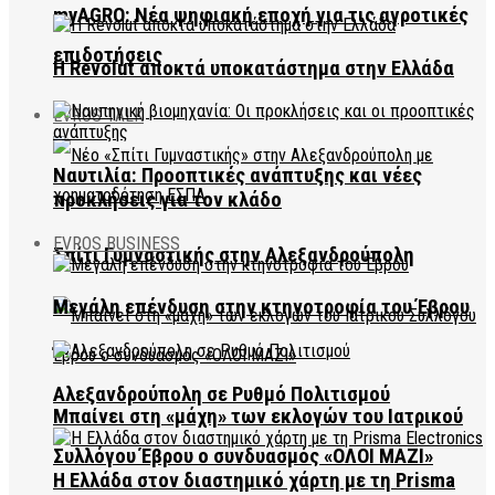
myAGRO: Νέα ψηφιακή εποχή για τις αγροτικές
επιδοτήσεις
Η Revolut αποκτά υποκατάστημα στην Ελλάδα
EVROS TALK
Ναυτιλία: Προοπτικές ανάπτυξης και νέες
προκλήσεις για τον κλάδο
EVROS BUSINESS
Σπίτι Γυμναστικής στην Αλεξανδρούπολη
Μεγάλη επένδυση στην κτηνοτροφία του Έβρου
Αλεξανδρούπολη σε Ρυθμό Πολιτισμού
Μπαίνει στη «μάχη» των εκλογών του Ιατρικού
Συλλόγου Έβρου ο συνδυασμός «ΟΛΟΙ ΜΑΖΙ»
Η Ελλάδα στον διαστημικό χάρτη με τη Prisma