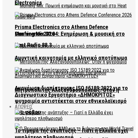
Electronics
Prisma Electronics στο Athens Defence
Conference 2026
Morning Mix 30.04: Ενημέρωση & μουσική στο
Heat Radio 88.3
Αμυντική καινοτομία με ελληνικό αποτύπωμα
Ανανέωση διαπίστευσης ISO 15189:2022 για το
Μητροπολίτης Αλεξανδρουπόλεως: Όταν η
Διαγνωστικό Εργαστήριο «ΔΗΜΟΚΡΙΤΟΣ»
ψυχραιμία αντιστέκεται στον εθνικολαϊκισμό
ΑΠΟΨΕΙΣ
του φόβου
Το τίμημα της ανάπτυξης – Γιατί η Ελλάδα έχει
υψηλότερο πληθωρισμό