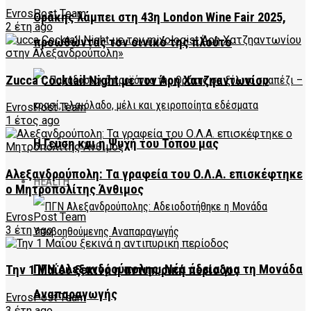
EvrosPost Team
Θράκης λάμπει στη 43η London Wine Fair 2025,
2 έτη ago
προωθώντας τον οινικό της πλούτο
Zucca Cocktail Night με τον Άρη Χατζηαντωνίου
EvrosPost Team
1 έτος ago
Η Γεύση και η Ψυχή του Τόπου μας
Αλεξανδρούπολη: Τα γραφεία του Ο.Λ.Α. επισκέφτηκε
HEALTH
ο Μητροπολίτης Άνθιμος
EvrosPost Team
3 έτη ago
ΠΓΝ Αλεξανδρούπολης: Νέα άδεια για τη Μονάδα
Την 1 Μαΐου ξεκινά η αντιπυρική περίοδος
Αναπαραγωγής
EvrosPost Team
3 έτη ago