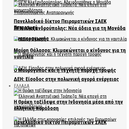
Πανελλαδικό δίκτυο Πειραματικών ΣΑΕΚ
Τουρισμού
ΠΓΝ Αλεξανδρούπολης: Νέα άδεια για τη Μονάδα
Αναπαραγωγής
Μαύρη Θάλασσα: Κλιμακώνεται ο κίνδυνος για τη
ναυτιλία
Ο Μαυρόγυπας και η τεχνητή παροχή τροφής
ΔΕΗ: Είσοδος στην πολωνική αγορά ενέργειας
ΕΛΛΑΔΑ
Η Θράκη ταξίδεψε στην Ινδονησία μέσα από την
ελληνική παράδοση
Πανελλαδικό δίκτυο Πειραματικών ΣΑΕΚ