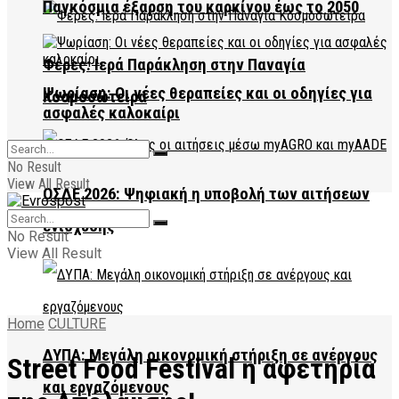
Παγκόσμια έξαρση του καρκίνου έως το 2050
Φέρες: Ιερά Παράκληση στην Παναγία
Ψωρίαση: Οι νέες θεραπείες και οι οδηγίες για
Κοσμοσώτειρα
ασφαλές καλοκαίρι
No Result
View All Result
ΟΣΔΕ 2026: Ψηφιακή η υποβολή των αιτήσεων
ενίσχυσης
No Result
View All Result
Home
CULTURE
ΔΥΠΑ: Μεγάλη οικονομική στήριξη σε ανέργους
Street Food Festival η αφετηρία
και εργαζόμενους