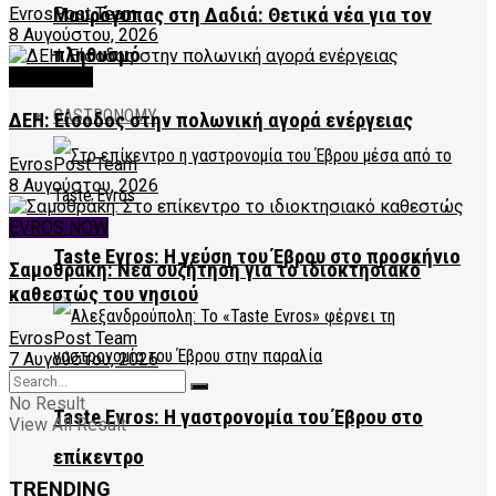
EvrosPost Team
Μαυρόγυπας στη Δαδιά: Θετικά νέα για τον
8 Αυγούστου, 2026
πληθυσμό
FEATURED
GASTRONOMY
ΔΕΗ: Είσοδος στην πολωνική αγορά ενέργειας
EvrosPost Team
8 Αυγούστου, 2026
EVROS NOW
Taste Evros: Η γεύση του Έβρου στο προσκήνιο
Σαμοθράκη: Νέα συζήτηση για το ιδιοκτησιακό
καθεστώς του νησιού
EvrosPost Team
7 Αυγούστου, 2026
No Result
Taste Evros: Η γαστρονομία του Έβρου στο
View All Result
επίκεντρο
TRENDING