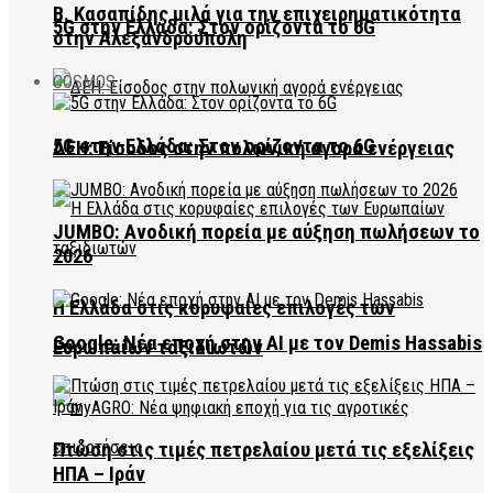
Β. Κασαπίδης μιλά για την επιχειρηματικότητα
5G στην Ελλάδα: Στον ορίζοντα το 6G
στην Αλεξανδρούπολη
COSMOS
5G στην Ελλάδα: Στον ορίζοντα το 6G
ΔΕΗ: Είσοδος στην πολωνική αγορά ενέργειας
JUMBO: Ανοδική πορεία με αύξηση πωλήσεων το
2026
Η Ελλάδα στις κορυφαίες επιλογές των
Google: Νέα εποχή στην AI με τον Demis Hassabis
Ευρωπαίων ταξιδιωτών
Πτώση στις τιμές πετρελαίου μετά τις εξελίξεις
ΗΠΑ – Ιράν