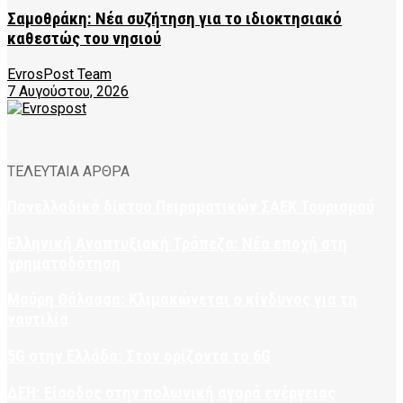
Σαμοθράκη: Νέα συζήτηση για το ιδιοκτησιακό
καθεστώς του νησιού
EvrosPost Team
7 Αυγούστου, 2026
ΤΕΛΕΥΤΑΙΑ ΑΡΘΡΑ
Πανελλαδικό δίκτυο Πειραματικών ΣΑΕΚ Τουρισμού
Ελληνική Αναπτυξιακή Τράπεζα: Νέα εποχή στη
χρηματοδότηση
Μαύρη Θάλασσα: Κλιμακώνεται ο κίνδυνος για τη
ναυτιλία
5G στην Ελλάδα: Στον ορίζοντα το 6G
ΔΕΗ: Είσοδος στην πολωνική αγορά ενέργειας