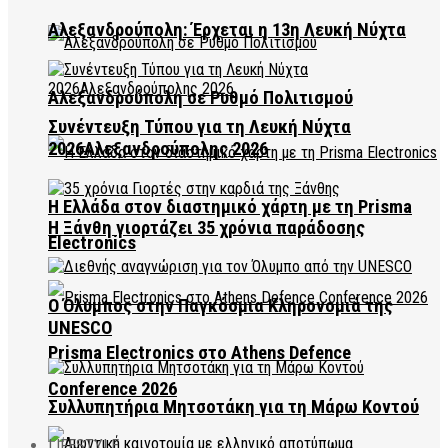
Αλεξανδρούπολη: Έρχεται η 13η Λευκή Νύχτα
Αλεξανδρούπολη σε Ρυθμό Πολιτισμού
Συνέντευξη Τύπου για τη Λευκή Νύχτα
2026Αλεξανδρούπολης 2026
Η Ελλάδα στον διαστημικό χάρτη με τη Prisma
Η Ξάνθη γιορτάζει 35 χρόνια παράδοσης
Electronics
Ο Όλυμπος στην Παγκόσμια Κληρονομιά της
UNESCO
Prisma Electronics στο Athens Defence
Conference 2026
Συλλυπητήρια Μητσοτάκη για τη Μάρω Κοντού
LIFESTYLE