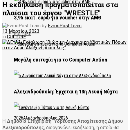
Η εκδήλωση πραγματοποιείται στα
πλαίσια του έργου "WRESTLE"
3,95 εκατ. ευρώ για voucher στην ΑΜΘ
by
EvrosPost Team
13 Μαρτίου, 2023
CULTURE
in
CULTURE
Μεγάλη επιτυχία για το Computer Action
Αλεξανδρούπολη: Έρχεται η 13η Λευκή Νύχτα
Η
Δημόσια Επιχείριση Ύδρευσης Αποχέτευσης Δήμου
Αλεξανδρούπολης
, διοργανώνει εκδήλωση, η οποία θα