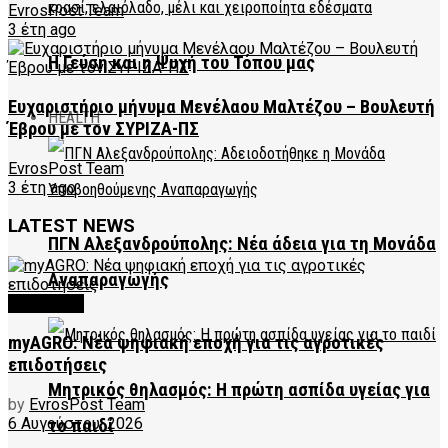
EvrosPost Team
3 έτη ago
Η Γεύση και η Ψυχή του Τόπου μας
Ευχαριστήριο μήνυμα Μενέλαου Μαλτέζου – Βουλευτή
HEALTH
Έβρου με τον ΣΥΡΙΖΑ-ΠΣ
EvrosPost Team
3 έτη ago
LATEST NEWS
ΠΓΝ Αλεξανδρούπολης: Νέα άδεια για τη Μονάδα
Αναπαραγωγής
FEATURED
myAGRO: Νέα ψηφιακή εποχή για τις αγροτικές
επιδοτήσεις
Μητρικός θηλασμός: Η πρώτη ασπίδα υγείας για
by
EvrosPost Team
6 Αυγούστου, 2026
το παιδί