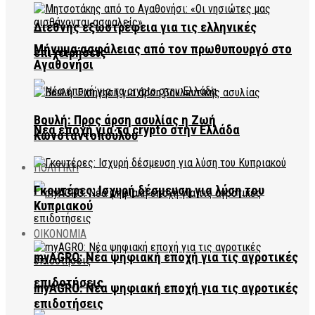
Διεθνής εξωστρέφεια για τις ελληνικές
Μήνυμα ασφάλειας από τον πρωθυπουργό στο
επιχειρήσεις
Αγαθονήσι
Βουλή: Προς άρση ασυλίας η Ζωή
Νέα εποχή για τα crypto στην Ελλάδα
Κωνσταντοπούλου
ΠΟΛΙΤΙΚΗ
Γκουτέρες: Ισχυρή δέσμευση για λύση του
Κυπριακού
ΟΙΚΟΝΟΜΙΑ
myAGRO: Νέα ψηφιακή εποχή για τις αγροτικές
επιδοτήσεις
myAGRO: Νέα ψηφιακή εποχή για τις αγροτικές
επιδοτήσεις