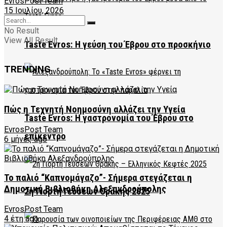
EvrosPost Team
15 Ιουλίου, 2026
No Result
View All Result
Taste Evros: Η γεύση του Έβρου στο προσκήνιο
TRENDING
Πώς η Τεχνητή Νοημοσύνη αλλάζει την Υγεία
Taste Evros: Η γαστρονομία του Έβρου στο
EvrosPost Team
επίκεντρο
6 μήνες ago
Το παλιό “Καπνομάγαζο”- Σήμερα στεγάζεται η
Δημοτική Βιβλιοθήκη Αλεξανδρούπολης
2η Γιορτή Γεύσεων Θράκης 2025
EvrosPost Team
4 έτη ago