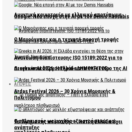
Αμυντική καινοτομία με ελληνικό αποτύπωμα
Google: Νέα εποχή στην AI με τον Demis Hassabis
Ο Μαυρόγυπας και η τεχνητή παροχή τροφής
Ανανέωση διαπίστευσης ISO 15189:2022 για το
Διαγνωστικό Εργαστήριο «ΔΗΜΟΚΡΙΤΟΣ»
Greeks in AI 2026: Η Ελλάδα στο επίκεντρο της AI
ΑΠΟΨΕΙΣ
Ardas Festival 2026 – 30 Χρόνια Μουσικής &
Πολιτισμού
Ο αθλητισμός ως μοχλός εξωστρέφειας και
Το τίμημα της ανάπτυξης – Γιατί η Ελλάδα έχει
ανάπτυξης