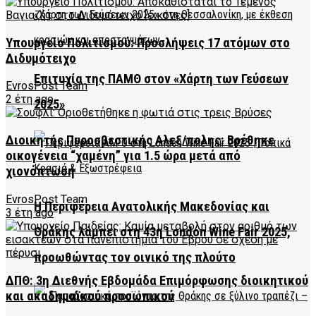
Υπουργείο Πολιτισμού: Προσλήψεις 17 ατόμων στο
Διδυμότειχο
Επιτυχία της ΠΑΜΘ στον «Χάρτη των Γεύσεων
EvrosPost Team
2 έτη ago
2025»
Διοικητής Πυροσβεστικής Αλεξ/πολης: Βρέθηκε
οικογένεια “χαμένη” για 1.5 ώρα μετά από
χιονόπτωση
EvrosPost Team
Η Περιφέρεια Ανατολικής Μακεδονίας και
3 έτη ago
Θράκης λάμπει στη 43η London Wine Fair 2025,
προωθώντας τον οινικό της πλούτο
ΔΠΘ: 3η Διεθνής Εβδομάδα Επιμόρφωσης διοικητικού
και ακαδημαϊκού προσωπικού