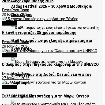
2026Αλεξανδρούπολης 2026
Ardas Festival 2026 – 30 Χρόνια Μουσικής &
EvrosPost Team
Πολιτισμού
30 Ιουλίου, 2026
CULTURE
Η Ξάνθη γιορτάζει 35 χρόνια παράδοσης
Ο αθλητισμός ως μοχλός εξωστρέφειας και
EvrosPost Team
28 Ιουλίου, 2026
ανάπτυξης
CULTURE
Ο Όλυμπος στην Παγκόσμια Κληρονομιά της UNESCO
EvrosPost Team
Μαυρόγυπας στη Δαδιά: Θετικά νέα για τον
27 Ιουλίου, 2026
πληθυσμό
CULTURE
GASTRONOMY
Συλλυπητήρια Μητσοτάκη για τη Μάρω Κοντού