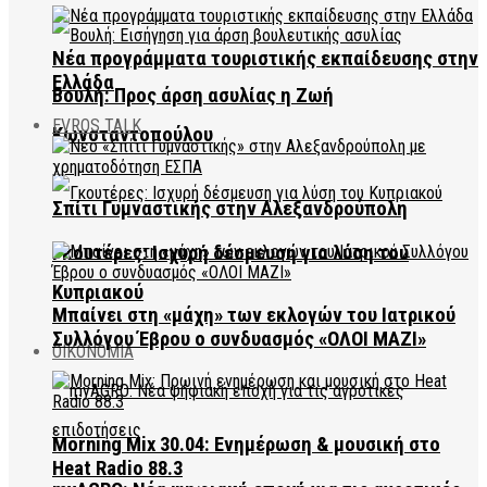
Νέα προγράμματα τουριστικής εκπαίδευσης στην
Ελλάδα
Βουλή: Προς άρση ασυλίας η Ζωή
EVROS TALK
Κωνσταντοπούλου
Σπίτι Γυμναστικής στην Αλεξανδρούπολη
Γκουτέρες: Ισχυρή δέσμευση για λύση του
Κυπριακού
Μπαίνει στη «μάχη» των εκλογών του Ιατρικού
Συλλόγου Έβρου ο συνδυασμός «ΟΛΟΙ ΜΑΖΙ»
ΟΙΚΟΝΟΜΙΑ
Morning Mix 30.04: Ενημέρωση & μουσική στο
Heat Radio 88.3