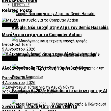
EvrosPost Team
LIFESTYLE
Related
Posts
CULTURE
Google: Νέα εποχή στην AI με τον Demis Hassabis
Μεγάλη επιτυχία για το Computer Action
EvrosPost Team
5 Αυγούστου, 2026
Ο Μαυρόγυπας και η τεχνητή παροχή τροφής
CULTURE
Αλεξανδρούπολη: Έρχεται η 13η Λευκή Νύχτα
EvrosPost Team
4 Αυγούστου, 2026
Greeks in AI 2026: Η Ελλάδα στο επίκεντρο της AI
CULTURE
Συνέντευξη Τύπου για τη Λευκή Νύχτα