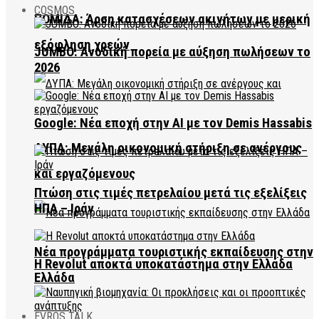
COSMOS
ΠΟΜΙΔΑ: Άρση κατασχέσεων ακινήτων με μερική
εξόφληση χρεών
JUMBO: Ανοδική πορεία με αύξηση πωλήσεων το
2026
Google: Νέα εποχή στην AI με τον Demis Hassabis
ΔΥΠΑ: Μεγάλη οικονομική στήριξη σε ανέργους
και εργαζόμενους
Πτώση στις τιμές πετρελαίου μετά τις εξελίξεις
ΗΠΑ – Ιράν
Νέα προγράμματα τουριστικής εκπαίδευσης στην
Η Revolut αποκτά υποκατάστημα στην Ελλάδα
Ελλάδα
EVROS TALK