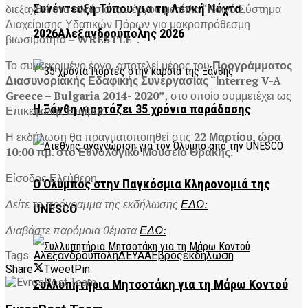
διεξαχθεί στα πλαίσια του έργου με τίτλο “Κοινό Σύστημα
Συνέντευξη Τύπου για τη Λευκή Νύχτα
Διαχείρισης Υδατικών Πόρων για μακροπρόθεσμη
2026Αλεξανδρούπολης 2026
βιωσιμότητα –
WRESTLE
“.
Το συγκεκριμένο έργο, αποτελεί μέρος του
Προγράμματος
Διασυνοριακής Εδαφικής Συνεργασίας “Ιnterreg V-A
Greece – Bulgaria 2014- 2020”
, στο οποίο συμμετέχει ως
Η Ξάνθη γιορτάζει 35 χρόνια παράδοσης
Επικεφαλής Εταίρος.
Η εκδήλωση θα πραγματοποιηθεί στις
22 Μαρτίου, ώρα
10:00 πμ. στο Εθνολογικό Μουσείο Θράκης.
Είσοδος Ελεύθερη.
Ο Όλυμπος στην Παγκόσμια Κληρονομιά της
Δείτε το πρόγραμμα της εκδήλωσης
ΕΔΩ:
UNESCO
Διαβάστε παρόμοια θέματα
ΕΔΩ:
Tags:
Αλεξανδρούπολη
ΔΕΥΑΑ
Έβρος
εκδήλωση
Share
Tweet
Pin
Συλλυπητήρια Μητσοτάκη για τη Μάρω Κοντού