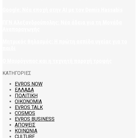
Google: Νέα εποχή στην AI με τον Demis Hassabis
ΠΓΝ Αλεξανδρούπολης: Νέα άδεια για τη Μονάδα
Αναπαραγωγής
Μητρικός θηλασμός: Η πρώτη ασπίδα υγείας για το
παιδί
Ο Μαυρόγυπας και η τεχνητή παροχή τροφής
ΚΑΤΗΓΟΡΙΕΣ
EVROS NOW
ΕΛΛΑΔΑ
ΠΟΛΙΤΙΚΗ
ΟΙΚΟΝΟΜΙΑ
EVROS TALK
COSMOS
EVROS BUSINESS
ΑΠΟΨΕΙΣ
ΚΟΙΝΩΝΙΑ
CULTURE