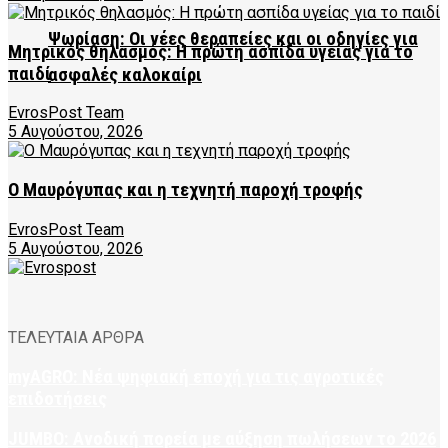
Ψωρίαση: Οι νέες θεραπείες και οι οδηγίες για
Μητρικός θηλασμός: Η πρώτη ασπίδα υγείας για το
παιδί
ασφαλές καλοκαίρι
EvrosPost Team
5 Αυγούστου, 2026
Ο Μαυρόγυπας και η τεχνητή παροχή τροφής
EvrosPost Team
5 Αυγούστου, 2026
ΤΕΛΕΥΤΑΙΑ ΑΡΘΡΑ
myAGRO: Νέα ψηφιακή εποχή για τις αγροτικές
επιδοτήσεις
JUMBO: Ανοδική πορεία με αύξηση πωλήσεων το 2026