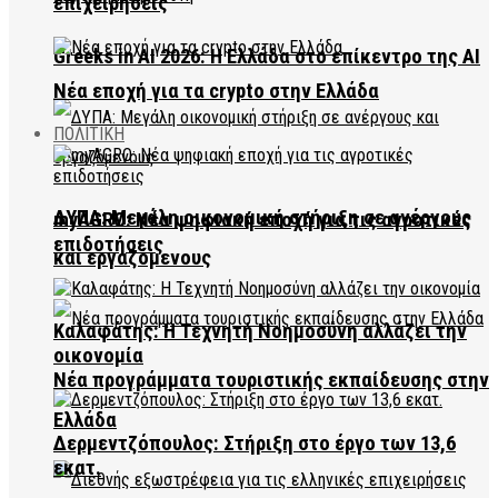
επιχειρήσεις
Greeks in AI 2026: Η Ελλάδα στο επίκεντρο της AI
Νέα εποχή για τα crypto στην Ελλάδα
ΠΟΛΙΤΙΚΗ
ΔΥΠΑ: Μεγάλη οικονομική στήριξη σε ανέργους
myAGRO: Νέα ψηφιακή εποχή για τις αγροτικές
επιδοτήσεις
και εργαζόμενους
Καλαφάτης: Η Τεχνητή Νοημοσύνη αλλάζει την
οικονομία
Νέα προγράμματα τουριστικής εκπαίδευσης στην
Ελλάδα
Δερμεντζόπουλος: Στήριξη στο έργο των 13,6
εκατ.