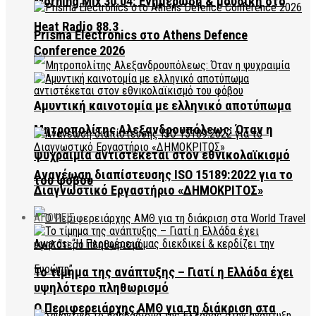
Morning Mix 30.04: Ενημέρωση & μουσική στο
Heat Radio 88.3
Prisma Electronics στο Athens Defence
Conference 2026
Αμυντική καινοτομία με ελληνικό αποτύπωμα
Μητροπολίτης Αλεξανδρουπόλεως: Όταν η
ψυχραιμία αντιστέκεται στον εθνικολαϊκισμό
Ανανέωση διαπίστευσης ISO 15189:2022 για το
του φόβου
Διαγνωστικό Εργαστήριο «ΔΗΜΟΚΡΙΤΟΣ»
ΑΠΟΨΕΙΣ
Το τίμημα της ανάπτυξης – Γιατί η Ελλάδα έχει
υψηλότερο πληθωρισμό
Ο Περιφερειάρχης ΑΜΘ για τη διάκριση στα