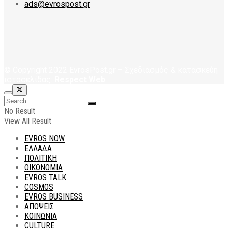
ads@evrospost.gr
© Copyright 2022 EvrosPost.gr – Σχεδιασμός & κατασκεύη
ιστοσελίδας:
Respect Web
No Result
View All Result
EVROS NOW
ΕΛΛΑΔΑ
ΠΟΛΙΤΙΚΗ
ΟΙΚΟΝΟΜΙΑ
EVROS TALK
COSMOS
EVROS BUSINESS
ΑΠΟΨΕΙΣ
ΚΟΙΝΩΝΙΑ
CULTURE