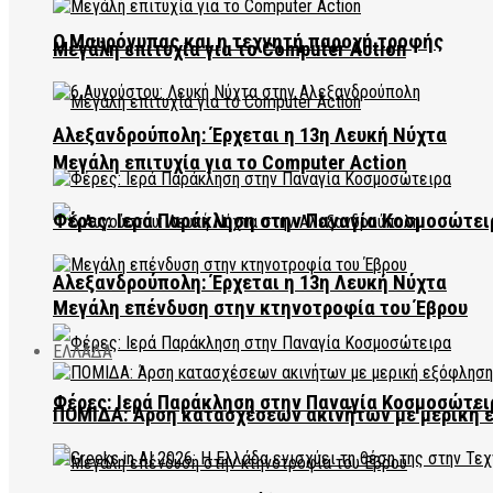
Ο Μαυρόγυπας και η τεχνητή παροχή τροφής
Μεγάλη επιτυχία για το Computer Action
Αλεξανδρούπολη: Έρχεται η 13η Λευκή Νύχτα
Μεγάλη επιτυχία για το Computer Action
Φέρες: Ιερά Παράκληση στην Παναγία Κοσμοσώτει
Αλεξανδρούπολη: Έρχεται η 13η Λευκή Νύχτα
Μεγάλη επένδυση στην κτηνοτροφία του Έβρου
ΕΛΛΑΔΑ
Φέρες: Ιερά Παράκληση στην Παναγία Κοσμοσώτει
ΠΟΜΙΔΑ: Άρση κατασχέσεων ακινήτων με μερική 