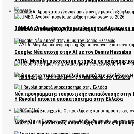
COSMOS
ΠΟΜΙΔΑ: Άρση κατασχέσεων ακινήτων με μερική 
JUMBO: Ανοδική πορεία με αύξηση πωλήσεων το 
Google: Νέα εποχή στην AI με τον Demis Hassabis
ΔΥΠΑ: Μεγάλη οικονομική στήριξη σε ανέργους κ
Πτώση στις τιμές πετρελαίου μετά τις εξελίξεις Η
Νέα προγράμματα τουριστικής εκπαίδευσης στην 
Η Revolut αποκτά υποκατάστημα στην Ελλάδα
EVROS TALK
Ναυτιλία: Προοπτικές ανάπτυξης και νέες προκλή