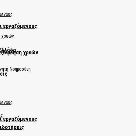
αι εργαζόμενους
Ελλάδα
εξόφληση χρεών
εις
αι εργαζόμενους
πιδοτήσεις