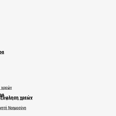
ρα
ρα
εξόφληση χρεών