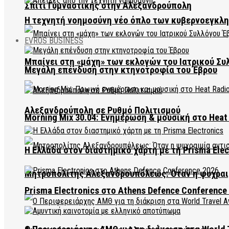
Σπίτι Γυμναστικής στην Αλεξανδρούπολη
Η τεχνητή νοημοσύνη νέο όπλο των κυβερνοεγκλ
EVROS BUSINESS
Μπαίνει στη «μάχη» των εκλογών του Ιατρικού Συ
Μεγάλη επένδυση στην κτηνοτροφία του Έβρου
Αλεξανδρούπολη σε Ρυθμό Πολιτισμού
Morning Mix 30.04: Ενημέρωση & μουσική στο Heat 
Η Ελλάδα στον διαστημικό χάρτη με τη Prisma Elec
Μητροπολίτης Αλεξανδρουπόλεως: Όταν η ψυχραιμ
Prisma Electronics στο Athens Defence Conference