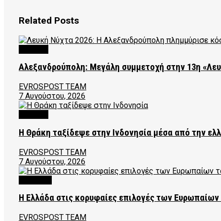
Related
Posts
CULTURE
Αλεξανδρούπολη: Μεγάλη συμμετοχή στην 13η «Λε
EVROSPOST TEAM
7 Αυγούστου, 2026
CULTURE
Η Θράκη ταξίδεψε στην Ινδονησία μέσα από την ελ
EVROSPOST TEAM
7 Αυγούστου, 2026
FEATURED
Η Ελλάδα στις κορυφαίες επιλογές των Ευρωπαίων
EVROSPOST TEAM