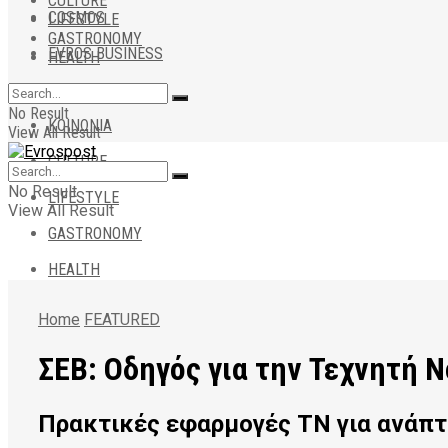
CULTURE
COSMOS
LIFESTYLE
GASTRONOMY
EVROS BUSINESS
HEALTH
ΑΠΟΨΕΙΣ
No Result
ΚΟΙΝΩΝΙΑ
View All Result
CULTURE
No Result
LIFESTYLE
View All Result
GASTRONOMY
HEALTH
Home
FEATURED
ΣΕΒ: Οδηγός για την Τεχνητή 
Πρακτικές εφαρμογές ΤΝ για ανάπτυ