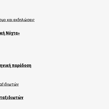
υκή Νύχτα»
ληνική παράδοση
 ταξιδιωτών