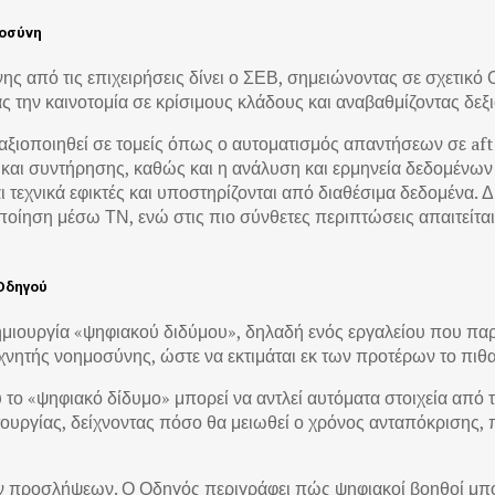
μοσύνη
ς από τις επιχειρήσεις δίνει ο ΣΕΒ, σημειώνοντας σε σχετικό Ο
ς την καινοτομία σε κρίσιμους κλάδους και αναβαθμίζοντας δεξι
ξιοποιηθεί σε τομείς όπως ο αυτοματισμός απαντήσεων σε aft
 συντήρησης, καθώς και η ανάλυση και ερμηνεία δεδομένων αι
ι τεχνικά εφικτές και υποστηρίζονται από διαθέσιμα δεδομένα.
οίηση μέσω ΤΝ, ενώ στις πιο σύνθετες περιπτώσεις απαιτείτα
 Οδηγού
 δημιουργία «ψηφιακού διδύμου», δηλαδή ενός εργαλείου που παρ
χνητής νοημοσύνης, ώστε να εκτιμάται εκ των προτέρων το πιθ
ο «ψηφιακό δίδυμο» μπορεί να αντλεί αυτόματα στοιχεία από τ
ιτουργίας, δείχνοντας πόσο θα μειωθεί ο χρόνος ανταπόκρισης
ων προσλήψεων. Ο Οδηγός περιγράφει πώς ψηφιακοί βοηθοί μπο