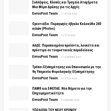
Συλλήψεις, Κλοπές και Τροχαία Ατυχήματα:
Μια Μέρα Δράσης για τις Αρχές
EvrosPost Team
1 ΈΤΟΣ AGO
Ορεστιάδα: Παραγωγός έβγαλε Κολοκύθα 240
κιλών (Photos)
EvrosPost Team
2 ΈΤΗ AGO
ΑΑΔΕ: Παραποιημένα προϊόντα, λουκέτα και
πρόστιμα σε τουριστικούς παραδείσους
EvrosPost Team
12 ΜΉΝΕΣ AGO
Τρόποι Εξυπηρέτησης και Επικοινωνία με την
9η Υπηρεσία Φορολογικής Εξυπηρέτησης
EvrosPost Team
1 ΈΤΟΣ AGO
ΠΑΜΘ και ΕΦΕΠΑΕ: Νέα Βήματα για την
Επιχειρηματικότητα
EvrosPost Team
4 ΜΉΝΕΣ AGO
ΥΠΟΔΟΧΗ ΤΟΥ ΝΕΟΥ ΧΡΟΝΟΥ