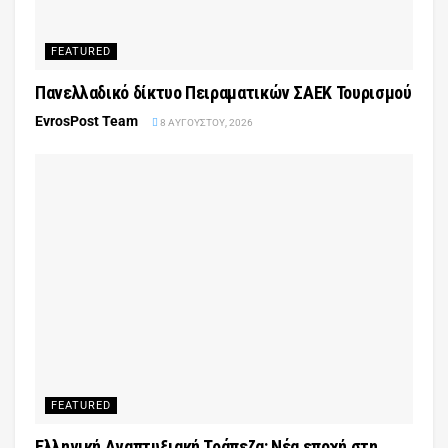
FEATURED
Πανελλαδικό δίκτυο Πειραματικών ΣΑΕΚ Τουρισμού
EvrosPost Team
8 ΑΥΓΟΎΣΤΟΥ, 2026
FEATURED
Ελληνική Αναπτυξιακή Τράπεζα: Νέα εποχή στη