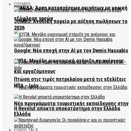
COSMOS
ΠΟΜΙΔΑ: Άρση κατασχέσεων ακινήτων με μερική
εξόφληση χρεών
JUMBO: Ανοδική πορεία με αύξηση πωλήσεων το
2026
Google: Νέα εποχή στην AI με τον Demis Hassabis
ΔΥΠΑ: Μεγάλη οικονομική στήριξη σε ανέργους
και εργαζόμενους
Πτώση στις τιμές πετρελαίου μετά τις εξελίξεις
ΗΠΑ – Ιράν
Νέα προγράμματα τουριστικής εκπαίδευσης στην
Η Revolut αποκτά υποκατάστημα στην Ελλάδα
Ελλάδα
EVROS TALK