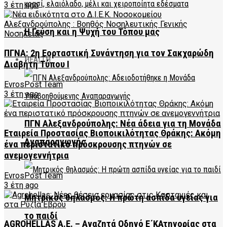
3 έτη ago
Η Γεύση και η Ψυχή του Τόπου μας
ΠΓΝΑ: 2η Εορταστική Συνάντηση για τον Σακχαρώδη
HEALTH
Διαβήτη Τύπου Ι
EvrosPost Team
3 έτη ago
ΠΓΝ Αλεξανδρούπολης: Νέα άδεια για τη Μονάδα
Εταιρεία Προστασίας Βιοποικιλότητας Θράκης: Ακόμη
Αναπαραγωγής
ένα περιστατικό πρόσκρουσης πτηνών σε
ανεμογεννήτρια
EvrosPost Team
3 έτη ago
Μητρικός θηλασμός: Η πρώτη ασπίδα υγείας για
το παιδί
AGROHELLAS Α.Ε. – Αναζητά Οδηγό Ε΄ΚΑτηγορίας στα