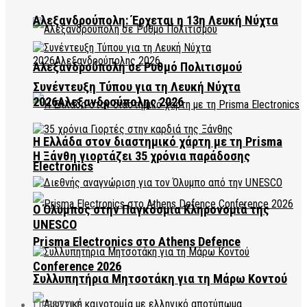
Αλεξανδρούπολη: Έρχεται η 13η Λευκή Νύχτα
Αλεξανδρούπολη σε Ρυθμό Πολιτισμού
Συνέντευξη Τύπου για τη Λευκή Νύχτα
2026Αλεξανδρούπολης 2026
Η Ελλάδα στον διαστημικό χάρτη με τη Prisma
Η Ξάνθη γιορτάζει 35 χρόνια παράδοσης
Electronics
Ο Όλυμπος στην Παγκόσμια Κληρονομιά της
UNESCO
Prisma Electronics στο Athens Defence
Conference 2026
Συλλυπητήρια Μητσοτάκη για τη Μάρω Κοντού
LIFESTYLE