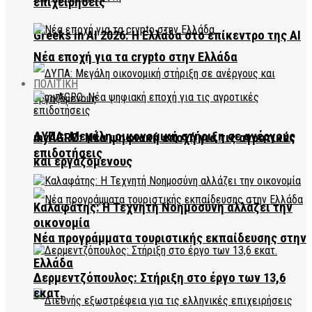
επιχειρήσεις
Greeks in AI 2026: Η Ελλάδα στο επίκεντρο της AI
Νέα εποχή για τα crypto στην Ελλάδα
ΠΟΛΙΤΙΚΗ
ΔΥΠΑ: Μεγάλη οικονομική στήριξη σε ανέργους
myAGRO: Νέα ψηφιακή εποχή για τις αγροτικές
επιδοτήσεις
και εργαζόμενους
Καλαφάτης: Η Τεχνητή Νοημοσύνη αλλάζει την
οικονομία
Νέα προγράμματα τουριστικής εκπαίδευσης στην
Ελλάδα
Δερμεντζόπουλος: Στήριξη στο έργο των 13,6
εκατ.