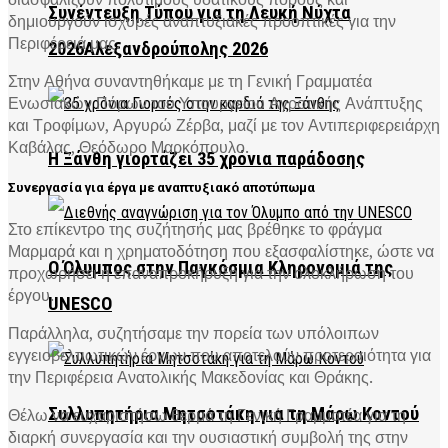
Συνέντευξη Τύπου για τη Λευκή Νύχτα
δημιουργούν ισχυρές αναπτυξιακές προοπτικές για την
Περιφέρειά μας.
2026Αλεξανδρούπολης 2026
Στην Αθήνα συναντηθήκαμε με τη Γενική Γραμματέα
Ενωσιακών Πόρων του Υπουργείου Αγροτικής Ανάπτυξης
και Τροφίμων, Αργυρώ Ζέρβα, μαζί με τον Αντιπεριφερειάρχη
Καβάλας, Θεόδωρο Μαρκόπουλο.
Η Ξάνθη γιορτάζει 35 χρόνια παράδοσης
Συνεργασία για έργα με αναπτυξιακό αποτύπωμα
Στο επίκεντρο της συζήτησής μας βρέθηκε το φράγμα
Μαρμαρά και η χρηματοδότηση που εξασφαλίστηκε, ώστε να
Ο Όλυμπος στην Παγκόσμια Κληρονομιά της
προχωρήσει η επαναπροκήρυξη για την ολοκλήρωση του
έργου.
UNESCO
Παράλληλα, συζητήσαμε την πορεία των υπόλοιπων
εγγειοβελτιωτικών έργων που αποτελούν προτεραιότητα για
την Περιφέρεια Ανατολικής Μακεδονίας και Θράκης.
Συλλυπητήρια Μητσοτάκη για τη Μάρω Κοντού
Θέλω να ευχαριστήσω θερμά τη Γενική Γραμματέα για τη
διαρκή συνεργασία και την ουσιαστική συμβολή της στην