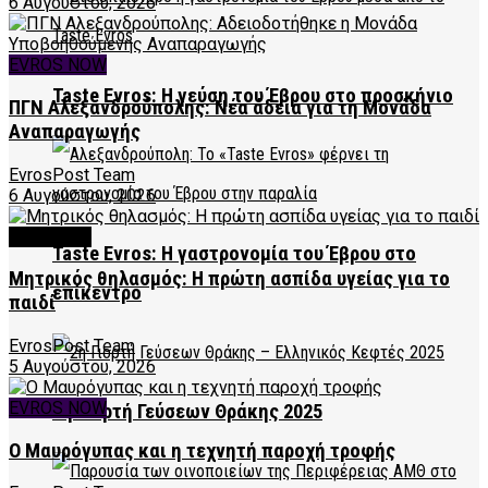
6 Αυγούστου, 2026
EVROS NOW
Taste Evros: Η γεύση του Έβρου στο προσκήνιο
ΠΓΝ Αλεξανδρούπολης: Νέα άδεια για τη Μονάδα
Αναπαραγωγής
EvrosPost Team
6 Αυγούστου, 2026
FEATURED
Taste Evros: Η γαστρονομία του Έβρου στο
Μητρικός θηλασμός: Η πρώτη ασπίδα υγείας για το
επίκεντρο
παιδί
EvrosPost Team
5 Αυγούστου, 2026
EVROS NOW
2η Γιορτή Γεύσεων Θράκης 2025
Ο Μαυρόγυπας και η τεχνητή παροχή τροφής