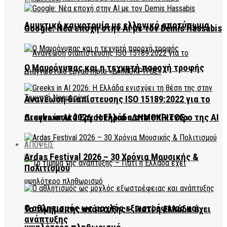
Αμυντική καινοτομία με ελληνικό αποτύπωμα
Google: Νέα εποχή στην AI με τον Demis Hassabis
Ο Μαυρόγυπας και η τεχνητή παροχή τροφής
Ανανέωση διαπίστευσης ISO 15189:2022 για το
Διαγνωστικό Εργαστήριο «ΔΗΜΟΚΡΙΤΟΣ»
Greeks in AI 2026: Η Ελλάδα στο επίκεντρο της AI
ΑΠΟΨΕΙΣ
Ardas Festival 2026 – 30 Χρόνια Μουσικής &
Πολιτισμού
Ο αθλητισμός ως μοχλός εξωστρέφειας και
Το τίμημα της ανάπτυξης – Γιατί η Ελλάδα έχει
ανάπτυξης