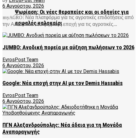
by
EvrosPost Team
6 Αυγούστου, 2026
Ψωρίαση: Οι νέες θεραπείες και οι οδηγίες για
myAGRO: Νέα πλατφόρμα για τις αγροτικές επιδοτήσεις από
ασφαλές καλοκαίρι
την ΑΑΔΕ Μια νέα ψηφιακή εποχή για τις αγροτικές...
JUMBO: Ανοδική πορεία με αύξηση πωλήσεων το 2026
EvrosPost Team
6 Αυγούστου, 2026
Google: Νέα εποχή στην AI με τον Demis Hassabis
EvrosPost Team
6 Αυγούστου, 2026
ΠΓΝ Αλεξανδρούπολης: Νέα άδεια για τη Μονάδα
Αναπαραγωγής