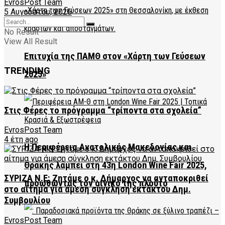
EvrosPost Team
5 Αυγούστου, 2026
No Result
View All Result
Επιτυχία της ΠΑΜΘ στον «Χάρτη των Γεύσεων
TRENDING
2025»
Στις Φέρες το πρόγραμμα “τρίποντα στα σχολεία”
EvrosPost Team
4 έτη ago
Η Περιφέρεια Ανατολικής Μακεδονίας και
Θράκης λάμπει στη 43η London Wine Fair 2025,
ΣΥΡΙΖΑ Ν.Ε: Ζητάμε ο κ. Δήμαρχος να ανταποκριθεί
προωθώντας τον οινικό της πλούτο
στο αίτημα για άμεση σύγκληση εκτάκτου Δημ.
Συμβουλίου
EvrosPost Team