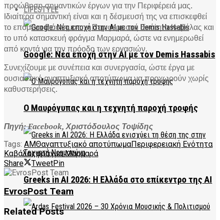
προώθηση σημαντικών έργων για την Περιφέρειά μας.
LIFESTYLE
Ιδιαίτερα σημαντική είναι και η δέσμευσή της να επισκεφθεί
το επόμενο διάστημα την Περιφερειακή Ενότητα Καβάλας και
το υπό κατασκευή φράγμα Μαρμαρά, ώστε να ενημερωθεί
από κοντά για την πρόοδο των εργασιών.
Google: Νέα εποχή στην AI με τον Demis Hassabis
Συνεχίζουμε με συνέπεια και συνεργασία, ώστε έργα με
ουσιαστικό αναπτυξιακό αποτύπωμα να προχωρούν χωρίς
καθυστερήσεις.
Ο Μαυρόγυπας και η τεχνητή παροχή τροφής
Πηγή: Facebook, Χριστόδουλος Τοψίδης
Tags:
ΑΜΘ
αναπτυξιακό αποτύπωμα
Περιφερειακή Ενότητα
Καβάλας
φράγμα Μαρμαρά
Share
Tweet
Pin
Greeks in AI 2026: Η Ελλάδα στο επίκεντρο της AI
EvrosPost Team
Related
Posts