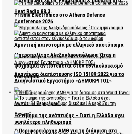
Morning Mix 30.04: Ενημέρωση & μουσική στο
Heat Radio 88.3
Prisma Electronics στο Athens Defence
Conference 2026
Αμυντική καινοτομία με ελληνικό αποτύπωμα
Μητροπολίτης Αλεξανδρουπόλεως: Όταν η
ψυχραιμία αντιστέκεται στον εθνικολαϊκισμό
Ανανέωση διαπίστευσης ISO 15189:2022 για το
του φόβου
Διαγνωστικό Εργαστήριο «ΔΗΜΟΚΡΙΤΟΣ»
ΑΠΟΨΕΙΣ
Το τίμημα της ανάπτυξης – Γιατί η Ελλάδα έχει
υψηλότερο πληθωρισμό
Ο Περιφερειάρχης ΑΜΘ για τη διάκριση στα