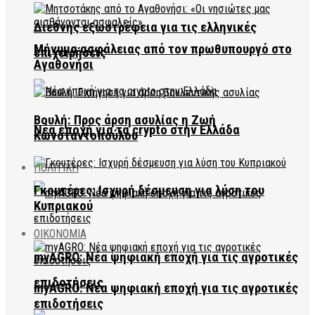
Διεθνής εξωστρέφεια για τις ελληνικές
Μήνυμα ασφάλειας από τον πρωθυπουργό στο
επιχειρήσεις
Αγαθονήσι
Βουλή: Προς άρση ασυλίας η Ζωή
Νέα εποχή για τα crypto στην Ελλάδα
Κωνσταντοπούλου
ΠΟΛΙΤΙΚΗ
Γκουτέρες: Ισχυρή δέσμευση για λύση του
Κυπριακού
ΟΙΚΟΝΟΜΙΑ
myAGRO: Νέα ψηφιακή εποχή για τις αγροτικές
επιδοτήσεις
myAGRO: Νέα ψηφιακή εποχή για τις αγροτικές
επιδοτήσεις