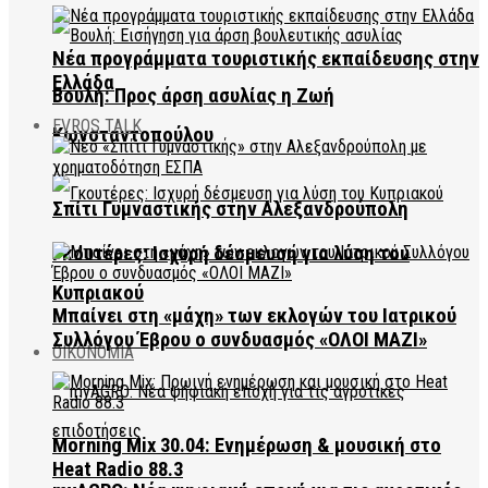
Νέα προγράμματα τουριστικής εκπαίδευσης στην
Ελλάδα
Βουλή: Προς άρση ασυλίας η Ζωή
EVROS TALK
Κωνσταντοπούλου
Σπίτι Γυμναστικής στην Αλεξανδρούπολη
Γκουτέρες: Ισχυρή δέσμευση για λύση του
Κυπριακού
Μπαίνει στη «μάχη» των εκλογών του Ιατρικού
Συλλόγου Έβρου ο συνδυασμός «ΟΛΟΙ ΜΑΖΙ»
ΟΙΚΟΝΟΜΙΑ
Morning Mix 30.04: Ενημέρωση & μουσική στο
Heat Radio 88.3