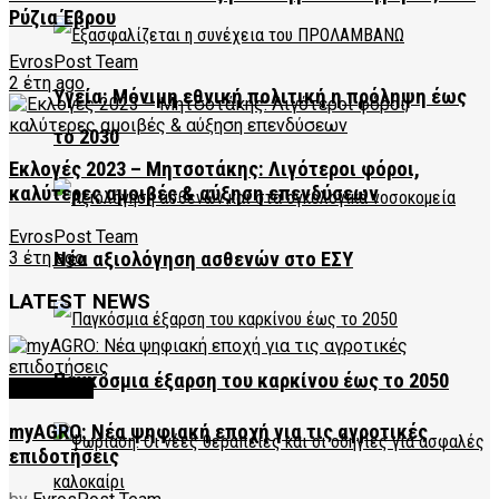
Ρύζια Έβρου
EvrosPost Team
2 έτη ago
Υγεία: Μόνιμη εθνική πολιτική η πρόληψη έως
το 2030
Εκλογές 2023 – Μητσοτάκης: Λιγότεροι φόροι,
καλύτερες αμοιβές & αύξηση επενδύσεων
EvrosPost Team
Νέα αξιολόγηση ασθενών στο ΕΣΥ
3 έτη ago
LATEST NEWS
Παγκόσμια έξαρση του καρκίνου έως το 2050
FEATURED
myAGRO: Νέα ψηφιακή εποχή για τις αγροτικές
επιδοτήσεις