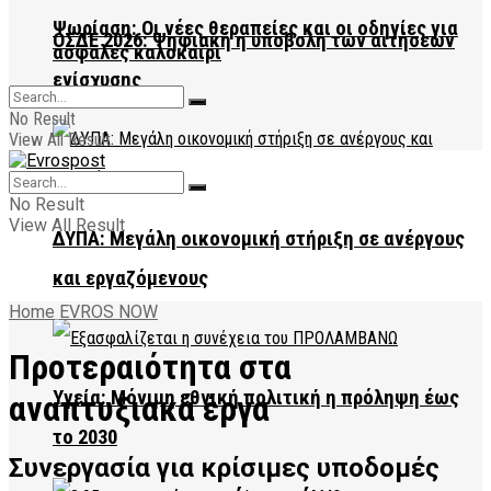
Ψωρίαση: Οι νέες θεραπείες και οι οδηγίες για
ΟΣΔΕ 2026: Ψηφιακή η υποβολή των αιτήσεων
ασφαλές καλοκαίρι
ενίσχυσης
No Result
View All Result
No Result
View All Result
ΔΥΠΑ: Μεγάλη οικονομική στήριξη σε ανέργους
και εργαζόμενους
Home
EVROS NOW
Προτεραιότητα στα
Υγεία: Μόνιμη εθνική πολιτική η πρόληψη έως
αναπτυξιακά έργα
το 2030
Συνεργασία για κρίσιμες υποδομές