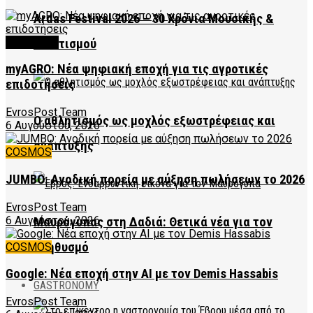
Ardas Festival 2026 – 30 Χρόνια Μουσικής &
FEATURED
Πολιτισμού
myAGRO: Νέα ψηφιακή εποχή για τις αγροτικές
επιδοτήσεις
EvrosPost Team
Ο αθλητισμός ως μοχλός εξωστρέφειας και
6 Αυγούστου, 2026
ανάπτυξης
COSMOS
JUMBO: Ανοδική πορεία με αύξηση πωλήσεων το 2026
EvrosPost Team
6 Αυγούστου, 2026
Μαυρόγυπας στη Δαδιά: Θετικά νέα για τον
πληθυσμό
COSMOS
Google: Νέα εποχή στην AI με τον Demis Hassabis
GASTRONOMY
EvrosPost Team