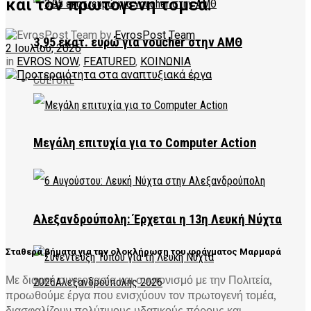
και τον πρωτογενή τομέα.
by
EvrosPost Team
3,95 εκατ. ευρώ για voucher στην ΑΜΘ
2 Ιουλίου, 2026
in
EVROS NOW
,
FEATURED
,
ΚΟΙΝΩΝΙΑ
CULTURE
Μεγάλη επιτυχία για το Computer Action
Αλεξανδρούπολη: Έρχεται η 13η Λευκή Νύχτα
Σταθερά βήματα για την ολοκλήρωση του φράγματος Μαρμαρά
Με διαρκή συνεργασία και συντονισμό με την Πολιτεία,
προωθούμε έργα που ενισχύουν τον πρωτογενή τομέα,
διασφαλίζουν πολύτιμους υδατικούς πόρους και