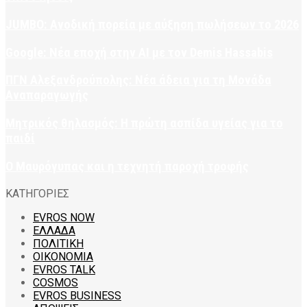
JUMBO: Ανοδική πορεία με αύξηση πωλήσεων το 2026
Google: Νέα εποχή στην AI με τον Demis Hassabis
ΠΓΝ Αλεξανδρούπολης: Νέα άδεια για τη Μονάδα
Αναπαραγωγής
Μητρικός θηλασμός: Η πρώτη ασπίδα υγείας για το
παιδί
Ο Μαυρόγυπας και η τεχνητή παροχή τροφής
ΚΑΤΗΓΟΡΙΕΣ
EVROS NOW
ΕΛΛΑΔΑ
ΠΟΛΙΤΙΚΗ
ΟΙΚΟΝΟΜΙΑ
EVROS TALK
COSMOS
EVROS BUSINESS