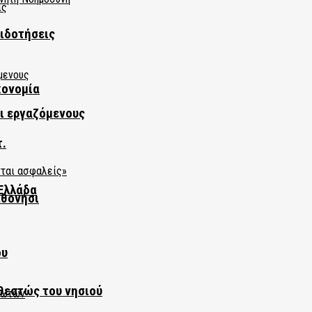
πιδοτήσεις
κονομία
αι εργαζόμενους
τ.
Ελλάδα
αθονήσι
ου
θεστώς του νησιού