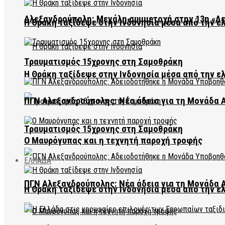
Αλεξανδρούπολη: Μεγάλη συμμετοχή στην 13η «Λ
Η Θράκη ταξίδεψε στην Ινδονησία μέσα από την ε
Τραυματισμός 15χρονης στη Σαμοθράκη
Η Θράκη ταξίδεψε στην Ινδονησία μέσα από την ε
ΠΓΝ Αλεξανδρούπολης: Νέα άδεια για τη Μονάδα
Τραυματισμός 15χρονης στη Σαμοθράκη
Ο Μαυρόγυπας και η τεχνητή παροχή τροφής
ΕΛΛΑΔΑ
ΠΓΝ Αλεξανδρούπολης: Νέα άδεια για τη Μονάδα
Η Θράκη ταξίδεψε στην Ινδονησία μέσα από την ε