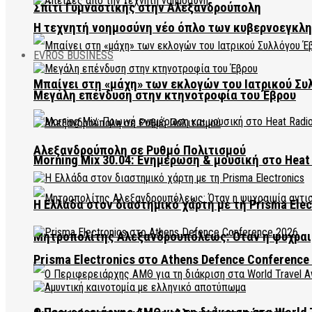
Σπίτι Γυμναστικής στην Αλεξανδρούπολη
Η τεχνητή νοημοσύνη νέο όπλο των κυβερνοεγκλ
EVROS BUSINESS
Μπαίνει στη «μάχη» των εκλογών του Ιατρικού Συ
Μεγάλη επένδυση στην κτηνοτροφία του Έβρου
Αλεξανδρούπολη σε Ρυθμό Πολιτισμού
Morning Mix 30.04: Ενημέρωση & μουσική στο Heat 
Η Ελλάδα στον διαστημικό χάρτη με τη Prisma Elec
Μητροπολίτης Αλεξανδρουπόλεως: Όταν η ψυχραιμ
Prisma Electronics στο Athens Defence Conference