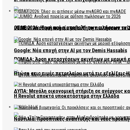
COSMOS
ΟΣΔΕ 2026: Ψηφιακή η υποβολή των αιτήσεων ενί
JUMBO: Ανοδική πορεία με αύξηση πωλήσεων το 
Google: Νέα εποχή στην AI με τον Demis Hassabis
ΠΟΜΙΔΑ: Άρση κατασχέσεων ακινήτων με μερική 
Πτώση στις τιμές πετρελαίου μετά τις εξελίξεις Η
ΔΥΠΑ: Μεγάλη οικονομική στήριξη σε ανέργους κ
Η Revolut αποκτά υποκατάστημα στην Ελλάδα
EVROS TALK
Ναυτιλία: Προοπτικές ανάπτυξης και νέες προκλή