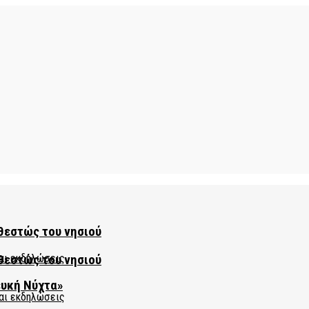
θεστώς του νησιού
θεστώς του νησιού
ευκή Νύχτα»