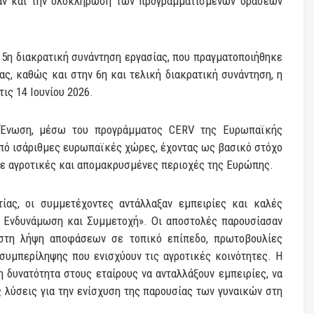
σαν και την ολοκλήρωση των προγραμματισμένων δράσεών
5η διακρατική συνάντηση εργασίας, που πραγματοποιήθηκε
ας, καθώς και στην 6η και τελική διακρατική συνάντηση, η
ις 14 Ιουνίου 2026.
 Ένωση, μέσω του προγράμματος CERV της Ευρωπαϊκής
από ισάριθμες ευρωπαϊκές χώρες, έχοντας ως βασικό στόχο
σε αγροτικές και απομακρυσμένες περιοχές της Ευρώπης.
ίας, οι συμμετέχοντες αντάλλαξαν εμπειρίες και καλές
: Ενδυνάμωση και Συμμετοχή». Οι αποστολές παρουσίασαν
στη λήψη αποφάσεων σε τοπικό επίπεδο, πρωτοβουλίες
συμπερίληψης που ενισχύουν τις αγροτικές κοινότητες. Η
η δυνατότητα στους εταίρους να ανταλλάξουν εμπειρίες, να
 λύσεις για την ενίσχυση της παρουσίας των γυναικών στη