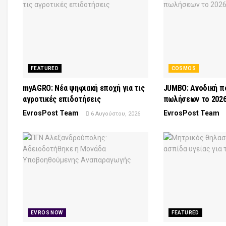
FEATURED
COSMOS
myAGRO: Νέα ψηφιακή εποχή για τις
JUMBO: Ανοδική π
αγροτικές επιδοτήσεις
πωλήσεων το 202
EvrosPost Team
EvrosPost Team
6 Αυγούστου, 2026
EVROS NOW
FEATURED