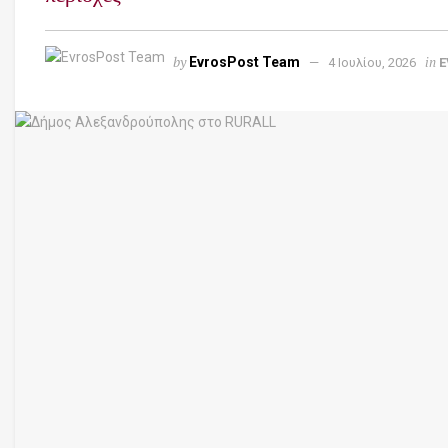
by
in
EvrosPost Team
4 Ιουλίου, 2026
E