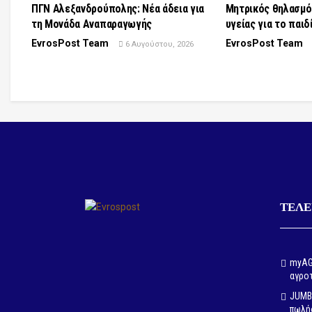
ΠΓΝ Αλεξανδρούπολης: Νέα άδεια για
Μητρικός θηλασμό
τη Μονάδα Αναπαραγωγής
υγείας για το παιδ
EvrosPost Team
EvrosPost Team
6 Αυγούστου, 2026
ΤΕΛΕ
myAGR
αγρο
JUMBO
πωλή