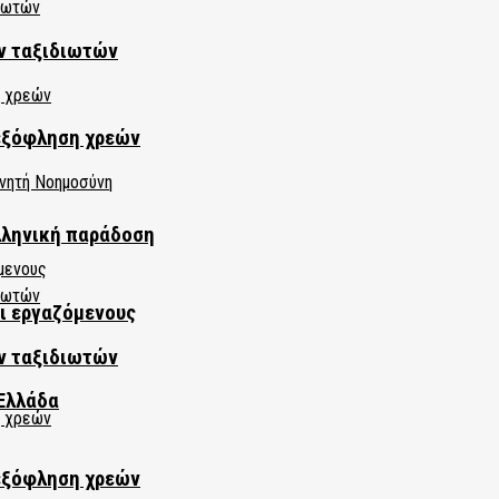
ν ταξιδιωτών
εξόφληση χρεών
λληνική παράδοση
αι εργαζόμενους
ν ταξιδιωτών
Ελλάδα
εξόφληση χρεών