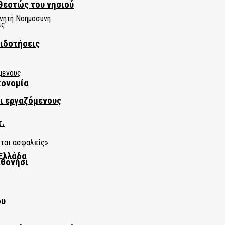
θεστώς του νησιού
πιδοτήσεις
κονομία
αι εργαζόμενους
τ.
Ελλάδα
αθονήσι
ου