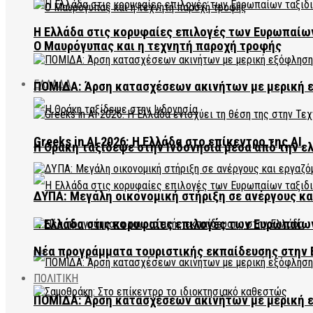
Η Ελλάδα στις κορυφαίες επιλογές των Ευρωπαίω
Ο Μαυρόγυπας και η τεχνητή παροχή τροφής
ΕΛΛΑΔΑ
ΠΟΜΙΔΑ: Άρση κατασχέσεων ακινήτων με μερική 
Greeks in AI 2026: Η Ελλάδα στο επίκεντρο της AI
Η Θράκη ταξίδεψε στην Ινδονησία μέσα από την ε
ΔΥΠΑ: Μεγάλη οικονομική στήριξη σε ανέργους κ
Η Ελλάδα στις κορυφαίες επιλογές των Ευρωπαίω
Νέα προγράμματα τουριστικής εκπαίδευσης στην 
ΠΟΛΙΤΙΚΗ
ΠΟΜΙΔΑ: Άρση κατασχέσεων ακινήτων με μερική 