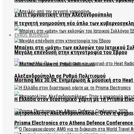
Σπίτι Γυμναστικής στην Αλεξανδρούπολη
Η τεχνητή νοημοσύνη νέο όπλο των κυβερνοεγκλ
EVROS BUSINESS
Μπαίνει στη «μάχη» των εκλογών του Ιατρικού Συ
Μεγάλη επένδυση στην κτηνοτροφία του Έβρου
Αλεξανδρούπολη σε Ρυθμό Πολιτισμού
Morning Mix 30.04: Ενημέρωση & μουσική στο Heat 
Η Ελλάδα στον διαστημικό χάρτη με τη Prisma Elec
Μητροπολίτης Αλεξανδρουπόλεως: Όταν η ψυχραιμ
Prisma Electronics στο Athens Defence Conference