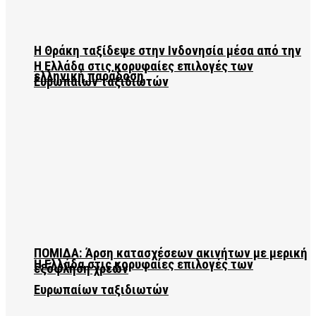
Η Θράκη ταξίδεψε στην Ινδονησία μέσα από την
Η Ελλάδα στις κορυφαίες επιλογές των
ελληνική παράδοση
Ευρωπαίων ταξιδιωτών
ΠΟΜΙΔΑ: Άρση κατασχέσεων ακινήτων με μερική
Η Ελλάδα στις κορυφαίες επιλογές των
εξόφληση χρεών
Ευρωπαίων ταξιδιωτών