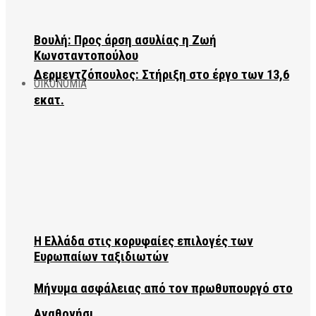
Βουλή: Προς άρση ασυλίας η Ζωή
Κωνσταντοπούλου
Δερμεντζόπουλος: Στήριξη στο έργο των 13,6
ΟΙΚΟΝΟΜΙΑ
εκατ.
Η Ελλάδα στις κορυφαίες επιλογές των
Ευρωπαίων ταξιδιωτών
Μήνυμα ασφάλειας από τον πρωθυπουργό στο
Αγαθονήσι