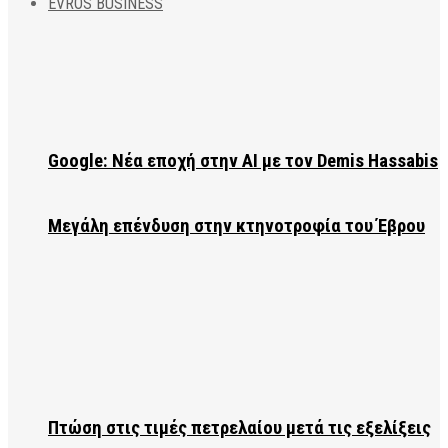
EVROS BUSINESS
Google: Νέα εποχή στην AI με τον Demis Hassabis
Μεγάλη επένδυση στην κτηνοτροφία του Έβρου
Πτώση στις τιμές πετρελαίου μετά τις εξελίξεις