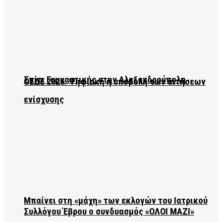
Σπίτι Γυμναστικής στην Αλεξανδρούπολη
ΟΣΔΕ 2026: Ψηφιακή η υποβολή των αιτήσεων
ενίσχυσης
Μπαίνει στη «μάχη» των εκλογών του Ιατρικού
Συλλόγου Έβρου ο συνδυασμός «ΟΛΟΙ ΜΑΖΙ»