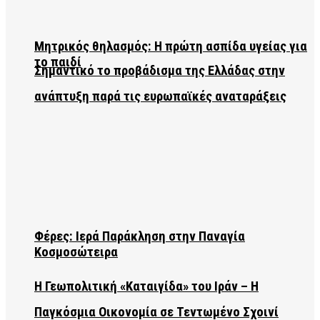
Μητρικός θηλασμός: Η πρώτη ασπίδα υγείας για
το παιδί
Σημαντικό το προβάδισμα της Ελλάδας στην
ανάπτυξη παρά τις ευρωπαϊκές αναταράξεις
Φέρες: Ιερά Παράκληση στην Παναγία
Κοσμοσώτειρα
Η Γεωπολιτική «Καταιγίδα» του Ιράν – Η
Παγκόσμια Οικονομία σε Τεντωμένο Σχοινί