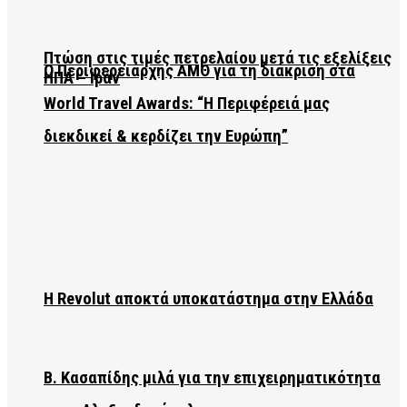
Πτώση στις τιμές πετρελαίου μετά τις εξελίξεις
Ο Περιφερειάρχης ΑΜΘ για τη διάκριση στα
ΗΠΑ – Ιράν
World Travel Awards: “Η Περιφέρειά μας
διεκδικεί & κερδίζει την Ευρώπη”
Η Revolut αποκτά υποκατάστημα στην Ελλάδα
Β. Κασαπίδης μιλά για την επιχειρηματικότητα