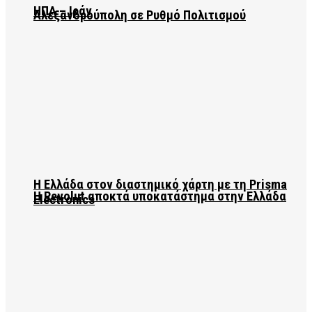
ΗΠΑ – Ιράν
Αλεξανδρούπολη σε Ρυθμό Πολιτισμού
Η Ελλάδα στον διαστημικό χάρτη με τη Prisma
Η Revolut αποκτά υποκατάστημα στην Ελλάδα
Electronics