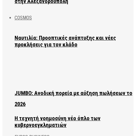
στην Αλεξανδρούπολη
COSMOS
Ναυτιλία: Προοπτικές ανάπτυξης και νέες
προκλήσεις για τον κλάδο
JUMBO: Ανοδική πορεία με αύξηση πωλήσεων το
2026
Η τεχνητή νοημοσύνη νέο όπλο των
κυβερνοεγκληματιών