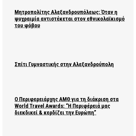
Μητροπολίτης Αλεξανδρουπόλεως: Όταν η
ψυχραιμία αντιστέκεται στον εθνικολαϊκισμό
του φόβου
Σπίτι Γυμναστικής στην Αλεξανδρούπολη
Ο Περιφερειάρχης ΑΜΘ για τη διάκριση στα
World Travel Awards: “Η Περιφέρειά μας
διεκδικεί & κερδίζει την Ευρώπη”