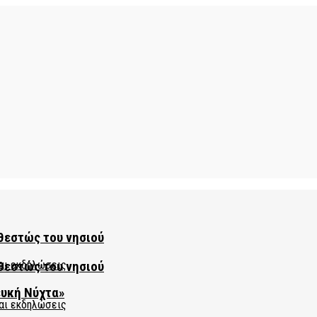
θεστώς του νησιού
θεστώς του νησιού
ευκή Νύχτα»