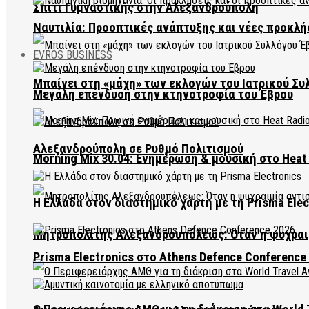
Σπίτι Γυμναστικής στην Αλεξανδρούπολη
Ναυτιλία: Προοπτικές ανάπτυξης και νέες προκλή
EVROS BUSINESS
Μπαίνει στη «μάχη» των εκλογών του Ιατρικού Συ
Μεγάλη επένδυση στην κτηνοτροφία του Έβρου
Αλεξανδρούπολη σε Ρυθμό Πολιτισμού
Morning Mix 30.04: Ενημέρωση & μουσική στο Heat 
Η Ελλάδα στον διαστημικό χάρτη με τη Prisma Elec
Μητροπολίτης Αλεξανδρουπόλεως: Όταν η ψυχραιμ
Prisma Electronics στο Athens Defence Conference