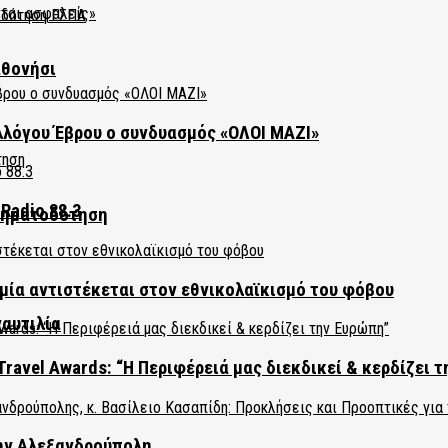
αθονήσι
λλόγου Έβρου ο συνδυασμός «ΟΛΟΙ ΜΑΖΙ»
Radio 88.3
χρηματοδότηση
ία αντιστέκεται στον εθνικολαϊκισμό του φόβου
ναυτιλία
Travel Awards: “Η Περιφέρειά μας διεκδικεί & κερδίζει 
την Αλεξανδρούπολη