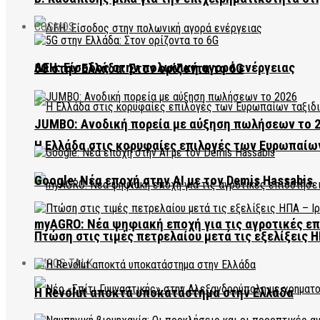
COSMOS
ΔΕΗ: Είσοδος στην πολωνική αγορά ενέργειας
5G στην Ελλάδα: Στον ορίζοντα το 6G
JUMBO: Ανοδική πορεία με αύξηση πωλήσεων το 
Η Ελλάδα στις κορυφαίες επιλογές των Ευρωπαίω
Google: Νέα εποχή στην AI με τον Demis Hassabis
myAGRO: Νέα ψηφιακή εποχή για τις αγροτικές ε
Πτώση στις τιμές πετρελαίου μετά τις εξελίξεις Η
EVROS TALK
Η Revolut αποκτά υποκατάστημα στην Ελλάδα