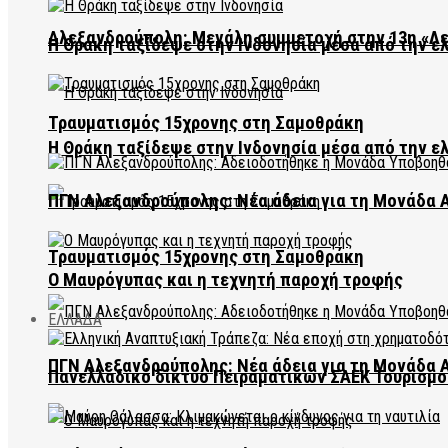
Αλεξανδρούπολη: Μεγάλη συμμετοχή στην 13η «Λ
Η Θράκη ταξίδεψε στην Ινδονησία μέσα από την ε
Τραυματισμός 15χρονης στη Σαμοθράκη
Η Θράκη ταξίδεψε στην Ινδονησία μέσα από την ε
ΠΓΝ Αλεξανδρούπολης: Νέα άδεια για τη Μονάδα
Τραυματισμός 15χρονης στη Σαμοθράκη
Ο Μαυρόγυπας και η τεχνητή παροχή τροφής
ΕΛΛΑΔΑ
ΠΓΝ Αλεξανδρούπολης: Νέα άδεια για τη Μονάδα
Πανελλαδικό δίκτυο Πειραματικών ΣΑΕΚ Τουρισμο