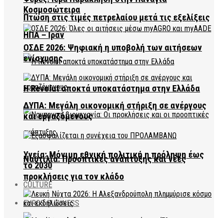
Κοσμοσώτειρα
Πτώση στις τιμές πετρελαίου μετά τις εξελίξεις
ΗΠΑ – Ιράν
ΟΣΔΕ 2026: Ψηφιακή η υποβολή των αιτήσεων
ενίσχυσης
Η Revolut αποκτά υποκατάστημα στην Ελλάδα
ΔΥΠΑ: Μεγάλη οικονομική στήριξη σε ανέργους
και εργαζόμενους
Υγεία: Μόνιμη εθνική πολιτική η πρόληψη έως
Ναυτιλία: Προοπτικές ανάπτυξης και νέες
το 2030
προκλήσεις για τον κλάδο
CULTURE
EVROS BUSINESS