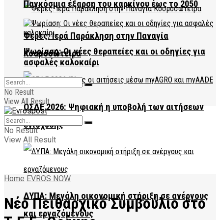
Παγκόσμια έξαρση του καρκίνου έως το 2050
Φέρες: Ιερά Παράκληση στην Παναγία
Ψωρίαση: Οι νέες θεραπείες και οι οδηγίες για
Κοσμοσώτειρα
ασφαλές καλοκαίρι
No Result
View All Result
ΟΣΔΕ 2026: Ψηφιακή η υποβολή των αιτήσεων
ενίσχυσης
No Result
View All Result
Home
EVROS NOW
ΔΥΠΑ: Μεγάλη οικονομική στήριξη σε ανέργους
Νέο Πειθαρχικό Συμβούλιο στο
και εργαζόμενους