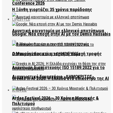
Conference 2026
Η Ξάνθη γιορτάζει 35 χρόνια παράδοσης
LIFESTYLE
Αμυντική καινοτομία με ελληνικό αποτύπωμα
Google: Νέα εποχή στην AI με τον Demis Hassabis
Ο Μαυρόγυπας και η τεχνητή παροχή τροφής
Ανανέωση διαπίστευσης ISO 15189:2022 για το
Διαγνωστικό Εργαστήριο «ΔΗΜΟΚΡΙΤΟΣ»
Greeks in AI 2026: Η Ελλάδα στο επίκεντρο της AI
ΑΠΟΨΕΙΣ
Ardas Festival 2026 – 30 Χρόνια Μουσικής &
Πολιτισμού