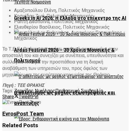
Αμαξοπούλου Ελένη, Πολιτικός Μηχανικός
Κοσμίδου Ζωή, Πολιτικός Μηχανικός
Greeks in AI 2026: Η Ελλάδα στο επίκεντρο της AI
Ράπτη Δέσποινα, Πολιτικός Μηχανικός
Ελευθερίου Βασίλειος, Πολιτικός Μηχανικός
Σταμπόλογλου Ευάγγελος, Αγρονόμος Τοπογράφος
Μηχανικός
Το Τ.Ε.Ε.-Θράκης παραμένει σταθερά αφοσιωμένο στην
Ardas Festival 2026 – 30 Χρόνια Μουσικής &
αποστολή του και συνεχίζει με συνέπεια, υπευθυνότητα και
Πολιτισμού
συλλογικό πνεύμα την προσπάθεια για τη διαρκή
αναβάθμιση των υπηρεσιών του, προς όφελος των
μηχανικών και της ευρύτερης κοινωνίας της Θράκης.
Πηγή : ΤΕΕ ΘΡΑΚΗΣ
Tags:
Ζερνίδης Νικόλαος
Πειθαρχικό Συμβουλίο
Ο αθλητισμός ως μοχλός εξωστρέφειας και
Share
Tweet
Pin
ανάπτυξης
EvrosPost Team
Related
Posts