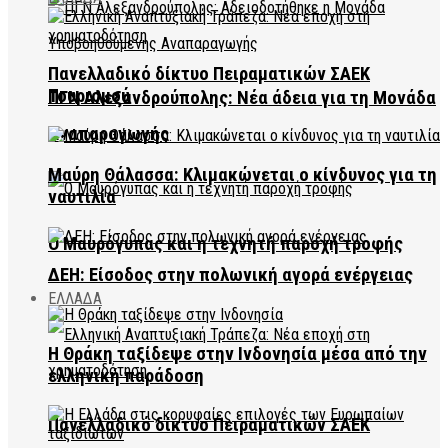
Πανελλαδικό δίκτυο Πειραματικών ΣΑΕΚ
Τουρισμού
ΠΓΝ Αλεξανδρούπολης: Νέα άδεια για τη Μονάδα
Αναπαραγωγής
Μαύρη Θάλασσα: Κλιμακώνεται ο κίνδυνος για τη
ναυτιλία
Ο Μαυρόγυπας και η τεχνητή παροχή τροφής
ΔΕΗ: Είσοδος στην πολωνική αγορά ενέργειας
ΕΛΛΑΔΑ
Η Θράκη ταξίδεψε στην Ινδονησία μέσα από την
ελληνική παράδοση
Πανελλαδικό δίκτυο Πειραματικών ΣΑΕΚ