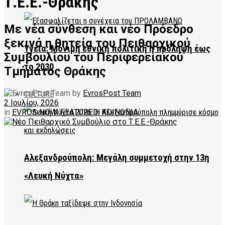
Τ.Ε.Ε.-Θράκης
Με νέα σύνθεση και νέο Πρόεδρο
ξεκινά η θητεία του Πειθαρχικού
Υγεία: Μόνιμη εθνική πολιτική η πρόληψη έως
Συμβουλίου του Περιφερειακού
το 2030
Τμήματος Θράκης
by
EvrosPost Team
CULTURE
2 Ιουλίου, 2026
in
EVROS NOW
,
FEATURED
,
ΚΟΙΝΩΝΙΑ
Αλεξανδρούπολη: Μεγάλη συμμετοχή στην 13η
«Λευκή Νύχτα»