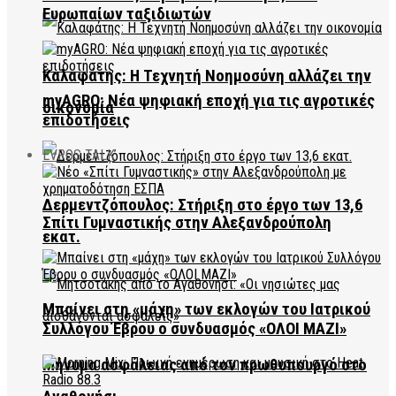
Ευρωπαίων ταξιδιωτών
Καλαφάτης: Η Τεχνητή Νοημοσύνη αλλάζει την
myAGRO: Νέα ψηφιακή εποχή για τις αγροτικές
οικονομία
επιδοτήσεις
EVROS TALK
Δερμεντζόπουλος: Στήριξη στο έργο των 13,6
Σπίτι Γυμναστικής στην Αλεξανδρούπολη
εκατ.
Μπαίνει στη «μάχη» των εκλογών του Ιατρικού
Συλλόγου Έβρου ο συνδυασμός «ΟΛΟΙ ΜΑΖΙ»
Μήνυμα ασφάλειας από τον πρωθυπουργό στο