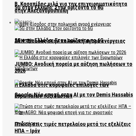
Β. Κασαπίδης μιλά για την επιχειρηματικότητα
5G στην Ελλάδα: Στον ορίζοντα το 6G
στην Αλεξανδρούπολη
COSMOS
5G στην Ελλάδα: Στον ορίζοντα το 6G
ΔΕΗ: Είσοδος στην πολωνική αγορά ενέργειας
JUMBO: Ανοδική πορεία με αύξηση πωλήσεων το
2026
Η Ελλάδα στις κορυφαίες επιλογές των
Google: Νέα εποχή στην AI με τον Demis Hassabis
Ευρωπαίων ταξιδιωτών
Πτώση στις τιμές πετρελαίου μετά τις εξελίξεις
ΗΠΑ – Ιράν