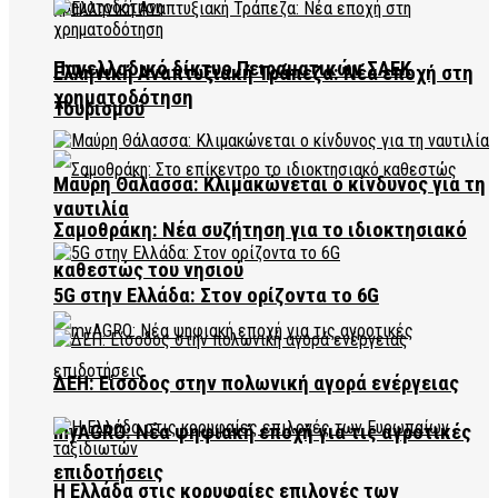
Πανελλαδικό δίκτυο Πειραματικών ΣΑΕΚ
Ελληνική Αναπτυξιακή Τράπεζα: Νέα εποχή στη
χρηματοδότηση
Τουρισμού
Μαύρη Θάλασσα: Κλιμακώνεται ο κίνδυνος για τη
ναυτιλία
Σαμοθράκη: Νέα συζήτηση για το ιδιοκτησιακό
καθεστώς του νησιού
5G στην Ελλάδα: Στον ορίζοντα το 6G
ΔΕΗ: Είσοδος στην πολωνική αγορά ενέργειας
myAGRO: Νέα ψηφιακή εποχή για τις αγροτικές
επιδοτήσεις
Η Ελλάδα στις κορυφαίες επιλογές των