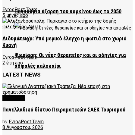
EvrosPost Team
Παγκόσμια έξαρση του καρκίνου έως το 2050
5 μήνες ago
Διδυμότειχο: Υπό μερικό έλεγχο η φωτιά στο χωριό
Κυανή
Ψωρίαση: Οι νέες θεραπείες και οι οδηγίες για
EvrosPost Team
2 έτη ago
ασφαλές καλοκαίρι
LATEST NEWS
FEATURED
Πανελλαδικό δίκτυο Πειραματικών ΣΑΕΚ Τουρισμού
by
EvrosPost Team
8 Αυγούστου, 2026