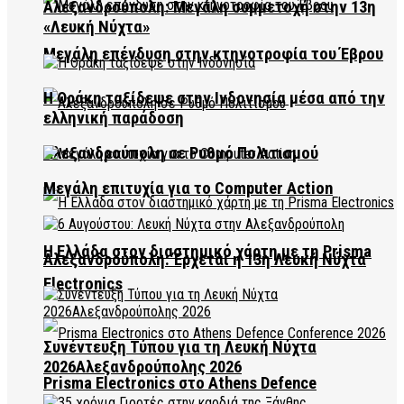
Αλεξανδρούπολη: Μεγάλη συμμετοχή στην 13η
«Λευκή Νύχτα»
Μεγάλη επένδυση στην κτηνοτροφία του Έβρου
Η Θράκη ταξίδεψε στην Ινδονησία μέσα από την
ελληνική παράδοση
Αλεξανδρούπολη σε Ρυθμό Πολιτισμού
Μεγάλη επιτυχία για το Computer Action
Η Ελλάδα στον διαστημικό χάρτη με τη Prisma
Αλεξανδρούπολη: Έρχεται η 13η Λευκή Νύχτα
Electronics
Συνέντευξη Τύπου για τη Λευκή Νύχτα
2026Αλεξανδρούπολης 2026
Prisma Electronics στο Athens Defence