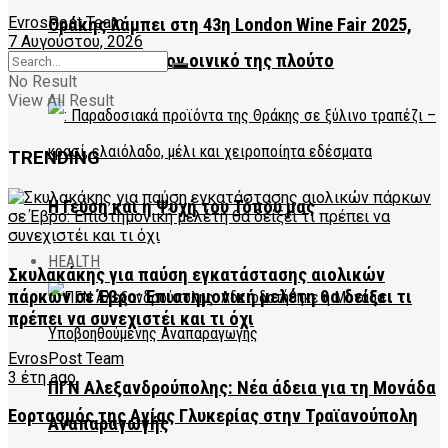
EvrosPost Team
Θράκης λάμπει στη 43η London Wine Fair 2025,
7 Αυγούστου, 2026
προωθώντας τον οινικό της πλούτο
No Result
View All Result
TRENDING
Η Γεύση και η Ψυχή του Τόπου μας
HEALTH
Σκυλακάκης για παύση εγκατάστασης αιολικών
πάρκων σε Έβρο: Επιστημονική μελέτη θα δείξει τι
πρέπει να συνεχιστέι και τι όχι
EvrosPost Team
3 έτη ago
ΠΓΝ Αλεξανδρούπολης: Νέα άδεια για τη Μονάδα
Εορτασμός της Αγίας Γλυκερίας στην Τραϊανούπολη
Αναπαραγωγής