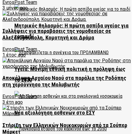
EvrosPost Team
3 μήνες ago
Μητρικός θηλασμός: Η πρώτη ασπίδα υγείας για
Συλλήψεις για παραβάσεις της νομοθεσίας σε
το παιδί
Αλεξανδρούπολη, Κομοτηνή και Δράμα
EvrosPost Team
1 έτος ago
Υγεία: Μόνιμη εθνική πολιτική η πρόληψη έως
Αποκάλυψη Αρχαίου Ναού στα παράλια της Ροδόπης
το 2030
στη χερσόννησο της Μολυβωτής
EvrosPost Team
3 έτη ago
Νέα αξιολόγηση ασθενών στο ΕΣΥ
Στήριξη των Ελληνικών Νοικοκυριών από τα Σούπερ
Μάρκετ