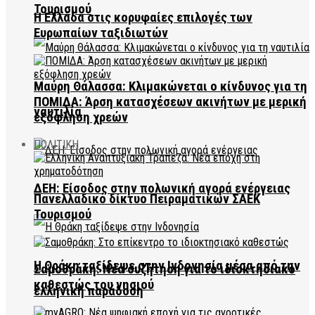
Τουρισμού
Η Ελλάδα στις κορυφαίες επιλογές των
Ευρωπαίων ταξιδιωτών
Μαύρη Θάλασσα: Κλιμακώνεται ο κίνδυνος για τη
ΠΟΜΙΔΑ: Άρση κατασχέσεων ακινήτων με μερική
ναυτιλία
εξόφληση χρεών
ΠΟΛΙΤΙΚΗ
ΔΕΗ: Είσοδος στην πολωνική αγορά ενέργειας
Πανελλαδικό δίκτυο Πειραματικών ΣΑΕΚ
Τουρισμού
Η Θράκη ταξίδεψε στην Ινδονησία μέσα από την
Σαμοθράκη: Νέα συζήτηση για το ιδιοκτησιακό
καθεστώς του νησιού
ελληνική παράδοση