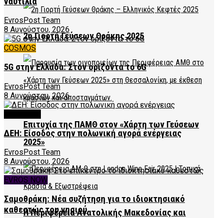
ναυτιλία
EvrosPost Team
8 Αυγούστου, 2026
2η Γιορτή Γεύσεων Θράκης 2025
COSMOS
5G στην Ελλάδα: Στον ορίζοντα το 6G
EvrosPost Team
8 Αυγούστου, 2026
FEATURED
Επιτυχία της ΠΑΜΘ στον «Χάρτη των Γεύσεων
ΔΕΗ: Είσοδος στην πολωνική αγορά ενέργειας
2025»
EvrosPost Team
8 Αυγούστου, 2026
EVROS NOW
Σαμοθράκη: Νέα συζήτηση για το ιδιοκτησιακό
καθεστώς του νησιού
Η Περιφέρεια Ανατολικής Μακεδονίας και