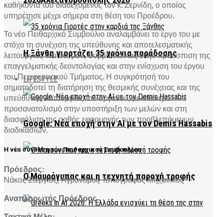
2026Αλεξανδρούπολης 2026
καθήκοντά του διαδεχόμενος τον κ. Ζερνίδη, ο οποίος
υπηρέτησε μέχρι σήμερα στη θέση του Προέδρου.
Το νέο Πειθαρχικό Συμβούλιο αναλαμβάνει το έργο του με
στόχο τη συνέχιση της υπεύθυνης και αποτελεσματικής
Η Ξάνθη γιορτάζει 35 χρόνια παράδοσης
λειτουργίας του θεσμού, συμβάλλοντας στην προάσπιση της
επαγγελματικής δεοντολογίας και στην ενίσχυση του έργου
του Περιφερειακού Τμήματος. Η συγκρότησή του
LIFESTYLE
σηματοδοτεί τη διατήρηση της θεσμικής συνέχειας και της
υπεύθυνης λειτουργίας του οργάνου, με σταθερό
προσανατολισμό στην υποστήριξη των μελών και στη
διασφάλιση της ορθής εφαρμογής των προβλεπόμενων
Google: Νέα εποχή στην AI με τον Demis Hassabis
διαδικασιών.
Η νέα σύνθεση του Πειθαρχικού Συμβουλίου
Πρόεδρος:
Ο Μαυρόγυπας και η τεχνητή παροχή τροφής
Νάκος Στέργιος, Αγρονόμος Τοπογράφος Μηχανικός
Αναπληρωτής Πρόεδρος
Τακτικά Μέλη: