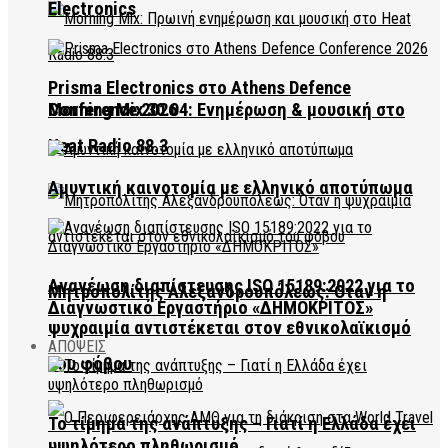
Electronics
Prisma Electronics στο Athens Defence
Conference 2026
Morning Mix 30.04: Ενημέρωση & μουσική στο
Heat Radio 88.3
Αμυντική καινοτομία με ελληνικό αποτύπωμα
Ανανέωση διαπίστευσης ISO 15189:2022 για το
Μητροπολίτης Αλεξανδρουπόλεως: Όταν η
Διαγνωστικό Εργαστήριο «ΔΗΜΟΚΡΙΤΟΣ»
ψυχραιμία αντιστέκεται στον εθνικολαϊκισμό
ΑΠΟΨΕΙΣ
του φόβου
Το τίμημα της ανάπτυξης – Γιατί η Ελλάδα έχει
υψηλότερο πληθωρισμό