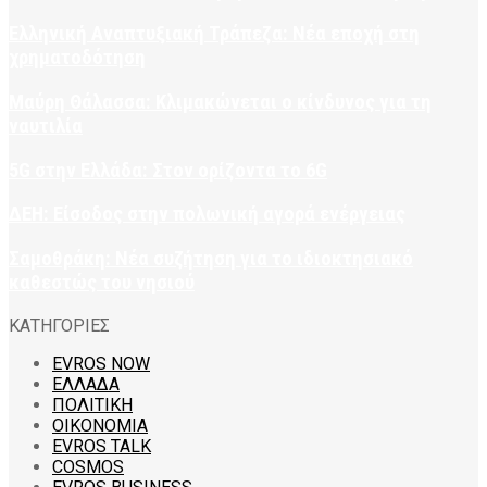
Ελληνική Αναπτυξιακή Τράπεζα: Νέα εποχή στη
χρηματοδότηση
Μαύρη Θάλασσα: Κλιμακώνεται ο κίνδυνος για τη
ναυτιλία
5G στην Ελλάδα: Στον ορίζοντα το 6G
ΔΕΗ: Είσοδος στην πολωνική αγορά ενέργειας
Σαμοθράκη: Νέα συζήτηση για το ιδιοκτησιακό
καθεστώς του νησιού
ΚΑΤΗΓΟΡΙΕΣ
EVROS NOW
ΕΛΛΑΔΑ
ΠΟΛΙΤΙΚΗ
ΟΙΚΟΝΟΜΙΑ
EVROS TALK
COSMOS