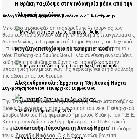
Η Θράκη ταξίδεψε στην Ινδονησία μέσα από την
ελληνική παράδοση
Εκλογή νέου Πειθαρχικού Συμβουλίου του Τ.Ε.Ε.-Θράκης
Με στόχο τη διασφάλιση της εύρυθμης λειτουργίας των
θεσμικών του οργάνων και την ενίσχυση της επαγγελματικής
δεοντολογίας, το Περιφερειακό Τμήμα Θράκης του Τεχνικού
Επιμελητηρίου Ελλάδας προχώρησε στη συγκρότηση του
Μεγάλη επιτυχία για το Computer Action
νέου Πειθαρχικού Συμβουλίου. Η νέα σύνθεση αναλαμβάνει
καθήκοντα με αίσθημα ευθύνης και προσήλωση στην
υποστήριξη των μηχανικών της περιοχής και στη διαφύλαξη
της αξιοπιστίας του θεσμού.
Αλεξανδρούπολη: Έρχεται η 13η Λευκή Νύχτα
Συγκρότηση του νέου Πειθαρχικού Συμβουλίου
Την Τετάρτη 1η Ιουλίου, στην Κομοτηνή, πραγματοποιήθηκε
Ειδική Συνεδρίαση για τη συγκρότηση του νέου Πειθαρχικού
Συμβουλίου του Περιφερειακού Τμήματος Θράκης του Τ.Ε.Ε.
Κατά τη συνεδρίαση εξελέγη Πρόεδρος του Πειθαρχικού
Συνέντευξη Τύπου για τη Λευκή Νύχτα
Συμβουλίου ο κ. Νάκος Στέργιος, με Αναπληρωτή Πρόεδρο
τον κ.
Ζερνίδη Νικόλαο
. Ο κ. Νάκος αναλαμβάνει τα