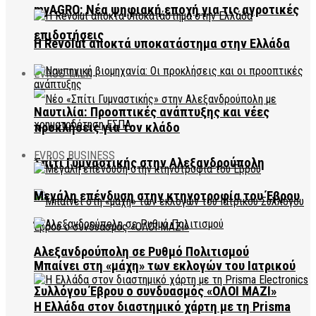
myAGRO: Νέα ψηφιακή εποχή για τις αγροτικές
επιδοτήσεις
Η Revolut αποκτά υποκατάστημα στην Ελλάδα
EVROS TALK
Ναυτιλία: Προοπτικές ανάπτυξης και νέες
προκλήσεις για τον κλάδο
EVROS BUSINESS
Σπίτι Γυμναστικής στην Αλεξανδρούπολη
Μεγάλη επένδυση στην κτηνοτροφία του Έβρου
Αλεξανδρούπολη σε Ρυθμό Πολιτισμού
Μπαίνει στη «μάχη» των εκλογών του Ιατρικού
Συλλόγου Έβρου ο συνδυασμός «ΟΛΟΙ ΜΑΖΙ»
Η Ελλάδα στον διαστημικό χάρτη με τη Prisma