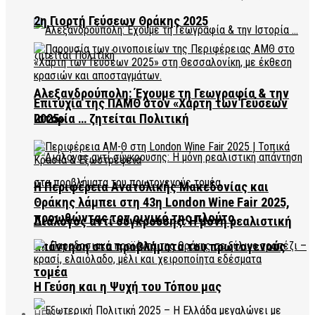
2η Γιορτή Γεύσεων Θράκης 2025
Αλεξανδρούπολη: Έχουμε τη Γεωγραφία & την
Επιτυχία της ΠΑΜΘ στον «Χάρτη των Γεύσεων
2025»
Ιστορία … ζητείται Πολιτική
Η Περιφέρεια Ανατολικής Μακεδονίας και
Θράκης λάμπει στη 43η London Wine Fair 2025,
προωθώντας τον οινικό της πλούτο
Διάλογος αντί σύγκρουσης: Η μόνη ρεαλιστική
απάντηση στα προβλήματα του πρωτογενούς
τομέα
Η Γεύση και η Ψυχή του Τόπου μας
HEALTH