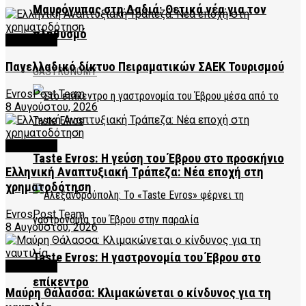
Μαυρόγυπας στη Δαδιά: Θετικά νέα για τον
πληθυσμό
FEATURED
Πανελλαδικό δίκτυο Πειραματικών ΣΑΕΚ Τουρισμού
GASTRONOMY
EvrosPost Team
8 Αυγούστου, 2026
FEATURED
Taste Evros: Η γεύση του Έβρου στο προσκήνιο
Ελληνική Αναπτυξιακή Τράπεζα: Νέα εποχή στη
χρηματοδότηση
EvrosPost Team
8 Αυγούστου, 2026
Taste Evros: Η γαστρονομία του Έβρου στο
FEATURED
επίκεντρο
Μαύρη Θάλασσα: Κλιμακώνεται ο κίνδυνος για τη