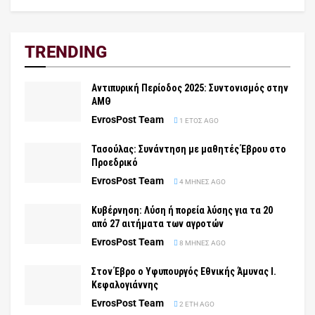
TRENDING
Αντιπυρική Περίοδος 2025: Συντονισμός στην
ΑΜΘ
EvrosPost Team
1 ΈΤΟΣ AGO
Τασούλας: Συνάντηση με μαθητές Έβρου στο
Προεδρικό
EvrosPost Team
4 ΜΉΝΕΣ AGO
Κυβέρνηση: Λύση ή πορεία λύσης για τα 20
από 27 αιτήματα των αγροτών
EvrosPost Team
8 ΜΉΝΕΣ AGO
Στον Έβρο ο Υφυπουργός Εθνικής Άμυνας Ι.
Κεφαλογιάννης
EvrosPost Team
2 ΈΤΗ AGO