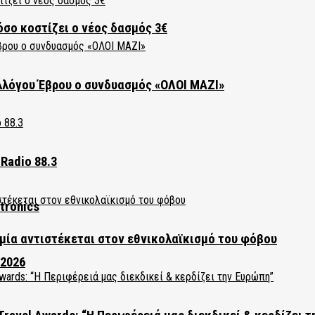
όσο κοστίζει ο νέος δασμός 3€
λλόγου Έβρου ο συνδυασμός «ΟΛΟΙ ΜΑΖΙ»
Radio 88.3
tronics
ία αντιστέκεται στον εθνικολαϊκισμό του φόβου
 2026