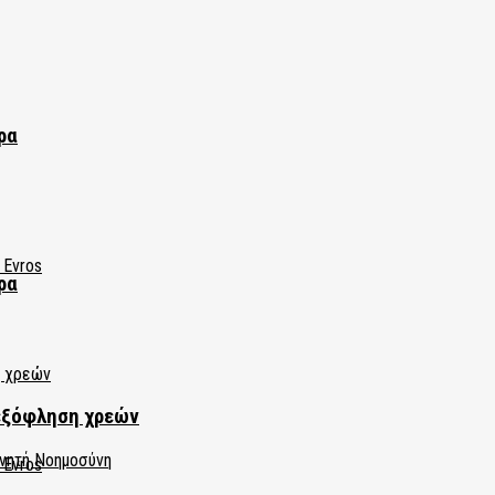
ρα
ρα
εξόφληση χρεών