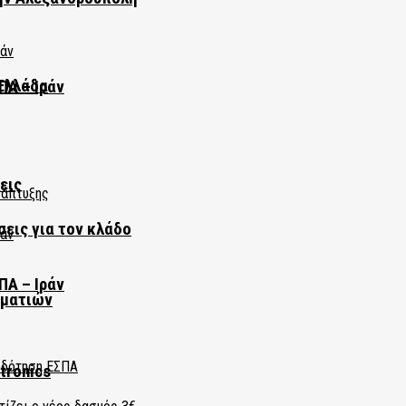
Ελλάδα
ΠΑ – Ιράν
εις
σεις για τον κλάδο
ΠΑ – Ιράν
ηματιών
tronics