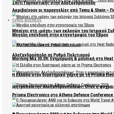
Σπίτι Γυμναστικής στην Αλεξανδρούπολη
Ακριβαίνουν οι παραγγελίες από Temu & Shein – Π
EVROS BUSINESS
Μπαίνει στη «μάχη» των εκλογών του Ιατρικού Συ
Μεγάλη επένδυση στην κτηνοτροφία του Έβρου
Αλεξανδρούπολη σε Ρυθμό Πολιτισμού
Morning Mix 30.04: Ενημέρωση & μουσική στο Heat 
Η Ελλάδα στον διαστημικό χάρτη με τη Prisma Elec
Μητροπολίτης Αλεξανδρουπόλεως: Όταν η ψυχραιμ
Prisma Electronics στο Athens Defence Conference