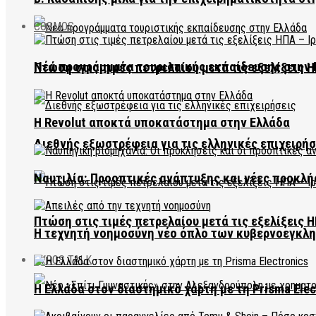
COSMOS
Νέα προγράμματα τουριστικής εκπαίδευσης στην 
Πτώση στις τιμές πετρελαίου μετά τις εξελίξεις Η
Η Revolut αποκτά υποκατάστημα στην Ελλάδα
Διεθνής εξωστρέφεια για τις ελληνικές επιχειρήσ
Ναυτιλία: Προοπτικές ανάπτυξης και νέες προκλή
Πτώση στις τιμές πετρελαίου μετά τις εξελίξεις Η
Η τεχνητή νοημοσύνη νέο όπλο των κυβερνοεγκλ
EVROS TALK
Η Ελλάδα στον διαστημικό χάρτη με τη Prisma Elec