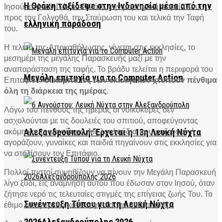
Η Θράκη ταξίδεψε στην Ινδονησία μέσα από την
Ιησού από τον Πόντιο Πιλάτο, την μαρτυρική πορεία Του
προς τον Γολγοθά, την Σταύρωση του και τελικά την Ταφή
ελληνική παράδοση
του.
Η τελετή της Αποκαθήλωσης, γίνεται στις εκκλησίες, το
μεσημέρι της μεγάλης Παρασκευής μαζί με την
αναπαράσταση της ταφής. Το βράδυ τελείται η περιφορά του
Μεγάλη επιτυχία για το Computer Action
Επιταφίου.
Οι καμπάνες των εκκλησιών χτυπούν πένθιμα
όλη τη διάρκεια της ημέρας
.
Λόγω του πένθους της ημέρας οι νοικοκυρές δεν
ασχολούνται με τις δουλειές του σπιτιού, αποφεύγοντας
ακόμη και το μαγείρεμα. Με λουλούδια που μαζεύουν ή
Αλεξανδρούπολη: Έρχεται η 13η Λευκή Νύχτα
αγοράζουν, γυναίκες και παιδιά πηγαίνουν στις εκκλησίες για
να στολίσουν τον Επιτάφιο.
Πολλοί πιστοί συνηθίζουν να πίνουν την Μεγάλη Παρασκευή
λίγο ξύδι, εις ανάμνηση αυτού που έδωσαν στον Ιησού, όταν
ζήτησε νερό τις τελευταίες στιγμές της επίγειας ζωής Του. Το
Συνέντευξη Τύπου για τη Λευκή Νύχτα
έθιμο απαγορεύει κάθε εργασία την ημέρα αυτή.