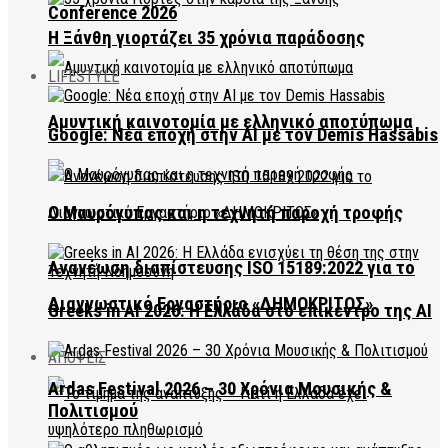
Conference 2026
Η Ξάνθη γιορτάζει 35 χρόνια παράδοσης
LIFESTYLE
Αμυντική καινοτομία με ελληνικό αποτύπωμα
Google: Νέα εποχή στην AI με τον Demis Hassabis
Ο Μαυρόγυπας και η τεχνητή παροχή τροφής
Ανανέωση διαπίστευσης ISO 15189:2022 για το
Διαγνωστικό Εργαστήριο «ΔΗΜΟΚΡΙΤΟΣ»
Greeks in AI 2026: Η Ελλάδα στο επίκεντρο της AI
ΑΠΟΨΕΙΣ
Ardas Festival 2026 – 30 Χρόνια Μουσικής &
Πολιτισμού