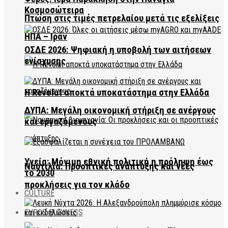
Κοσμοσώτειρα
Πτώση στις τιμές πετρελαίου μετά τις εξελίξεις
ΗΠΑ – Ιράν
ΟΣΔΕ 2026: Ψηφιακή η υποβολή των αιτήσεων
ενίσχυσης
Η Revolut αποκτά υποκατάστημα στην Ελλάδα
ΔΥΠΑ: Μεγάλη οικονομική στήριξη σε ανέργους
και εργαζόμενους
Υγεία: Μόνιμη εθνική πολιτική η πρόληψη έως
Ναυτιλία: Προοπτικές ανάπτυξης και νέες
το 2030
προκλήσεις για τον κλάδο
CULTURE
EVROS BUSINESS