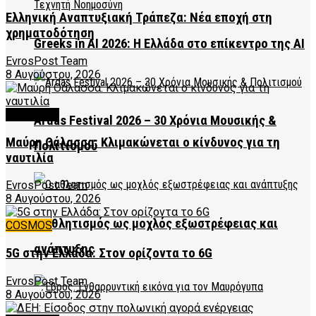
Ελληνική Αναπτυξιακή Τράπεζα: Νέα εποχή στη
χρηματοδότηση
Greeks in AI 2026: Η Ελλάδα στο επίκεντρο της AI
EvrosPost Team
8 Αυγούστου, 2026
FEATURED
Ardas Festival 2026 – 30 Χρόνια Μουσικής &
Μαύρη Θάλασσα: Κλιμακώνεται ο κίνδυνος για τη
Πολιτισμού
ναυτιλία
EvrosPost Team
8 Αυγούστου, 2026
Ο αθλητισμός ως μοχλός εξωστρέφειας και
COSMOS
ανάπτυξης
5G στην Ελλάδα: Στον ορίζοντα το 6G
EvrosPost Team
8 Αυγούστου, 2026