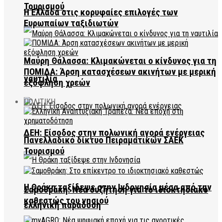
Τουρισμού
Η Ελλάδα στις κορυφαίες επιλογές των
Ευρωπαίων ταξιδιωτών
Μαύρη Θάλασσα: Κλιμακώνεται ο κίνδυνος για τη
ΠΟΜΙΔΑ: Άρση κατασχέσεων ακινήτων με μερική
ναυτιλία
εξόφληση χρεών
ΠΟΛΙΤΙΚΗ
ΔΕΗ: Είσοδος στην πολωνική αγορά ενέργειας
Πανελλαδικό δίκτυο Πειραματικών ΣΑΕΚ
Τουρισμού
Η Θράκη ταξίδεψε στην Ινδονησία μέσα από την
Σαμοθράκη: Νέα συζήτηση για το ιδιοκτησιακό
καθεστώς του νησιού
ελληνική παράδοση