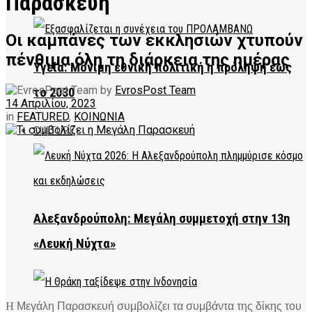
Παρασκευή
Οι καμπάνες των εκκλησιών χτυπούν
πένθιμα όλη τη διάρκεια της ημέρας
Υγεία: Μόνιμη εθνική πολιτική η πρόληψη έως
by
EvrosPost Team
το 2030
14 Απριλίου, 2023
in
FEATURED
,
ΚΟΙΝΩΝΙΑ
CULTURE
Αλεξανδρούπολη: Μεγάλη συμμετοχή στην 13η
«Λευκή Νύχτα»
H Μεγάλη Παρασκευή συμβολίζει τα συμβάντα της δίκης του