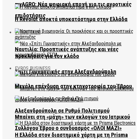
myAGRO: Νέα ψηφιακή εποχή για τις αγροτικές
επιδοτήσεις
Η Revolut αποκτά υποκατάστημα στην Ελλάδα
EVROS TALK
Ναυτιλία: Προοπτικές ανάπτυξης και νέες
προκλήσεις για τον κλάδο
EVROS BUSINESS
Σπίτι Γυμναστικής στην Αλεξανδρούπολη
Μεγάλη επένδυση στην κτηνοτροφία του Έβρου
Αλεξανδρούπολη σε Ρυθμό Πολιτισμού
Μπαίνει στη «μάχη» των εκλογών του Ιατρικού
Συλλόγου Έβρου ο συνδυασμός «ΟΛΟΙ ΜΑΖΙ»
Η Ελλάδα στον διαστημικό χάρτη με τη Prisma