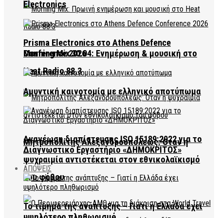
Electronics
Prisma Electronics στο Athens Defence
Conference 2026
Morning Mix 30.04: Ενημέρωση & μουσική στο
Heat Radio 88.3
Αμυντική καινοτομία με ελληνικό αποτύπωμα
Ανανέωση διαπίστευσης ISO 15189:2022 για το
Μητροπολίτης Αλεξανδρουπόλεως: Όταν η
Διαγνωστικό Εργαστήριο «ΔΗΜΟΚΡΙΤΟΣ»
ψυχραιμία αντιστέκεται στον εθνικολαϊκισμό
ΑΠΟΨΕΙΣ
του φόβου
Το τίμημα της ανάπτυξης – Γιατί η Ελλάδα έχει
υψηλότερο πληθωρισμό