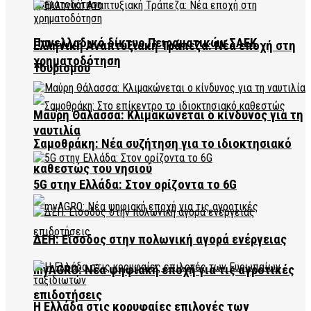
Πανελλαδικό δίκτυο Πειραματικών ΣΑΕΚ
Ελληνική Αναπτυξιακή Τράπεζα: Νέα εποχή στη
χρηματοδότηση
Τουρισμού
Μαύρη Θάλασσα: Κλιμακώνεται ο κίνδυνος για τη
ναυτιλία
Σαμοθράκη: Νέα συζήτηση για το ιδιοκτησιακό
καθεστώς του νησιού
5G στην Ελλάδα: Στον ορίζοντα το 6G
ΔΕΗ: Είσοδος στην πολωνική αγορά ενέργειας
myAGRO: Νέα ψηφιακή εποχή για τις αγροτικές
επιδοτήσεις
Η Ελλάδα στις κορυφαίες επιλογές των