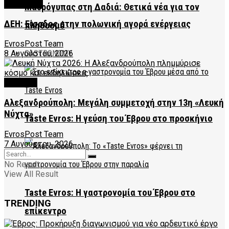
FEATURED
Μαυρόγυπας στη Δαδιά: Θετικά νέα για τον
ΔΕΗ: Είσοδος στην πολωνική αγορά ενέργειας
πληθυσμό
EvrosPost Team
GASTRONOMY
8 Αυγούστου, 2026
CULTURE
Αλεξανδρούπολη: Μεγάλη συμμετοχή στην 13η «Λευκή
Νύχτα»
Taste Evros: Η γεύση του Έβρου στο προσκήνιο
EvrosPost Team
7 Αυγούστου, 2026
No Result
View All Result
Taste Evros: Η γαστρονομία του Έβρου στο
TRENDING
επίκεντρο