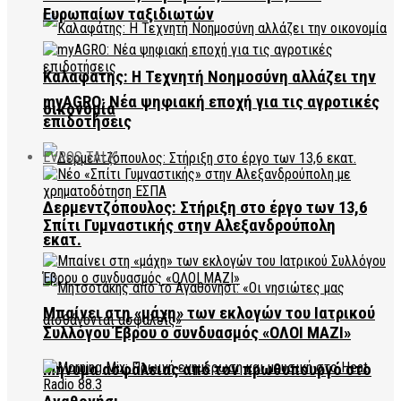
Ευρωπαίων ταξιδιωτών
Καλαφάτης: Η Τεχνητή Νοημοσύνη αλλάζει την
myAGRO: Νέα ψηφιακή εποχή για τις αγροτικές
οικονομία
επιδοτήσεις
EVROS TALK
Δερμεντζόπουλος: Στήριξη στο έργο των 13,6
Σπίτι Γυμναστικής στην Αλεξανδρούπολη
εκατ.
Μπαίνει στη «μάχη» των εκλογών του Ιατρικού
Συλλόγου Έβρου ο συνδυασμός «ΟΛΟΙ ΜΑΖΙ»
Μήνυμα ασφάλειας από τον πρωθυπουργό στο