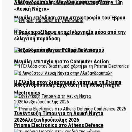
Αλεξανδρούπολη: Μεγάλη συμμετοχή στην 13η
«Λευκή Νύχτα»
Μεγάλη επένδυση στην κτηνοτροφία του Έβρου
Η Θράκη ταξίδεψε στην Ινδονησία μέσα από την
ελληνική παράδοση
Αλεξανδρούπολη σε Ρυθμό Πολιτισμού
Μεγάλη επιτυχία για το Computer Action
Η Ελλάδα στον διαστημικό χάρτη με τη Prisma
Αλεξανδρούπολη: Έρχεται η 13η Λευκή Νύχτα
Electronics
Συνέντευξη Τύπου για τη Λευκή Νύχτα
2026Αλεξανδρούπολης 2026
Prisma Electronics στο Athens Defence