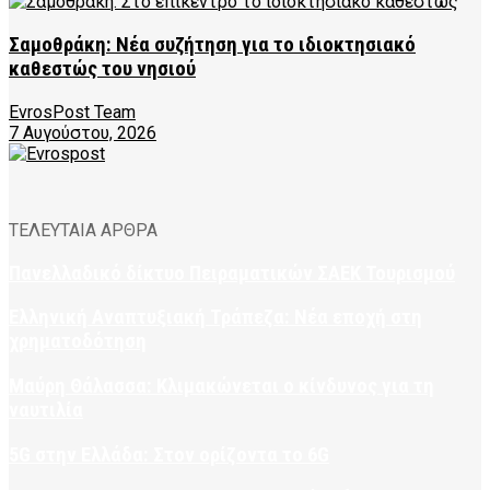
Σαμοθράκη: Νέα συζήτηση για το ιδιοκτησιακό
καθεστώς του νησιού
EvrosPost Team
7 Αυγούστου, 2026
ΤΕΛΕΥΤΑΙΑ ΑΡΘΡΑ
Πανελλαδικό δίκτυο Πειραματικών ΣΑΕΚ Τουρισμού
Ελληνική Αναπτυξιακή Τράπεζα: Νέα εποχή στη
χρηματοδότηση
Μαύρη Θάλασσα: Κλιμακώνεται ο κίνδυνος για τη
ναυτιλία
5G στην Ελλάδα: Στον ορίζοντα το 6G