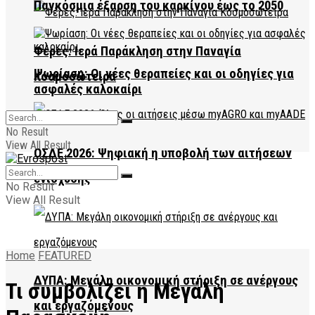
Παγκόσμια έξαρση του καρκίνου έως το 2050
Φέρες: Ιερά Παράκληση στην Παναγία
Ψωρίαση: Οι νέες θεραπείες και οι οδηγίες για
Κοσμοσώτειρα
ασφαλές καλοκαίρι
No Result
View All Result
ΟΣΔΕ 2026: Ψηφιακή η υποβολή των αιτήσεων
ενίσχυσης
No Result
View All Result
Home
FEATURED
ΔΥΠΑ: Μεγάλη οικονομική στήριξη σε ανέργους
Τι συμβολίζει η Μεγάλη
και εργαζόμενους