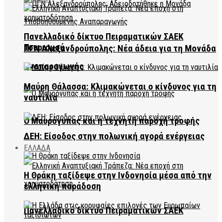
Πανελλαδικό δίκτυο Πειραματικών ΣΑΕΚ
Τουρισμού
ΠΓΝ Αλεξανδρούπολης: Νέα άδεια για τη Μονάδα
Αναπαραγωγής
Μαύρη Θάλασσα: Κλιμακώνεται ο κίνδυνος για τη
ναυτιλία
Ο Μαυρόγυπας και η τεχνητή παροχή τροφής
ΔΕΗ: Είσοδος στην πολωνική αγορά ενέργειας
ΕΛΛΑΔΑ
Η Θράκη ταξίδεψε στην Ινδονησία μέσα από την
ελληνική παράδοση
Πανελλαδικό δίκτυο Πειραματικών ΣΑΕΚ