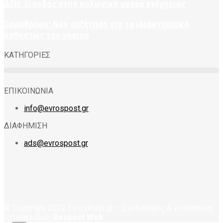
ΔΕΗ: Είσοδος στην πολωνική αγορά ενέργειας
Σαμοθράκη: Νέα συζήτηση για το ιδιοκτησιακό
καθεστώς του νησιού
ΚΑΤΗΓΟΡΙΕΣ
ΕΠΙΚΟΙΝΩΝΙΑ
info@evrospost.gr
ΔΙΑΦΗΜΙΣΗ
ads@evrospost.gr
© Copyright 2022 EvrosPost.gr – Σχεδιασμός & κατασκεύη
ιστοσελίδας:
Respect Web