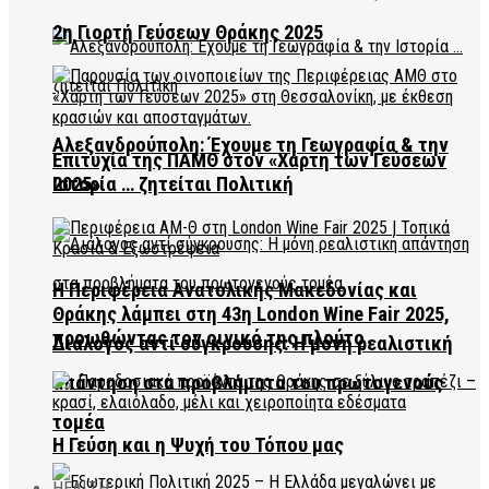
2η Γιορτή Γεύσεων Θράκης 2025
Αλεξανδρούπολη: Έχουμε τη Γεωγραφία & την
Επιτυχία της ΠΑΜΘ στον «Χάρτη των Γεύσεων
2025»
Ιστορία … ζητείται Πολιτική
Η Περιφέρεια Ανατολικής Μακεδονίας και
Θράκης λάμπει στη 43η London Wine Fair 2025,
προωθώντας τον οινικό της πλούτο
Διάλογος αντί σύγκρουσης: Η μόνη ρεαλιστική
απάντηση στα προβλήματα του πρωτογενούς
τομέα
Η Γεύση και η Ψυχή του Τόπου μας
HEALTH