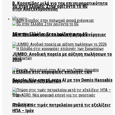
Β. Κασαπίδης μιλά για την επιχειρηματικότητα
5G στην Ελλάδα: Στον ορίζοντα το 6G
στην Αλεξανδρούπολη
COSMOS
5G στην Ελλάδα: Στον ορίζοντα το 6G
ΔΕΗ: Είσοδος στην πολωνική αγορά ενέργειας
JUMBO: Ανοδική πορεία με αύξηση πωλήσεων το
2026
Η Ελλάδα στις κορυφαίες επιλογές των
Google: Νέα εποχή στην AI με τον Demis Hassabis
Ευρωπαίων ταξιδιωτών
Πτώση στις τιμές πετρελαίου μετά τις εξελίξεις
ΗΠΑ – Ιράν