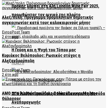
Θράκης λάμπει στη 43η London Wine Fair 2025,
προωθώντας τον οινικό της πλούτο
Αλεξ/πολη: Πρόγραμμα δρομολογίων δημοτικής
συγκοινωνίας κατά τους καλοκαιρινούς μήνες
EvrosPost Team
2 έτη ago
Η Γεύση και η Ψυχή του Τόπου μας
Κυριάκος Βελόπουλος: Ρωσικός στόχος η
Αλεξανδρούπολη
HEALTH
EvrosPost Team
2 έτη ago
ΑΜΘ στο διεθνές συνέδριο Βαλκανίων και Μαύρης
ΠΓΝ Αλεξανδρούπολης: Νέα άδεια για τη Μονάδα
Θάλασσας
Αναπαραγωγής