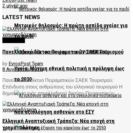
EvrosPost Team
2 μήνες ago
LATEST NEWS
Μητρικός θηλασμός: Η πρώτη ασπίδα υγείας για
το παιδί
FEATURED
Πανελλαδικό δίκτυο Πειραματικών ΣΑΕΚ Τουρισμού
by
EvrosPost Team
Υγεία: Μόνιμη εθνική πολιτική η πρόληψη έως
8 Αυγούστου, 2026
το 2030
Πανελλαδικό δίκτυο Πειραματικών ΣΑΕΚ Τουρισμού:
Επένδυση στους ανθρώπους του ελληνικού τουρισμού Η
δημιουργία ενός πανελλαδικού δικτύου Πειραματικών...
Νέα αξιολόγηση ασθενών στο ΕΣΥ
Ελληνική Αναπτυξιακή Τράπεζα: Νέα εποχή στη
χρηματοδότηση