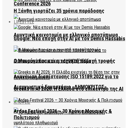
Conference 2026
Η Ξάνθη γιορτάζει 35 χρόνια παράδοσης
LIFESTYLE
Αμυντική καινοτομία με ελληνικό αποτύπωμα
Google: Νέα εποχή στην AI με τον Demis Hassabis
Ο Μαυρόγυπας και η τεχνητή παροχή τροφής
Ανανέωση διαπίστευσης ISO 15189:2022 για το
Διαγνωστικό Εργαστήριο «ΔΗΜΟΚΡΙΤΟΣ»
Greeks in AI 2026: Η Ελλάδα στο επίκεντρο της AI
ΑΠΟΨΕΙΣ
Ardas Festival 2026 – 30 Χρόνια Μουσικής &
Πολιτισμού