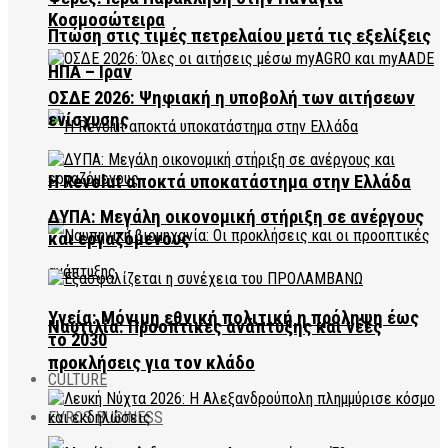
Κοσμοσώτειρα
Πτώση στις τιμές πετρελαίου μετά τις εξελίξεις
ΗΠΑ – Ιράν
ΟΣΔΕ 2026: Ψηφιακή η υποβολή των αιτήσεων
ενίσχυσης
Η Revolut αποκτά υποκατάστημα στην Ελλάδα
ΔΥΠΑ: Μεγάλη οικονομική στήριξη σε ανέργους
και εργαζόμενους
Υγεία: Μόνιμη εθνική πολιτική η πρόληψη έως
Ναυτιλία: Προοπτικές ανάπτυξης και νέες
το 2030
προκλήσεις για τον κλάδο
CULTURE
EVROS BUSINESS