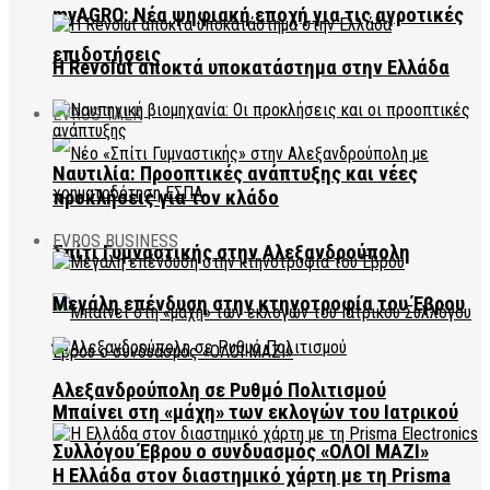
myAGRO: Νέα ψηφιακή εποχή για τις αγροτικές
επιδοτήσεις
Η Revolut αποκτά υποκατάστημα στην Ελλάδα
EVROS TALK
Ναυτιλία: Προοπτικές ανάπτυξης και νέες
προκλήσεις για τον κλάδο
EVROS BUSINESS
Σπίτι Γυμναστικής στην Αλεξανδρούπολη
Μεγάλη επένδυση στην κτηνοτροφία του Έβρου
Αλεξανδρούπολη σε Ρυθμό Πολιτισμού
Μπαίνει στη «μάχη» των εκλογών του Ιατρικού
Συλλόγου Έβρου ο συνδυασμός «ΟΛΟΙ ΜΑΖΙ»
Η Ελλάδα στον διαστημικό χάρτη με τη Prisma