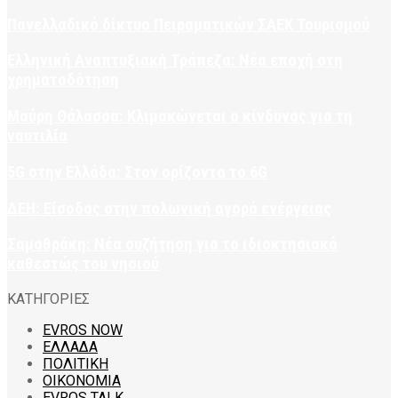
Πανελλαδικό δίκτυο Πειραματικών ΣΑΕΚ Τουρισμού
Ελληνική Αναπτυξιακή Τράπεζα: Νέα εποχή στη
χρηματοδότηση
Μαύρη Θάλασσα: Κλιμακώνεται ο κίνδυνος για τη
ναυτιλία
5G στην Ελλάδα: Στον ορίζοντα το 6G
ΔΕΗ: Είσοδος στην πολωνική αγορά ενέργειας
Σαμοθράκη: Νέα συζήτηση για το ιδιοκτησιακό
καθεστώς του νησιού
ΚΑΤΗΓΟΡΙΕΣ
EVROS NOW
ΕΛΛΑΔΑ
ΠΟΛΙΤΙΚΗ
ΟΙΚΟΝΟΜΙΑ
EVROS TALK