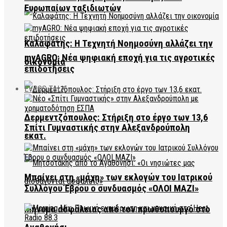
Ευρωπαίων ταξιδιωτών
Καλαφάτης: Η Τεχνητή Νοημοσύνη αλλάζει την
myAGRO: Νέα ψηφιακή εποχή για τις αγροτικές
οικονομία
επιδοτήσεις
EVROS TALK
Δερμεντζόπουλος: Στήριξη στο έργο των 13,6
Σπίτι Γυμναστικής στην Αλεξανδρούπολη
εκατ.
Μπαίνει στη «μάχη» των εκλογών του Ιατρικού
Συλλόγου Έβρου ο συνδυασμός «ΟΛΟΙ ΜΑΖΙ»
Μήνυμα ασφάλειας από τον πρωθυπουργό στο