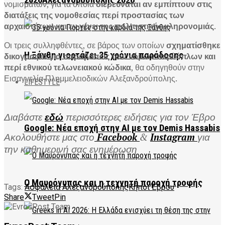
2026Αλεξανδρούπολης 2026
νομισμάτων, για τα οποία
διερευνάται αν εμπίπτουν στις
διατάξεις της νομοθεσίας περί προστασίας των
αρχαιοτήτων και εν γένει της πολιτιστικής κληρονομιάς
.
Οι τρεις συλληφθέντες, σε βάρος των οποίων
σχηματίσθηκε
Η Ξάνθη γιορτάζει 35 χρόνια παράδοσης
δικογραφία για παραβάσεις των νόμων περί όπλων και
περί εθνικού τελωνειακού κώδικα
, θα οδηγηθούν στην
Εισαγγελία Πλημμελειοδικών Αλεξανδρούπολης.
LIFESTYLE
Διαβάστε
εδώ
περισσότερες ειδήσεις για τον Έβρο
Google: Νέα εποχή στην AI με τον Demis Hassabis
Ακολουθήστε μας στο
Facebook
&
Instagram
για
την καθημερινή σας ενημέρωση
Ο Μαυρόγυπας και η τεχνητή παροχή τροφής
Tags:
Ασφάλεια Αλεξανδρούπολης
Κήποι Έβρου
Share
Tweet
Pin