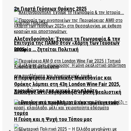
2η Γιορτή Γεύσεων Θράκης 2025
Αλεξανδρούπολη: Έχουμε τη Γεωγραφία & την
Επιτυχία της ΠΑΜΘ στον «Χάρτη των Γεύσεων
2025»
Ιστορία … ζητείται Πολιτική
Η Περιφέρεια Ανατολικής Μακεδονίας και
Θράκης λάμπει στη 43η London Wine Fair 2025,
προωθώντας τον οινικό της πλούτο
Διάλογος αντί σύγκρουσης: Η μόνη ρεαλιστική
απάντηση στα προβλήματα του πρωτογενούς
τομέα
Η Γεύση και η Ψυχή του Τόπου μας
HEALTH