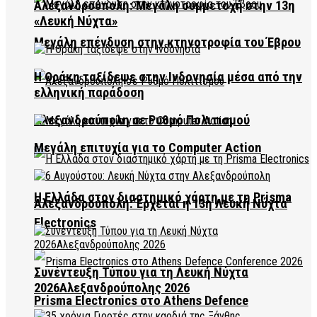
Αλεξανδρούπολη: Μεγάλη συμμετοχή στην 13η
«Λευκή Νύχτα»
Μεγάλη επένδυση στην κτηνοτροφία του Έβρου
Η Θράκη ταξίδεψε στην Ινδονησία μέσα από την
ελληνική παράδοση
Αλεξανδρούπολη σε Ρυθμό Πολιτισμού
Μεγάλη επιτυχία για το Computer Action
Η Ελλάδα στον διαστημικό χάρτη με τη Prisma
Αλεξανδρούπολη: Έρχεται η 13η Λευκή Νύχτα
Electronics
Συνέντευξη Τύπου για τη Λευκή Νύχτα
2026Αλεξανδρούπολης 2026
Prisma Electronics στο Athens Defence