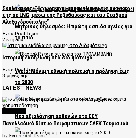
Σκυλακάκης: “Η χώρα έχει υπερκαλύψει τις ανάγκες
της σε LNG, μέσω της Ρεβυθούσας και του Σταθμού
Αλεξανδρούπολης”
Μητρικός θηλασμός: Η πρώτη ασπίδα υγείας για
EvrosPost Team
το παιδί
2 έτη ago
Ιστορική εκδήλωση στο Διδυμότειχο
EvrosPost Team
Υγεία: Μόνιμη εθνική πολιτική η πρόληψη έως
3 μήνες ago
το 2030
LATEST NEWS
FEATURED
Νέα αξιολόγηση ασθενών στο ΕΣΥ
Πανελλαδικό δίκτυο Πειραματικών ΣΑΕΚ Τουρισμού
by
EvrosPost Team