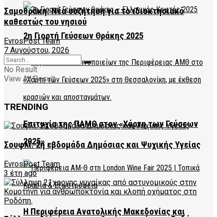
Σαμοθράκη: Νέα συζήτηση για το ιδιοκτησιακό
καθεστώς του νησιού
2η Γιορτή Γεύσεων Θράκης 2025
EvrosPost Team
7 Αυγούστου, 2026
No Result
View All Result
TRENDING
Επιτυχία της ΠΑΜΘ στον «Χάρτη των Γεύσεων
2025»
Σουφλί: 2η εβδομάδα Δημόσιας και Ψυχικής Υγείας
EvrosPost Team
3 έτη ago
Η Περιφέρεια Ανατολικής Μακεδονίας και