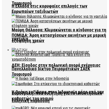
Τουρισμού
Η Ελλάδα στις κορυφαίες επιλογές των
Ευρωπαίων ταξιδιωτών
Μαύρη Θάλασσα: Κλιμακώνεται ο κίνδυνος για τη
ΠΟΜΙΔΑ: Άρση κατασχέσεων ακινήτων με μερική
ναυτιλία
εξόφληση χρεών
ΠΟΛΙΤΙΚΗ
ΔΕΗ: Είσοδος στην πολωνική αγορά ενέργειας
Πανελλαδικό δίκτυο Πειραματικών ΣΑΕΚ
Τουρισμού
Η Θράκη ταξίδεψε στην Ινδονησία μέσα από την
Σαμοθράκη: Νέα συζήτηση για το ιδιοκτησιακό
καθεστώς του νησιού
ελληνική παράδοση