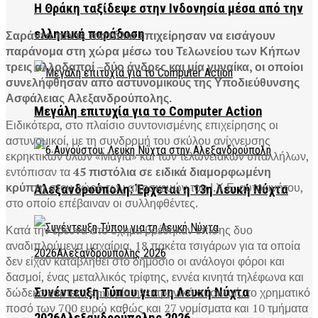
Η Θράκη ταξίδεψε στην Ινδονησία μέσα από την
ελληνική παράδοση
Σαράντα πέντε πιστόλια επιχείρησαν να εισάγουν
παράνομα στη χώρα μέσω του Τελωνείου των Κήπων
τρεις αλλοδαποί –δύο άνδρες και μία γυναίκα, οι οποίοι
συνελήφθησαν από αστυνομικούς της Υποδιεύθυνσης
Ασφάλειας Αλεξανδρούπολης.
Μεγάλη επιτυχία για το Computer Action
Ειδικότερα, στο πλαίσιο συντονισμένης επιχείρησης οι
αστυνομικοί, με τη συνδρομή του σκύλου ανίχνευσης
εκρηκτικών υλών «Μάγια» και των τελωνειακών υπαλλήλων,
εντόπισαν τα
45 πιστόλια σε ειδικά διαμορφωμένη
κρύπτη
στον χώρο των αποσκευών του Ι.Χ.Ε. αυτοκινήτου,
Αλεξανδρούπολη: Έρχεται η 13η Λευκή Νύχτα
στο οποίο επέβαιναν οι συλληφθέντες.
Κατά την έρευνα στο όχημα βρέθηκαν επίσης δυο
αναδιπλούμενα μαχαίρια, 18 πακέτα τσιγάρων για τα οποία
δεν είχαν καταβληθεί στο δημόσιο οι ανάλογοι φόροι και
δασμοί, ένας μεταλλικός τρίφτης, εννέα κινητά τηλέφωνα και
δώδεκα κάρτες (sim), μία ηλεκτρονική συσκευή, το χρηματικό
Συνέντευξη Τύπου για τη Λευκή Νύχτα
ποσό των 700 ευρώ καθώς και 27 νομίσματα και 10 τμήματα