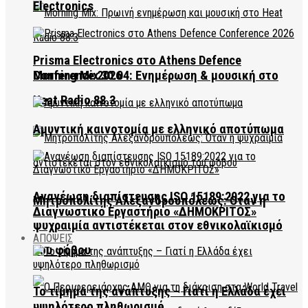
Electronics
Prisma Electronics στο Athens Defence
Conference 2026
Morning Mix 30.04: Ενημέρωση & μουσική στο
Heat Radio 88.3
Αμυντική καινοτομία με ελληνικό αποτύπωμα
Ανανέωση διαπίστευσης ISO 15189:2022 για το
Μητροπολίτης Αλεξανδρουπόλεως: Όταν η
Διαγνωστικό Εργαστήριο «ΔΗΜΟΚΡΙΤΟΣ»
ψυχραιμία αντιστέκεται στον εθνικολαϊκισμό
ΑΠΟΨΕΙΣ
του φόβου
Το τίμημα της ανάπτυξης – Γιατί η Ελλάδα έχει
υψηλότερο πληθωρισμό