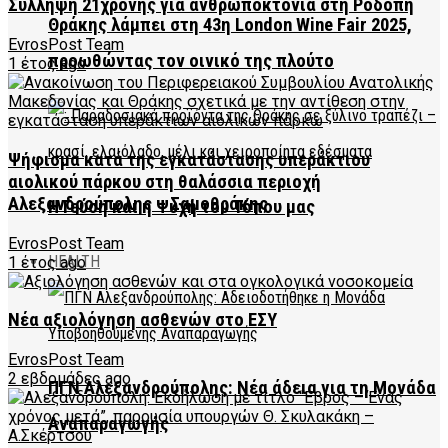
Σύλληψη 21χρονης για ανθρωποκτονία στη Ροδόπη
Θράκης λάμπει στη 43η London Wine Fair 2025,
EvrosPost Team
προωθώντας τον οινικό της πλούτο
1 έτος ago
Ψήφισμα κατά της εγκατάστασης υπεράκτιου
αιολικού πάρκου στη θαλάσσια περιοχή
Αλεξανδρούπολης – Σαμοθράκης
Η Γεύση και η Ψυχή του Τόπου μας
EvrosPost Team
HEALTH
1 έτος ago
Νέα αξιολόγηση ασθενών στο ΕΣΥ
EvrosPost Team
2 εβδομάδες ago
ΠΓΝ Αλεξανδρούπολης: Νέα άδεια για τη Μονάδα
Αναπαραγωγής