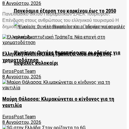
8 Αυγούστου, 2026
Παγκόσμια έξαρση του καρκίνου έως το 2050
Πανελλαδικό δίκτυο Πειραματικών ΣΑΕΚ Τουρισμού:
Επένδυση στους ανθρώπους του ελληνικού τουρισμού Η
δημιουργία ενός πανελλαδικού δικτύου Πειραματικών...
Ψωρίαση: Οι νέες θεραπείες και οι οδηγίες για
Ελληνική Αναπτυξιακή Τράπεζα: Νέα εποχή στη
χρηματοδότηση
ασφαλές καλοκαίρι
EvrosPost Team
8 Αυγούστου, 2026
Μαύρη Θάλασσα: Κλιμακώνεται ο κίνδυνος για τη
ναυτιλία
EvrosPost Team
8 Αυγούστου, 2026