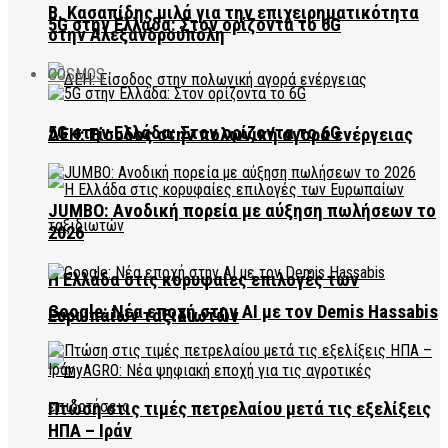
Β. Κασαπίδης μιλά για την επιχειρηματικότητα
5G στην Ελλάδα: Στον ορίζοντα το 6G
στην Αλεξανδρούπολη
COSMOS
5G στην Ελλάδα: Στον ορίζοντα το 6G
ΔΕΗ: Είσοδος στην πολωνική αγορά ενέργειας
JUMBO: Ανοδική πορεία με αύξηση πωλήσεων το
2026
Η Ελλάδα στις κορυφαίες επιλογές των
Google: Νέα εποχή στην AI με τον Demis Hassabis
Ευρωπαίων ταξιδιωτών
Πτώση στις τιμές πετρελαίου μετά τις εξελίξεις
ΗΠΑ – Ιράν