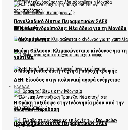
Πανελλαδικό δίκτυο Πειραματικών ΣΑΕΚ
Τουρισμού
ΠΓΝ Αλεξανδρούπολης: Νέα άδεια για τη Μονάδα
Αναπαραγωγής
Μαύρη Θάλασσα: Κλιμακώνεται ο κίνδυνος για τη
ναυτιλία
Ο Μαυρόγυπας και η τεχνητή παροχή τροφής
ΔΕΗ: Είσοδος στην πολωνική αγορά ενέργειας
ΕΛΛΑΔΑ
Η Θράκη ταξίδεψε στην Ινδονησία μέσα από την
ελληνική παράδοση
Πανελλαδικό δίκτυο Πειραματικών ΣΑΕΚ