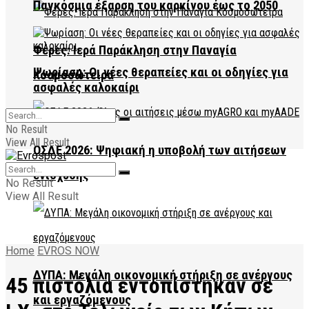
Παγκόσμια έξαρση του καρκίνου έως το 2050
Φέρες: Ιερά Παράκληση στην Παναγία
Ψωρίαση: Οι νέες θεραπείες και οι οδηγίες για
Κοσμοσώτειρα
ασφαλές καλοκαίρι
No Result
View All Result
ΟΣΔΕ 2026: Ψηφιακή η υποβολή των αιτήσεων
ενίσχυσης
No Result
View All Result
Home
EVROS NOW
ΔΥΠΑ: Μεγάλη οικονομική στήριξη σε ανέργους
45 πιστόλια εντοπίστηκαν σε
και εργαζόμενους