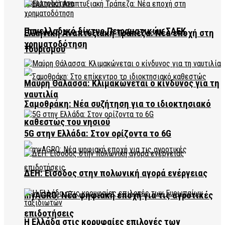
Πανελλαδικό δίκτυο Πειραματικών ΣΑΕΚ
Ελληνική Αναπτυξιακή Τράπεζα: Νέα εποχή στη
χρηματοδότηση
Τουρισμού
Μαύρη Θάλασσα: Κλιμακώνεται ο κίνδυνος για τη
ναυτιλία
Σαμοθράκη: Νέα συζήτηση για το ιδιοκτησιακό
καθεστώς του νησιού
5G στην Ελλάδα: Στον ορίζοντα το 6G
ΔΕΗ: Είσοδος στην πολωνική αγορά ενέργειας
myAGRO: Νέα ψηφιακή εποχή για τις αγροτικές
επιδοτήσεις
Η Ελλάδα στις κορυφαίες επιλογές των