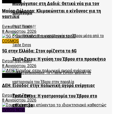
FEATURED
Μαυρόγυπας στη Δαδιά: Θετικά νέα για τον
Μαύρη Θάλασσα: Κλιμακώνεται ο κίνδυνος για τη
πληθυσμό
ναυτιλία
EvrosPost Team
GASTRONOMY
8 Αυγούστου, 2026
COSMOS
5G στην Ελλάδα: Στον ορίζοντα το 6G
Taste Evros: Η γεύση του Έβρου στο προσκήνιο
EvrosPost Team
8 Αυγούστου, 2026
FEATURED
ΔΕΗ: Είσοδος στην πολωνική αγορά ενέργειας
EvrosPost Team
Taste Evros: Η γαστρονομία του Έβρου στο
8 Αυγούστου, 2026
επίκεντρο
EVROS NOW