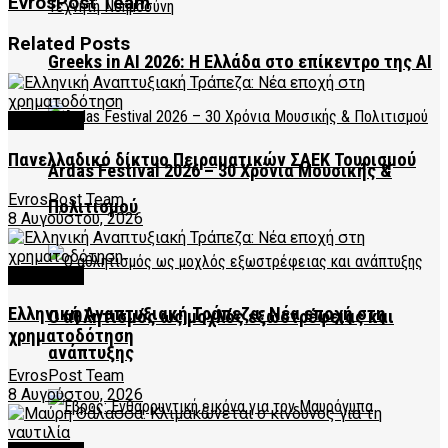
EvrosPost Team
Related
Posts
Greeks in AI 2026: Η Ελλάδα στο επίκεντρο της AI
FEATURED
Πανελλαδικό δίκτυο Πειραματικών ΣΑΕΚ Τουρισμού
Ardas Festival 2026 – 30 Χρόνια Μουσικής &
EvrosPost Team
Πολιτισμού
8 Αυγούστου, 2026
FEATURED
Ελληνική Αναπτυξιακή Τράπεζα: Νέα εποχή στη
Ο αθλητισμός ως μοχλός εξωστρέφειας και
χρηματοδότηση
ανάπτυξης
EvrosPost Team
8 Αυγούστου, 2026