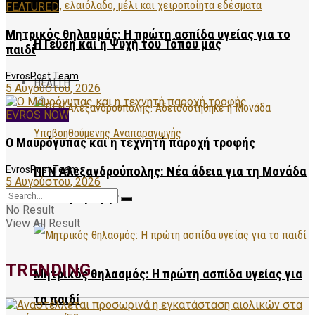
FEATURED
Μητρικός θηλασμός: Η πρώτη ασπίδα υγείας για το
Η Γεύση και η Ψυχή του Τόπου μας
παιδί
EvrosPost Team
HEALTH
5 Αυγούστου, 2026
EVROS NOW
Ο Μαυρόγυπας και η τεχνητή παροχή τροφής
EvrosPost Team
ΠΓΝ Αλεξανδρούπολης: Νέα άδεια για τη Μονάδα
5 Αυγούστου, 2026
Αναπαραγωγής
No Result
View All Result
TRENDING
Μητρικός θηλασμός: Η πρώτη ασπίδα υγείας για
το παιδί