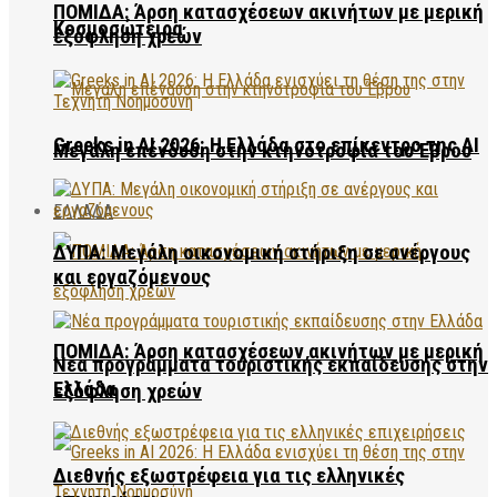
ΠΟΜΙΔΑ: Άρση κατασχέσεων ακινήτων με μερική
Κοσμοσώτειρα
εξόφληση χρεών
Greeks in AI 2026: Η Ελλάδα στο επίκεντρο της AI
Μεγάλη επένδυση στην κτηνοτροφία του Έβρου
ΕΛΛΑΔΑ
ΔΥΠΑ: Μεγάλη οικονομική στήριξη σε ανέργους
και εργαζόμενους
ΠΟΜΙΔΑ: Άρση κατασχέσεων ακινήτων με μερική
Νέα προγράμματα τουριστικής εκπαίδευσης στην
Ελλάδα
εξόφληση χρεών
Διεθνής εξωστρέφεια για τις ελληνικές