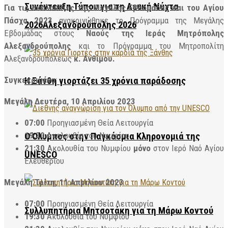
Συνέντευξη Τύπου για τη Λευκή Νύχτα
Για τις ακολουθίες της Μεγάλης Εβδομάδας και του Αγίου
Πάσχα 2023
ανακοινώθηκε το Πρόγραμμα της Μεγάλης
2026Αλεξανδρούπολης 2026
Εβδομάδας στους
Ναούς της Ιεράς Μητρόπολης
Αλεξανδρούπολης
και το Πρόγραμμα του Μητροπολίτη
Αλεξανδρουπόλεως
κ. Ανθίμου.
Συγκεκριμένα
:
Η Ξάνθη γιορτάζει 35 χρόνια παράδοσης
Μεγάλη Δευτέρα, 10 Απριλίου 2023
07:00
Προηγιασμένη Θεία Λειτουργία
19:30
Ακολουθία του Νυμφίου
Ο Όλυμπος στην Παγκόσμια Κληρονομιά της
21:30
Ακολουθία του Νυμφίου
μόνο
στον Ιερό Ναό Αγίου
UNESCO
Ελευθερίου
Μεγάλη Τρίτη, 11 Απριλίου 2023
07:00
Προηγιασμένη Θεία Λειτουργία
Συλλυπητήρια Μητσοτάκη για τη Μάρω Κοντού
19:30
Ακολουθία του Νυμφίου