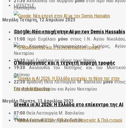
21:30
Ακολουθία του Νυμφίου
μόνο
στον Ιερό Ναό Αγίου
LIFESTYLE
Ελευθερίου
Μεγάλη Τετάρτη, 12 Απριλίου 2023
Google: Νέα εποχή στην AI με τον Demis Hassabis
07:00
Προηγιασμένη Θεία Λειτουργία
11:00
Ιερό Ευχέλαιο
μόνο
στους Ι.Ν. Αγίου Νικολάου,
Αγίας Κυριακής, Μεταμορφώσεως Σωτήρος, Αγίου
Νεκταρίου
16:30
Ιερό Ευχέλαιο σε όλους τους Ναούς
Ο Μαυρόγυπας και η τεχνητή παροχή τροφής
19:30
Ακολουθία του Νιπτήρος και του Μυστικού
Δείπνου
22:30
Βραδυνή Θεία Λειτουργία Μ. Βασλείου
μόνο
στους
Ι.Ν. Αγίου Ελευθερίου και Αγίου Νεκταρίου
Μεγάλη Πέμπτη, 13 Απριλίου 2023
Greeks in AI 2026: Η Ελλάδα στο επίκεντρο της AI
07:00
Θεία Λειτουργία Μ. Βασιλείου
19:00
Ακολουθία των Αγίων Παθών