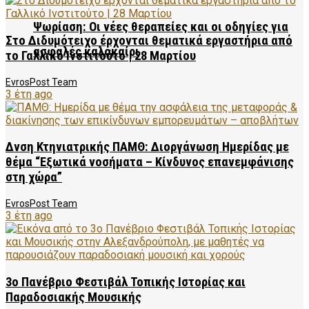
Ψωρίαση: Οι νέες θεραπείες και οι οδηγίες για
Στο Διδυμότειχο έρχονται θεματικά εργαστήρια από
ασφαλές καλοκαίρι
το Γαλλικό Ινστιτούτο | 28 Μαρτίου
EvrosPost Team
3 έτη ago
Δνση Κτηνιατρικής ΠΑΜΘ: Διοργάνωση Ημερίδας με
θέμα “Εξωτικά νοσήματα – Κίνδυνος επανεμφάνισης
στη χώρα”
EvrosPost Team
3 έτη ago
3ο Πανέβριο Φεστιβάλ Τοπικής Ιστορίας και
Παραδοσιακής Μουσικής