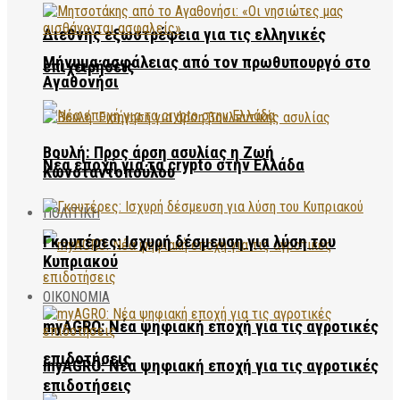
Διεθνής εξωστρέφεια για τις ελληνικές
Μήνυμα ασφάλειας από τον πρωθυπουργό στο
επιχειρήσεις
Αγαθονήσι
Βουλή: Προς άρση ασυλίας η Ζωή
Νέα εποχή για τα crypto στην Ελλάδα
Κωνσταντοπούλου
ΠΟΛΙΤΙΚΗ
Γκουτέρες: Ισχυρή δέσμευση για λύση του
Κυπριακού
ΟΙΚΟΝΟΜΙΑ
myAGRO: Νέα ψηφιακή εποχή για τις αγροτικές
επιδοτήσεις
myAGRO: Νέα ψηφιακή εποχή για τις αγροτικές
επιδοτήσεις