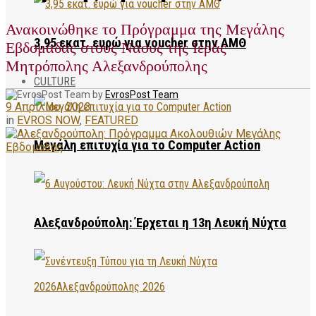
Ανακοινώθηκε το Πρόγραμμα της Μεγάλης
3,95 εκατ. ευρώ για voucher στην ΑΜΘ
Εβδομάδας στους Ναούς της Ιεράς
Μητρόπολης Αλεξανδρούπολης
CULTURE
by
EvrosPost Team
9 Απριλίου, 2023
in
EVROS NOW
,
FEATURED
Μεγάλη επιτυχία για το Computer Action
Αλεξανδρούπολη: Έρχεται η 13η Λευκή Νύχτα