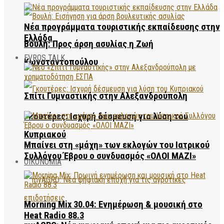
Νέα προγράμματα τουριστικής εκπαίδευσης στην
Ελλάδα
Βουλή: Προς άρση ασυλίας η Ζωή
EVROS TALK
Κωνσταντοπούλου
Σπίτι Γυμναστικής στην Αλεξανδρούπολη
Γκουτέρες: Ισχυρή δέσμευση για λύση του
Κυπριακού
Μπαίνει στη «μάχη» των εκλογών του Ιατρικού
Συλλόγου Έβρου ο συνδυασμός «ΟΛΟΙ ΜΑΖΙ»
ΟΙΚΟΝΟΜΙΑ
Morning Mix 30.04: Ενημέρωση & μουσική στο
Heat Radio 88.3