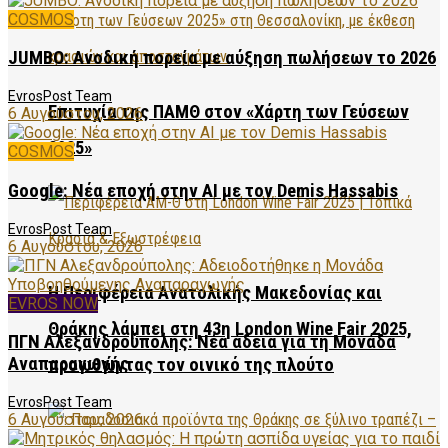
COSMOS
JUMBO: Ανοδική πορεία με αύξηση πωλήσεων το 2026
EvrosPost Team
Επιτυχία της ΠΑΜΘ στον «Χάρτη των Γεύσεων
6 Αυγούστου, 2026
2025»
COSMOS
Google: Νέα εποχή στην AI με τον Demis Hassabis
EvrosPost Team
6 Αυγούστου, 2026
Η Περιφέρεια Ανατολικής Μακεδονίας και
EVROS NOW
Θράκης λάμπει στη 43η London Wine Fair 2025,
ΠΓΝ Αλεξανδρούπολης: Νέα άδεια για τη Μονάδα
Αναπαραγωγής
προωθώντας τον οινικό της πλούτο
EvrosPost Team
6 Αυγούστου, 2026