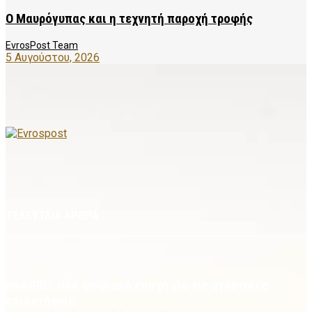
Ο Μαυρόγυπας και η τεχνητή παροχή τροφής
EvrosPost Team
5 Αυγούστου, 2026
ΤΕΛΕΥΤΑΙΑ ΑΡΘΡΑ
myAGRO: Νέα ψηφιακή εποχή για τις αγροτικές
επιδοτήσεις