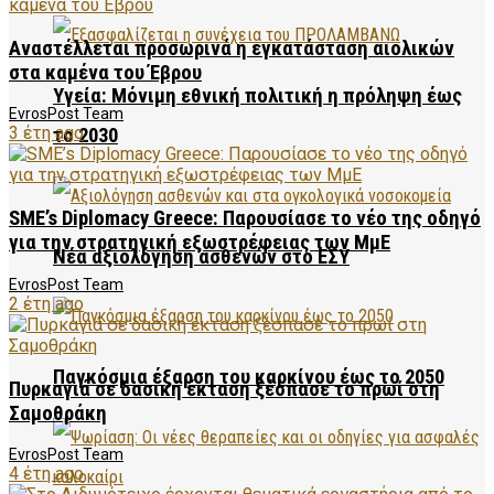
Αναστέλλεται προσωρινά η εγκατάσταση αιολικών
στα καμένα του Έβρου
Υγεία: Μόνιμη εθνική πολιτική η πρόληψη έως
EvrosPost Team
3 έτη ago
το 2030
SME’s Diplomacy Greece: Παρουσίασε το νέο της οδηγό
για την στρατηγική εξωστρέφειας των ΜμΕ
Νέα αξιολόγηση ασθενών στο ΕΣΥ
EvrosPost Team
2 έτη ago
Παγκόσμια έξαρση του καρκίνου έως το 2050
Πυρκαγιά σε δασική έκταση ξέσπασε το πρωί στη
Σαμοθράκη
EvrosPost Team
4 έτη ago