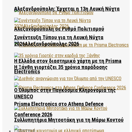
Αλεξανδρούπολη: Έρχεται η 13η Λευκή Νύχτα
Αλεξανδρούπολη σε Ρυθμό Πολιτισμού
Συνέντευξη Τύπου για τη Λευκή Νύχτα
2026Αλεξανδρούπολης 2026
Η Ελλάδα στον διαστημικό χάρτη με τη Prisma
Η Ξάνθη γιορτάζει 35 χρόνια παράδοσης
Electronics
Ο Όλυμπος στην Παγκόσμια Κληρονομιά της
UNESCO
Prisma Electronics στο Athens Defence
Conference 2026
Συλλυπητήρια Μητσοτάκη για τη Μάρω Κοντού
LIFESTYLE