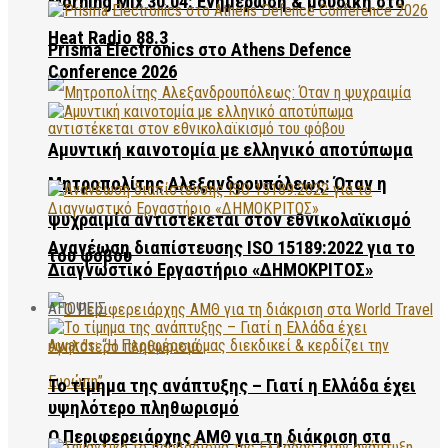
Morning Mix 30.04: Ενημέρωση & μουσική στο
Heat Radio 88.3
Prisma Electronics στο Athens Defence
Conference 2026
Αμυντική καινοτομία με ελληνικό αποτύπωμα
Μητροπολίτης Αλεξανδρουπόλεως: Όταν η
ψυχραιμία αντιστέκεται στον εθνικολαϊκισμό
Ανανέωση διαπίστευσης ISO 15189:2022 για το
του φόβου
Διαγνωστικό Εργαστήριο «ΔΗΜΟΚΡΙΤΟΣ»
ΑΠΟΨΕΙΣ
Το τίμημα της ανάπτυξης – Γιατί η Ελλάδα έχει
υψηλότερο πληθωρισμό
Ο Περιφερειάρχης ΑΜΘ για τη διάκριση στα