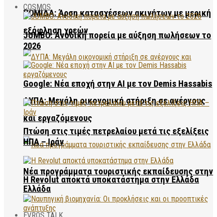
COSMOS
ΠΟΜΙΔΑ: Άρση κατασχέσεων ακινήτων με μερική
εξόφληση χρεών
JUMBO: Ανοδική πορεία με αύξηση πωλήσεων το
2026
Google: Νέα εποχή στην AI με τον Demis Hassabis
ΔΥΠΑ: Μεγάλη οικονομική στήριξη σε ανέργους
και εργαζόμενους
Πτώση στις τιμές πετρελαίου μετά τις εξελίξεις
ΗΠΑ – Ιράν
Νέα προγράμματα τουριστικής εκπαίδευσης στην
Η Revolut αποκτά υποκατάστημα στην Ελλάδα
Ελλάδα
EVROS TALK