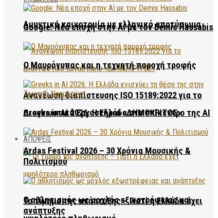
Αμυντική καινοτομία με ελληνικό αποτύπωμα
Google: Νέα εποχή στην AI με τον Demis Hassabis
Ο Μαυρόγυπας και η τεχνητή παροχή τροφής
Ανανέωση διαπίστευσης ISO 15189:2022 για το
Διαγνωστικό Εργαστήριο «ΔΗΜΟΚΡΙΤΟΣ»
Greeks in AI 2026: Η Ελλάδα στο επίκεντρο της AI
ΑΠΟΨΕΙΣ
Ardas Festival 2026 – 30 Χρόνια Μουσικής &
Πολιτισμού
Ο αθλητισμός ως μοχλός εξωστρέφειας και
Το τίμημα της ανάπτυξης – Γιατί η Ελλάδα έχει
ανάπτυξης