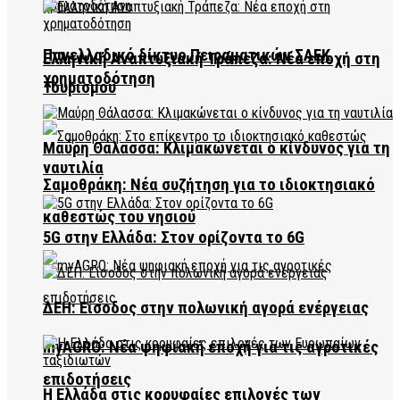
Πανελλαδικό δίκτυο Πειραματικών ΣΑΕΚ
Ελληνική Αναπτυξιακή Τράπεζα: Νέα εποχή στη
χρηματοδότηση
Τουρισμού
Μαύρη Θάλασσα: Κλιμακώνεται ο κίνδυνος για τη
ναυτιλία
Σαμοθράκη: Νέα συζήτηση για το ιδιοκτησιακό
καθεστώς του νησιού
5G στην Ελλάδα: Στον ορίζοντα το 6G
ΔΕΗ: Είσοδος στην πολωνική αγορά ενέργειας
myAGRO: Νέα ψηφιακή εποχή για τις αγροτικές
επιδοτήσεις
Η Ελλάδα στις κορυφαίες επιλογές των