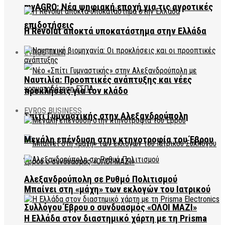
myAGRO: Νέα ψηφιακή εποχή για τις αγροτικές
επιδοτήσεις
Η Revolut αποκτά υποκατάστημα στην Ελλάδα
EVROS TALK
Ναυτιλία: Προοπτικές ανάπτυξης και νέες
προκλήσεις για τον κλάδο
EVROS BUSINESS
Σπίτι Γυμναστικής στην Αλεξανδρούπολη
Μεγάλη επένδυση στην κτηνοτροφία του Έβρου
Αλεξανδρούπολη σε Ρυθμό Πολιτισμού
Μπαίνει στη «μάχη» των εκλογών του Ιατρικού
Συλλόγου Έβρου ο συνδυασμός «ΟΛΟΙ ΜΑΖΙ»
Η Ελλάδα στον διαστημικό χάρτη με τη Prisma