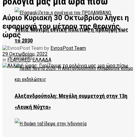
ρολόγια μας μια ώρα πίσω
Αύριο Κυριακή 30 Οκτωβρίου λήγει η
εφαρμογή του μέτρου της θερινής
Υγεία: Μόνιμη εθνική πολιτική η πρόληψη έως
ώρας
το 2030
by
EvrosPost Team
29 Οκτωβρίου, 2022
CULTURE
in
FEATURED
,
ΕΛΛΑΔΑ
Αλεξανδρούπολη: Μεγάλη συμμετοχή στην 13η
«Λευκή Νύχτα»