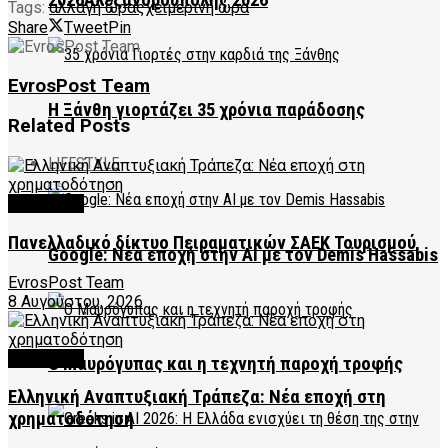
2026Αλεξανδρούπολης 2026
Tags:
αλλαγή ώρας
χειμερινή ώρα
Share
Tweet
Pin
EvrosPost Team
Η Ξάνθη γιορτάζει 35 χρόνια παράδοσης
Related
Posts
LIFESTYLE
FEATURED
Πανελλαδικό δίκτυο Πειραματικών ΣΑΕΚ Τουρισμού
Google: Νέα εποχή στην AI με τον Demis Hassabis
EvrosPost Team
8 Αυγούστου, 2026
FEATURED
Ο Μαυρόγυπας και η τεχνητή παροχή τροφής
Ελληνική Αναπτυξιακή Τράπεζα: Νέα εποχή στη
χρηματοδότηση