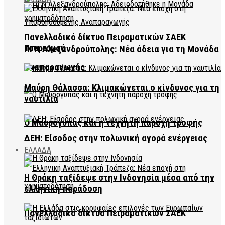
Πανελλαδικό δίκτυο Πειραματικών ΣΑΕΚ
Τουρισμού
ΠΓΝ Αλεξανδρούπολης: Νέα άδεια για τη Μονάδα
Αναπαραγωγής
Μαύρη Θάλασσα: Κλιμακώνεται ο κίνδυνος για τη
ναυτιλία
Ο Μαυρόγυπας και η τεχνητή παροχή τροφής
ΔΕΗ: Είσοδος στην πολωνική αγορά ενέργειας
ΕΛΛΑΔΑ
Η Θράκη ταξίδεψε στην Ινδονησία μέσα από την
ελληνική παράδοση
Πανελλαδικό δίκτυο Πειραματικών ΣΑΕΚ