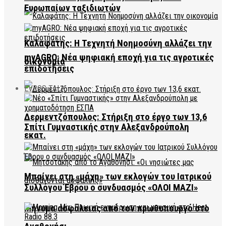
Ευρωπαίων ταξιδιωτών
Καλαφάτης: Η Τεχνητή Νοημοσύνη αλλάζει την
myAGRO: Νέα ψηφιακή εποχή για τις αγροτικές
οικονομία
επιδοτήσεις
EVROS TALK
Δερμεντζόπουλος: Στήριξη στο έργο των 13,6
Σπίτι Γυμναστικής στην Αλεξανδρούπολη
εκατ.
Μπαίνει στη «μάχη» των εκλογών του Ιατρικού
Συλλόγου Έβρου ο συνδυασμός «ΟΛΟΙ ΜΑΖΙ»
Μήνυμα ασφάλειας από τον πρωθυπουργό στο