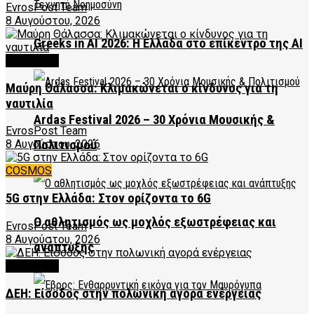
EvrosPost Team
8 Αυγούστου, 2026
Greeks in AI 2026: Η Ελλάδα στο επίκεντρο της AI
FEATURED
Μαύρη Θάλασσα: Κλιμακώνεται ο κίνδυνος για τη
ναυτιλία
Ardas Festival 2026 – 30 Χρόνια Μουσικής &
EvrosPost Team
Πολιτισμού
8 Αυγούστου, 2026
COSMOS
5G στην Ελλάδα: Στον ορίζοντα το 6G
Ο αθλητισμός ως μοχλός εξωστρέφειας και
EvrosPost Team
8 Αυγούστου, 2026
ανάπτυξης
FEATURED
ΔΕΗ: Είσοδος στην πολωνική αγορά ενέργειας