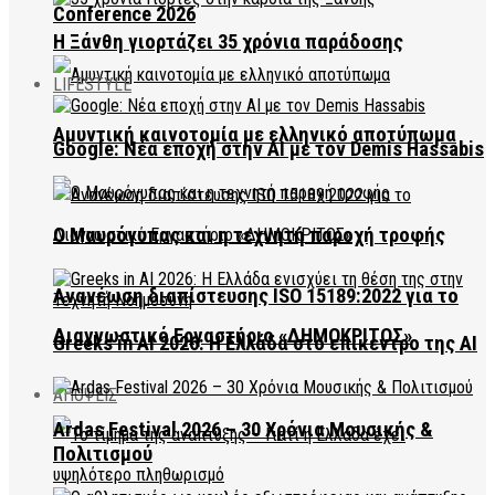
Conference 2026
Η Ξάνθη γιορτάζει 35 χρόνια παράδοσης
LIFESTYLE
Αμυντική καινοτομία με ελληνικό αποτύπωμα
Google: Νέα εποχή στην AI με τον Demis Hassabis
Ο Μαυρόγυπας και η τεχνητή παροχή τροφής
Ανανέωση διαπίστευσης ISO 15189:2022 για το
Διαγνωστικό Εργαστήριο «ΔΗΜΟΚΡΙΤΟΣ»
Greeks in AI 2026: Η Ελλάδα στο επίκεντρο της AI
ΑΠΟΨΕΙΣ
Ardas Festival 2026 – 30 Χρόνια Μουσικής &
Πολιτισμού