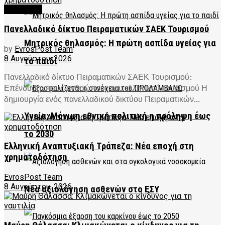
FEATURED
Πανελλαδικό δίκτυο Πειραματικών ΣΑΕΚ Τουρισμού
Μητρικός θηλασμός: Η πρώτη ασπίδα υγείας για
by
EvrosPost Team
8 Αυγούστου, 2026
το παιδί
Πανελλαδικό δίκτυο Πειραματικών ΣΑΕΚ Τουρισμού:
Επένδυση στους ανθρώπους του ελληνικού τουρισμού Η
δημιουργία ενός πανελλαδικού δικτύου Πειραματικών...
Υγεία: Μόνιμη εθνική πολιτική η πρόληψη έως
το 2030
Ελληνική Αναπτυξιακή Τράπεζα: Νέα εποχή στη
χρηματοδότηση
EvrosPost Team
8 Αυγούστου, 2026
Νέα αξιολόγηση ασθενών στο ΕΣΥ