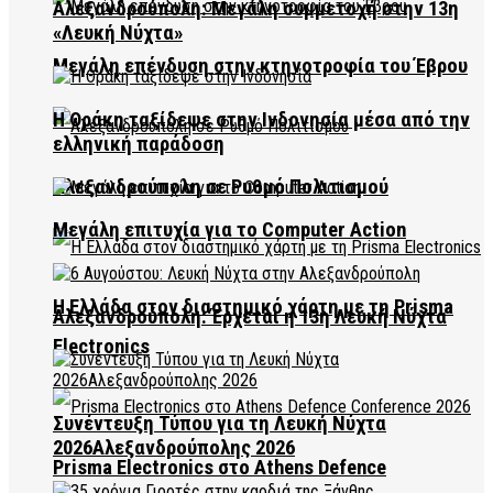
Αλεξανδρούπολη: Μεγάλη συμμετοχή στην 13η
«Λευκή Νύχτα»
Μεγάλη επένδυση στην κτηνοτροφία του Έβρου
Η Θράκη ταξίδεψε στην Ινδονησία μέσα από την
ελληνική παράδοση
Αλεξανδρούπολη σε Ρυθμό Πολιτισμού
Μεγάλη επιτυχία για το Computer Action
Η Ελλάδα στον διαστημικό χάρτη με τη Prisma
Αλεξανδρούπολη: Έρχεται η 13η Λευκή Νύχτα
Electronics
Συνέντευξη Τύπου για τη Λευκή Νύχτα
2026Αλεξανδρούπολης 2026
Prisma Electronics στο Athens Defence