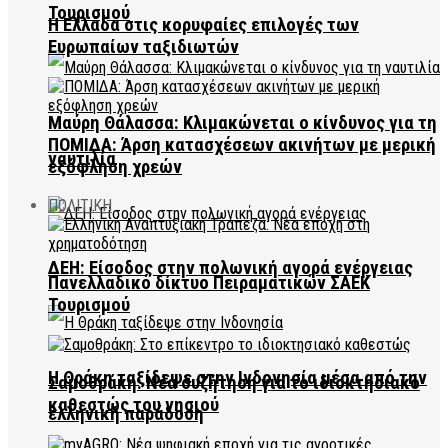
Τουρισμού
Η Ελλάδα στις κορυφαίες επιλογές των
Ευρωπαίων ταξιδιωτών
Μαύρη Θάλασσα: Κλιμακώνεται ο κίνδυνος για τη
ΠΟΜΙΔΑ: Άρση κατασχέσεων ακινήτων με μερική
ναυτιλία
εξόφληση χρεών
ΠΟΛΙΤΙΚΗ
ΔΕΗ: Είσοδος στην πολωνική αγορά ενέργειας
Πανελλαδικό δίκτυο Πειραματικών ΣΑΕΚ
Τουρισμού
Η Θράκη ταξίδεψε στην Ινδονησία μέσα από την
Σαμοθράκη: Νέα συζήτηση για το ιδιοκτησιακό
καθεστώς του νησιού
ελληνική παράδοση