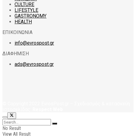
CULTURE
LIFESTYLE
GASTRONOMY
HEALTH
ΕΠΙΚΟΙΝΩΝΙΑ
info@evrospost.gr
ΔΙΑΦΗΜΙΣΗ
ads@evrospost.gr
© Copyright 2022 EvrosPost.gr – Σχεδιασμός & κατασκεύη
ιστοσελίδας:
Respect Web
No Result
View All Result