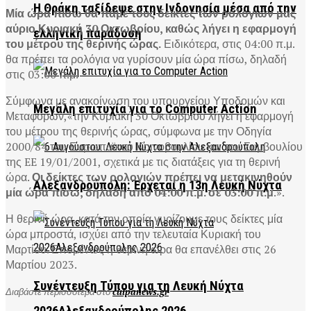
Η Θράκη ταξίδεψε στην Ινδονησία μέσα από την
Μία ώρα πίσω θα πάμε τους δείκτες των ρολογιών μας
αύριο Κυριακή 30 Οκτωβρίου, καθώς λήγει η εφαρμογή
ελληνική παράδοση
του μέτρου της θερινής ώρας.
Ειδικότερα, στις 04:00 π.μ.
θα πρέπει τα ρολόγια να γυρίσουν μία ώρα πίσω, δηλαδή
στις 03:00 π.μ.
Σύμφωνα με ανακοίνωση του υπουργείου Υποδομών και
Μεγάλη επιτυχία για το Computer Action
Μεταφορών,«την Κυριακή 30 Οκτωβρίου λήγει η εφαρμογή
του μέτρου της θερινής ώρας, σύμφωνα με την Οδηγία
2000/84 του Ευρωπαϊκού Κοινοβουλίου και του Συμβουλίου
της EE 19/01/2001, σχετικά με τις διατάξεις για τη θερινή
ώρα.
Οι δείκτες των ρολογιών πρέπει να μετακινηθούν
Αλεξανδρούπολη: Έρχεται η 13η Λευκή Νύχτα
μία ώρα πίσω, δηλαδή από 04:00 π.μ. σε 03:00 π.μ
.».
Η θερινή ώρα, κατά την οποία γυρίζουμε τους δείκτες μία
ώρα μπροστά, ισχύει από την τελευταία Κυριακή του
Μαρτίου. Επομένως η θερινή ώρα θα επανέλθει στις 26
Μαρτίου 2023.
Συνέντευξη Τύπου για τη Λευκή Νύχτα
Διαβάστε περισσότερα στο
culpanews.gr