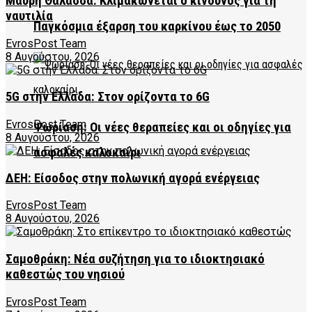
Μαύρη Θάλασσα: Κλιμακώνεται ο κίνδυνος για τη
ναυτιλία
Παγκόσμια έξαρση του καρκίνου έως το 2050
EvrosPost Team
8 Αυγούστου, 2026
5G στην Ελλάδα: Στον ορίζοντα το 6G
EvrosPost Team
Ψωρίαση: Οι νέες θεραπείες και οι οδηγίες για
8 Αυγούστου, 2026
ασφαλές καλοκαίρι
ΔΕΗ: Είσοδος στην πολωνική αγορά ενέργειας
EvrosPost Team
8 Αυγούστου, 2026
Σαμοθράκη: Νέα συζήτηση για το ιδιοκτησιακό
καθεστώς του νησιού
EvrosPost Team