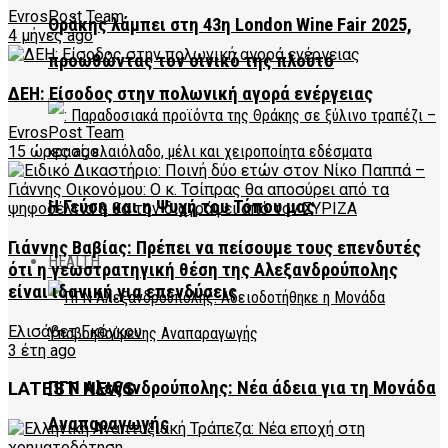
EvrosPost Team
Θράκης λάμπει στη 43η London Wine Fair 2025,
4 μήνες ago
προωθώντας τον οινικό της πλούτο
ΔΕΗ: Είσοδος στην πολωνική αγορά ενέργειας
EvrosPost Team
15 ώρες ago
Η Γεύση και η Ψυχή του Τόπου μας
Γιάννης Βαβίας: Πρέπει να πείσουμε τους επενδυτές
HEALTH
ότι η γεωστρατηγική θέση της Αλεξανδρούπολης
είναι ιδανική για επενδύσεις
Ελισάβετ Γκόγκου
3 έτη ago
ΠΓΝ Αλεξανδρούπολης: Νέα άδεια για τη Μονάδα
LATEST NEWS
Αναπαραγωγής