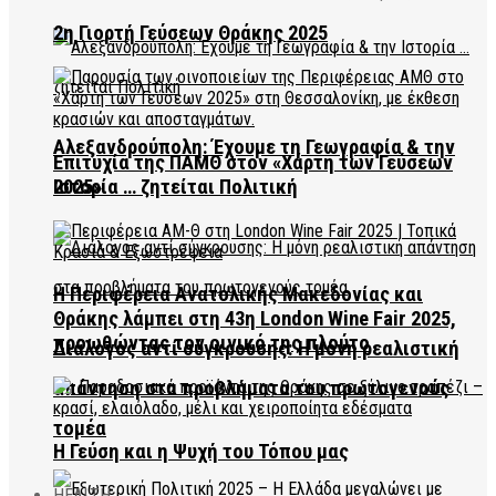
2η Γιορτή Γεύσεων Θράκης 2025
Αλεξανδρούπολη: Έχουμε τη Γεωγραφία & την
Επιτυχία της ΠΑΜΘ στον «Χάρτη των Γεύσεων
2025»
Ιστορία … ζητείται Πολιτική
Η Περιφέρεια Ανατολικής Μακεδονίας και
Θράκης λάμπει στη 43η London Wine Fair 2025,
προωθώντας τον οινικό της πλούτο
Διάλογος αντί σύγκρουσης: Η μόνη ρεαλιστική
απάντηση στα προβλήματα του πρωτογενούς
τομέα
Η Γεύση και η Ψυχή του Τόπου μας
HEALTH