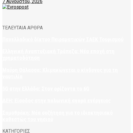
7 Αυγούστου, 2026
ΤΕΛΕΥΤΑΙΑ ΑΡΘΡΑ
Πανελλαδικό δίκτυο Πειραματικών ΣΑΕΚ Τουρισμού
Ελληνική Αναπτυξιακή Τράπεζα: Νέα εποχή στη
χρηματοδότηση
Μαύρη Θάλασσα: Κλιμακώνεται ο κίνδυνος για τη
ναυτιλία
5G στην Ελλάδα: Στον ορίζοντα το 6G
ΔΕΗ: Είσοδος στην πολωνική αγορά ενέργειας
Σαμοθράκη: Νέα συζήτηση για το ιδιοκτησιακό
καθεστώς του νησιού
ΚΑΤΗΓΟΡΙΕΣ