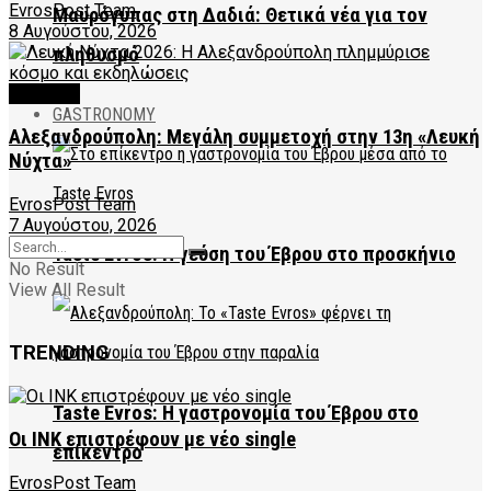
EvrosPost Team
Μαυρόγυπας στη Δαδιά: Θετικά νέα για τον
8 Αυγούστου, 2026
πληθυσμό
CULTURE
GASTRONOMY
Αλεξανδρούπολη: Μεγάλη συμμετοχή στην 13η «Λευκή
Νύχτα»
EvrosPost Team
7 Αυγούστου, 2026
Taste Evros: Η γεύση του Έβρου στο προσκήνιο
No Result
View All Result
TRENDING
Taste Evros: Η γαστρονομία του Έβρου στο
Οι INK επιστρέφουν με νέο single
επίκεντρο
EvrosPost Team