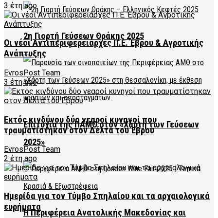
3 έτη ago
2η Γιορτή Γεύσεων Θράκης 2025
Οι νέοι Αντιπεριφερειάρχες Π.Ε. Έβρου & Αγροτικής
Ανάπτυξης
EvrosPost Team
3 έτη ago
Εκτός κινδύνου δύο νεαροί κυνηγοί που
Επιτυχία της ΠΑΜΘ στον «Χάρτη των Γεύσεων
τραυματίστηκαν στον Δέλτα του Έβρου
2025»
EvrosPost Team
2 έτη ago
Ημερίδα για τον Τύμβο Σπηλαίου και τα αρχαιολογικά
ευρήματα
Η Περιφέρεια Ανατολικής Μακεδονίας και