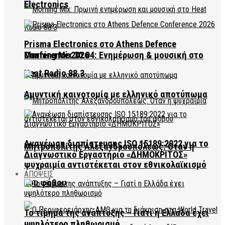
Electronics
Prisma Electronics στο Athens Defence
Conference 2026
Morning Mix 30.04: Ενημέρωση & μουσική στο
Heat Radio 88.3
Αμυντική καινοτομία με ελληνικό αποτύπωμα
Ανανέωση διαπίστευσης ISO 15189:2022 για το
Μητροπολίτης Αλεξανδρουπόλεως: Όταν η
Διαγνωστικό Εργαστήριο «ΔΗΜΟΚΡΙΤΟΣ»
ψυχραιμία αντιστέκεται στον εθνικολαϊκισμό
ΑΠΟΨΕΙΣ
του φόβου
Το τίμημα της ανάπτυξης – Γιατί η Ελλάδα έχει
υψηλότερο πληθωρισμό