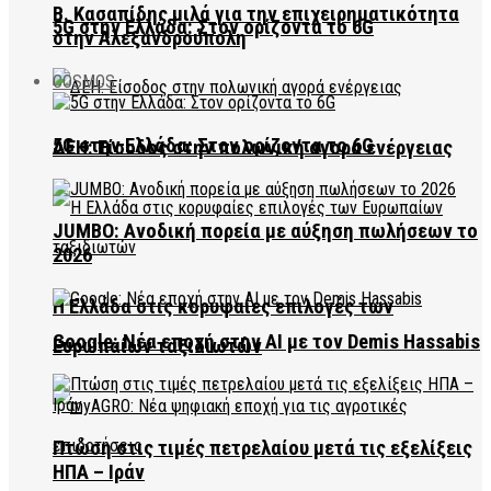
Β. Κασαπίδης μιλά για την επιχειρηματικότητα
5G στην Ελλάδα: Στον ορίζοντα το 6G
στην Αλεξανδρούπολη
COSMOS
5G στην Ελλάδα: Στον ορίζοντα το 6G
ΔΕΗ: Είσοδος στην πολωνική αγορά ενέργειας
JUMBO: Ανοδική πορεία με αύξηση πωλήσεων το
2026
Η Ελλάδα στις κορυφαίες επιλογές των
Google: Νέα εποχή στην AI με τον Demis Hassabis
Ευρωπαίων ταξιδιωτών
Πτώση στις τιμές πετρελαίου μετά τις εξελίξεις
ΗΠΑ – Ιράν