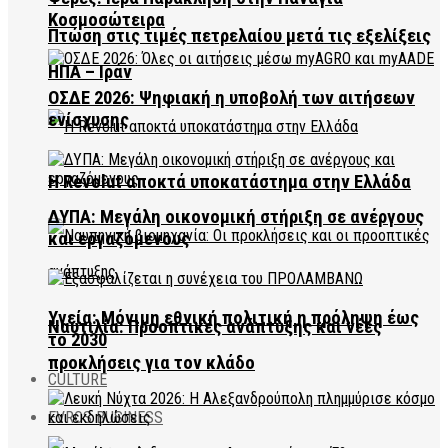
Κοσμοσώτειρα
Πτώση στις τιμές πετρελαίου μετά τις εξελίξεις
ΗΠΑ – Ιράν
ΟΣΔΕ 2026: Ψηφιακή η υποβολή των αιτήσεων
ενίσχυσης
Η Revolut αποκτά υποκατάστημα στην Ελλάδα
ΔΥΠΑ: Μεγάλη οικονομική στήριξη σε ανέργους
και εργαζόμενους
Υγεία: Μόνιμη εθνική πολιτική η πρόληψη έως
Ναυτιλία: Προοπτικές ανάπτυξης και νέες
το 2030
προκλήσεις για τον κλάδο
CULTURE
EVROS BUSINESS