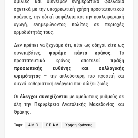
ομιλίες και διένειμαν ενημερωτικά φυλλάδια
σχετικά με την υποχρεωτική χρήση προστατευτικού
κράνους, την οδική ασφάλεια και την κυκλοφοριακή
αγωγή, ενημερώνοντας πολίτες σε περιοχές
αρμοδιότητάς τους.
Δεν πρέπει να ξεχνάμε ότι, είτε ως οδηγοί είτε ως
συνεπιβάτες,
φοράμε πάντα κράνος
. Το
προστατευτικό κράνος αποτελεί
πράξη
προσωπικής ευθύνης και συλλογικής
ωριμότητας
— την απλούστερη, πιο προσιτή και
συχνά καθοριστική ενέργεια που σώζει ζωές.
Οι
έλεγχοι συνεχίζονται
με αμείωτους ρυθμούς σε
όλη την Περιφέρεια Ανατολικής Μακεδονίας και
Θράκης.
Tags:
Α.Μ.Θ.
Γ.Π.Α.Δ
Χρήση Κράνους