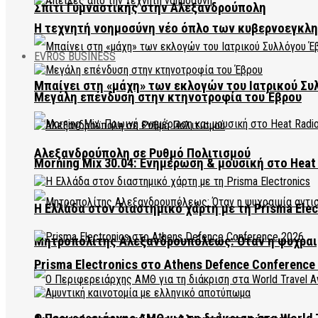
Σπίτι Γυμναστικής στην Αλεξανδρούπολη
Η τεχνητή νοημοσύνη νέο όπλο των κυβερνοεγκλ
EVROS BUSINESS
Μπαίνει στη «μάχη» των εκλογών του Ιατρικού Συ
Μεγάλη επένδυση στην κτηνοτροφία του Έβρου
Αλεξανδρούπολη σε Ρυθμό Πολιτισμού
Morning Mix 30.04: Ενημέρωση & μουσική στο Heat 
Η Ελλάδα στον διαστημικό χάρτη με τη Prisma Elec
Μητροπολίτης Αλεξανδρουπόλεως: Όταν η ψυχραιμ
Prisma Electronics στο Athens Defence Conference