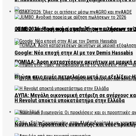
COSMOS
ΟΣΔΕ 2026: Ψηφιακή η υποβολή των αιτήσεων ενί
JUMBO: Ανοδική πορεία με αύξηση πωλήσεων το 
Google: Νέα εποχή στην AI με τον Demis Hassabis
ΠΟΜΙΔΑ: Άρση κατασχέσεων ακινήτων με μερική 
Πτώση στις τιμές πετρελαίου μετά τις εξελίξεις Η
ΔΥΠΑ: Μεγάλη οικονομική στήριξη σε ανέργους κ
Η Revolut αποκτά υποκατάστημα στην Ελλάδα
EVROS TALK
Ναυτιλία: Προοπτικές ανάπτυξης και νέες προκλή