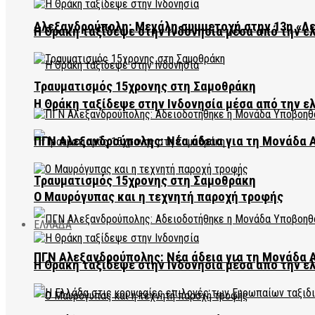
Αλεξανδρούπολη: Μεγάλη συμμετοχή στην 13η «Λ
Η Θράκη ταξίδεψε στην Ινδονησία μέσα από την ε
Τραυματισμός 15χρονης στη Σαμοθράκη
Η Θράκη ταξίδεψε στην Ινδονησία μέσα από την ε
ΠΓΝ Αλεξανδρούπολης: Νέα άδεια για τη Μονάδα
Τραυματισμός 15χρονης στη Σαμοθράκη
Ο Μαυρόγυπας και η τεχνητή παροχή τροφής
ΕΛΛΑΔΑ
ΠΓΝ Αλεξανδρούπολης: Νέα άδεια για τη Μονάδα
Η Θράκη ταξίδεψε στην Ινδονησία μέσα από την ε