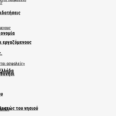
πιδοτήσεις
κονομία
αι εργαζόμενους
τ.
Ελλάδα
αθονήσι
ου
θεστώς του νησιού