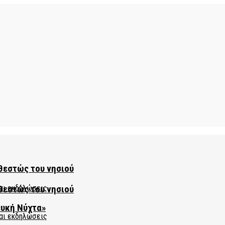
θεστώς του νησιού
θεστώς του νησιού
ευκή Νύχτα»