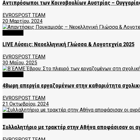
Αντιπρόσωποι των Κοινοβουλίων Αυστρίας – Ουγγαρίας
EVROSPOST TEAM
20 Μαρτίου, 2024
FEATURED
LIVE Λύσεις: Νεοελληνική Γλώσσα & Λογοτεχνία 2025
EVROSPOST TEAM
30 Μαΐου, 2025
FEATURED
48ωρη απεργία εργαζομένων στην καθαριότητα σχολι
EVROSPOST TEAM
21 Οκτωβρίου, 2024
FEATURED
Συλλαλητήριο με τρακτέρ στην Αθήνα αποφάσισαν οι α
EVROSPOST TEAM