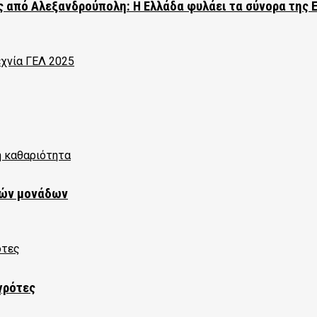
 από Αλεξανδρούπολη: Η Ελλάδα φυλάει τα σύνορα της 
κών μονάδων
γρότες