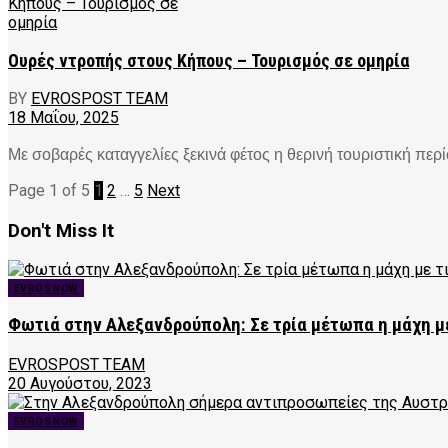
Ουρές ντροπής στους Κήπους – Τουρισμός σε ομηρία
BY
EVROSPOST TEAM
18 Μαΐου, 2025
Με σοβαρές καταγγελίες ξεκινά φέτος η θερινή τουριστική περί
Page 1 of 5
1
2
…
5
Next
Don't Miss It
EVROS NOW
Φωτιά στην Αλεξανδρούπολη: Σε τρία μέτωπα η μάχη με
EVROSPOST TEAM
20 Αυγούστου, 2023
EVROS NOW