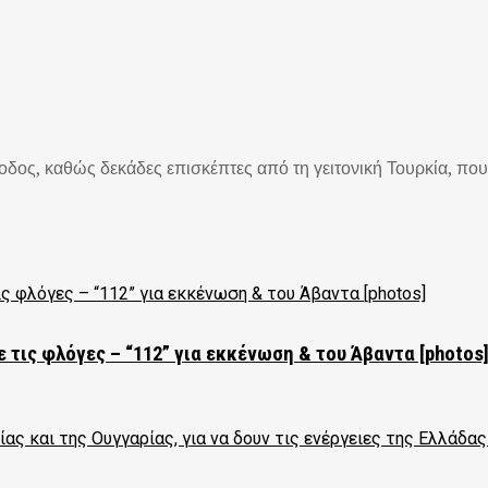
οδος, καθώς δεκάδες επισκέπτες από τη γειτονική Τουρκία, που 
 τις φλόγες – “112” για εκκένωση & του Άβαντα [photos