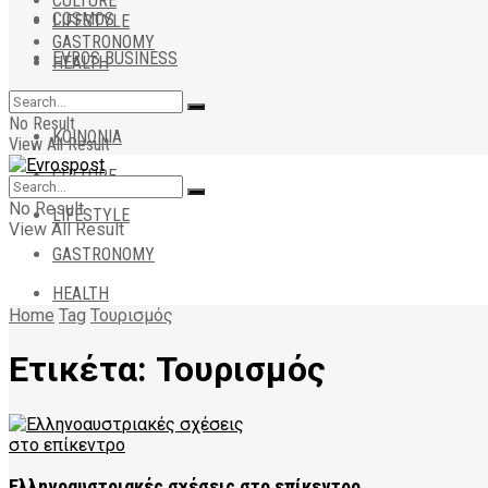
CULTURE
COSMOS
LIFESTYLE
GASTRONOMY
EVROS BUSINESS
HEALTH
ΑΠΟΨΕΙΣ
No Result
ΚΟΙΝΩΝΙΑ
View All Result
CULTURE
No Result
LIFESTYLE
View All Result
GASTRONOMY
HEALTH
Home
Tag
Τουρισμός
Ετικέτα:
Τουρισμός
Ελληνοαυστριακές σχέσεις στο επίκεντρο