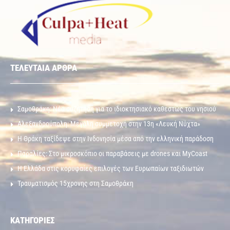
ΤΕΛΕΥΤΑΙΑ ΑΡΘΡΑ
Σαμοθράκη: Νέα συζήτηση για το ιδιοκτησιακό καθεστώς του νησιού
Αλεξανδρούπολη: Μεγάλη συμμετοχή στην 13η «Λευκή Νύχτα»
Η Θράκη ταξίδεψε στην Ινδονησία μέσα από την ελληνική παράδοση
Παραλίες: Στο μικροσκόπιο οι παραβάσεις με drones και MyCoast
Η Ελλάδα στις κορυφαίες επιλογές των Ευρωπαίων ταξιδιωτών
Τραυματισμός 15χρονης στη Σαμοθράκη
ΚΑΤΗΓΟΡΙΕΣ