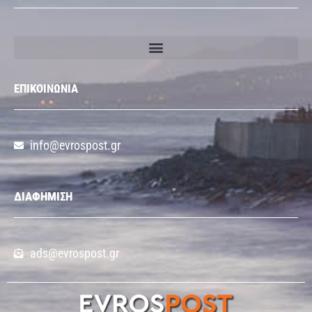
ΕΠΙΚΟΙΝΩΝΙΑ
info@evrospost.gr
ΔΙΑΦΗΜΙΣΗ
ads@evrospost.gr