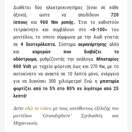
Διαθέτει δύο ηλεκτροκινητήρες (έναν σε κάθε
άξονα), ώστε να αποδίδουν
720
ίππους
και
960
Nm
ροπής.
Έτσι το καθιστούν
τετρακίνητο και συμβάλουν στο
«0-100»
του
μοντέλου, το οποίο σύμφωνα με την Audi γίνεται
σε
4 δευτερόλεπτα.
Σύστημα
αερανάρτησης
αλλά
και
καμερών
που διαβάζει το
οδόστρωμα,
ρυθμίζοντάς την ανάλογα.
Μπαταρίες
800
Volt
με ταχεία φόρτιση έως και 270 Kw, με το
αυτοκίνητο να ανακτά σε 10 λεπτά μόνο, ενέργεια
για να διανύσει 300 χιλιόμετρα! Ενώ η
μπαταρία
φορτίζει από το 5% στο 80% σε λιγότερο από 25
λεπτά
!
Δείτε
εδώ το video
με τους υπεύθυνους εξέλιξης του
μοντέλου ‘Grandsphere’ Σχεδιαστές και
Μηχανικούς