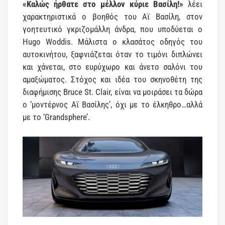
«Καλώς ήρθατε στο μέλλον κύριε Βασίλη!»
λέει
χαρακτηριστικά ο βοηθός του Αϊ Βασίλη, στον
γοητευτικό γκριζομάλλη άνδρα, που υποδύεται ο
Hugo Woddis. Μάλιστα ο κλασάτος οδηγός του
αυτοκινήτου, ξαφνιάζεται όταν το τιμόνι διπλώνει
και χάνεται, στο ευρύχωρο και άνετο σαλόνι του
αμαξώματος. Στόχος και ιδέα του σκηνοθέτη της
διαφήμισης Bruce St. Clair, είναι να μοιράσει τα δώρα
ο ‘μοντέρνος Αϊ Βασίλης’, όχι με το έλκηθρο…αλλά
με το ‘Grandsphere’.