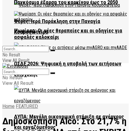
Παγκόσμια έξαρση του καρκίνου έως το 2050
Φέρες: Ιερά Παράκληση στην Παναγία
Ψωρίαση: Οι νέες θεραπείες και οι οδηγίες για
Κοσμοσώτειρα
ασφαλές καλοκαίρι
No Result
View All Result
ΟΣΔΕ 2026: Ψηφιακή η υποβολή των αιτήσεων
ενίσχυσης
No Result
View All Result
Home
FEATURED
ΔΥΠΑ: Μεγάλη οικονομική στήριξη σε ανέργους
Δημοσκόπηση Alco: Στο 21,7% η
και εργαζόμενους