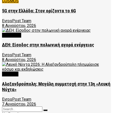
COSMOS
5G στην Ελλάδα: Στον ορίζοντα το 6G
EvrosPost Team
8 Αυγούστου, 2026
FEATURED
ΔΕΗ: Είσοδος στην πολωνική αγορά ενέργειας
EvrosPost Team
8 Αυγούστου, 2026
CULTURE
Αλεξανδρούπολη: Μεγάλη συμμετοχή στην 13η «Λευκή
Νύχτα»
EvrosPost Team
7 Αυγούστου, 2026