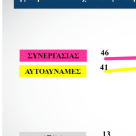
Μαυρόγυπας στη Δαδιά: Θετικά νέα για τον
πληθυσμό
GASTRONOMY
Taste Evros: Η γεύση του Έβρου στο προσκήνιο
Taste Evros: Η γαστρονομία του Έβρου στο
επίκεντρο