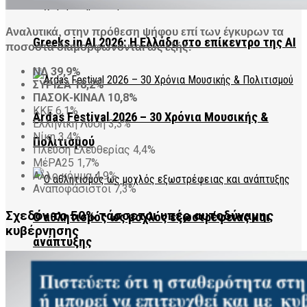
Αναλυτικά, στην πρόθεση ψήφου επί των έγκυρων τα
Greeks in AI 2026: Η Ελλάδα στο επίκεντρο της AI
ποσοστά διαμορφώνονται ως εξής:
ΝΔ 39,9%
ΣΥΡΙΖΑ 18,2%
ΠΑΣΟΚ-ΚΙΝΑΛ 10,8%
ΚΚΕ 6,1%
Ardas Festival 2026 – 30 Χρόνια Μουσικής &
Ελληνική Λύση 3,3%
Νίκη 3,4%
Πολιτισμού
Πλεύση Ελευθερίας 4,4%
ΜέΡΑ25 1,7%
Aλλο κόμμα 4,9%
Αναποφάσιστοι 7,3%
Σχεδόν το 50% τάσσεται υπέρ αυτοδύναμης
Ο αθλητισμός ως μοχλός εξωστρέφειας και
κυβέρνησης
ανάπτυξης