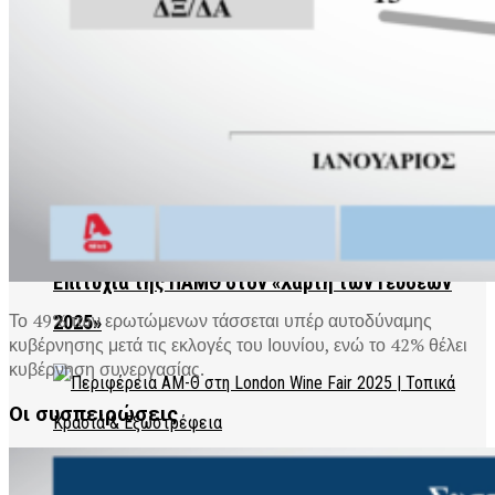
2η Γιορτή Γεύσεων Θράκης 2025
Επιτυχία της ΠΑΜΘ στον «Χάρτη των Γεύσεων
Το 49% των ερωτώμενων τάσσεται υπέρ αυτοδύναμης
2025»
κυβέρνησης μετά τις εκλογές του Ιουνίου, ενώ το 42% θέλει
κυβέρνηση συνεργασίας.
Οι συσπειρώσεις
Η Περιφέρεια Ανατολικής Μακεδονίας και