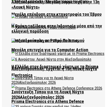
Αλεξανδρούπολη: Μεγάλη συμμετοχή στην 13η
«Λευκή Νύχτα»
Μεγάλη επένδυση στην κτηνοτροφία του Έβρου
Η Θράκη ταξίδεψε στην Ινδονησία μέσα από την
ελληνική παράδοση
Αλεξανδρούπολη σε Ρυθμό Πολιτισμού
Μεγάλη επιτυχία για το Computer Action
Η Ελλάδα στον διαστημικό χάρτη με τη Prisma
Αλεξανδρούπολη: Έρχεται η 13η Λευκή Νύχτα
Electronics
Συνέντευξη Τύπου για τη Λευκή Νύχτα
2026Αλεξανδρούπολης 2026
Prisma Electronics στο Athens Defence