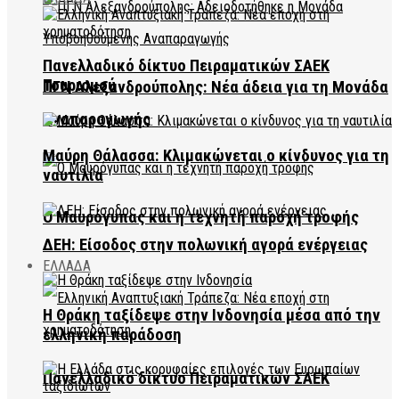
Πανελλαδικό δίκτυο Πειραματικών ΣΑΕΚ
Τουρισμού
ΠΓΝ Αλεξανδρούπολης: Νέα άδεια για τη Μονάδα
Αναπαραγωγής
Μαύρη Θάλασσα: Κλιμακώνεται ο κίνδυνος για τη
ναυτιλία
Ο Μαυρόγυπας και η τεχνητή παροχή τροφής
ΔΕΗ: Είσοδος στην πολωνική αγορά ενέργειας
ΕΛΛΑΔΑ
Η Θράκη ταξίδεψε στην Ινδονησία μέσα από την
ελληνική παράδοση
Πανελλαδικό δίκτυο Πειραματικών ΣΑΕΚ