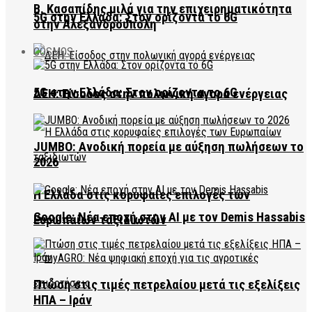
Β. Κασαπίδης μιλά για την επιχειρηματικότητα
5G στην Ελλάδα: Στον ορίζοντα το 6G
στην Αλεξανδρούπολη
COSMOS
5G στην Ελλάδα: Στον ορίζοντα το 6G
ΔΕΗ: Είσοδος στην πολωνική αγορά ενέργειας
JUMBO: Ανοδική πορεία με αύξηση πωλήσεων το
2026
Η Ελλάδα στις κορυφαίες επιλογές των
Google: Νέα εποχή στην AI με τον Demis Hassabis
Ευρωπαίων ταξιδιωτών
Πτώση στις τιμές πετρελαίου μετά τις εξελίξεις
ΗΠΑ – Ιράν