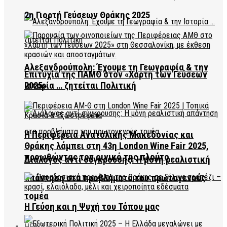
2η Γιορτή Γεύσεων Θράκης 2025
Αλεξανδρούπολη: Έχουμε τη Γεωγραφία & την
Επιτυχία της ΠΑΜΘ στον «Χάρτη των Γεύσεων
2025»
Ιστορία … ζητείται Πολιτική
Η Περιφέρεια Ανατολικής Μακεδονίας και
Θράκης λάμπει στη 43η London Wine Fair 2025,
προωθώντας τον οινικό της πλούτο
Διάλογος αντί σύγκρουσης: Η μόνη ρεαλιστική
απάντηση στα προβλήματα του πρωτογενούς
τομέα
Η Γεύση και η Ψυχή του Τόπου μας
HEALTH