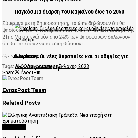
Παγκόσμια έξαρση του καρκίνου έως το 2050
Σύμφωνα με τη δημοσκόπηση, το 64% δηλώνουν ότι θα
ψηφίσουν για να επιβεβαιώσουν το εκλογικό αποτέλεσμα της
21ης Μαίου, ενώ μόλις το 24% των ψηφοφόρων δηλώνουν
ότι θα ψηφίσουν να το «διορθώσουν».
Πηγή:
culpanews.gr
Ψωρίαση: Οι νέες θεραπείες και οι οδηγίες για
Tags:
ALCO
Δημοσκόπηση
Εκλογές 2023
ασφαλές καλοκαίρι
Share
Tweet
Pin
EvrosPost Team
Related
Posts
FEATURED