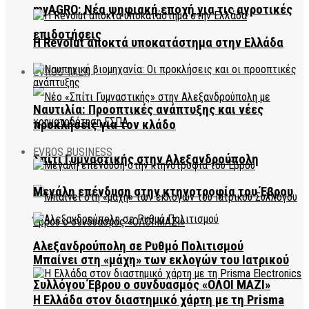
myAGRO: Νέα ψηφιακή εποχή για τις αγροτικές
επιδοτήσεις
Η Revolut αποκτά υποκατάστημα στην Ελλάδα
EVROS TALK
Ναυτιλία: Προοπτικές ανάπτυξης και νέες
προκλήσεις για τον κλάδο
EVROS BUSINESS
Σπίτι Γυμναστικής στην Αλεξανδρούπολη
Μεγάλη επένδυση στην κτηνοτροφία του Έβρου
Αλεξανδρούπολη σε Ρυθμό Πολιτισμού
Μπαίνει στη «μάχη» των εκλογών του Ιατρικού
Συλλόγου Έβρου ο συνδυασμός «ΟΛΟΙ ΜΑΖΙ»
Η Ελλάδα στον διαστημικό χάρτη με τη Prisma