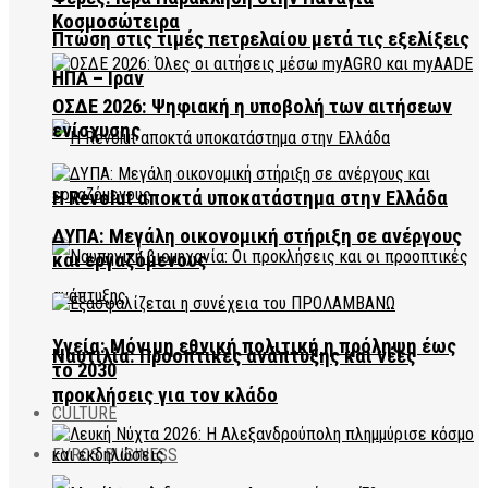
Κοσμοσώτειρα
Πτώση στις τιμές πετρελαίου μετά τις εξελίξεις
ΗΠΑ – Ιράν
ΟΣΔΕ 2026: Ψηφιακή η υποβολή των αιτήσεων
ενίσχυσης
Η Revolut αποκτά υποκατάστημα στην Ελλάδα
ΔΥΠΑ: Μεγάλη οικονομική στήριξη σε ανέργους
και εργαζόμενους
Υγεία: Μόνιμη εθνική πολιτική η πρόληψη έως
Ναυτιλία: Προοπτικές ανάπτυξης και νέες
το 2030
προκλήσεις για τον κλάδο
CULTURE
EVROS BUSINESS