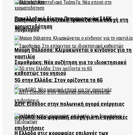
Πανελλαδικό δίκτυο Πειραματικών ΣΑΕΚ
Ελληνική Αναπτυξιακή Τράπεζα: Νέα εποχή στη
χρηματοδότηση
Τουρισμού
Μαύρη Θάλασσα: Κλιμακώνεται ο κίνδυνος για τη
ναυτιλία
Σαμοθράκη: Νέα συζήτηση για το ιδιοκτησιακό
καθεστώς του νησιού
5G στην Ελλάδα: Στον ορίζοντα το 6G
ΔΕΗ: Είσοδος στην πολωνική αγορά ενέργειας
myAGRO: Νέα ψηφιακή εποχή για τις αγροτικές
επιδοτήσεις
Η Ελλάδα στις κορυφαίες επιλογές των