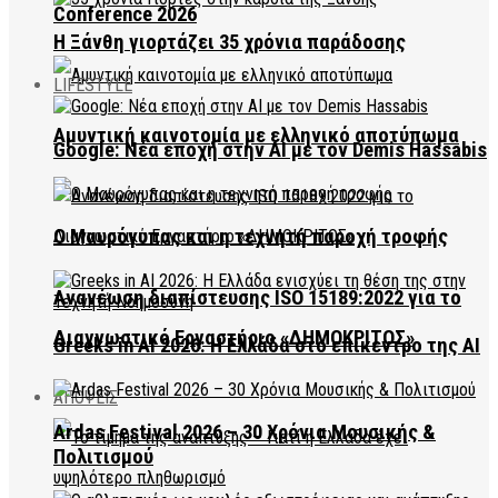
Conference 2026
Η Ξάνθη γιορτάζει 35 χρόνια παράδοσης
LIFESTYLE
Αμυντική καινοτομία με ελληνικό αποτύπωμα
Google: Νέα εποχή στην AI με τον Demis Hassabis
Ο Μαυρόγυπας και η τεχνητή παροχή τροφής
Ανανέωση διαπίστευσης ISO 15189:2022 για το
Διαγνωστικό Εργαστήριο «ΔΗΜΟΚΡΙΤΟΣ»
Greeks in AI 2026: Η Ελλάδα στο επίκεντρο της AI
ΑΠΟΨΕΙΣ
Ardas Festival 2026 – 30 Χρόνια Μουσικής &
Πολιτισμού