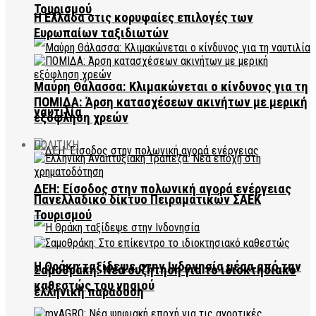
Τουρισμού
Η Ελλάδα στις κορυφαίες επιλογές των
Ευρωπαίων ταξιδιωτών
Μαύρη Θάλασσα: Κλιμακώνεται ο κίνδυνος για τη
ΠΟΜΙΔΑ: Άρση κατασχέσεων ακινήτων με μερική
ναυτιλία
εξόφληση χρεών
ΠΟΛΙΤΙΚΗ
ΔΕΗ: Είσοδος στην πολωνική αγορά ενέργειας
Πανελλαδικό δίκτυο Πειραματικών ΣΑΕΚ
Τουρισμού
Η Θράκη ταξίδεψε στην Ινδονησία μέσα από την
Σαμοθράκη: Νέα συζήτηση για το ιδιοκτησιακό
καθεστώς του νησιού
ελληνική παράδοση