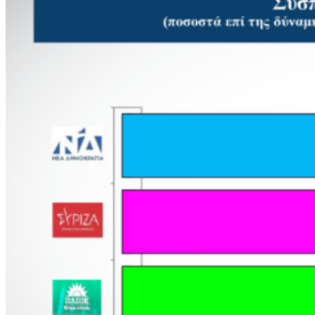
Θράκης λάμπει στη 43η London Wine Fair 2025,
προωθώντας τον οινικό της πλούτο
Η Γεύση και η Ψυχή του Τόπου μας
HEALTH
ΠΓΝ Αλεξανδρούπολης: Νέα άδεια για τη Μονάδα
Αναπαραγωγής