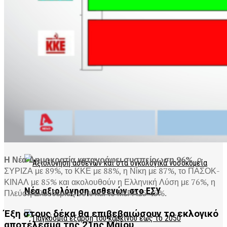
Μητρικός θηλασμός: Η πρώτη ασπίδα υγείας για
το παιδί
Υγεία: Μόνιμη εθνική πολιτική η πρόληψη έως
το 2030
Η Νέα Δημοκρατία καταγράφει συσπείρωση 96%,
ο
ΣΥΡΙΖΑ με 89%, το ΚΚΕ με 88%, η Νίκη με 87%, το ΠΑΣΟΚ-
ΚΙΝΑΛ με 85% και ακολουθούν η Ελληνική Λύση με 76%, η
Νέα αξιολόγηση ασθενών στο ΕΣΥ
Πλεύση Ελευθερίας 66% και το ΜέΡΑ25 45%.
Έξη στους δέκα θα επιβεβαιώσουν το εκλογικό
αποτέλεσμα της 21ης Μαίου