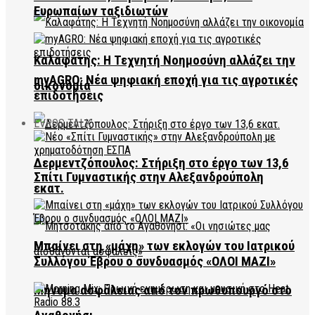
Ευρωπαίων ταξιδιωτών
Καλαφάτης: Η Τεχνητή Νοημοσύνη αλλάζει την
myAGRO: Νέα ψηφιακή εποχή για τις αγροτικές
οικονομία
επιδοτήσεις
EVROS TALK
Δερμεντζόπουλος: Στήριξη στο έργο των 13,6
Σπίτι Γυμναστικής στην Αλεξανδρούπολη
εκατ.
Μπαίνει στη «μάχη» των εκλογών του Ιατρικού
Συλλόγου Έβρου ο συνδυασμός «ΟΛΟΙ ΜΑΖΙ»
Μήνυμα ασφάλειας από τον πρωθυπουργό στο