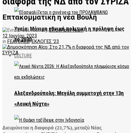
διαφορά της ΝΔ από τον ΣΥΡΙΖΑ
Επτακομματική η νέα Βουλή
Υγεία: Μόνιμη εθνική πολιτική η πρόληψη έως
by
EvrosPost Team
12 Ιουνίου, 2023
το 2030
in
FEATURED
,
ΕΚΛΟΓΕΣ '23
CULTURE
Αλεξανδρούπολη: Μεγάλη συμμετοχή στην 13η
«Λευκή Νύχτα»
Διευρύνεται η διαφορά (21,7%), μεταξύ Νέας