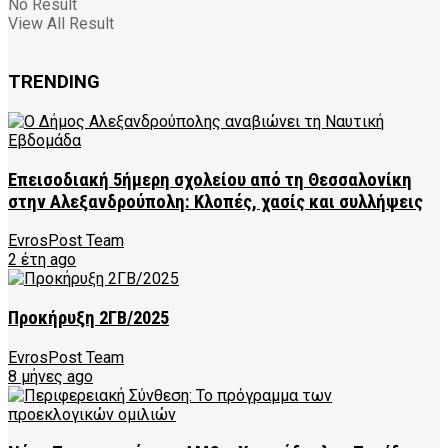
No Result
View All Result
TRENDING
Επεισοδιακή 5ήμερη σχολείου από τη Θεσσαλονίκη
στην Αλεξανδρούπολη: Κλοπές, χασίς και συλλήψεις
EvrosPost Team
2 έτη ago
Προκήρυξη 2ΓΒ/2025
EvrosPost Team
8 μήνες ago