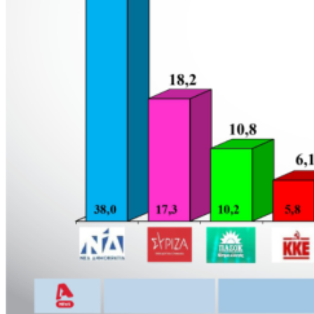
2026Αλεξανδρούπολης 2026
Η Ξάνθη γιορτάζει 35 χρόνια παράδοσης
LIFESTYLE
Google: Νέα εποχή στην AI με τον Demis Hassabis
Ο Μαυρόγυπας και η τεχνητή παροχή τροφής