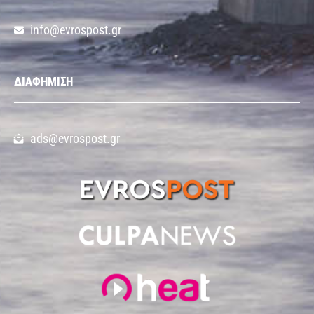
info@evrospost.gr
ΔΙΑΦΗΜΙΣΗ
ads@evrospost.gr