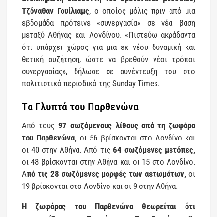
Τζόναθαν Γουίλιαμς
, ο οποίος μόλις πριν από μια
εβδομάδα πρότεινε «συνεργασία» σε νέα βάση
μεταξύ Αθήνας και Λονδίνου. «Πιστεύω ακράδαντα
ότι υπάρχει χώρος για μια εκ νέου δυναμική και
θετική συζήτηση, ώστε να βρεθούν νέοι τρόποι
συνεργασίας», δήλωσε σε συνέντευξη του στο
πολιτιστικό περιοδικό της Sunday Times.
Tα Γλυπτά του Παρθενώνα
Από τους
97 σωζόμενους λίθους από τη ζωφόρο
του Παρθενώνα,
οι 56 βρίσκονται στο Λονδίνο και
οι 40 στην Αθήνα. Από τις
64 σωζόμενες μετόπες,
οι 48 βρίσκονται στην Αθήνα και οι 15 στο Λονδίνο.
Α
πό τις 28 σωζόμενες μορφές των αετωμάτων,
οι
19 βρίσκονται στο Λονδίνο και οι 9 στην Αθήνα.
Η ζωφόρος του Παρθενώνα θεωρείται ότι