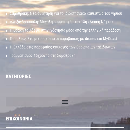
Σαμοθράκη: Νέα συζήτηση για το ιδιοκτησιακό καθεστώς του νησιού
Αλεξανδρούπολη: Μεγάλη συμμετοχή στην 13η «Λευκή Νύχτα»
Η Θράκη ταξίδεψε στην Ινδονησία μέσα από την ελληνική παράδοση
Παραλίες: Στο μικροσκόπιο οι παραβάσεις με drones και MyCoast
Η Ελλάδα στις κορυφαίες επιλογές των Ευρωπαίων ταξιδιωτών
Τραυματισμός 15χρονης στη Σαμοθράκη
ΚΑΤΗΓΟΡΙΕΣ
ΕΠΙΚΟΙΝΩΝΙΑ