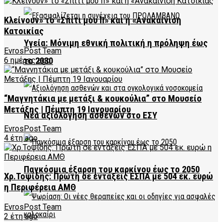
Κλείνουν» το «Σπίτι μου ΙΙ» και η «Ανακαίνιση
Κατοικίας
Υγεία: Μόνιμη εθνική πολιτική η πρόληψη έως
EvrosPost Team
6 ημέρες ago
το 2030
“Μαγνητάκια με μετάξι & κουκούλια” στο Μουσείο
Μετάξης | Πέμπτη 19 Ιανουαρίου
Νέα αξιολόγηση ασθενών στο ΕΣΥ
EvrosPost Team
4 έτη ago
Παγκόσμια έξαρση του καρκίνου έως το 2050
Χρ.Τοψίδης: Πρώτη σε εντάξεις ΕΣΠΑ με 504 εκ. ευρώ
η Περιφέρεια ΑΜΘ
EvrosPost Team
2 έτη ago