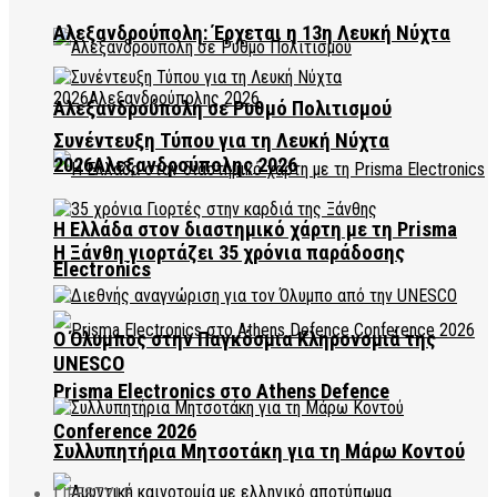
Αλεξανδρούπολη: Έρχεται η 13η Λευκή Νύχτα
Αλεξανδρούπολη σε Ρυθμό Πολιτισμού
Συνέντευξη Τύπου για τη Λευκή Νύχτα
2026Αλεξανδρούπολης 2026
Η Ελλάδα στον διαστημικό χάρτη με τη Prisma
Η Ξάνθη γιορτάζει 35 χρόνια παράδοσης
Electronics
Ο Όλυμπος στην Παγκόσμια Κληρονομιά της
UNESCO
Prisma Electronics στο Athens Defence
Conference 2026
Συλλυπητήρια Μητσοτάκη για τη Μάρω Κοντού
LIFESTYLE