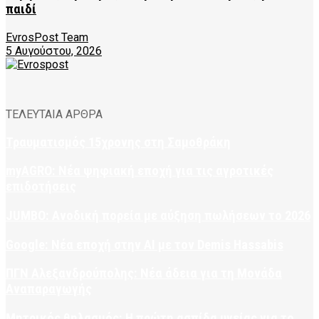
παιδί
EvrosPost Team
5 Αυγούστου, 2026
ΤΕΛΕΥΤΑΙΑ ΑΡΘΡΑ
Τραυματισμός 15χρονης στη Σαμοθράκη
myAGRO: Νέα ψηφιακή εποχή για τις αγροτικές
επιδοτήσεις
JUMBO: Ανοδική πορεία με αύξηση πωλήσεων το 2026
Google: Νέα εποχή στην AI με τον Demis Hassabis
ΠΓΝ Αλεξανδρούπολης: Νέα άδεια για τη Μονάδα
Αναπαραγωγής
Μητρικός θηλασμός: Η πρώτη ασπίδα υγείας για το