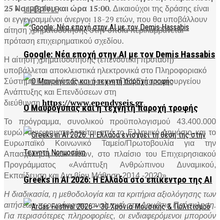
25 Νοεμβρίου και ώρα 15:00.
Δικαιούχοι της δράσης είναι
LIFESTYLE
οι εγγεγραμμένοι άνεργοι 18-29 ετών, που θα υποβάλλουν
αίτηση χρηματοδότησης στην οποία περιλαμβάνεται
πρόταση επιχειρηματικού σχεδίου.
Google: Νέα εποχή στην AI με τον Demis Hassabis
Η αίτηση χρηματοδότησης (επενδυτική πρόταση)
υποβάλλεται αποκλειστικά ηλεκτρονικά στο Πληροφοριακό
Σύστημα Κρατικών Ενισχύσεων (ΠΣΚΕ) του υπουργείου
Ανάπτυξης και Επενδύσεων στη
διεύθυνση
https://www.ependyseis.gr
.
Ο Μαυρόγυπας και η τεχνητή παροχή τροφής
Το πρόγραμμα,
συνολικού προϋπολογισμού 43.400.000
ευρώ,
συγχρηματοδοτείται από το Ελληνικό Δημόσιο και το
Ευρωπαϊκό Κοινωνικό Ταμείο/Πρωτοβουλία για την
Απασχόληση των Νέων, στο πλαίσιο του Επιχειρησιακού
Προγράμματος «Ανάπτυξη Ανθρώπινου Δυναμικού,
Εκπαίδευση και Δια βίου Μάθηση 2014 -2020».
Greeks in AI 2026: Η Ελλάδα στο επίκεντρο της AI
Η διαδικασία, η μεθοδολογία και τα κριτήρια αξιολόγησης των
αιτήσεων περιγράφονται αναλυτικά στη Δημόσια Πρόσκληση.
Για περισσότερες πληροφορίες, οι ενδιαφερόμενοι μπορούν