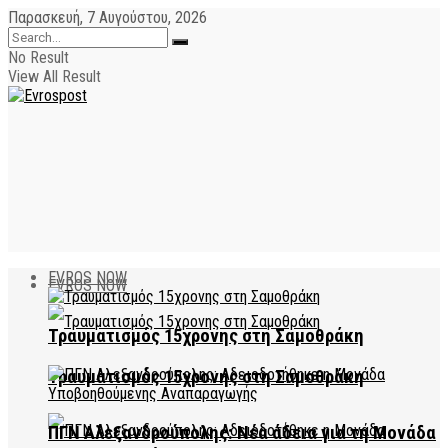
Παρασκευή, 7 Αυγούστου, 2026
No Result
View All Result
EVROS NOW
EVROS NOW
Τραυματισμός 15χρονης στη Σαμοθράκη
Τραυματισμός 15χρονης στη Σαμοθράκη
ΠΓΝ Αλεξανδρούπολης: Νέα άδεια για τη Μονάδα