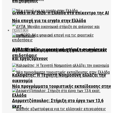
επιχειρήσεις
Greeks in AI 2026: Η Ελλάδα στο επίκεντρο της AI
Νέα εποχή για τα crypto στην Ελλάδα
ΠΟΛΙΤΙΚΗ
ΔΥΠΑ: Μεγάλη οικονομική στήριξη σε ανέργους
myAGRO: Νέα ψηφιακή εποχή για τις αγροτικές
επιδοτήσεις
και εργαζόμενους
Καλαφάτης: Η Τεχνητή Νοημοσύνη αλλάζει την
οικονομία
Νέα προγράμματα τουριστικής εκπαίδευσης στην
Ελλάδα
Δερμεντζόπουλος: Στήριξη στο έργο των 13,6
εκατ.