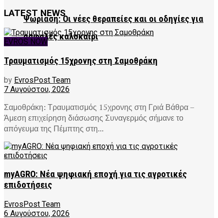
LATEST NEWS
Ψωρίαση: Οι νέες θεραπείες και οι οδηγίες για
ασφαλές καλοκαίρι
EVROS NOW
Τραυματισμός 15χρονης στη Σαμοθράκη
by
EvrosPost Team
7 Αυγούστου, 2026
Σαμοθράκη: Τραυματισμός 15χρονης στη Γριά Βάθρα –
Άμεση επιχείρηση διάσωσης Συναγερμός σήμανε το
απόγευμα της Πέμπτης στη...
myAGRO: Νέα ψηφιακή εποχή για τις αγροτικές
επιδοτήσεις
EvrosPost Team
6 Αυγούστου, 2026