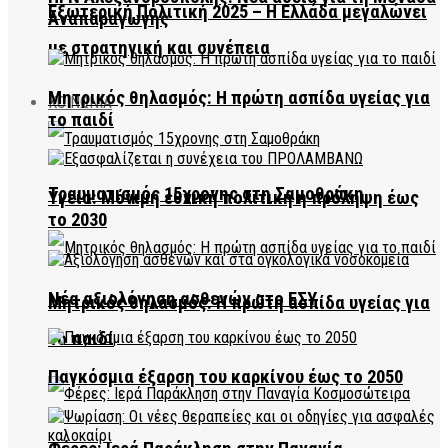
Εξωτερική Πολιτική 2025 – Η Ελλάδα μεγαλώνει
Αναπαραγωγής
με στρατηγική και συνέπεια
Μητρικός θηλασμός: Η πρώτη ασπίδα υγείας για
ΚΟΙΝΩΝΙΑ
το παιδί
Τραυματισμός 15χρονης στη Σαμοθράκη
Υγεία: Μόνιμη εθνική πολιτική η πρόληψη έως
το 2030
Νέα αξιολόγηση ασθενών στο ΕΣΥ
Μητρικός θηλασμός: Η πρώτη ασπίδα υγείας για
το παιδί
Παγκόσμια έξαρση του καρκίνου έως το 2050