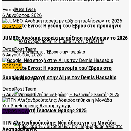
EvrosPost Team
6 Αυγούστου, 2026
Taste Evros: Η γεύση του Έβρου στο προσκήνιο
COSMOS
JUMBO: Ανοδική πορεία με αύξηση πωλήσεων το 2026
EvrosPost Team
6 Αυγούστου, 2026
COSMOS
Taste Evros: Η γαστρονομία του Έβρου στο
Google: Νέα εποχή στην AI με τον Demis Hassabis
επίκεντρο
EvrosPost Team
6 Αυγούστου, 2026
2η Γιορτή Γεύσεων Θράκης 2025
EVROS NOW
ΠΓΝ Αλεξανδρούπολης: Νέα άδεια για τη Μονάδα
Αναπαραγωγής