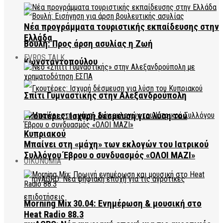
Νέα προγράμματα τουριστικής εκπαίδευσης στην
Ελλάδα
Βουλή: Προς άρση ασυλίας η Ζωή
EVROS TALK
Κωνσταντοπούλου
Σπίτι Γυμναστικής στην Αλεξανδρούπολη
Γκουτέρες: Ισχυρή δέσμευση για λύση του
Κυπριακού
Μπαίνει στη «μάχη» των εκλογών του Ιατρικού
Συλλόγου Έβρου ο συνδυασμός «ΟΛΟΙ ΜΑΖΙ»
ΟΙΚΟΝΟΜΙΑ
Morning Mix 30.04: Ενημέρωση & μουσική στο
Heat Radio 88.3