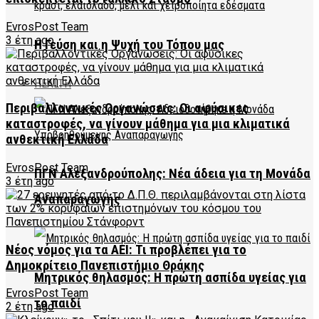
EvrosPost Team
3 έτη ago
Η Γεύση και η Ψυχή του Τόπου μας
HEALTH
Περιβαλλοντικές Οργανώσεις: Οι αφύσικες
καταστροφές, να γίνουν μάθημα για μια κλιματικά
ανθεκτική Ελλάδα
EvrosPost Team
ΠΓΝ Αλεξανδρούπολης: Νέα άδεια για τη Μονάδα
3 έτη ago
Αναπαραγωγής
Νέος νόμος για τα ΑΕΙ: Τι προβλέπει για το
Δημοκρίτειο Πανεπιστήμιο Θράκης
Μητρικός θηλασμός: Η πρώτη ασπίδα υγείας για
EvrosPost Team
το παιδί
2 έτη ago