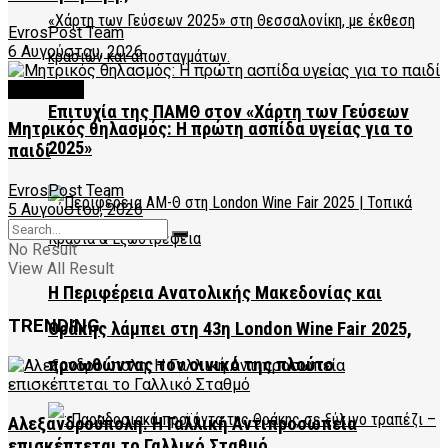
EvrosPost Team
6 Αυγούστου, 2026
FEATURED
Επιτυχία της ΠΑΜΘ στον «Χάρτη των Γεύσεων
Μητρικός θηλασμός: Η πρώτη ασπίδα υγείας για το
2025»
παιδί
EvrosPost Team
5 Αυγούστου, 2026
No Result
View All Result
Η Περιφέρεια Ανατολικής Μακεδονίας και
TRENDING
Θράκης λάμπει στη 43η London Wine Fair 2025,
προωθώντας τον οινικό της πλούτο
Αλεξανδρούπολη: Η Γαλλική Αντιπροσωπεία
επισκέπτεται το Γαλλικό Σταθμό