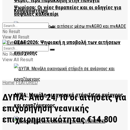
Φέρες: Ιερά Παράκληση στην Παναγία
Ψωρίαση: Οι νέες θεραπείες και οι οδηγίες για
Κοσμοσώτειρα
ασφαλές καλοκαίρι
No Result
View All Result
ΟΣΔΕ 2026: Ψηφιακή η υποβολή των αιτήσεων
ενίσχυσης
No Result
View All Result
Home
FEATURED
ΔΥΠΑ: Από 24/10 οι αιτήσεις για
ΔΥΠΑ: Μεγάλη οικονομική στήριξη σε ανέργους
και εργαζόμενους
επιχορήγηση νεανικής
επιχειρηματικότητας €14.800