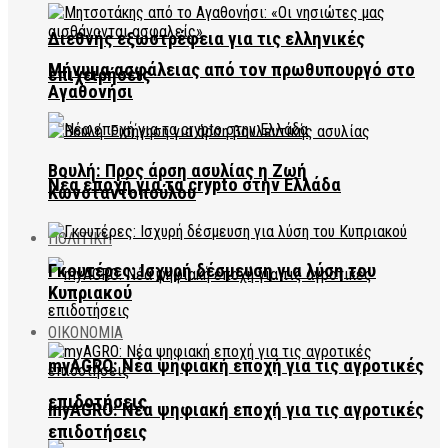
Διεθνής εξωστρέφεια για τις ελληνικές
Μήνυμα ασφάλειας από τον πρωθυπουργό στο
επιχειρήσεις
Αγαθονήσι
Βουλή: Προς άρση ασυλίας η Ζωή
Νέα εποχή για τα crypto στην Ελλάδα
Κωνσταντοπούλου
ΠΟΛΙΤΙΚΗ
Γκουτέρες: Ισχυρή δέσμευση για λύση του
Κυπριακού
ΟΙΚΟΝΟΜΙΑ
myAGRO: Νέα ψηφιακή εποχή για τις αγροτικές
επιδοτήσεις
myAGRO: Νέα ψηφιακή εποχή για τις αγροτικές
επιδοτήσεις