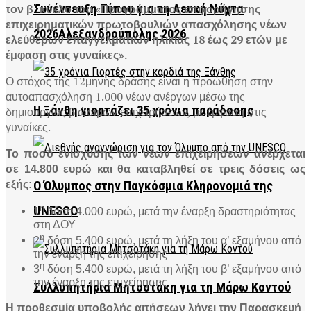
τον β΄ κύκλο του «Προγράμματος επιχορήγησης
Συνέντευξη Τύπου για τη Λευκή Νύχτα
επιχειρηματικών πρωτοβουλιών απασχόλησης νέων
2026Αλεξανδρούπολης 2026
ελεύθερων επαγγελματιών ηλικίας 18 έως 29 ετών με
έμφαση στις γυναίκες».
Ο στόχος της 12μηνης δράσης είναι η προώθηση στην
αυτοαπασχόληση 1.000 νέων ανέργων μέσω της
Η Ξάνθη γιορτάζει 35 χρόνια παράδοσης
δημιουργίας βιώσιμων επιχειρήσεων, με έμφαση στις
γυναίκες.
Το ποσό ενίσχυσης των νέων επιχειρήσεων ανέρχεται
σε 14.800 ευρώ και θα καταβληθεί σε τρεις δόσεις ως
εξής:
Ο Όλυμπος στην Παγκόσμια Κληρονομιά της
η
UNESCO
1
δόση 4.000 ευρώ, μετά την έναρξη δραστηριότητας
στη ΔΟΥ
η
2
δόση 5.400 ευρώ, μετά τη λήξη του α’ εξαμήνου από
την έναρξη της επιχείρησης
η
3
δόση 5.400 ευρώ, μετά τη λήξη του β’ εξαμήνου από
την έναρξη της επιχείρησης
Συλλυπητήρια Μητσοτάκη για τη Μάρω Κοντού
Η προθεσμία υποβολής αιτήσεων λήγει την Παρασκευή