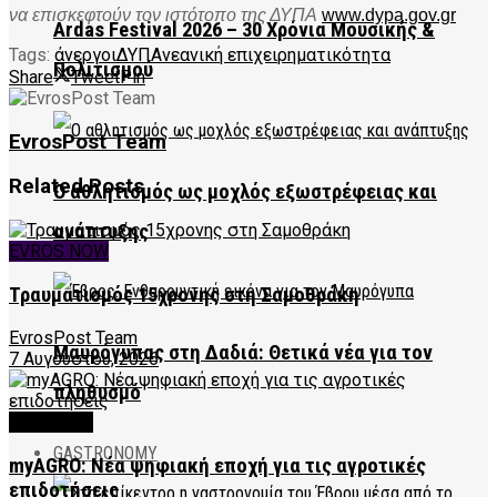
να επισκεφτούν τον ιστότοπο της ΔΥΠΑ
www.dypa.gov.gr
Ardas Festival 2026 – 30 Χρόνια Μουσικής &
Tags:
άνεργοι
ΔΥΠΑ
νεανική επιχειρηματικότητα
Πολιτισμού
Share
Tweet
Pin
EvrosPost Team
Related
Posts
Ο αθλητισμός ως μοχλός εξωστρέφειας και
ανάπτυξης
EVROS NOW
Τραυματισμός 15χρονης στη Σαμοθράκη
EvrosPost Team
Μαυρόγυπας στη Δαδιά: Θετικά νέα για τον
7 Αυγούστου, 2026
πληθυσμό
FEATURED
GASTRONOMY
myAGRO: Νέα ψηφιακή εποχή για τις αγροτικές
επιδοτήσεις