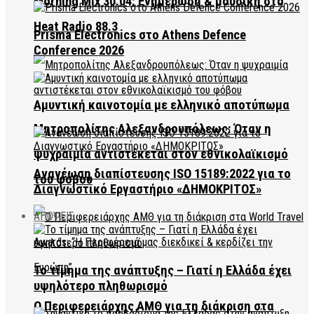
Morning Mix 30.04: Ενημέρωση & μουσική στο
Heat Radio 88.3
Prisma Electronics στο Athens Defence
Conference 2026
Αμυντική καινοτομία με ελληνικό αποτύπωμα
Μητροπολίτης Αλεξανδρουπόλεως: Όταν η
ψυχραιμία αντιστέκεται στον εθνικολαϊκισμό
Ανανέωση διαπίστευσης ISO 15189:2022 για το
του φόβου
Διαγνωστικό Εργαστήριο «ΔΗΜΟΚΡΙΤΟΣ»
ΑΠΟΨΕΙΣ
Το τίμημα της ανάπτυξης – Γιατί η Ελλάδα έχει
υψηλότερο πληθωρισμό
Ο Περιφερειάρχης ΑΜΘ για τη διάκριση στα