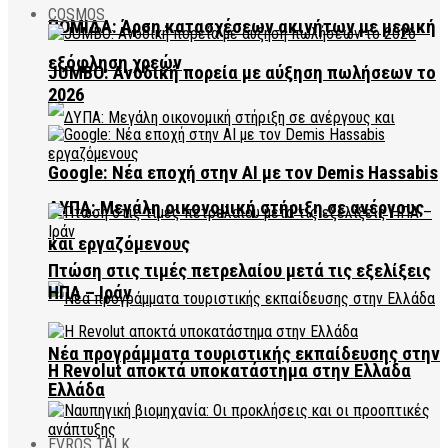
COSMOS
ΠΟΜΙΔΑ: Άρση κατασχέσεων ακινήτων με μερική
εξόφληση χρεών
JUMBO: Ανοδική πορεία με αύξηση πωλήσεων το
2026
Google: Νέα εποχή στην AI με τον Demis Hassabis
ΔΥΠΑ: Μεγάλη οικονομική στήριξη σε ανέργους
και εργαζόμενους
Πτώση στις τιμές πετρελαίου μετά τις εξελίξεις
ΗΠΑ – Ιράν
Νέα προγράμματα τουριστικής εκπαίδευσης στην
Η Revolut αποκτά υποκατάστημα στην Ελλάδα
Ελλάδα
EVROS TALK