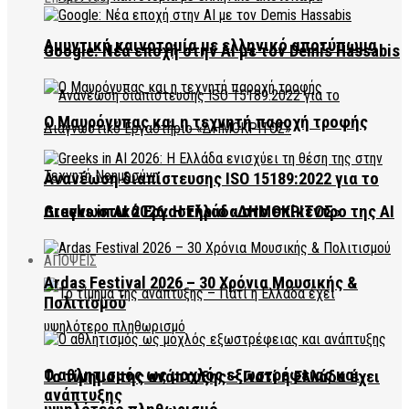
Αμυντική καινοτομία με ελληνικό αποτύπωμα
Google: Νέα εποχή στην AI με τον Demis Hassabis
Ο Μαυρόγυπας και η τεχνητή παροχή τροφής
Ανανέωση διαπίστευσης ISO 15189:2022 για το
Διαγνωστικό Εργαστήριο «ΔΗΜΟΚΡΙΤΟΣ»
Greeks in AI 2026: Η Ελλάδα στο επίκεντρο της AI
ΑΠΟΨΕΙΣ
Ardas Festival 2026 – 30 Χρόνια Μουσικής &
Πολιτισμού
Ο αθλητισμός ως μοχλός εξωστρέφειας και
Το τίμημα της ανάπτυξης – Γιατί η Ελλάδα έχει
ανάπτυξης