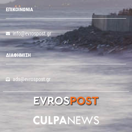
ΕΠΙΚΟΙΝΩΝΙΑ
info@evrospost.gr
ΔΙΑΦΗΜΙΣΗ
ads@evrospost.gr