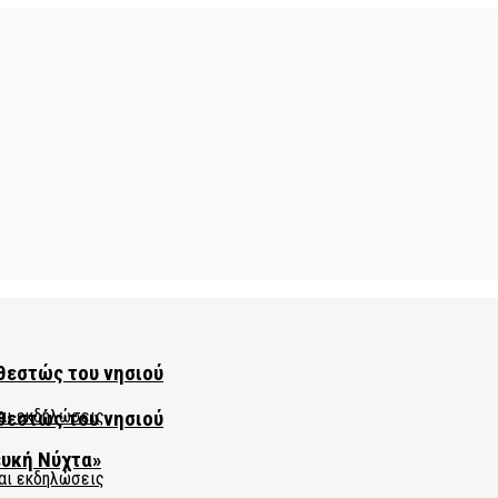
θεστώς του νησιού
θεστώς του νησιού
ευκή Νύχτα»