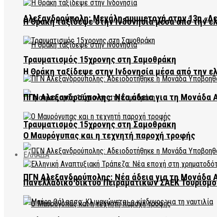
Αλεξανδρούπολη: Μεγάλη συμμετοχή στην 13η «Λ
Η Θράκη ταξίδεψε στην Ινδονησία μέσα από την ε
Τραυματισμός 15χρονης στη Σαμοθράκη
Η Θράκη ταξίδεψε στην Ινδονησία μέσα από την ε
ΠΓΝ Αλεξανδρούπολης: Νέα άδεια για τη Μονάδα
Τραυματισμός 15χρονης στη Σαμοθράκη
Ο Μαυρόγυπας και η τεχνητή παροχή τροφής
ΕΛΛΑΔΑ
ΠΓΝ Αλεξανδρούπολης: Νέα άδεια για τη Μονάδα
Πανελλαδικό δίκτυο Πειραματικών ΣΑΕΚ Τουρισμο