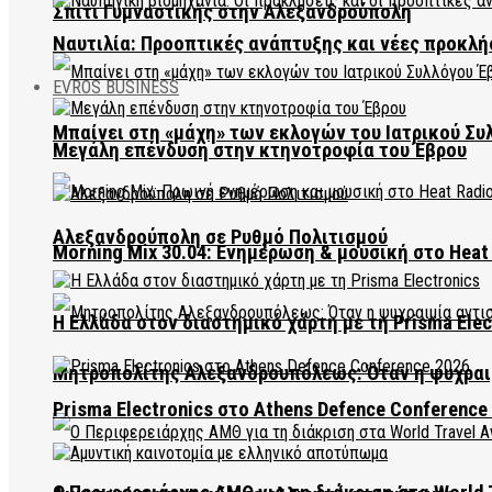
Σπίτι Γυμναστικής στην Αλεξανδρούπολη
Ναυτιλία: Προοπτικές ανάπτυξης και νέες προκλή
EVROS BUSINESS
Μπαίνει στη «μάχη» των εκλογών του Ιατρικού Συ
Μεγάλη επένδυση στην κτηνοτροφία του Έβρου
Αλεξανδρούπολη σε Ρυθμό Πολιτισμού
Morning Mix 30.04: Ενημέρωση & μουσική στο Heat 
Η Ελλάδα στον διαστημικό χάρτη με τη Prisma Elec
Μητροπολίτης Αλεξανδρουπόλεως: Όταν η ψυχραιμ
Prisma Electronics στο Athens Defence Conference