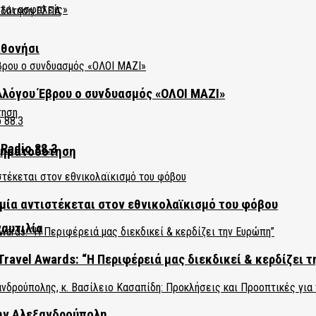
αθονήσι
λλόγου Έβρου ο συνδυασμός «ΟΛΟΙ ΜΑΖΙ»
Radio 88.3
χρηματοδότηση
ία αντιστέκεται στον εθνικολαϊκισμό του φόβου
ναυτιλία
Travel Awards: “Η Περιφέρειά μας διεκδικεί & κερδίζει 
την Αλεξανδρούπολη