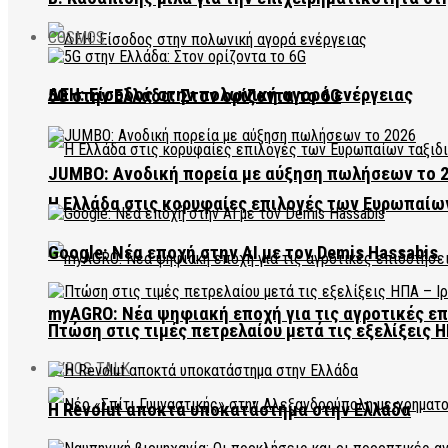
COSMOS
ΔΕΗ: Είσοδος στην πολωνική αγορά ενέργειας
5G στην Ελλάδα: Στον ορίζοντα το 6G
JUMBO: Ανοδική πορεία με αύξηση πωλήσεων το 
Η Ελλάδα στις κορυφαίες επιλογές των Ευρωπαίω
Google: Νέα εποχή στην AI με τον Demis Hassabis
myAGRO: Νέα ψηφιακή εποχή για τις αγροτικές ε
Πτώση στις τιμές πετρελαίου μετά τις εξελίξεις Η
EVROS TALK
Η Revolut αποκτά υποκατάστημα στην Ελλάδα