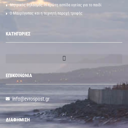
Μητρικός θηλασμός: Η πρώτη ασπίδα υγείας για το παιδί
Ο Μαυρόγυπας και η τεχνητή παροχή τροφής
ΚΑΤΗΓΟΡΙΕΣ
ΕΠΙΚΟΙΝΩΝΙΑ
info@evrospost.gr
ΔΙΑΦΗΜΙΣΗ