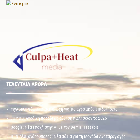
ΤΕΛΕΥΤΑΙΑ ΑΡΘΡΑ
myAGRO: Νέα ψηφιακή εποχή για τις αγροτικές επιδοτήσεις
JUMBO: Ανοδική πορεία με αύξηση πωλήσεων το 2026
Google: Νέα εποχή στην AI με τον Demis Hassabis
ΠΓΝ Αλεξανδρούπολης: Νέα άδεια για τη Μονάδα Αναπαραγωγής