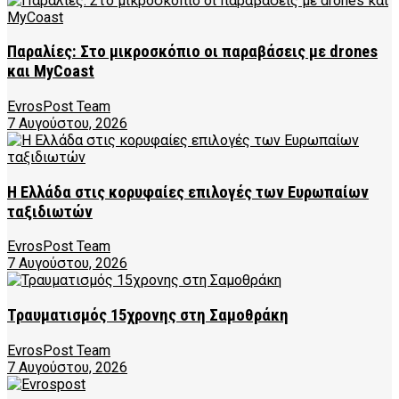
Παραλίες: Στο μικροσκόπιο οι παραβάσεις με drones
και MyCoast
EvrosPost Team
7 Αυγούστου, 2026
Η Ελλάδα στις κορυφαίες επιλογές των Ευρωπαίων
ταξιδιωτών
EvrosPost Team
7 Αυγούστου, 2026
Τραυματισμός 15χρονης στη Σαμοθράκη
EvrosPost Team
7 Αυγούστου, 2026