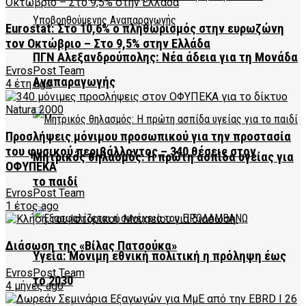
Eurostat: Στο 10,6% ο πληθωρισμός στην ευρωζώνη
τον Οκτώβριο – Στο 9,5% στην Ελλάδα
ΠΓΝ Αλεξανδρούπολης: Νέα άδεια για τη Μονάδα
EvrosPost Team
Αναπαραγωγής
4 έτη ago
Προσλήψεις μόνιμου προσωπικού για την προστασία
του φυσικού περιβάλλοντος – 340 θέσεις στον
Μητρικός θηλασμός: Η πρώτη ασπίδα υγείας για
ΟΦΥΠΕΚΑ
το παιδί
EvrosPost Team
1 έτος ago
Διάσωση της «Βίλας Πατσούκα»
Υγεία: Μόνιμη εθνική πολιτική η πρόληψη έως
EvrosPost Team
το 2030
4 μήνες ago