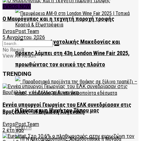
EVROS NOW
Ο Μαυρόγυπας και η τεχνητή παροχή τροφής
EvrosPost Team
5 Αυγούστου, 2026
Η Περιφέρεια Ανατολικής Μακεδονίας και
No Result
Θράκης λάμπει στη 43η London Wine Fair 2025,
View All Result
προωθώντας τον οινικό της πλούτο
TRENDING
Εννέα υπουργοί Γεωργίας του ΕΛΚ συνεδρίασαν στις
Η Γεύση και η Ψυχή του Τόπου μας
Βρυξέλλες – Η Δήλωση Αυγενάκη
EvrosPost Team
HEALTH
2 έτη ago