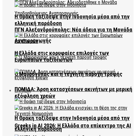
Η Θράκη ταξίδεψε στην Ινδονησία μέσα από την
ελληνική παράδοση
ΠΓΝ Αλεξανδρούπολης: Νέα άδεια για τη Μονάδα
Αναπαραγωγής
Η Ελλάδα στις κορυφαίες επιλογές των
Ευρωπαίων ταξιδιωτών
Ο Μαυρόγυπας και η τεχνητή παροχή τροφής
ΠΟΜΙΔΑ: Άρση κατασχέσεων ακινήτων με μερική
ΕΛΛΑΔΑ
εξόφληση χρεών
Η Θράκη ταξίδεψε στην Ινδονησία μέσα από την
Greeks in AI 2026: Η Ελλάδα στο επίκεντρο της AI
ελληνική παράδοση