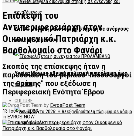
Home
EVROS NOW
Επίσκεψη του
Αντιπεριφερειάρχη στον
ΔΥΠΑ: Μεγάλη οικονομική στήριξη σε ανέργους
Οικουμενικό Πατριάρχη κ.κ.
και εργαζόμενους
Βαρθολομαίο στο Φανάρι
Σκοπός της επίσκεψης ήταν η
Υγεία: Μόνιμη εθνική πολιτική η πρόληψη έως
παρουσίαση του βιβλίου "Μουσουργοί
της θράκης" που εξέδωσε η
το 2030
Περιφερειακή Ενότητα Έβρου
CULTURE
by
EvrosPost Team
13 Ιουλίου, 2023
in
EVROS NOW