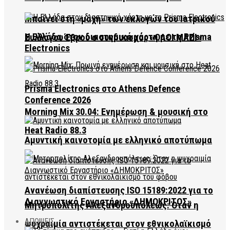
Μπαίνει στη «μάχη» των εκλογών του Ιατρικού
Η Ελλάδα στον διαστημικό χάρτη με τη Prisma
Συλλόγου Έβρου ο συνδυασμός «ΟΛΟΙ ΜΑΖΙ»
Electronics
Prisma Electronics στο Athens Defence
Conference 2026
Morning Mix 30.04: Ενημέρωση & μουσική στο
Heat Radio 88.3
Αμυντική καινοτομία με ελληνικό αποτύπωμα
Ανανέωση διαπίστευσης ISO 15189:2022 για το
Διαγνωστικό Εργαστήριο «ΔΗΜΟΚΡΙΤΟΣ»
Μητροπολίτης Αλεξανδρουπόλεως: Όταν η
ΑΠΟΨΕΙΣ
ψυχραιμία αντιστέκεται στον εθνικολαϊκισμό