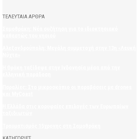
ΤΕΛΕΥΤΑΙΑ ΑΡΘΡΑ
Σαμοθράκη: Νέα συζήτηση για το ιδιοκτησιακό
καθεστώς του νησιού
Αλεξανδρούπολη: Μεγάλη συμμετοχή στην 13η «Λευκή
Νύχτα»
Η Θράκη ταξίδεψε στην Ινδονησία μέσα από την
ελληνική παράδοση
Παραλίες: Στο μικροσκόπιο οι παραβάσεις με drones
και MyCoast
Η Ελλάδα στις κορυφαίες επιλογές των Ευρωπαίων
ταξιδιωτών
Τραυματισμός 15χρονης στη Σαμοθράκη
ΚΑΤΗΓΟΡΙΕΣ