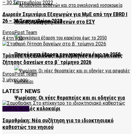
Δωρεάν Σεμινάρια Εξαγωγών για ΜμΕ από την EBRD Ι
26 – 30 Σεπτεμβρίου 2022
Νέα αξιολόγηση ασθενών στο ΕΣΥ
EvrosPost Team
4 έτη ago
Παγκόσμια έξαρση του καρκίνου έως το 2050
Τράπεζα της Ελλάδος: Αμετάβλητες οι προοπτικές
ζήτησης δανείων στο β΄ τρίμηνο 2026
EvrosPost Team
3 μήνες ago
LATEST NEWS
Ψωρίαση: Οι νέες θεραπείες και οι οδηγίες για
ασφαλές καλοκαίρι
EVROS NOW
Σαμοθράκη: Νέα συζήτηση για το ιδιοκτησιακό
καθεστώς του νησιού