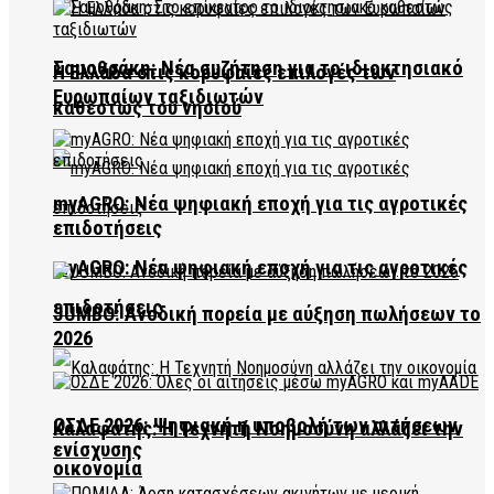
Σαμοθράκη: Νέα συζήτηση για το ιδιοκτησιακό
Η Ελλάδα στις κορυφαίες επιλογές των
Ευρωπαίων ταξιδιωτών
καθεστώς του νησιού
myAGRO: Νέα ψηφιακή εποχή για τις αγροτικές
επιδοτήσεις
myAGRO: Νέα ψηφιακή εποχή για τις αγροτικές
επιδοτήσεις
JUMBO: Ανοδική πορεία με αύξηση πωλήσεων το
2026
ΟΣΔΕ 2026: Ψηφιακή η υποβολή των αιτήσεων
Καλαφάτης: Η Τεχνητή Νοημοσύνη αλλάζει την
ενίσχυσης
οικονομία