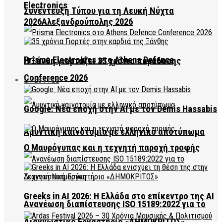
Electronics
Συνέντευξη Τύπου για τη Λευκή Νύχτα
2026Αλεξανδρούπολης 2026
Prisma Electronics στο Athens Defence
Η Ξάνθη γιορτάζει 35 χρόνια παράδοσης
Conference 2026
LIFESTYLE
Google: Νέα εποχή στην AI με τον Demis Hassabis
Αμυντική καινοτομία με ελληνικό αποτύπωμα
Ο Μαυρόγυπας και η τεχνητή παροχή τροφής
Greeks in AI 2026: Η Ελλάδα στο επίκεντρο της AI
Ανανέωση διαπίστευσης ISO 15189:2022 για το
Διαγνωστικό Εργαστήριο «ΔΗΜΟΚΡΙΤΟΣ»