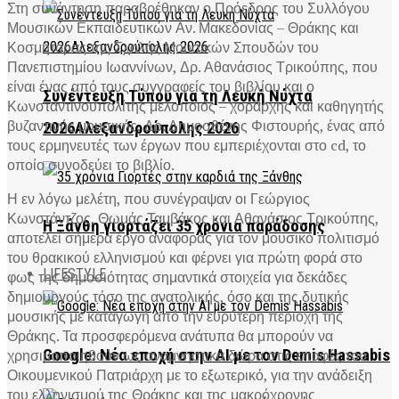
Στη συνάντηση παραβρέθηκαν ο Πρόεδρος του Συλλόγου
Μουσικών Εκπαιδευτικών Αν. Μακεδονίας – Θράκης και
Κοσμήτορας της Σχολής Μουσικών Σπουδών του
Πανεπιστημίου Ιωαννίνων, Δρ. Αθανάσιος Τρικούπης, που
είναι ένας από τους συγγραφείς του βιβλίου και ο
Συνέντευξη Τύπου για τη Λευκή Νύχτα
Κωνσταντινουπολίτης μελοποιός – χοράρχης και καθηγητής
βυζαντινής μουσικής, Δρ. Δημοσθένης Φιστουρής, ένας από
2026Αλεξανδρούπολης 2026
τους ερμηνευτές των έργων που εμπεριέχονται στο cd, το
οποίο συνοδεύει το βιβλίο.
Η εν λόγω μελέτη, που συνέγραψαν οι Γεώργιος
Κωνστάντζος, Θωμάς Ταμβάκος και Αθανάσιος Τρικούπης,
Η Ξάνθη γιορτάζει 35 χρόνια παράδοσης
αποτελεί σήμερα έργο αναφοράς για τον μουσικό πολιτισμό
του θρακικού ελληνισμού και φέρνει για πρώτη φορά στο
LIFESTYLE
φως της δημοσιότητας σημαντικά στοιχεία για δεκάδες
δημιουργούς τόσο της ανατολικής, όσο και της δυτικής
μουσικής με καταγωγή από την ευρύτερη περιοχή της
Θράκης. Τα προσφερόμενα ανάτυπα θα μπορούν να
χρησιμοποιηθούν ως αναμνηστικά δώρα στις επαφές του
Google: Νέα εποχή στην AI με τον Demis Hassabis
Οικουμενικού Πατριάρχη με το εξωτερικό, για την ανάδειξη
του ελληνισμού της Θράκης και της μακρόχρονης