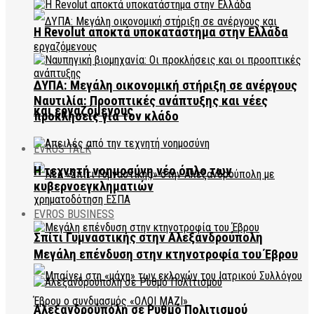
Η Revolut αποκτά υποκατάστημα στην Ελλάδα
ΔΥΠΑ: Μεγάλη οικονομική στήριξη σε ανέργους
Ναυτιλία: Προοπτικές ανάπτυξης και νέες
και εργαζόμενους
προκλήσεις για τον κλάδο
EVROS TALK
Η τεχνητή νοημοσύνη νέο όπλο των
κυβερνοεγκληματιών
EVROS BUSINESS
Σπίτι Γυμναστικής στην Αλεξανδρούπολη
Μεγάλη επένδυση στην κτηνοτροφία του Έβρου
Αλεξανδρούπολη σε Ρυθμό Πολιτισμού