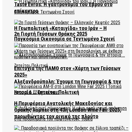
Taste Evros: Η γαστρονομία του Έβρου στο
επίκεντρο
Η Γεωπολιτική «Καταιγίδα» του Ιράν – Η
2η Γιορτή Γεύσεων Θράκης 2025
Παγκόσμια Οικονομία σε Τεντωμένο Σχοινί
Επιτυχία της ΠΑΜΘ στον «Χάρτη των Γεύσεων
2025»
Αλεξανδρούπολη: Έχουμε τη Γεωγραφία & την
Ιστορία … ζητείται Πολιτική
Η Περιφέρεια Ανατολικής Μακεδονίας και
Θράκης λάμπει στη 43η London Wine Fair 2025,
προωθώντας τον οινικό της πλούτο