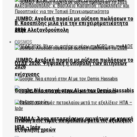
JUMBO: Ανοδική πορεία με αύξηση πωλήσεων το
Β. Κασαπίδης μιλά για την επιχειρηματικότητα
2026
στην Αλεξανδρούπολη
COSMOS
JUMBO: Ανοδική πορεία με αύξηση πωλήσεων το
ΟΣΔΕ 2026: Ψηφιακή η υποβολή των αιτήσεων
2026
ενίσχυσης
Google: Νέα εποχή στην AI με τον Demis Hassabis
ΠΟΜΙΔΑ: Άρση κατασχέσεων ακινήτων με μερική
Πτώση στις τιμές πετρελαίου μετά τις εξελίξεις
ΗΠΑ – Ιράν
εξόφληση χρεών