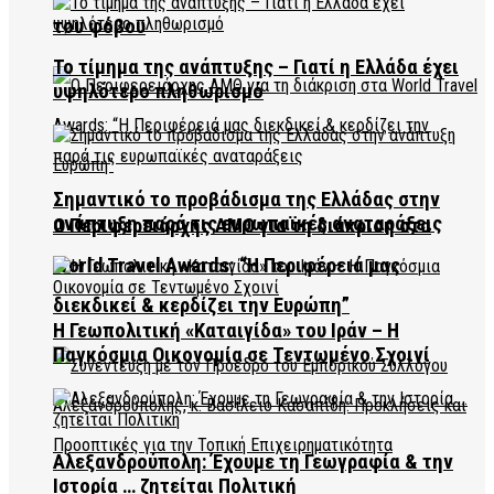
του φόβου
Το τίμημα της ανάπτυξης – Γιατί η Ελλάδα έχει
υψηλότερο πληθωρισμό
Σημαντικό το προβάδισμα της Ελλάδας στην
ανάπτυξη παρά τις ευρωπαϊκές αναταράξεις
Ο Περιφερειάρχης ΑΜΘ για τη διάκριση στα
World Travel Awards: “Η Περιφέρειά μας
διεκδικεί & κερδίζει την Ευρώπη”
Η Γεωπολιτική «Καταιγίδα» του Ιράν – Η
Παγκόσμια Οικονομία σε Τεντωμένο Σχοινί
Αλεξανδρούπολη: Έχουμε τη Γεωγραφία & την
Ιστορία … ζητείται Πολιτική