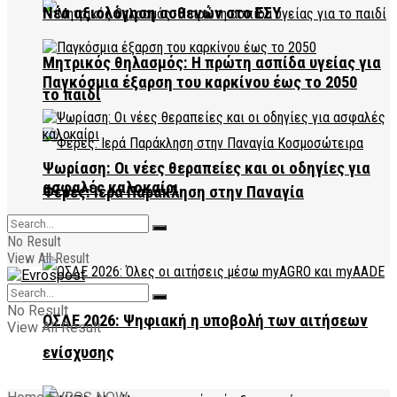
Νέα αξιολόγηση ασθενών στο ΕΣΥ
Μητρικός θηλασμός: Η πρώτη ασπίδα υγείας για
Παγκόσμια έξαρση του καρκίνου έως το 2050
το παιδί
Ψωρίαση: Οι νέες θεραπείες και οι οδηγίες για
ασφαλές καλοκαίρι
Φέρες: Ιερά Παράκληση στην Παναγία
Κοσμοσώτειρα
No Result
View All Result
No Result
ΟΣΔΕ 2026: Ψηφιακή η υποβολή των αιτήσεων
View All Result
ενίσχυσης