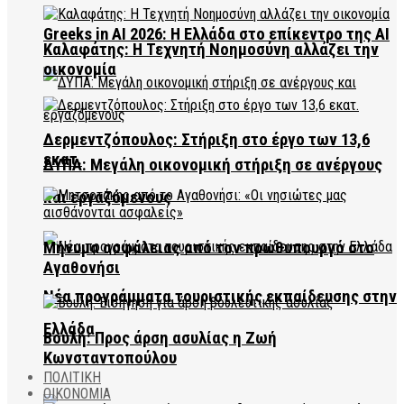
Greeks in AI 2026: Η Ελλάδα στο επίκεντρο της AI
Καλαφάτης: Η Τεχνητή Νοημοσύνη αλλάζει την
οικονομία
Δερμεντζόπουλος: Στήριξη στο έργο των 13,6
εκατ.
ΔΥΠΑ: Μεγάλη οικονομική στήριξη σε ανέργους
και εργαζόμενους
Μήνυμα ασφάλειας από τον πρωθυπουργό στο
Αγαθονήσι
Νέα προγράμματα τουριστικής εκπαίδευσης στην
Ελλάδα
Βουλή: Προς άρση ασυλίας η Ζωή
Κωνσταντοπούλου
ΠΟΛΙΤΙΚΗ
ΟΙΚΟΝΟΜΙΑ