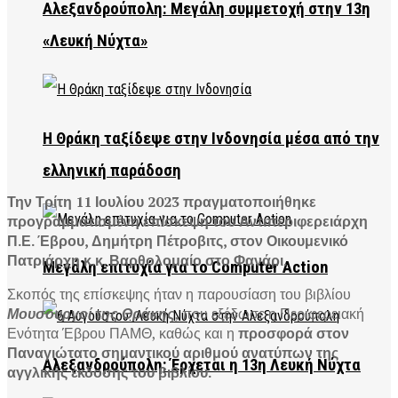
Αλεξανδρούπολη: Μεγάλη συμμετοχή στην 13η
«Λευκή Νύχτα»
Η Θράκη ταξίδεψε στην Ινδονησία μέσα από την
ελληνική παράδοση
Την Τρίτη 11 Ιουλίου 2023 πραγματοποιήθηκε
προγραμματισμένη επίσκεψη του Αντιπεριφερειάρχη
Π.Ε. Έβρου, Δημήτρη Πέτροβιτς, στον Οικουμενικό
Πατριάρχη κ.κ. Βαρθολομαίο στο Φανάρι.
Μεγάλη επιτυχία για το Computer Action
Σκοπός της επίσκεψης ήταν η παρουσίαση του βιβλίου
Μουσουργοί της Θράκης
, που εξέδωσε η Περιφερειακή
Ενότητα Έβρου ΠΑΜΘ, καθώς και η
προσφορά στον
Παναγιώτατο σημαντικού αριθμού ανατύπων της
Αλεξανδρούπολη: Έρχεται η 13η Λευκή Νύχτα
αγγλικής έκδοσης του βιβλίου.