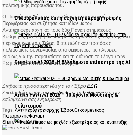
πολιτισμικής παρουσίας του.
Ο Πατριάρχης δέχτηκε εγκαρδίως την προσφορά της
Ο Μαυρόγυπας και η τεχνητή παροχή τροφής
Περιφέρειας και συζήτησε κατ’ ιδίαν με τον
Αντιπεριφερειάρχη και τους δύο Πανεπιστημιακούς
Καθηγητές για το βιβλίο και για τις προοπτικές διάχυσης του
περιεχομένου του. Τέλος, διατυπώθηκαν προτάσεις
πολιτιστικής συνεργασίας από αμφότερες τις πλευρές,
κυρίως για την παρουσίαση και τη διάδοση του έργου των
Greeks in AI 2026: Η Ελλάδα στο επίκεντρο της AI
Ρωμιών μελοποιών και μουσουργών.
Διαβάστε πρισσότερα νέα για τον Έβρο
ΕΔΩ
Ακολουθήστε μας στο
facebook
και το
Instagram
για την
Ardas Festival 2026 – 30 Χρόνια Μουσικής &
καθημερινή σας ενημέρωση
Πολιτισμού
Tags:
Αντιπεριφερειάρχης Έβρου
Οικουμενικός
Πατριάρχης
Φανάρι
Share
Tweet
Pin