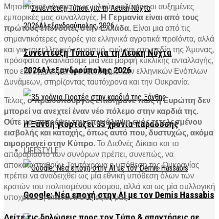
Μητσοτάκης τόνισε, πως μιλούν καλύτερα οι αυξημένες
εμπορικές μας συναλλαγές.
Η Γερμανία είναι από τους
πρώτους επενδυτές στην Ελλάδα.
Είναι μια από τις
σημαντικότερες αγορές για ελληνικά αγροτικά προϊόντα, αλλά
και για τον ελληνικό τουρισμό, ενώ και στο πεδίο της Άμυνας,
Συνέντευξη Τύπου για τη Λευκή Νύχτα
πρόσφατα εγκαινιάσαμε μια νέα μορφή κυκλικής ανταλλαγής,
2026Αλεξανδρούπολης 2026
που εκσυγχρονίζει τον εξοπλισμό των ελληνικών Ενόπλων
Δυνάμεων, στηρίζοντας ταυτόχρονα και την Ουκρανία.
Τέλος,
ο πρωθυπουργός επισήμανε πως η Ευρώπη δεν
μπορεί να ανεχτεί έναν νέο πόλεμο στην καρδιά της.
Ούτε να επιτρέψει την επανάληψη ενός τετελεσμένου
Η Ξάνθη γιορτάζει 35 χρόνια παράδοσης
εισβολής και κατοχής, όπως αυτό που, δυστυχώς, ακόμα
αιμορραγεί στην Κύπρο
. Το Διεθνές Δίκαιο και το
LIFESTYLE
απαραβίαστο των συνόρων πρέπει, συνεπώς, να
αποκατασταθούν. Ταυτόχρονα η υπόθεση της Ουκρανίας
πρέπει να αναδειχθεί ως μία εθνική υπόθεση όλων των
κρατών του πολιτισμένου κόσμου, αλλά και ως μία συλλογική
Google: Νέα εποχή στην AI με τον Demis Hassabis
υποχρέωση απέναντι στις αξίες μας.
Δείτε τις δηλώσεις προς τον Τύπο & απαντήσεις σε