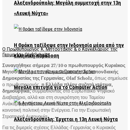
Αλεξανδρούπολη: Μεγάλη συμμετοχή στην 13η
«Λευκή Νύχτα»
Η Θράκη ταξίδεψε στην Ινδονησία μέσα από την
O Πρωθυπουργός Κ. Μητσοτάκης & ο Καγκελάριος της
Γερμανίας Olaf Scholz
ελληνική παράδοση
Συναντήθηκε σήμερα 27/10 ο πρωθυπουργός Κυριάκος
Μητσοτάκης με τον Καγκελάριο της Ομοσπονδιακής
Δημοκρατίας της Γερμανίας, Olaf Scholz,
όπως σημείωσε
ο πρωθυπουργός,
η Ελλάδα πλέον συζητά ισότιμα,
Μεγάλη επιτυχία για το Computer Action
δημιουργικά,
συμβάλλοντας στο Ευρωπαϊκό Ψηφιακό
Διαβατήριο, αλλά και στη συγκρότηση του Ταμείου
Ανάκαμψης. Πρωταγωνιστώντας, τώρα, για μία ενιαία
κοινοτική πολιτική στην Ενέργεια. Για την Ευρωπαϊκή
Στρατηγική Αυτονομία.
Αλεξανδρούπολη: Έρχεται η 13η Λευκή Νύχτα
Για τις διμερείς σχέσεις Ελλάδας-Γερμανίας ο Κυριακός