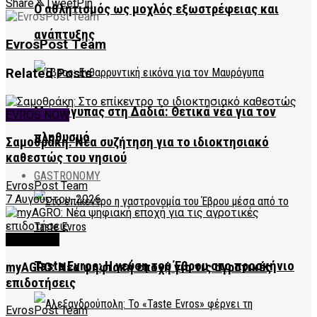
Share
Tweet
Pin
Ο αθλητισμός ως μοχλός εξωστρέφειας και
ανάπτυξης
EvrosPost Team
Related
Posts
Μαυρόγυπας στη Δαδιά: Θετικά νέα για τον
EVROS NOW
πληθυσμό
Σαμοθράκη: Νέα συζήτηση για το ιδιοκτησιακό
καθεστώς του νησιού
GASTRONOMY
EvrosPost Team
7 Αυγούστου, 2026
FEATURED
Taste Evros: Η γεύση του Έβρου στο προσκήνιο
myAGRO: Νέα ψηφιακή εποχή για τις αγροτικές
επιδοτήσεις
EvrosPost Team