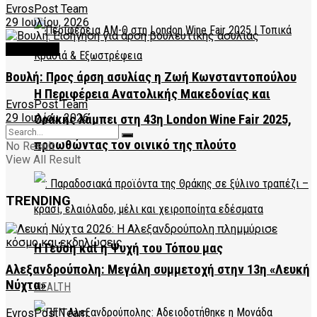
EvrosPost Team
29 Ιουλίου, 2026
FEATURED
Βουλή: Προς άρση ασυλίας η Ζωή Κωνσταντοπούλου
Η Περιφέρεια Ανατολικής Μακεδονίας και
EvrosPost Team
29 Ιουλίου, 2026
Θράκης λάμπει στη 43η London Wine Fair 2025,
προωθώντας τον οινικό της πλούτο
No Result
View All Result
TRENDING
Η Γεύση και η Ψυχή του Τόπου μας
Αλεξανδρούπολη: Μεγάλη συμμετοχή στην 13η «Λευκή
Νύχτα»
HEALTH
EvrosPost Team