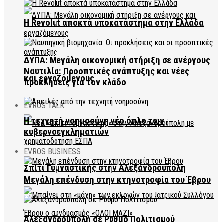
Η Revolut αποκτά υποκατάστημα στην Ελλάδα
ΔΥΠΑ: Μεγάλη οικονομική στήριξη σε ανέργους
Ναυτιλία: Προοπτικές ανάπτυξης και νέες
και εργαζόμενους
προκλήσεις για τον κλάδο
EVROS TALK
Η τεχνητή νοημοσύνη νέο όπλο των
κυβερνοεγκληματιών
EVROS BUSINESS
Σπίτι Γυμναστικής στην Αλεξανδρούπολη
Μεγάλη επένδυση στην κτηνοτροφία του Έβρου
Αλεξανδρούπολη σε Ρυθμό Πολιτισμού