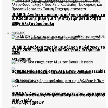
JUMBO: Ανοδική πορεία με αύξηση πωλήσεων το
Β. Κασαπίδης μιλά για την επιχειρηματικότητα
2026
στην Αλεξανδρούπολη
COSMOS
JUMBO: Ανοδική πορεία με αύξηση πωλήσεων το
ΟΣΔΕ 2026: Ψηφιακή η υποβολή των αιτήσεων
2026
ενίσχυσης
Google: Νέα εποχή στην AI με τον Demis Hassabis
ΠΟΜΙΔΑ: Άρση κατασχέσεων ακινήτων με μερική
Πτώση στις τιμές πετρελαίου μετά τις εξελίξεις
ΗΠΑ – Ιράν
εξόφληση χρεών