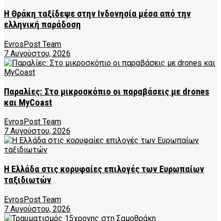
Η Θράκη ταξίδεψε στην Ινδονησία μέσα από την
ελληνική παράδοση
EvrosPost Team
7 Αυγούστου, 2026
Παραλίες: Στο μικροσκόπιο οι παραβάσεις με drones
και MyCoast
EvrosPost Team
7 Αυγούστου, 2026
Η Ελλάδα στις κορυφαίες επιλογές των Ευρωπαίων
ταξιδιωτών
EvrosPost Team
7 Αυγούστου, 2026