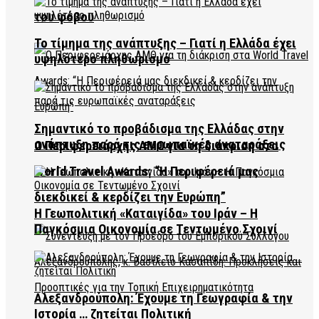
του φόβου
Το τίμημα της ανάπτυξης – Γιατί η Ελλάδα έχει
υψηλότερο πληθωρισμό
Σημαντικό το προβάδισμα της Ελλάδας στην
ανάπτυξη παρά τις ευρωπαϊκές αναταράξεις
Ο Περιφερειάρχης ΑΜΘ για τη διάκριση στα
World Travel Awards: “Η Περιφέρειά μας
διεκδικεί & κερδίζει την Ευρώπη”
Η Γεωπολιτική «Καταιγίδα» του Ιράν – Η
Παγκόσμια Οικονομία σε Τεντωμένο Σχοινί
Αλεξανδρούπολη: Έχουμε τη Γεωγραφία & την
Ιστορία … ζητείται Πολιτική