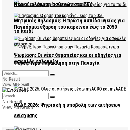
Νέα αξιολόγηση ασθενών στο ΕΣΥ
Μητρικός θηλασμός: Η πρώτη ασπίδα υγείας για
Παγκόσμια έξαρση του καρκίνου έως το 2050
το παιδί
Ψωρίαση: Οι νέες θεραπείες και οι οδηγίες για
ασφαλές καλοκαίρι
Φέρες: Ιερά Παράκληση στην Παναγία
Κοσμοσώτειρα
No Result
View All Result
No Result
ΟΣΔΕ 2026: Ψηφιακή η υποβολή των αιτήσεων
View All Result
ενίσχυσης