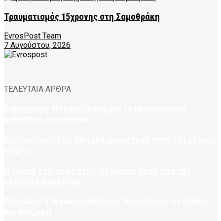
Τραυματισμός 15χρονης στη Σαμοθράκη
EvrosPost Team
7 Αυγούστου, 2026
ΤΕΛΕΥΤΑΙΑ ΑΡΘΡΑ
Σαμοθράκη: Νέα συζήτηση για το ιδιοκτησιακό
καθεστώς του νησιού
Αλεξανδρούπολη: Μεγάλη συμμετοχή στην 13η «Λευκή
Νύχτα»
Η Θράκη ταξίδεψε στην Ινδονησία μέσα από την
ελληνική παράδοση
Παραλίες: Στο μικροσκόπιο οι παραβάσεις με drones
και MyCoast