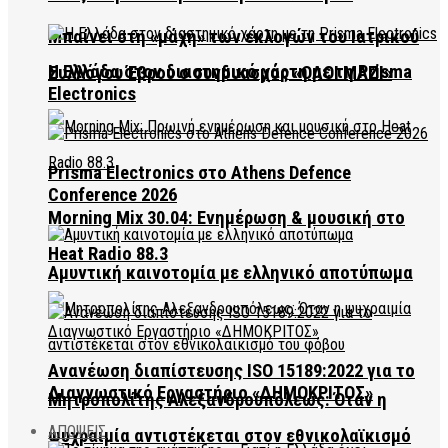
Μπαίνει στη «μάχη» των εκλογών του Ιατρικού
Η Ελλάδα στον διαστημικό χάρτη με τη Prisma
Συλλόγου Έβρου ο συνδυασμός «ΟΛΟΙ ΜΑΖΙ»
Electronics
Prisma Electronics στο Athens Defence
Conference 2026
Morning Mix 30.04: Ενημέρωση & μουσική στο
Heat Radio 88.3
Αμυντική καινοτομία με ελληνικό αποτύπωμα
Ανανέωση διαπίστευσης ISO 15189:2022 για το
Διαγνωστικό Εργαστήριο «ΔΗΜΟΚΡΙΤΟΣ»
Μητροπολίτης Αλεξανδρουπόλεως: Όταν η
ΑΠΟΨΕΙΣ
ψυχραιμία αντιστέκεται στον εθνικολαϊκισμό