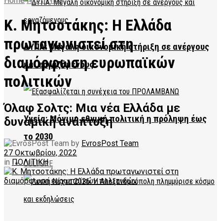
Home
ΠΟΛΙΤΙΚΗ
Κ. Μητσοτάκης: Η Ελλάδα
πρωταγωνιστεί στη
ΔΥΠΑ: Μεγάλη οικονομική στήριξη σε ανέργους
διαμόρφωση ευρωπαϊκών
και εργαζόμενους
πολιτικών
Όλαφ Σολτς: Μια νέα Ελλάδα με
Υγεία: Μόνιμη εθνική πολιτική η πρόληψη έως
δυναμική ανάπτυξη
το 2030
by
EvrosPost Team
27 Οκτωβρίου, 2022
in
ΠΟΛΙΤΙΚΗ
CULTURE