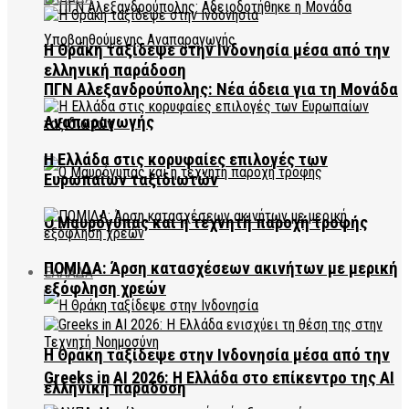
Η Θράκη ταξίδεψε στην Ινδονησία μέσα από την
ελληνική παράδοση
ΠΓΝ Αλεξανδρούπολης: Νέα άδεια για τη Μονάδα
Αναπαραγωγής
Η Ελλάδα στις κορυφαίες επιλογές των
Ευρωπαίων ταξιδιωτών
Ο Μαυρόγυπας και η τεχνητή παροχή τροφής
ΠΟΜΙΔΑ: Άρση κατασχέσεων ακινήτων με μερική
ΕΛΛΑΔΑ
εξόφληση χρεών
Η Θράκη ταξίδεψε στην Ινδονησία μέσα από την
Greeks in AI 2026: Η Ελλάδα στο επίκεντρο της AI
ελληνική παράδοση