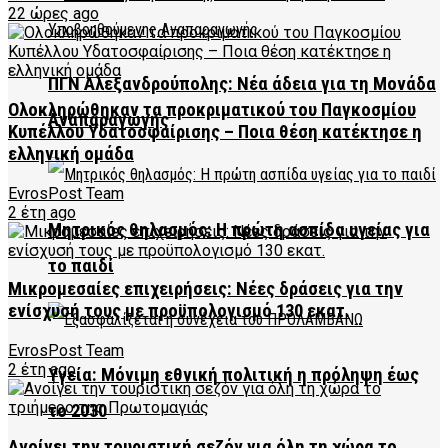
22 ώρες ago
ΠΓΝ Αλεξανδρούπολης: Νέα άδεια για τη Μονάδα
Ολοκληρώθηκαν τα προκριματικού του Παγκοσμίου
Αναπαραγωγής
Κυπέλλου Υδατοσφαίρισης – Ποια θέση κατέκτησε η
ελληνική ομάδα
EvrosPost Team
2 έτη ago
Μητρικός θηλασμός: Η πρώτη ασπίδα υγείας για
το παιδί
Μικρομεσαίες επιχειρήσεις: Νέες δράσεις για την
ενίσχυσή τους με προϋπολογισμό 130 εκατ.
EvrosPost Team
2 έτη ago
Υγεία: Μόνιμη εθνική πολιτική η πρόληψη έως
το 2030
Ανοίγει την τουριστική σεζόν για όλη τη χώρα το