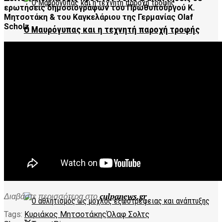
ερωτήσεις δημοσιογράφων του Πρωθυπουργού Κ.
Μητσοτάκη & του Καγκελάριου της Γερμανίας Olaf
Scholz
Ο Μαυρόγυπας και η τεχνητή παροχή τροφής
Greeks in AI 2026: Η Ελλάδα στο επίκεντρο της AI
Ardas Festival 2026 – 30 Χρόνια Μουσικής &
Πολιτισμού
Διαβάστε περισσότερα στο
culpanews.gr
Tags:
Κυριάκος Μητσοτάκης
Όλαφ Σολτς