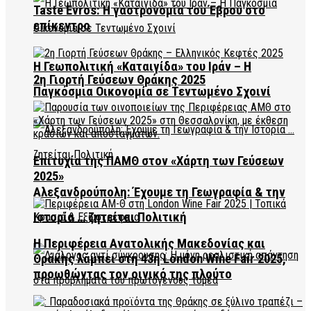
Taste Evros: Η γαστρονομία του Έβρου στο
επίκεντρο
Η Γεωπολιτική «Καταιγίδα» του Ιράν – Η
2η Γιορτή Γεύσεων Θράκης 2025
Παγκόσμια Οικονομία σε Τεντωμένο Σχοινί
Επιτυχία της ΠΑΜΘ στον «Χάρτη των Γεύσεων
2025»
Αλεξανδρούπολη: Έχουμε τη Γεωγραφία & την
Ιστορία … ζητείται Πολιτική
Η Περιφέρεια Ανατολικής Μακεδονίας και
Θράκης λάμπει στη 43η London Wine Fair 2025,
προωθώντας τον οινικό της πλούτο