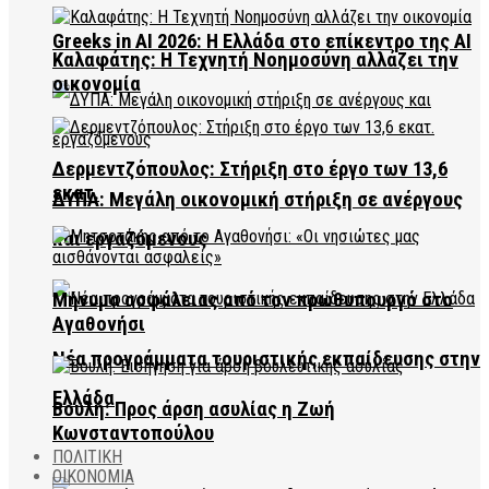
Greeks in AI 2026: Η Ελλάδα στο επίκεντρο της AI
Καλαφάτης: Η Τεχνητή Νοημοσύνη αλλάζει την
οικονομία
Δερμεντζόπουλος: Στήριξη στο έργο των 13,6
εκατ.
ΔΥΠΑ: Μεγάλη οικονομική στήριξη σε ανέργους
και εργαζόμενους
Μήνυμα ασφάλειας από τον πρωθυπουργό στο
Αγαθονήσι
Νέα προγράμματα τουριστικής εκπαίδευσης στην
Ελλάδα
Βουλή: Προς άρση ασυλίας η Ζωή
Κωνσταντοπούλου
ΠΟΛΙΤΙΚΗ
ΟΙΚΟΝΟΜΙΑ