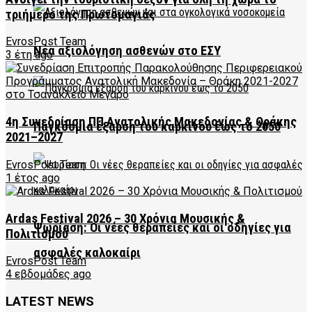
τριήμερο της Πρωτομαγιάς
EvrosPost Team
Νέα αξιολόγηση ασθενών στο ΕΣΥ
3 έτη ago
4η Συνεδρίαση ΠΠ Ανατολικής Μακεδονίας & Θράκης
Παγκόσμια έξαρση του καρκίνου έως το 2050
2021–2027
EvrosPost Team
1 έτος ago
Ardas Festival 2026 – 30 Χρόνια Μουσικής &
Ψωρίαση: Οι νέες θεραπείες και οι οδηγίες για
Πολιτισμού
ασφαλές καλοκαίρι
EvrosPost Team
4 εβδομάδες ago
LATEST NEWS