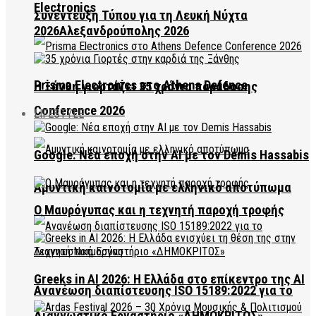
Electronics
Συνέντευξη Τύπου για τη Λευκή Νύχτα
2026Αλεξανδρούπολης 2026
Prisma Electronics στο Athens Defence
Η Ξάνθη γιορτάζει 35 χρόνια παράδοσης
Conference 2026
LIFESTYLE
Google: Νέα εποχή στην AI με τον Demis Hassabis
Αμυντική καινοτομία με ελληνικό αποτύπωμα
Ο Μαυρόγυπας και η τεχνητή παροχή τροφής
Greeks in AI 2026: Η Ελλάδα στο επίκεντρο της AI
Ανανέωση διαπίστευσης ISO 15189:2022 για το
Διαγνωστικό Εργαστήριο «ΔΗΜΟΚΡΙΤΟΣ»