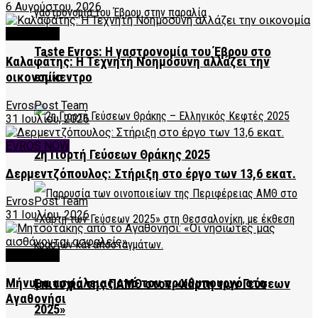
6 Αυγούστου, 2026
FEATURED
Taste Evros: Η γαστρονομία του Έβρου στο
Καλαφάτης: Η Τεχνητή Νοημοσύνη αλλάζει την
επίκεντρο
οικονομία
EvrosPost Team
31 Ιουλίου, 2026
EVROS NOW
2η Γιορτή Γεύσεων Θράκης 2025
Δερμεντζόπουλος: Στήριξη στο έργο των 13,6 εκατ.
EvrosPost Team
31 Ιουλίου, 2026
FEATURED
Μήνυμα ασφάλειας από τον πρωθυπουργό στο
Επιτυχία της ΠΑΜΘ στον «Χάρτη των Γεύσεων
Αγαθονήσι
2025»