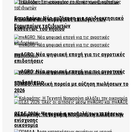
Σαμοθράκη: Νέα συζήτηση για το ιδιοκτησιακό
Η Ελλάδα στις κορυφαίες επιλογές των
Ευρωπαίων ταξιδιωτών
καθεστώς του νησιού
myAGRO: Νέα ψηφιακή εποχή για τις αγροτικές
επιδοτήσεις
myAGRO: Νέα ψηφιακή εποχή για τις αγροτικές
επιδοτήσεις
JUMBO: Ανοδική πορεία με αύξηση πωλήσεων το
2026
ΟΣΔΕ 2026: Ψηφιακή η υποβολή των αιτήσεων
Καλαφάτης: Η Τεχνητή Νοημοσύνη αλλάζει την
ενίσχυσης
οικονομία