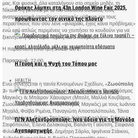
μας. Και φυσικά, όλα καταλήγουν στο σημείο μηδέν, τη
Θράκης λάμπει στη 43η London Wine Fair 2025,
Νίκαια. Τη γειτονιά με τα πιο σκοτεινά σοκάκια, τους
ανατριχιαστικά (αστείους) αστικούς μύθους, και τους
προωθώντας τον οινικό της πλούτο
περαστικούς που σου λένε «φιλαράκι, έχεις κάνα πρόβλημα;»
ενώ εσύ απλώς περιμένεις να χτυπήσει το κουδούνι για να
ξεκινήσει η τρίτη ώρα «Εμείς και ο Κόσμος».
Η παράσταση είναι ήδη
SOLD OUT.
Παρασκευή: 22:00.
Η Γεύση και η Ψυχή του Τόπου μας
HEALTH
Ενώ συνεχίζεται η ταινία Κινουμένων Σχεδίων, «
Ζωούπολη
2
» των Τζάρεντ Μπους (Ζωούπολη, Ενκάντο: Ένας Κόσμος
Μαγικός) & Μπάιρον Χάουαρντ (Μπολτ, Μαλλιά Κουβάρια,
Ζωούπολη, Ενκάντο: Ένας Κόσμος Μαγικός) με τους Ιωάννα
Μιχαλά, Φοίβο Ριμένα, Παναγιώτη Αποστολόπουλο, Τάνια
Παλαιολόγου, Γιάννη Τσούτσια, Κώστα Δαρλάση, Γιάννη
ΠΓΝ Αλεξανδρούπολης: Νέα άδεια για τη Μονάδα
Στεφόπουλο, Έλενα Δελακούρα, Βαλάντη Γαούτση, Στεφανία
Αναπαραγωγής
Φιλιάδη, Βασίλη Μήλιο, Δημήτρη Σάρλο, Ιφιγένεια Στάικου,