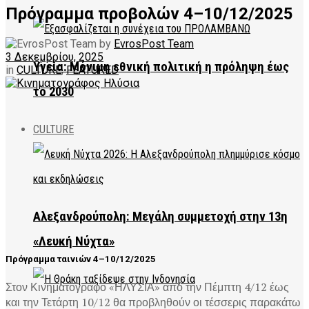
Πρόγραμμα προβολών 4–10/12/2025
by
EvrosPost Team
3 Δεκεμβρίου, 2025
Υγεία: Μόνιμη εθνική πολιτική η πρόληψη έως
in
CULTURE
,
FEATURED
το 2030
CULTURE
Αλεξανδρούπολη: Μεγάλη συμμετοχή στην 13η
«Λευκή Νύχτα»
Πρόγραμμα ταινιών 4–10/12/2025
Στον Κινηματογράφο «ΗΛΥΣΙΑ» από την Πέμπτη 4/12 έως
και την Τετάρτη 10/12 θα προβληθούν οι τέσσερις παρακάτω