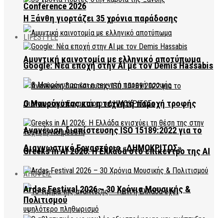
Conference 2026
Η Ξάνθη γιορτάζει 35 χρόνια παράδοσης
LIFESTYLE
Αμυντική καινοτομία με ελληνικό αποτύπωμα
Google: Νέα εποχή στην AI με τον Demis Hassabis
Ο Μαυρόγυπας και η τεχνητή παροχή τροφής
Ανανέωση διαπίστευσης ISO 15189:2022 για το
Διαγνωστικό Εργαστήριο «ΔΗΜΟΚΡΙΤΟΣ»
Greeks in AI 2026: Η Ελλάδα στο επίκεντρο της AI
ΑΠΟΨΕΙΣ
Ardas Festival 2026 – 30 Χρόνια Μουσικής &
Πολιτισμού