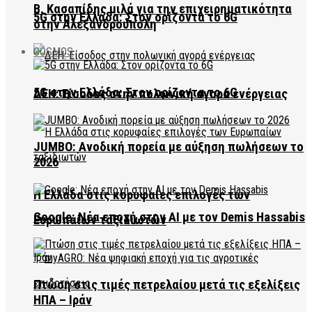
Β. Κασαπίδης μιλά για την επιχειρηματικότητα
5G στην Ελλάδα: Στον ορίζοντα το 6G
στην Αλεξανδρούπολη
COSMOS
5G στην Ελλάδα: Στον ορίζοντα το 6G
ΔΕΗ: Είσοδος στην πολωνική αγορά ενέργειας
JUMBO: Ανοδική πορεία με αύξηση πωλήσεων το
2026
Η Ελλάδα στις κορυφαίες επιλογές των
Google: Νέα εποχή στην AI με τον Demis Hassabis
Ευρωπαίων ταξιδιωτών
Πτώση στις τιμές πετρελαίου μετά τις εξελίξεις
ΗΠΑ – Ιράν