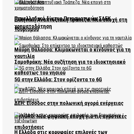
Πανελλαδικό δίκτυο Πειραματικών ΣΑΕΚ
Ελληνική Αναπτυξιακή Τράπεζα: Νέα εποχή στη
χρηματοδότηση
Τουρισμού
Μαύρη Θάλασσα: Κλιμακώνεται ο κίνδυνος για τη
ναυτιλία
Σαμοθράκη: Νέα συζήτηση για το ιδιοκτησιακό
καθεστώς του νησιού
5G στην Ελλάδα: Στον ορίζοντα το 6G
ΔΕΗ: Είσοδος στην πολωνική αγορά ενέργειας
myAGRO: Νέα ψηφιακή εποχή για τις αγροτικές
επιδοτήσεις
Η Ελλάδα στις κορυφαίες επιλογές των