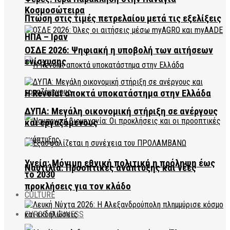
Κοσμοσώτειρα
Πτώση στις τιμές πετρελαίου μετά τις εξελίξεις
ΗΠΑ – Ιράν
ΟΣΔΕ 2026: Ψηφιακή η υποβολή των αιτήσεων
ενίσχυσης
Η Revolut αποκτά υποκατάστημα στην Ελλάδα
ΔΥΠΑ: Μεγάλη οικονομική στήριξη σε ανέργους
και εργαζόμενους
Υγεία: Μόνιμη εθνική πολιτική η πρόληψη έως
Ναυτιλία: Προοπτικές ανάπτυξης και νέες
το 2030
προκλήσεις για τον κλάδο
CULTURE
EVROS BUSINESS