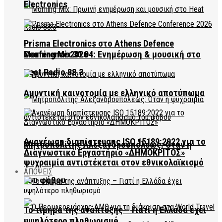
Electronics
Prisma Electronics στο Athens Defence
Conference 2026
Morning Mix 30.04: Ενημέρωση & μουσική στο
Heat Radio 88.3
Αμυντική καινοτομία με ελληνικό αποτύπωμα
Ανανέωση διαπίστευσης ISO 15189:2022 για το
Μητροπολίτης Αλεξανδρουπόλεως: Όταν η
Διαγνωστικό Εργαστήριο «ΔΗΜΟΚΡΙΤΟΣ»
ψυχραιμία αντιστέκεται στον εθνικολαϊκισμό
ΑΠΟΨΕΙΣ
του φόβου
Το τίμημα της ανάπτυξης – Γιατί η Ελλάδα έχει
υψηλότερο πληθωρισμό