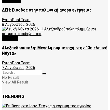
FEATURED
ΔΕΗ: Είσοδος στην πολωνική αγορά ενέργειας
EvrosPost Team
8 Αυγούστου, 2026
CULTURE
Αλεξανδρούπολη: Μεγάλη συμμετοχή στην 13η «Λευκή
Νύχτα»
EvrosPost Team
7 Αυγούστου, 2026
No Result
View All Result
TRENDING