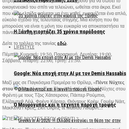
2026Αλεξανδρούπολης 2026
απρόβλεπτες διαστάσεις, και με τον χρόνο για να σώσει το
οικογενειακό του σπίτι να τελειώνει, ωθείται στα άκρα. Εκεί
που κάθε ελπίδα φαίνεται να έχει χαθεί, εμφανίζεται ένα απλό,
εύκολο σχέδιο της τελευταίας στιγμής. Μια κίνηση που θα
μπορούσε να είναι η μόνη του ευκαιρία να αποκαταστήσει τα
Η Ξάνθη γιορτάζει 35 χρόνια παράδοσης
πάντα και να βγει νικητής.
Δείτε το τρέιλερ της ταινίας
εδώ
.
LIFESTYLE
Πέμπτη, Κυριακή: 19:30, Παρασκευή, Δευτέρα: 19:00,
Σάββατο, Τετάρτη: 22:00, Τρίτη: 21:30.
Google: Νέα εποχή στην AI με τον Demis Hassabis
Μαζί μας σε Παγκόσμια Πρεμιέρα το Θρίλερ, «
Πέντε Νύχτες
στου Φρέντι 2
» της Έμα Τάμι (The Wind, Πέντε Νύχτες στου
Φρέντι) με τους Τζος Χάτσερσον, Πάιπερ Ρούμπιο,
Ελίζαμπεθ Λέιλ, Φρέντι Κάρτερ, Θιόντους Κρέιν, Γουέιν Νάιτ,
Ο Μαυρόγυπας και η τεχνητή παροχή τροφής
ΜακΚένα Γκρέις, Σκιτ Όλριτς & Μάθιου Λίλαρντ…