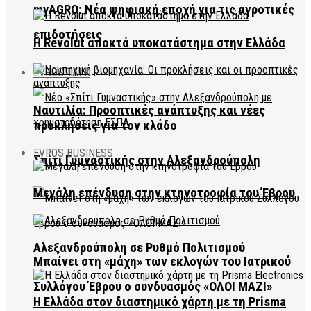
myAGRO: Νέα ψηφιακή εποχή για τις αγροτικές
επιδοτήσεις
Η Revolut αποκτά υποκατάστημα στην Ελλάδα
EVROS TALK
Ναυτιλία: Προοπτικές ανάπτυξης και νέες
προκλήσεις για τον κλάδο
EVROS BUSINESS
Σπίτι Γυμναστικής στην Αλεξανδρούπολη
Μεγάλη επένδυση στην κτηνοτροφία του Έβρου
Αλεξανδρούπολη σε Ρυθμό Πολιτισμού
Μπαίνει στη «μάχη» των εκλογών του Ιατρικού
Συλλόγου Έβρου ο συνδυασμός «ΟΛΟΙ ΜΑΖΙ»
Η Ελλάδα στον διαστημικό χάρτη με τη Prisma