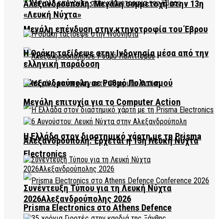
Αλεξανδρούπολη: Μεγάλη συμμετοχή στην 13η
«Λευκή Νύχτα»
Μεγάλη επένδυση στην κτηνοτροφία του Έβρου
Η Θράκη ταξίδεψε στην Ινδονησία μέσα από την
ελληνική παράδοση
Αλεξανδρούπολη σε Ρυθμό Πολιτισμού
Μεγάλη επιτυχία για το Computer Action
Η Ελλάδα στον διαστημικό χάρτη με τη Prisma
Αλεξανδρούπολη: Έρχεται η 13η Λευκή Νύχτα
Electronics
Συνέντευξη Τύπου για τη Λευκή Νύχτα
2026Αλεξανδρούπολης 2026
Prisma Electronics στο Athens Defence