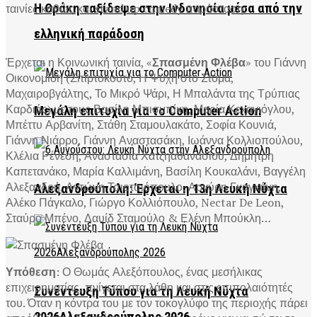
Η Θράκη ταξίδεψε στην Ινδονησία μέσα από την
ταινίες καθώς και stand up comedy παράσταση:
ελληνική παράδοση
Έρχεται η Κοινωνική ταινία, «
Σπασμένη Φλέβα
» του Γιάννη
Οικονομίδη (Σπιρτόκουτο, Η Ψυχή στο Στόμα,
Μαχαιροβγάλτης, Το Μικρό Ψάρι, Η Μπαλάντα της Τρύπιας
Καρδιάς) με τους Βασίλη Μπισμπίκη, Μαρία Κεχαγιόγλου,
Μεγάλη επιτυχία για το Computer Action
Μπέττυ Αρβανίτη, Στάθη Σταμουλακάτο, Σοφία Κουνιά,
Γιάννη Νιάρρο, Γιάννη Αναστασάκη, Ιωάννα Κολλιοπούλου,
Κλέλια Ρένεση, Αναστασία Χατζηαθανασίου, Δημήτρη
Καπετανάκο, Μαρία Καλλιμάνη, Βασίλη Κουκαλάνι, Βαγγέλη
Αλεξανδρή, Αντώνη Τσιοτσιόπουλο, Αργύρη Γκαγκάνη,
Αλεξανδρούπολη: Έρχεται η 13η Λευκή Νύχτα
Αλέκο Πάγκαλο, Γιώργο Κολλιόπουλο, Nectar De Leon,
Σταύρο Μπένο, Δαυίδ Σταμούλο & Ελένη Μπούκλη…
Υπόθεση
: Ο Θωμάς Αλεξόπουλος, ένας μεσήλικας
επιχειρηματίας, πνίγεται στα λάθη και στις επιπολαιότητές
Συνέντευξη Τύπου για τη Λευκή Νύχτα
του. Όταν η κόντρα του με τον τοκογλύφο της περιοχής πάρει