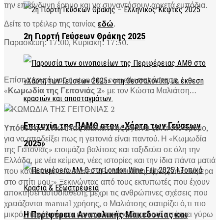
την επικίνδυνη έρημο και να συναντήσουν αρκετά εμπόδια.
Δείτε το τρέιλερ της ταινίας
εδώ
.
2η Γιορτή Γεύσεων Θράκης 2025
Παρασκευή: 17:00, Κυριακή: 17:30.
Επίσης κοντά μας η stand up comedy παράσταση,
«
Κωμωδία της Γειτονιάς 2
» με τον Κώστα Μαλιάτση…
Επιτυχία της ΠΑΜΘ στον «Χάρτη των Γεύσεων
Υπόθεση
: Ο
Κώστας Μαλιάτσης
βγαίνει ξανά στο δρόμο,
για να αποδείξει πως η γειτονιά είναι παντού. Η «Κωμωδία
2025»
της Γειτονιάς» ετοιμάζει βαλίτσες και ταξιδεύει σε όλη την
Ελλάδα, με νέα κείμενα, νέες ιστορίες και την ίδια πάντα ματιά
που κάνει το κοινό να λέει: «Ρε Μαλιάτση, έχεις βάλει κάμερα
στο σπίτι μου;» Ξεκινώντας από τους εκτυπωτές που έχουν
αποκτήσει αυτοδιάθεση, μέχρι τις ανθρώπινες σχέσεις που
χρειάζονται manual χρήσης, ο Μαλιάτσης σατιρίζει ό,τι πιο
μικρό, παράλογο και εκνευριστικά καθημερινό υπάρχει γύρω
Η Περιφέρεια Ανατολικής Μακεδονίας και