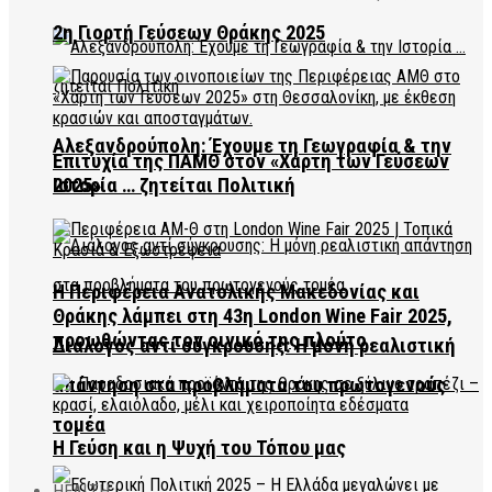
2η Γιορτή Γεύσεων Θράκης 2025
Αλεξανδρούπολη: Έχουμε τη Γεωγραφία & την
Επιτυχία της ΠΑΜΘ στον «Χάρτη των Γεύσεων
2025»
Ιστορία … ζητείται Πολιτική
Η Περιφέρεια Ανατολικής Μακεδονίας και
Θράκης λάμπει στη 43η London Wine Fair 2025,
προωθώντας τον οινικό της πλούτο
Διάλογος αντί σύγκρουσης: Η μόνη ρεαλιστική
απάντηση στα προβλήματα του πρωτογενούς
τομέα
Η Γεύση και η Ψυχή του Τόπου μας
HEALTH