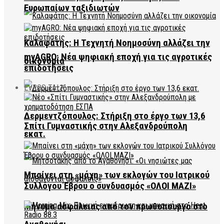
Ευρωπαίων ταξιδιωτών
Καλαφάτης: Η Τεχνητή Νοημοσύνη αλλάζει την
myAGRO: Νέα ψηφιακή εποχή για τις αγροτικές
οικονομία
επιδοτήσεις
EVROS TALK
Δερμεντζόπουλος: Στήριξη στο έργο των 13,6
Σπίτι Γυμναστικής στην Αλεξανδρούπολη
εκατ.
Μπαίνει στη «μάχη» των εκλογών του Ιατρικού
Συλλόγου Έβρου ο συνδυασμός «ΟΛΟΙ ΜΑΖΙ»
Μήνυμα ασφάλειας από τον πρωθυπουργό στο