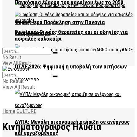
Παγκόσμια έξαρση του καρκίνου έως το 2050
Φέρες: Ιερά Παράκληση στην Παναγία
Ψωρίαση: Οι νέες θεραπείες και οι οδηγίες για
Κοσμοσώτειρα
ασφαλές καλοκαίρι
No Result
View All Result
ΟΣΔΕ 2026: Ψηφιακή η υποβολή των αιτήσεων
ενίσχυσης
No Result
View All Result
Home
CULTURE
ΔΥΠΑ: Μεγάλη οικονομική στήριξη σε ανέργους
Κινηματογράφος Ηλύσια
και εργαζόμενους