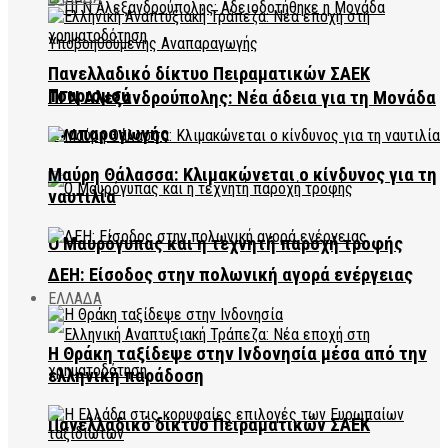
Πανελλαδικό δίκτυο Πειραματικών ΣΑΕΚ
Τουρισμού
ΠΓΝ Αλεξανδρούπολης: Νέα άδεια για τη Μονάδα
Αναπαραγωγής
Μαύρη Θάλασσα: Κλιμακώνεται ο κίνδυνος για τη
ναυτιλία
Ο Μαυρόγυπας και η τεχνητή παροχή τροφής
ΔΕΗ: Είσοδος στην πολωνική αγορά ενέργειας
ΕΛΛΑΔΑ
Η Θράκη ταξίδεψε στην Ινδονησία μέσα από την
ελληνική παράδοση
Πανελλαδικό δίκτυο Πειραματικών ΣΑΕΚ