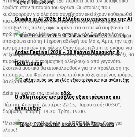
Υπόθεση
: Ένας χρόνος έχει περάσει μετά τον μεταφυσικό
εφιάλτη στην πιτσαρία του Φρέντι. Οι ιστορίες που
κυκλοφορούν για όλα όσα συνέβησαν εκεί έχουν καθιερωθεί
Greeks in AI 2026: Η Ελλάδα στο επίκεντρο της AI
πια ως αστικοί μύθοι, δίνοντας έμπνευση για το πρώτο
φεστιβάλ της πόλης αφιερωμένο στα σκοτεινά συμβάντα. Ο
πρώην φύλακας Μάικ και η αστυνομικός Βανέσσα έχουν
αποκρύψει από τη 11χρονη αδελφή του Μάικ, Άμπι, την τύχη
των ρομποτικών της φίλων. Όταν όμως η Άμπι το σκάσει για
Ardas Festival 2026 – 30 Χρόνια Μουσικής &
να ξαναβρεί τον Φρέντι, την Μπόνι, την Τσίκα και τον Φόξι, θα
πυροδοτήσει μία τρομαχτική αλληλουχία από γεγονότα.
Πολιτισμού
Σκοτεινά μυστικά θα αποκαλυφθούν για την προέλευση της
πιτσαρίας του Φρέντι και ένας από καιρό ξεχασμένος τρόμος
θα εξαπολυθεί.
Δείτε το τρέιλερ της ταινίας
εδώ
.
Ο αθλητισμός ως μοχλός εξωστρέφειας και
Πέμπτη, Κυριακή, Δευτέρα: 22:15, Παρασκευή: 00:30*,
ανάπτυξης
Σάββατο, Τετάρτη: 19:30, Τρίτη: 19:00.
*Μεταμεσονύχτια Προβολή με
ΔΩΡΕΑΝ Pop-Corn
για
όλους!