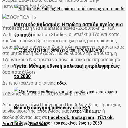
Ανδρέα Ευαγγελάτο & Βασίλη Παπαστάθη στην
μεταγλωττισμένη έκδοση…
Μητρικός θηλασμός: Η πρώτη ασπίδα υγείας για
Υπόθεση
: Στη νέα animation ταινία «Ζωούπολη 2» των
Walt Disney Animation Studios, οι ντετέκτιβ Τζούντι Χοπς
το παιδί
και Νικ Γουάιλντ βρίσκονται στα ίχνη ενός μυστηριώδους
ερπετού που φτάνει στη Ζωούπολη και φέρνει τα πάνω κάτω
στη μητρόπολη των ζώων. Για να λύσουν την υπόθεση, η
Τζούντι και ο Νικ πρέπει να πάνε μυστικά σε απροσδόκητα
νέα μέρη της πόλης, όπου η συνεργασία τους δοκιμάζεται
Υγεία: Μόνιμη εθνική πολιτική η πρόληψη έως
όσο ποτέ άλλοτε.
το 2030
Δείτε το τρέιλερ της ταινίας
εδώ
.
Σάββατο, Τετάρτη: 17:00, Κυριακή: 12:00.
Δείτε αναλυτικά το Πρόγραμμα Προβολών & τις Προσεχώς
Νέα αξιολόγηση ασθενών στο ΕΣΥ
ταινίες μέσω της ιστοσελίδας μας
http://ilisia.gr/
ή
ακολουθώντας μας σε
Facebook
,
Instagram
,
TikTok
,
YouTube
&
Threads
.