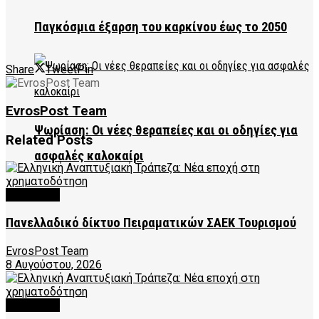
Παγκόσμια έξαρση του καρκίνου έως το 2050
Share
Tweet
Pin
EvrosPost Team
Ψωρίαση: Οι νέες θεραπείες και οι οδηγίες για
Related
Posts
ασφαλές καλοκαίρι
FEATURED
Πανελλαδικό δίκτυο Πειραματικών ΣΑΕΚ Τουρισμού
EvrosPost Team
8 Αυγούστου, 2026
FEATURED