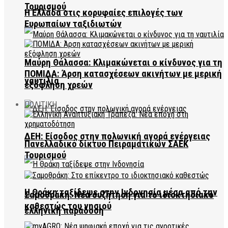
Τουρισμού
Η Ελλάδα στις κορυφαίες επιλογές των
Ευρωπαίων ταξιδιωτών
Μαύρη Θάλασσα: Κλιμακώνεται ο κίνδυνος για τη
ΠΟΜΙΔΑ: Άρση κατασχέσεων ακινήτων με μερική
ναυτιλία
εξόφληση χρεών
ΠΟΛΙΤΙΚΗ
ΔΕΗ: Είσοδος στην πολωνική αγορά ενέργειας
Πανελλαδικό δίκτυο Πειραματικών ΣΑΕΚ
Τουρισμού
Η Θράκη ταξίδεψε στην Ινδονησία μέσα από την
Σαμοθράκη: Νέα συζήτηση για το ιδιοκτησιακό
καθεστώς του νησιού
ελληνική παράδοση