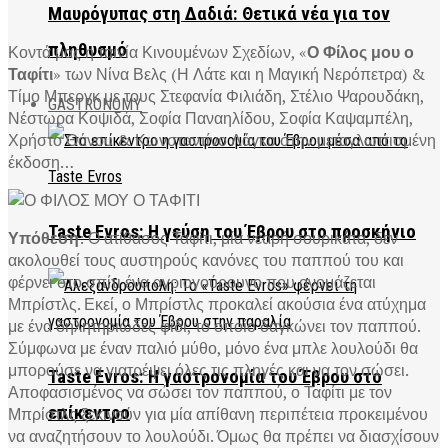
Μαυρόγυπας στη Δαδιά: Θετικά νέα για τον
πληθυσμό
Κοντά μας η ταινία Κινουμένων Σχεδίων, «
Ο Φίλος μου ο
Ταφίτι
» των Νίνα Βελς (Η Λάτε και η Μαγική Νερόπετρα) &
Τίμο Μπεργκ με τους Στεφανία Φιλιάδη, Στέλιο Ψαρουδάκη,
GASTRONOMY
Νέστωρα Κοψιδά, Σοφία Παναηλίδου, Σοφία Καψαμπέλη,
Χρήστο Θάνου & Κωνσταντίνο Λάγκο στην μεταγλωττισμένη
έκδοση…
Taste Evros: Η γεύση του Έβρου στο προσκήνιο
Υπόθεση
: Ο ατίθασος Ταφίτι, μία νεαρή σουρικάτα, δεν
ακολουθεί τους αυστηρούς κανόνες του παππού του και
φέρνει στο σπίτι ένα αγριογούρουνο που ονομάζεται
Μπρίστλς. Εκεί, ο Μπρίστλς προκαλεί ακούσια ένα ατύχημα
με ένα δηλητηριώδες φίδι, το οποίο δαγκώνει τον παππού.
Σύμφωνα με έναν παλιό μύθο, μόνο ένα μπλε λουλούδι θα
μπορούσε να γιατρέψει όλες τις πληγές και να τον σώσει.
Taste Evros: Η γαστρονομία του Έβρου στο
Αποφασισμένος να σώσει τον παππού, ο Ταφίτι με τον
επίκεντρο
Μπρίστλς ξεκινούν για μία απίθανη περιπέτεια προκειμένου
να αναζητήσουν το λουλούδι. Όμως θα πρέπει να διασχίσουν