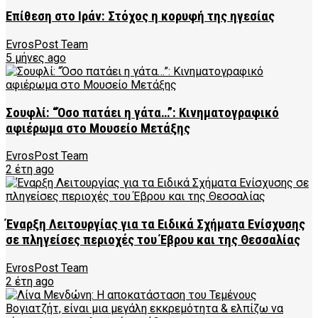
Επίθεση στο Ιράν: Στόχος η κορυφή της ηγεσίας
EvrosPost Team
5 μήνες ago
Σουφλί: “Όσο πατάει η γάτα…”: Κινηματογραφικό
αφιέρωμα στο Μουσείο Μετάξης
EvrosPost Team
2 έτη ago
Έναρξη Λειτουργίας για τα Ειδικά Σχήματα Ενίσχυσης
σε πληγείσες περιοχές του Έβρου και της Θεσσαλίας
EvrosPost Team
2 έτη ago