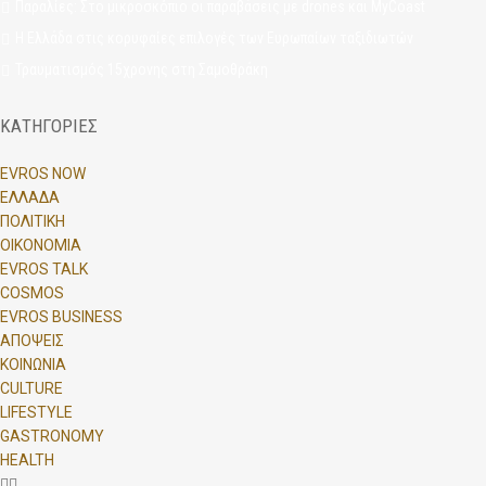
Παραλίες: Στο μικροσκόπιο οι παραβάσεις με drones και MyCoast
Η Ελλάδα στις κορυφαίες επιλογές των Ευρωπαίων ταξιδιωτών
Τραυματισμός 15χρονης στη Σαμοθράκη
ΚΑΤΗΓΟΡΙΕΣ
EVROS NOW
ΕΛΛΑΔΑ
ΠΟΛΙΤΙΚΗ
ΟΙΚΟΝΟΜΙΑ
EVROS TALK
COSMOS
EVROS BUSINESS
ΑΠΟΨΕΙΣ
ΚΟΙΝΩΝΙΑ
CULTURE
LIFESTYLE
GASTRONOMY
HEALTH