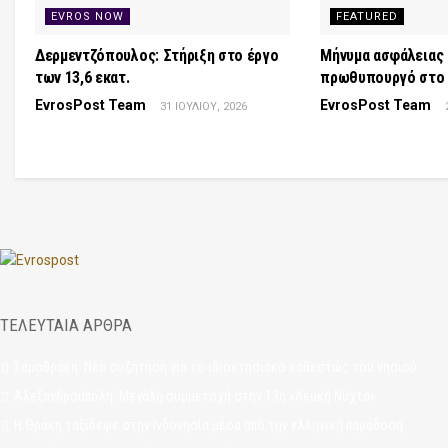
EVROS NOW
FEATURED
Δερμεντζόπουλος: Στήριξη στο έργο
Μήνυμα ασφάλειας 
των 13,6 εκατ.
πρωθυπουργό στο 
EvrosPost Team
EvrosPost Team
31 ΙΟΥΛΊΟΥ, 2026
ΤΕΛΕΥΤΑΙΑ ΑΡΘΡΑ
Σαμοθράκη: Νέα συζήτηση για το ιδιοκτησιακό καθεστώς του νησιού
Αλεξανδρούπολη: Μεγάλη συμμετοχή στην 13η «Λευκή Νύχτα»
Η Θράκη ταξίδεψε στην Ινδονησία μέσα από την ελληνική παράδοση