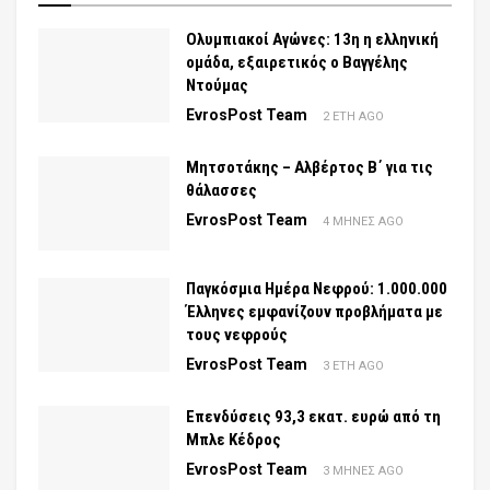
Ολυμπιακοί Αγώνες: 13η η ελληνική
ομάδα, εξαιρετικός ο Βαγγέλης
Ντούμας
EvrosPost Team
2 ΈΤΗ AGO
Μητσοτάκης – Αλβέρτος Β΄ για τις
θάλασσες
EvrosPost Team
4 ΜΉΝΕΣ AGO
Παγκόσμια Ημέρα Νεφρού: 1.000.000
Έλληνες εμφανίζουν προβλήματα με
τους νεφρούς
EvrosPost Team
3 ΈΤΗ AGO
Επενδύσεις 93,3 εκατ. ευρώ από τη
Μπλε Κέδρος
EvrosPost Team
3 ΜΉΝΕΣ AGO