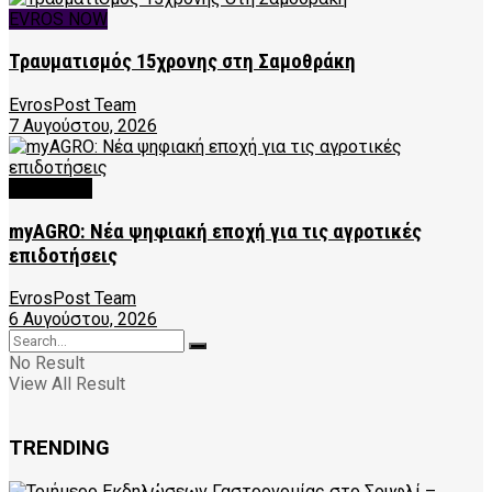
EVROS NOW
Τραυματισμός 15χρονης στη Σαμοθράκη
EvrosPost Team
7 Αυγούστου, 2026
FEATURED
myAGRO: Νέα ψηφιακή εποχή για τις αγροτικές
επιδοτήσεις
EvrosPost Team
6 Αυγούστου, 2026
No Result
View All Result
TRENDING