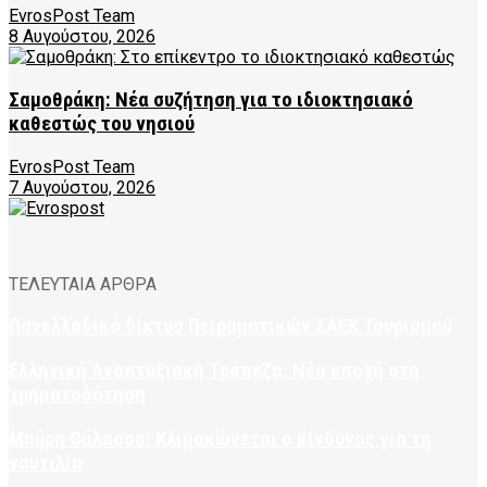
EvrosPost Team
8 Αυγούστου, 2026
Σαμοθράκη: Νέα συζήτηση για το ιδιοκτησιακό
καθεστώς του νησιού
EvrosPost Team
7 Αυγούστου, 2026
ΤΕΛΕΥΤΑΙΑ ΑΡΘΡΑ
Πανελλαδικό δίκτυο Πειραματικών ΣΑΕΚ Τουρισμού
Ελληνική Αναπτυξιακή Τράπεζα: Νέα εποχή στη
χρηματοδότηση
Μαύρη Θάλασσα: Κλιμακώνεται ο κίνδυνος για τη
ναυτιλία