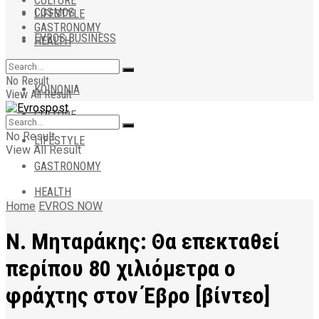
CULTURE
COSMOS
LIFESTYLE
GASTRONOMY
EVROS BUSINESS
HEALTH
ΑΠΟΨΕΙΣ
No Result
ΚΟΙΝΩΝΙΑ
View All Result
CULTURE
No Result
LIFESTYLE
View All Result
GASTRONOMY
HEALTH
Home
EVROS NOW
Ν. Μηταράκης: Θα επεκταθεί
περίπου 80 χιλιόμετρα ο
φράχτης στον Έβρο [βίντεο]