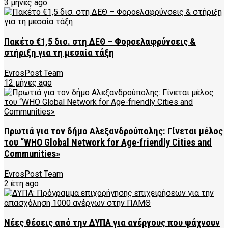
3 μήνες ago
Πακέτο €1,5 δισ. στη ΔΕΘ – Φοροελαφρύνσεις &
στήριξη για τη μεσαία τάξη
EvrosPost Team
12 μήνες ago
Πρωτιά για τον δήμο Αλεξανδρούπολης: Γίνεται μέλος
του “WHO Global Network for Age-friendly Cities and
Communities»
EvrosPost Team
2 έτη ago
Νέες θέσεις από την ΔΥΠΑ για ανέργους που ψάχνουν