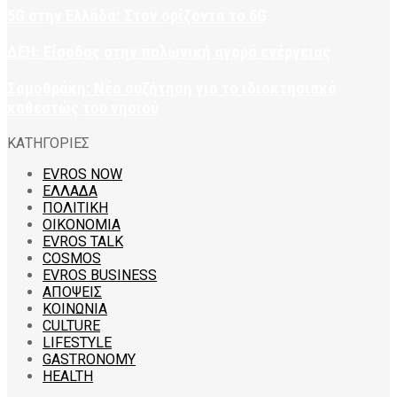
5G στην Ελλάδα: Στον ορίζοντα το 6G
ΔΕΗ: Είσοδος στην πολωνική αγορά ενέργειας
Σαμοθράκη: Νέα συζήτηση για το ιδιοκτησιακό
καθεστώς του νησιού
ΚΑΤΗΓΟΡΙΕΣ
EVROS NOW
ΕΛΛΑΔΑ
ΠΟΛΙΤΙΚΗ
ΟΙΚΟΝΟΜΙΑ
EVROS TALK
COSMOS
EVROS BUSINESS
ΑΠΟΨΕΙΣ
ΚΟΙΝΩΝΙΑ
CULTURE
LIFESTYLE
GASTRONOMY
HEALTH