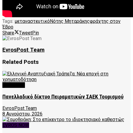
Tags:
μεταναστευτικό
Νότης Μηταράκης
φράχτης στον
Έβρο
Share
Tweet
Pin
EvrosPost Team
Related
Posts
FEATURED
Πανελλαδικό δίκτυο Πειραματικών ΣΑΕΚ Τουρισμού
EvrosPost Team
8 Αυγούστου, 2026
EVROS NOW