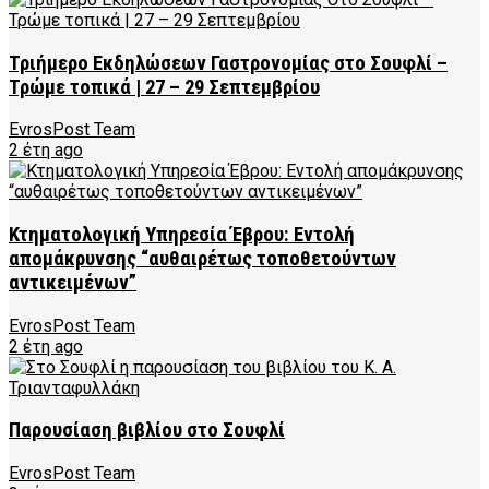
Τριήμερο Εκδηλώσεων Γαστρονομίας στο Σουφλί –
Τρώμε τοπικά | 27 – 29 Σεπτεμβρίου
EvrosPost Team
2 έτη ago
Κτηματολογική Υπηρεσία Έβρου: Εντολή
απομάκρυνσης “αυθαιρέτως τοποθετούντων
αντικειμένων”
EvrosPost Team
2 έτη ago
Παρουσίαση βιβλίου στο Σουφλί
EvrosPost Team