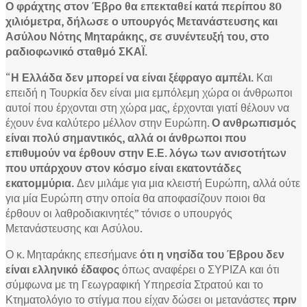
Ο φράχτης στον Έβρο θα επεκταθεί κατά περίπου 80
χιλιόμετρα, δήλωσε ο υπουργός Μετανάστευσης και
Ασύλου Νότης Μηταράκης, σε συνέντευξή του, στο
ραδιοφωνικό σταθμό ΣΚΑΪ.
“
Η Ελλάδα δεν μπορεί να είναι ξέφραγο αμπέλι.
Και
επειδή η Τουρκία δεν είναι μια εμπόλεμη χώρα οι άνθρωποι
αυτοί που έρχονται στη χώρα μας, έρχονται γιατί θέλουν να
έχουν ένα καλύτερο μέλλον στην Ευρώπη.
Ο ανθρωπισμός
είναι πολύ σημαντικός, αλλά οι άνθρωποι που
επιθυμούν να έρθουν στην Ε.Ε. λόγω των ανισοτήτων
που υπάρχουν στον κόσμο είναι εκατοντάδες
εκατομμύρια.
Δεν μιλάμε για μια κλειστή Ευρώπη, αλλά ούτε
για μία Ευρώπη στην οποία θα αποφασίζουν ποιοι θα
έρθουν οι λαθροδιακινητές” τόνισε ο υπουργός
Μετανάστευσης και Ασύλου.
Ο κ. Μηταράκης επεσήμανε
ότι η νησίδα του Έβρου δεν
είναι ελληνικό έδαφος
όπως αναφέρει ο ΣΥΡΙΖΑ και ότι
σύμφωνα με τη Γεωγραφική Υπηρεσία Στρατού και το
Κτηματολόγιο το στίγμα που είχαν δώσει οι μετανάστες
πριν