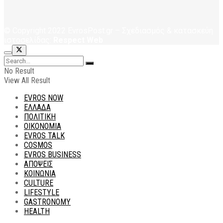
© Copyright 2022 EvrosPost.gr – Σχεδιασμός & κατασκεύη
ιστοσελίδας:
Respect Web
No Result
View All Result
EVROS NOW
ΕΛΛΑΔΑ
ΠΟΛΙΤΙΚΗ
ΟΙΚΟΝΟΜΙΑ
EVROS TALK
COSMOS
EVROS BUSINESS
ΑΠΟΨΕΙΣ
ΚΟΙΝΩΝΙΑ
CULTURE
LIFESTYLE
GASTRONOMY
HEALTH