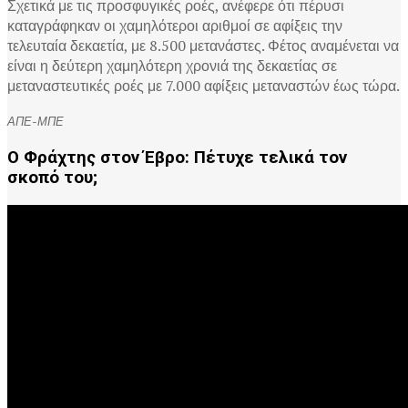
Σχετικά με τις προσφυγικές ροές, ανέφερε ότι πέρυσι
καταγράφηκαν οι χαμηλότεροι αριθμοί σε αφίξεις την
τελευταία δεκαετία, με 8.500 μετανάστες. Φέτος αναμένεται να
είναι η δεύτερη χαμηλότερη χρονιά της δεκαετίας σε
μεταναστευτικές ροές με 7.000 αφίξεις μεταναστών έως τώρα.
ΑΠΕ-ΜΠΕ
Ο Φράχτης στον Έβρο: Πέτυχε τελικά τον
σκοπό του;