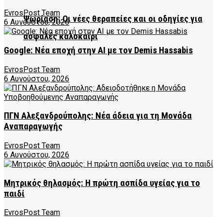
EvrosPost Team
Ψωρίαση: Οι νέες θεραπείες και οι οδηγίες για
6 Αυγούστου, 2026
ασφαλές καλοκαίρι
Google: Νέα εποχή στην AI με τον Demis Hassabis
EvrosPost Team
6 Αυγούστου, 2026
ΠΓΝ Αλεξανδρούπολης: Νέα άδεια για τη Μονάδα
Αναπαραγωγής
EvrosPost Team
6 Αυγούστου, 2026
Μητρικός θηλασμός: Η πρώτη ασπίδα υγείας για το
παιδί
EvrosPost Team