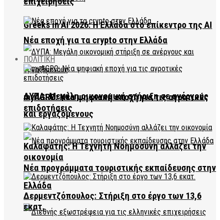
επιχειρήσεις
Greeks in AI 2026: Η Ελλάδα στο επίκεντρο της AI
Νέα εποχή για τα crypto στην Ελλάδα
ΠΟΛΙΤΙΚΗ
ΔΥΠΑ: Μεγάλη οικονομική στήριξη σε ανέργους
myAGRO: Νέα ψηφιακή εποχή για τις αγροτικές
επιδοτήσεις
και εργαζόμενους
Καλαφάτης: Η Τεχνητή Νοημοσύνη αλλάζει την
οικονομία
Νέα προγράμματα τουριστικής εκπαίδευσης στην
Ελλάδα
Δερμεντζόπουλος: Στήριξη στο έργο των 13,6
εκατ.