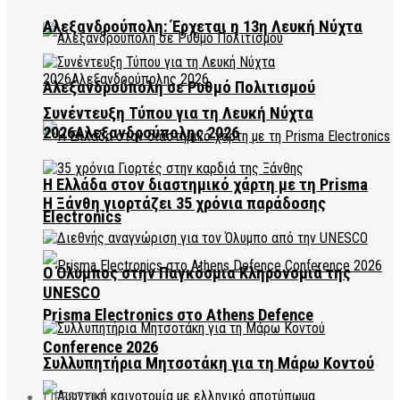
Αλεξανδρούπολη: Έρχεται η 13η Λευκή Νύχτα
Αλεξανδρούπολη σε Ρυθμό Πολιτισμού
Συνέντευξη Τύπου για τη Λευκή Νύχτα
2026Αλεξανδρούπολης 2026
Η Ελλάδα στον διαστημικό χάρτη με τη Prisma
Η Ξάνθη γιορτάζει 35 χρόνια παράδοσης
Electronics
Ο Όλυμπος στην Παγκόσμια Κληρονομιά της
UNESCO
Prisma Electronics στο Athens Defence
Conference 2026
Συλλυπητήρια Μητσοτάκη για τη Μάρω Κοντού
LIFESTYLE