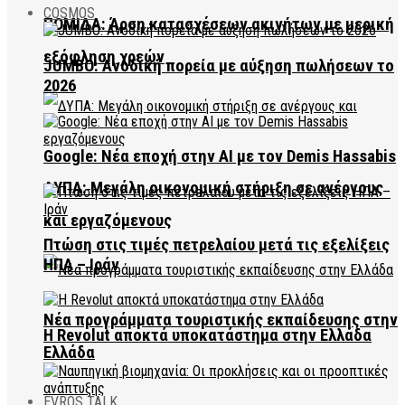
COSMOS
ΠΟΜΙΔΑ: Άρση κατασχέσεων ακινήτων με μερική
εξόφληση χρεών
JUMBO: Ανοδική πορεία με αύξηση πωλήσεων το
2026
Google: Νέα εποχή στην AI με τον Demis Hassabis
ΔΥΠΑ: Μεγάλη οικονομική στήριξη σε ανέργους
και εργαζόμενους
Πτώση στις τιμές πετρελαίου μετά τις εξελίξεις
ΗΠΑ – Ιράν
Νέα προγράμματα τουριστικής εκπαίδευσης στην
Η Revolut αποκτά υποκατάστημα στην Ελλάδα
Ελλάδα
EVROS TALK