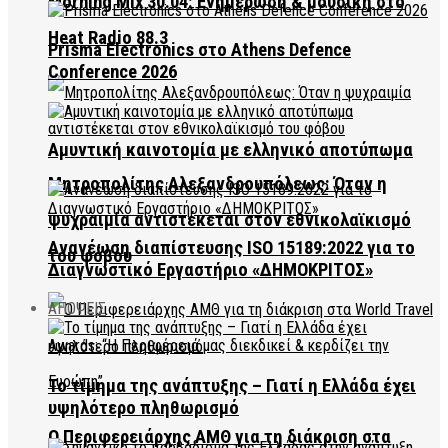
Morning Mix 30.04: Ενημέρωση & μουσική στο
Heat Radio 88.3
Prisma Electronics στο Athens Defence
Conference 2026
Αμυντική καινοτομία με ελληνικό αποτύπωμα
Μητροπολίτης Αλεξανδρουπόλεως: Όταν η
ψυχραιμία αντιστέκεται στον εθνικολαϊκισμό
Ανανέωση διαπίστευσης ISO 15189:2022 για το
του φόβου
Διαγνωστικό Εργαστήριο «ΔΗΜΟΚΡΙΤΟΣ»
ΑΠΟΨΕΙΣ
Το τίμημα της ανάπτυξης – Γιατί η Ελλάδα έχει
υψηλότερο πληθωρισμό
Ο Περιφερειάρχης ΑΜΘ για τη διάκριση στα