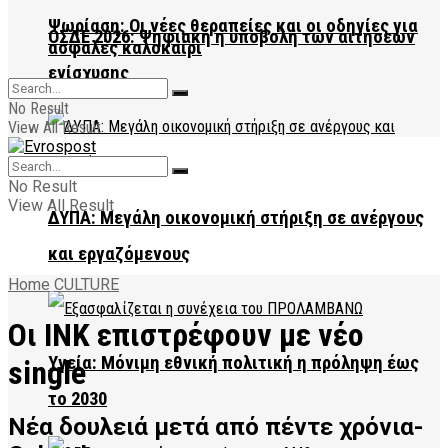
Ψωρίαση: Οι νέες θεραπείες και οι οδηγίες για
ΟΣΔΕ 2026: Ψηφιακή η υποβολή των αιτήσεων
ασφαλές καλοκαίρι
ενίσχυσης
No Result
View All Result
No Result
View All Result
ΔΥΠΑ: Μεγάλη οικονομική στήριξη σε ανέργους
και εργαζόμενους
Home
CULTURE
Οι INK επιστρέφουν με νέο
Υγεία: Μόνιμη εθνική πολιτική η πρόληψη έως
single
το 2030
Νέα δουλειά μετά από πέντε χρόνια-