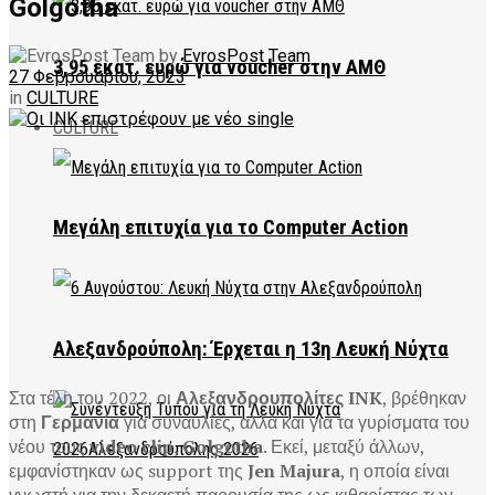
Golgotha
by
EvrosPost Team
3,95 εκατ. ευρώ για voucher στην ΑΜΘ
27 Φεβρουαρίου, 2023
in
CULTURE
CULTURE
Μεγάλη επιτυχία για το Computer Action
Αλεξανδρούπολη: Έρχεται η 13η Λευκή Νύχτα
Στα τέλη του 2022, οι
Αλεξανδρουπολίτες INK
, βρέθηκαν
στη
Γερμανία
για συναυλίες, αλλά και για τα γυρίσματα του
νέου τους
video clip, Golgotha
. Εκεί, μεταξύ άλλων,
εμφανίστηκαν ως support της
Jen Majura
, η οποία είναι
γνωστή για την δεκαετή παρουσία της ως κιθαρίστας των