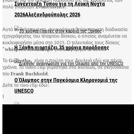
Συνέντευξη Τύπου για τη Λευκή Νύχτα
πολύ γνωστών
Evanessence
.
2026Αλεξανδρούπολης 2026
Αυτό το διάστημα, το συγκρότημα βρίσκεται στη διαδικασία
ηχογράφησης του τέταρτου δίσκου, ο οποίος αναμένεται να
κυκλοφορήσει μέσα στο 2023. Ο τελευταίος τους δίσκος
Η Ξάνθη γιορτάζει 35 χρόνια παράδοσης
“
whispers of Calliope”,
κυκλοφόρησε το 2018.
Το
Golgotha,
είναι η πρώτη τους δουλειά εδώ και πέντε
χρόνια. Το video clip γυρίστηκε στο Bochum, σε σκηνοθεσια
του
Frank Buchhold
.
Ο Όλυμπος στην Παγκόσμια Κληρονομιά της
Δείτε το vieo clip εδώ:
UNESCO
I
Συλλυπητήρια Μητσοτάκη για τη Μάρω Κοντού