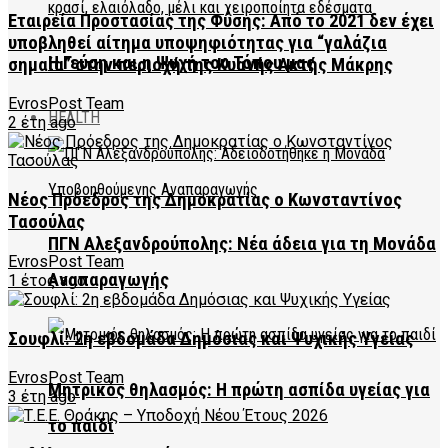
Εταιρεία Προστασίας της Φύσης: Από το 2021 δεν έχει
υποβληθεί αίτημα υποψηφιότητας για “γαλάζια
Η Γεύση και η Ψυχή του Τόπου μας
σημαία” στην περιοχή της Κυανής Ακτής Μάκρης
EvrosPost Team
HEALTH
2 έτη ago
Νέος Πρόεδρος της Δημοκρατίας ο Κωνσταντίνος
Τασούλας
ΠΓΝ Αλεξανδρούπολης: Νέα άδεια για τη Μονάδα
EvrosPost Team
Αναπαραγωγής
1 έτος ago
Σουφλί: 2η εβδομάδα Δημόσιας και Ψυχικής Υγείας
EvrosPost Team
Μητρικός θηλασμός: Η πρώτη ασπίδα υγείας για
3 έτη ago
το παιδί