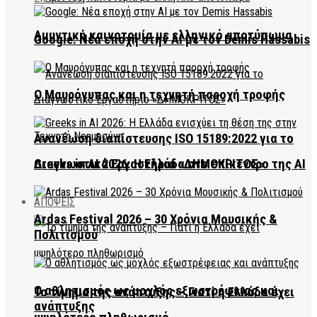
Αμυντική καινοτομία με ελληνικό αποτύπωμα
Google: Νέα εποχή στην AI με τον Demis Hassabis
Ο Μαυρόγυπας και η τεχνητή παροχή τροφής
Ανανέωση διαπίστευσης ISO 15189:2022 για το
Διαγνωστικό Εργαστήριο «ΔΗΜΟΚΡΙΤΟΣ»
Greeks in AI 2026: Η Ελλάδα στο επίκεντρο της AI
ΑΠΟΨΕΙΣ
Ardas Festival 2026 – 30 Χρόνια Μουσικής &
Πολιτισμού
Ο αθλητισμός ως μοχλός εξωστρέφειας και
Το τίμημα της ανάπτυξης – Γιατί η Ελλάδα έχει
ανάπτυξης