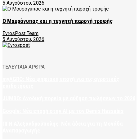
5 Αυγούστου, 2026
Ο Μαυρόγυπας και η τεχνητή παροχή τροφής
EvrosPost Team
5 Αυγούστου, 2026
ΤΕΛΕΥΤΑΙΑ ΑΡΘΡΑ
myAGRO: Νέα ψηφιακή εποχή για τις αγροτικές
επιδοτήσεις
JUMBO: Ανοδική πορεία με αύξηση πωλήσεων το 2026
Google: Νέα εποχή στην AI με τον Demis Hassabis
ΠΓΝ Αλεξανδρούπολης: Νέα άδεια για τη Μονάδα
Αναπαραγωγής