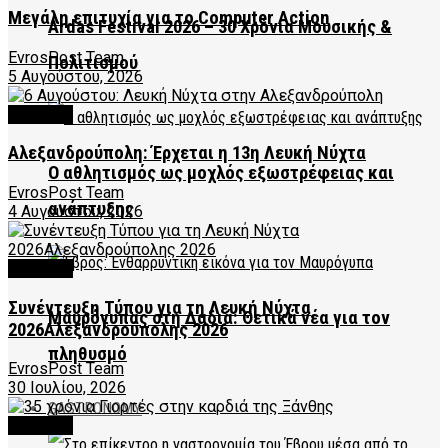
Μεγάλη επιτυχία για το Computer Action
Ardas Festival 2026 – 30 Χρόνια Μουσικής &
EvrosPost Team
Πολιτισμού
5 Αυγούστου, 2026
CULTURE
Αλεξανδρούπολη: Έρχεται η 13η Λευκή Νύχτα
Ο αθλητισμός ως μοχλός εξωστρέφειας και
EvrosPost Team
ανάπτυξης
4 Αυγούστου, 2026
CULTURE
Συνέντευξη Τύπου για τη Λευκή Νύχτα
Μαυρόγυπας στη Δαδιά: Θετικά νέα για τον
2026Αλεξανδρούπολης 2026
πληθυσμό
EvrosPost Team
30 Ιουλίου, 2026
GASTRONOMY
CULTURE