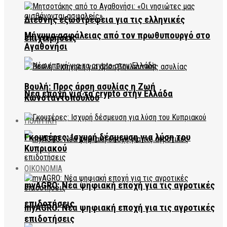
Διεθνής εξωστρέφεια για τις ελληνικές
Μήνυμα ασφάλειας από τον πρωθυπουργό στο
επιχειρήσεις
Αγαθονήσι
Βουλή: Προς άρση ασυλίας η Ζωή
Νέα εποχή για τα crypto στην Ελλάδα
Κωνσταντοπούλου
ΠΟΛΙΤΙΚΗ
Γκουτέρες: Ισχυρή δέσμευση για λύση του
Κυπριακού
ΟΙΚΟΝΟΜΙΑ
myAGRO: Νέα ψηφιακή εποχή για τις αγροτικές
επιδοτήσεις
myAGRO: Νέα ψηφιακή εποχή για τις αγροτικές
επιδοτήσεις