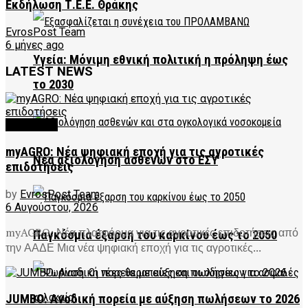
Εκδήλωση Τ.Ε.Ε. Θράκης
EvrosPost Team
6 μήνες ago
Υγεία: Μόνιμη εθνική πολιτική η πρόληψη έως
LATEST NEWS
το 2030
FEATURED
myAGRO: Νέα ψηφιακή εποχή για τις αγροτικές
Νέα αξιολόγηση ασθενών στο ΕΣΥ
επιδοτήσεις
by
EvrosPost Team
6 Αυγούστου, 2026
myAGRO: Νέα πλατφόρμα για τις αγροτικές επιδοτήσεις από
Παγκόσμια έξαρση του καρκίνου έως το 2050
την ΑΑΔΕ Μια νέα ψηφιακή εποχή για τις αγροτικές...
JUMBO: Ανοδική πορεία με αύξηση πωλήσεων το 2026