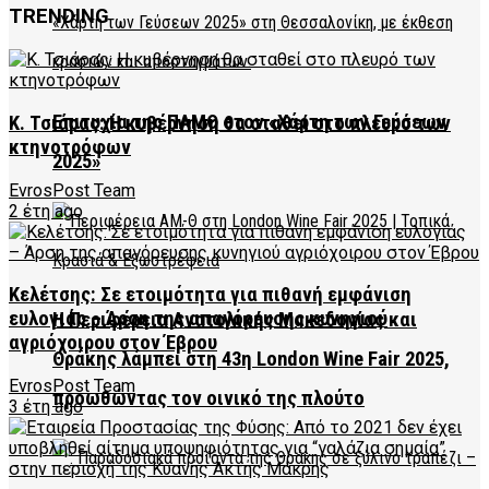
TRENDING
Επιτυχία της ΠΑΜΘ στον «Χάρτη των Γεύσεων
Κ. Τσιάρας: Η κυβέρνηση θα σταθεί στο πλευρό των
κτηνοτρόφων
2025»
EvrosPost Team
2 έτη ago
Κελέτσης: Σε ετοιμότητα για πιθανή εμφάνιση
ευλογιάς – Άρση της απαγόρευσης κυνηγιού
Η Περιφέρεια Ανατολικής Μακεδονίας και
αγριόχοιρου στον Έβρου
Θράκης λάμπει στη 43η London Wine Fair 2025,
EvrosPost Team
προωθώντας τον οινικό της πλούτο
3 έτη ago