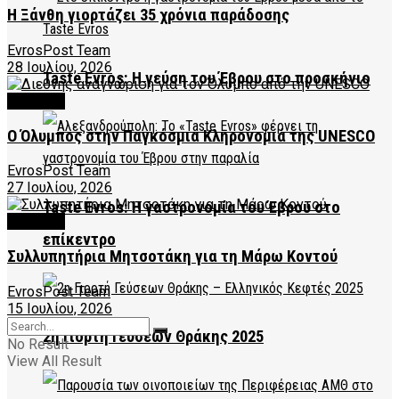
Η Ξάνθη γιορτάζει 35 χρόνια παράδοσης
EvrosPost Team
28 Ιουλίου, 2026
Taste Evros: Η γεύση του Έβρου στο προσκήνιο
CULTURE
Ο Όλυμπος στην Παγκόσμια Κληρονομιά της UNESCO
EvrosPost Team
27 Ιουλίου, 2026
Taste Evros: Η γαστρονομία του Έβρου στο
CULTURE
επίκεντρο
Συλλυπητήρια Μητσοτάκη για τη Μάρω Κοντού
EvrosPost Team
15 Ιουλίου, 2026
2η Γιορτή Γεύσεων Θράκης 2025
No Result
View All Result