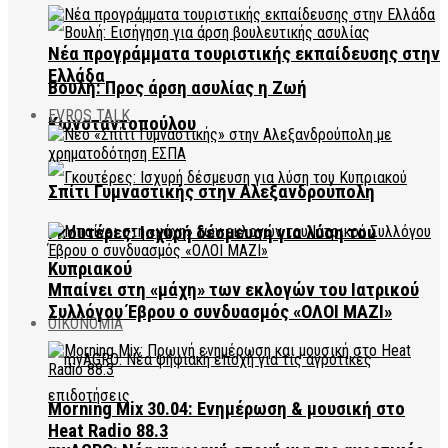
Νέα προγράμματα τουριστικής εκπαίδευσης στην
Ελλάδα
Βουλή: Προς άρση ασυλίας η Ζωή
EVROS TALK
Κωνσταντοπούλου
Σπίτι Γυμναστικής στην Αλεξανδρούπολη
Γκουτέρες: Ισχυρή δέσμευση για λύση του
Κυπριακού
Μπαίνει στη «μάχη» των εκλογών του Ιατρικού
Συλλόγου Έβρου ο συνδυασμός «ΟΛΟΙ ΜΑΖΙ»
ΟΙΚΟΝΟΜΙΑ
Morning Mix 30.04: Ενημέρωση & μουσική στο
Heat Radio 88.3