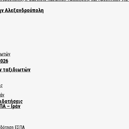
την Αλεξανδρούπολη
2026
ν ταξιδιωτών
πιδοτήσεις
ΠΑ – Ιράν