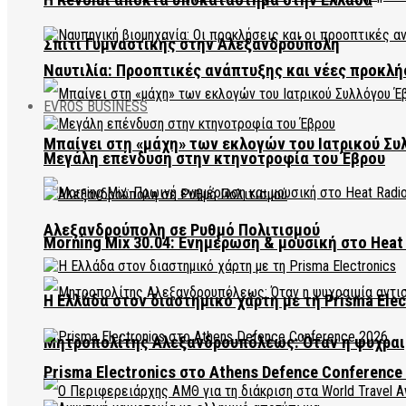
Σπίτι Γυμναστικής στην Αλεξανδρούπολη
Ναυτιλία: Προοπτικές ανάπτυξης και νέες προκλή
EVROS BUSINESS
Μπαίνει στη «μάχη» των εκλογών του Ιατρικού Συ
Μεγάλη επένδυση στην κτηνοτροφία του Έβρου
Αλεξανδρούπολη σε Ρυθμό Πολιτισμού
Morning Mix 30.04: Ενημέρωση & μουσική στο Heat 
Η Ελλάδα στον διαστημικό χάρτη με τη Prisma Elec
Μητροπολίτης Αλεξανδρουπόλεως: Όταν η ψυχραιμ
Prisma Electronics στο Athens Defence Conference