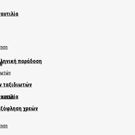
ναυτιλία
λληνική παράδοση
ύ
ν ταξιδιωτών
ναυτιλία
εξόφληση χρεών