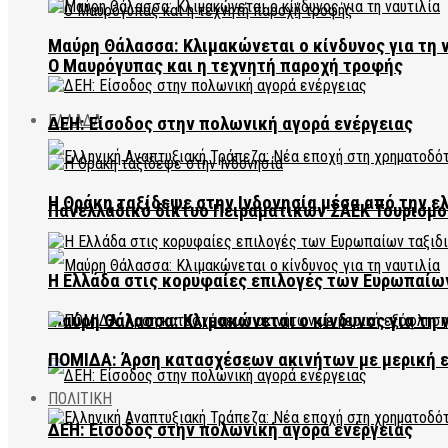
Μαύρη Θάλασσα: Κλιμακώνεται ο κίνδυνος για τη 
Ο Μαυρόγυπας και η τεχνητή παροχή τροφής
ΕΛΛΑΔΑ
ΔΕΗ: Είσοδος στην πολωνική αγορά ενέργειας
Η Θράκη ταξίδεψε στην Ινδονησία μέσα από την ε
Πανελλαδικό δίκτυο Πειραματικών ΣΑΕΚ Τουρισμο
Η Ελλάδα στις κορυφαίες επιλογές των Ευρωπαίω
Μαύρη Θάλασσα: Κλιμακώνεται ο κίνδυνος για τη 
ΠΟΜΙΔΑ: Άρση κατασχέσεων ακινήτων με μερική 
ΠΟΛΙΤΙΚΗ
ΔΕΗ: Είσοδος στην πολωνική αγορά ενέργειας