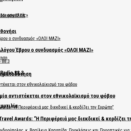
αθονήσι
λλόγου Έβρου ο συνδυασμός «ΟΛΟΙ ΜΑΖΙ»
Radio 88.3
χρηματοδότηση
ία αντιστέκεται στον εθνικολαϊκισμό του φόβου
ναυτιλία
Travel Awards: “Η Περιφέρειά μας διεκδικεί & κερδίζει 