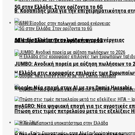
5G στην Ελλάδα: Στον ορίζοντα το 6G
Β. Κασαπίδης μιλά για την επιχειρηματικότητα σ
COSMOS
ΔΕΗ: Είσοδος στην πολωνική αγορά ενέργειας
5G στην Ελλάδα: Στον ορίζοντα το 6G
JUMBO: Ανοδική πορεία με αύξηση πωλήσεων το 
Η Ελλάδα στις κορυφαίες επιλογές των Ευρωπαίω
Google: Νέα εποχή στην AI με τον Demis Hassabis
myAGRO: Νέα ψηφιακή εποχή για τις αγροτικές ε
Πτώση στις τιμές πετρελαίου μετά τις εξελίξεις Η
EVROS TALK
Η Revolut αποκτά υποκατάστημα στην Ελλάδα