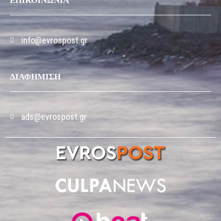
ΕΠΙΚΟΙΝΩΝΙΑ
info@evrospost.gr
ΔΙΑΦΗΜΙΣΗ
ads@evrospost.gr