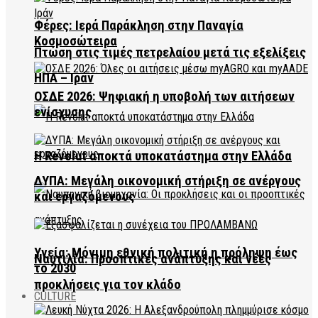
Φέρες: Ιερά Παράκληση στην Παναγία
Κοσμοσώτειρα
Πτώση στις τιμές πετρελαίου μετά τις εξελίξεις
ΗΠΑ – Ιράν
ΟΣΔΕ 2026: Ψηφιακή η υποβολή των αιτήσεων
ενίσχυσης
Η Revolut αποκτά υποκατάστημα στην Ελλάδα
ΔΥΠΑ: Μεγάλη οικονομική στήριξη σε ανέργους
και εργαζόμενους
Υγεία: Μόνιμη εθνική πολιτική η πρόληψη έως
Ναυτιλία: Προοπτικές ανάπτυξης και νέες
το 2030
προκλήσεις για τον κλάδο
CULTURE