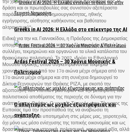
την χαμηλόφωνη αλλά τόσο σημαντική προσφορά σας. Η
δράση και οι πρωτοβουλίες σας συνιστούν αξεπέραστο
παράδειγμα ακάματης δημιουργικότητας, ηθικής
εγρήγορσης, αίσθησης καθήκοντος και βαθύτατου
αλτρουισμού”.
Greeks in AI 2026: Η Ελλάδα στο επίκεντρο της AI
Ειδικά για την κα. Γιαννακίδου, η Πρόεδρος της Δημοκρατίας
υπογράμμισε στην ομιλία της πως “λαταγράφει, διασώζει,
συλλέγει, τεκμηριώνει και οργανώνει τα υλικά κατάλοιπα του
θρακιώτικου πολιτισμού, Το 2002, ιδρύει το Εθνολογικό
Ardas Festival 2026 – 30 Χρόνια Μουσικής &
Μουσείο Θράκης, όπου συγκεντρώνονται τεκμήρια
χρονολογούμενα από τον 17ο αιώνα μέχρι σήμερα από τον
Πολιτισμού
17ο αιώνα μέχρι σήμερα και στη συνέχεια δημιουργεί το
Δίκτυο Τεχνουργών τησ Θράκης ΡΙΖΑ, με σκοπό την
αξιοποίηση των ντόπιων μαστόρων και την μετατροπή του
πολιτιστικού αποθέματος της περιοχής σε δύναμη για την
ανάπτυξη της Θράκης. Ο χρυσός Σταυρός γτου Τάγματος της
Ο αθλητισμός ως μοχλός εξωστρέφειας και
Ευποιίας τιμά την προσπάθειά της να αναβιώσει τη
ανάπτυξης
λησμονημένη ή και υποτιμημένη στις μέρες μας, χειροτεχνία,
όχι μόνο ως μέσο ενίσχυσης της τοπικής οικονομίας και ως
δραστηριότητα με ιστορική, πολιτισμική, κοινωνική αξία, αλλά