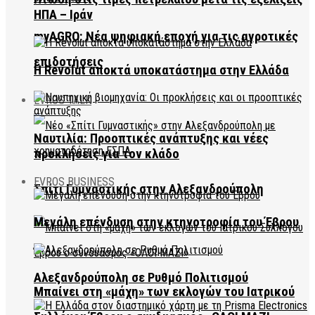
ΗΠΑ – Ιράν
myAGRO: Νέα ψηφιακή εποχή για τις αγροτικές
επιδοτήσεις
Η Revolut αποκτά υποκατάστημα στην Ελλάδα
EVROS TALK
Ναυτιλία: Προοπτικές ανάπτυξης και νέες
προκλήσεις για τον κλάδο
EVROS BUSINESS
Σπίτι Γυμναστικής στην Αλεξανδρούπολη
Μεγάλη επένδυση στην κτηνοτροφία του Έβρου
Αλεξανδρούπολη σε Ρυθμό Πολιτισμού
Μπαίνει στη «μάχη» των εκλογών του Ιατρικού