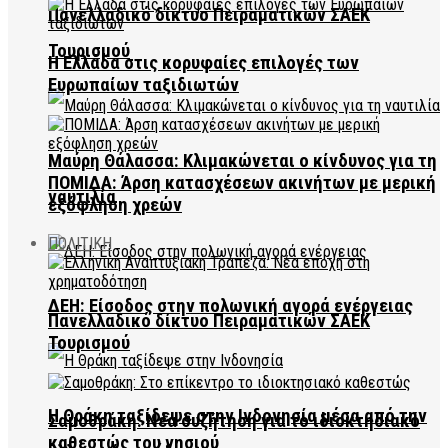
Πανελλαδικό δίκτυο Πειραματικών ΣΑΕΚ
Τουρισμού
Η Ελλάδα στις κορυφαίες επιλογές των
Ευρωπαίων ταξιδιωτών
Μαύρη Θάλασσα: Κλιμακώνεται ο κίνδυνος για τη
ΠΟΜΙΔΑ: Άρση κατασχέσεων ακινήτων με μερική
ναυτιλία
εξόφληση χρεών
ΠΟΛΙΤΙΚΗ
ΔΕΗ: Είσοδος στην πολωνική αγορά ενέργειας
Πανελλαδικό δίκτυο Πειραματικών ΣΑΕΚ
Τουρισμού
Η Θράκη ταξίδεψε στην Ινδονησία μέσα από την
Σαμοθράκη: Νέα συζήτηση για το ιδιοκτησιακό
καθεστώς του νησιού