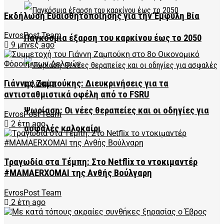
Εκδήλωση Ευαισθητοποίησης για την Έμφυλη Βία
EvrosPost Team
Παγκόσμια έξαρση του καρκίνου έως το 2050
9 μήνες ago
Γιάννης Ζαμπούκης: Διευκρινήσεις για τα
αντισταθμιστικά οφέλη από το FSRU
Ψωρίαση: Οι νέες θεραπείες και οι οδηγίες για
EvrosPost Team
2 έτη ago
ασφαλές καλοκαίρι
Τραγωδία στα Τέμπη: Στο Netflix το ντοκιμαντέρ
#MAMAERXOMAI της Ανθής Βούλγαρη
EvrosPost Team
2 έτη ago