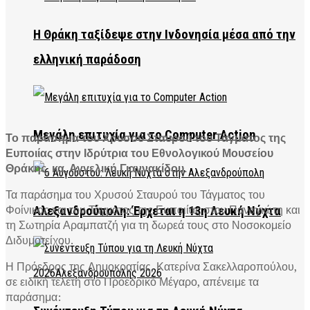
Η Θράκη ταξίδεψε στην Ινδονησία μέσα από την
ελληνική παράδοση
Μεγάλη επιτυχία για το Computer Action
Το παράσημα του Χρυσού Σταυρού του Τάγματος της
Ευποιίας στην Ιδρύτρια του Εθνολογικού Μουσείου
Θράκης, κα. Αγγελική Γιαννακίδου.
Τα παράσημα του Χρυσού Σταυρού του Τάγματος του
Φοίνικος και του Τάγματος της Ευποιίας στον Παναγιώτη και
Αλεξανδρούπολη: Έρχεται η 13η Λευκή Νύχτα
τη Σωτηρία Αραμπατζή για τη δωρεά τους στο Νοσοκομείο
Διδυμοτείχου.
Η Πρόεδρος της Δημοκρατίας, Κατερίνα Σακελλαροπούλου,
σε ειδική τελετή στο Προεδρικό Μέγαρο, απένειμε τα
παράσημα: