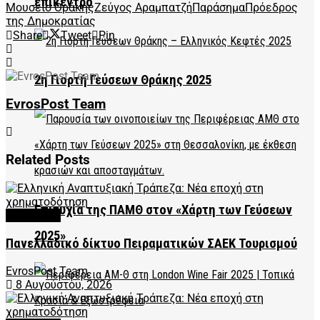
επίκεντρο
Μουσείο Θράκης
Ζεύγος Αραμπατζή
Παράσημα
Πρόεδρος
της Δημοκρατίας
Share
Tweet
Pin
2η Γιορτή Γεύσεων Θράκης 2025
EvrosPost Team
Related
Posts
Επιτυχία της ΠΑΜΘ στον «Χάρτη των Γεύσεων
FEATURED
2025»
Πανελλαδικό δίκτυο Πειραματικών ΣΑΕΚ Τουρισμού
EvrosPost Team
8 Αυγούστου, 2026