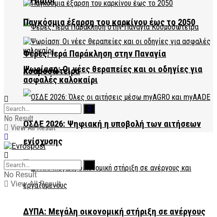
το παιδί
Παγκόσμια έξαρση του καρκίνου έως το 2050
Φέρες: Ιερά Παράκληση στην Παναγία
Ψωρίαση: Οι νέες θεραπείες και οι οδηγίες για
Κοσμοσώτειρα
ασφαλές καλοκαίρι
No Result
ΟΣΔΕ 2026: Ψηφιακή η υποβολή των αιτήσεων
View All Result
ενίσχυσης
No Result
View All Result
ΔΥΠΑ: Μεγάλη οικονομική στήριξη σε ανέργους