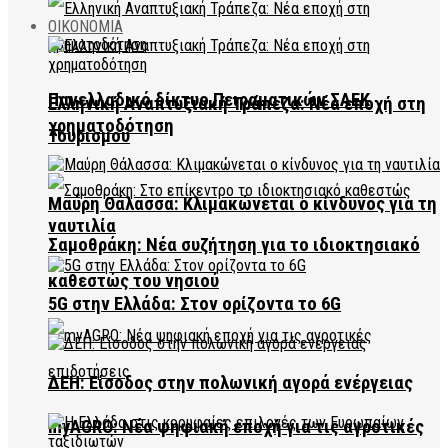
ΟΙΚΟΝΟΜΙΑ
Πανελλαδικό δίκτυο Πειραματικών ΣΑΕΚ
Ελληνική Αναπτυξιακή Τράπεζα: Νέα εποχή στη
χρηματοδότηση
Τουρισμού
Μαύρη Θάλασσα: Κλιμακώνεται ο κίνδυνος για τη
ναυτιλία
Σαμοθράκη: Νέα συζήτηση για το ιδιοκτησιακό
καθεστώς του νησιού
5G στην Ελλάδα: Στον ορίζοντα το 6G
ΔΕΗ: Είσοδος στην πολωνική αγορά ενέργειας
myAGRO: Νέα ψηφιακή εποχή για τις αγροτικές