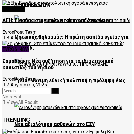
Αναπαραγωγής
FEATURED
ΔΕΗ: Είσοδος στην πολωνική αγορά ενέργειας
EvrosPost Team
Μητρικός θηλασμός: Η πρώτη ασπίδα υγείας για
8 Αυγούστου, 2026
το παιδί
EVROS NOW
Σαμοθράκη: Νέα συζήτηση για το ιδιοκτησιακό
καθεστώς του νησιού
EvrosPost Team
Υγεία: Μόνιμη εθνική πολιτική η πρόληψη έως
7 Αυγούστου, 2026
το 2030
No Result
View All Result
TRENDING
Νέα αξιολόγηση ασθενών στο ΕΣΥ