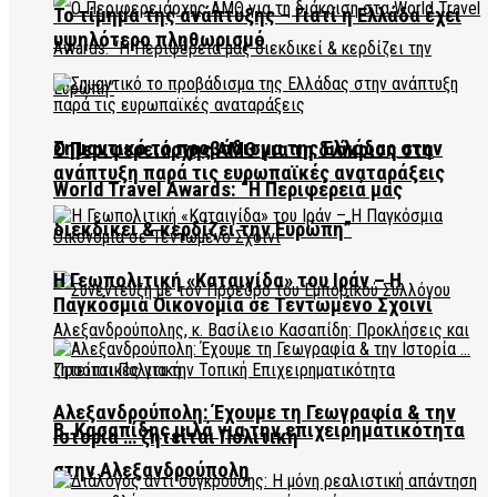
Το τίμημα της ανάπτυξης – Γιατί η Ελλάδα έχει
υψηλότερο πληθωρισμό
Σημαντικό το προβάδισμα της Ελλάδας στην
Ο Περιφερειάρχης ΑΜΘ για τη διάκριση στα
ανάπτυξη παρά τις ευρωπαϊκές αναταράξεις
World Travel Awards: “Η Περιφέρειά μας
διεκδικεί & κερδίζει την Ευρώπη”
Η Γεωπολιτική «Καταιγίδα» του Ιράν – Η
Παγκόσμια Οικονομία σε Τεντωμένο Σχοινί
Αλεξανδρούπολη: Έχουμε τη Γεωγραφία & την
Β. Κασαπίδης μιλά για την επιχειρηματικότητα
Ιστορία … ζητείται Πολιτική
στην Αλεξανδρούπολη