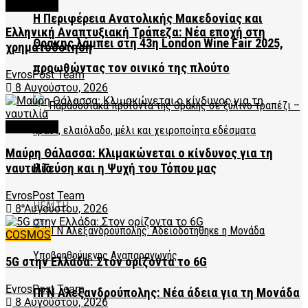
FEATURED
Η Περιφέρεια Ανατολικής Μακεδονίας και
Ελληνική Αναπτυξιακή Τράπεζα: Νέα εποχή στη
Θράκης λάμπει στη 43η London Wine Fair 2025,
χρηματοδότηση
προωθώντας τον οινικό της πλούτο
EvrosPost Team
8 Αυγούστου, 2026
FEATURED
Μαύρη Θάλασσα: Κλιμακώνεται ο κίνδυνος για τη
Η Γεύση και η Ψυχή του Τόπου μας
ναυτιλία
EvrosPost Team
HEALTH
8 Αυγούστου, 2026
COSMOS
5G στην Ελλάδα: Στον ορίζοντα το 6G
EvrosPost Team
ΠΓΝ Αλεξανδρούπολης: Νέα άδεια για τη Μονάδα
8 Αυγούστου, 2026