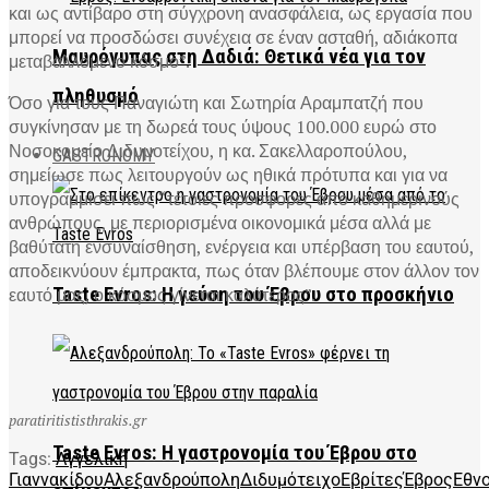
και ως αντίβαρο στη σύγχρονη ανασφάλεια, ως εργασία που
μπορεί να προσδώσει συνέχεια σε έναν ασταθή, αδιάκοπα
Μαυρόγυπας στη Δαδιά: Θετικά νέα για τον
μεταβαλλόμενο κόσμο”.
πληθυσμό
Όσο για τους Παναγιώτη και Σωτηρία Αραμπατζή που
συγκίνησαν με τη δωρεά τους ύψους 100.000 ευρώ στο
Νοσοκομείο Διδυμοτείχου, η κα. Σακελλαροπούλου,
GASTRONOMY
σημείωσε πως λειτουργούν ως ηθικά πρότυπα και για να
υπογραμμίσει πως “τέτοιες προσφορές από καθημερινούς
ανθρώπους, με περιορισμένα οικονομικά μέσα αλλά με
βαθύτατη ενσυναίσθηση, ενέργεια και υπέρβαση του εαυτού,
αποδεικνύουν έμπρακτα, πως όταν βλέπουμε στον άλλον τον
Taste Evros: Η γεύση του Έβρου στο προσκήνιο
εαυτό μας, ο κόσμος γίνεται καλύτερος”.
paratiritististhrakis.gr
Taste Evros: Η γαστρονομία του Έβρου στο
Tags:
Αγγελική
Γιαννακίδου
Αλεξανδρούπολη
Διδυμότειχο
Εβρίτες
Έβρος
Εθν