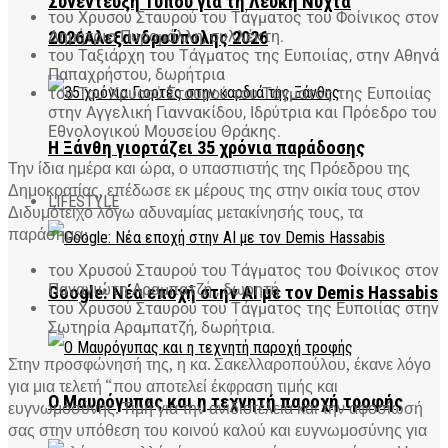
Συνέντευξη Τύπου για τη Λευκή Νύχτα
του Χρυσού Σταυρού του Τάγματος του Φοίνικος στον
Δημήτριο Πυρομάλλη, συλλέκτη.
2026Αλεξανδρούπολης 2026
του Ταξιάρχη του Τάγματος της Ευποιίας, στην Αθηνά
Παπαχρήστου, δωρήτρια
του Του Χρυσού Σταυρού του Τάγματος της Ευποιίας
στην Αγγελική Γιαννακίδου, Ιδρύτρια και Πρόεδρο του
Εθνολογικού Μουσείου Θράκης.
Η Ξάνθη γιορτάζει 35 χρόνια παράδοσης
Την ίδια ημέρα και ώρα, ο υπασπιστής της Πρόεδρου της
Δημοκρατίας, επέδωσε εκ μέρους της στην οικία τους στον
LIFESTYLE
Διδυμότειχο λόγω αδυναμίας μετακίνησής τους, τα
παράσημα:
του Χρυσού Σταυρού του Τάγματος του Φοίνικος στον
Παναγιώτη Αραμπατζή , δωρητή
Google: Νέα εποχή στην AI με τον Demis Hassabis
του Χρυσού Σταυρού του Τάγματος της Ευποιίας στην
Σωτηρία Αραμπατζή, δωρήτρια.
Στην προσφώνησή της, η κα. Σακελλαροπούλου, έκανε λόγο
για μια τελετή “που αποτελεί έκφραση τιμής και
Ο Μαυρόγυπας και η τεχνητή παροχή τροφής
ευγνωμοσύνης. Τιμή για την ανιδιοτέλεια και την αφοσίωσή
σας στην υπόθεση του κοινού καλού και ευγνωμοσύνης για