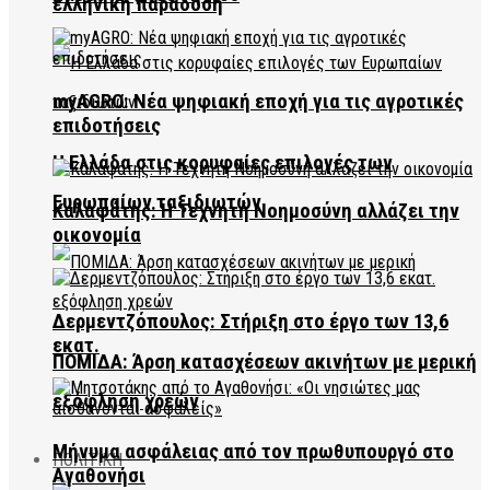
ελληνική παράδοση
myAGRO: Νέα ψηφιακή εποχή για τις αγροτικές
επιδοτήσεις
Η Ελλάδα στις κορυφαίες επιλογές των
Ευρωπαίων ταξιδιωτών
Καλαφάτης: Η Τεχνητή Νοημοσύνη αλλάζει την
οικονομία
Δερμεντζόπουλος: Στήριξη στο έργο των 13,6
εκατ.
ΠΟΜΙΔΑ: Άρση κατασχέσεων ακινήτων με μερική
εξόφληση χρεών
Μήνυμα ασφάλειας από τον πρωθυπουργό στο
ΠΟΛΙΤΙΚΗ
Αγαθονήσι