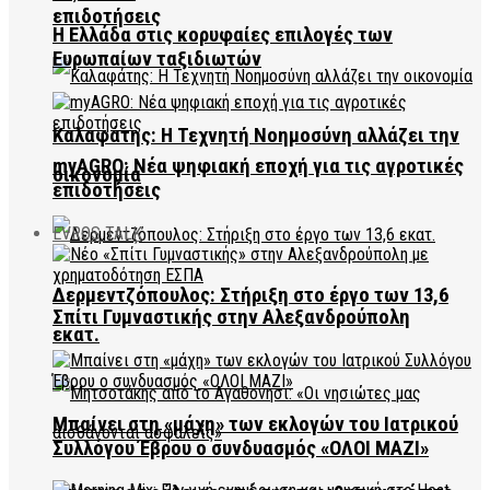
επιδοτήσεις
Η Ελλάδα στις κορυφαίες επιλογές των
Ευρωπαίων ταξιδιωτών
Καλαφάτης: Η Τεχνητή Νοημοσύνη αλλάζει την
myAGRO: Νέα ψηφιακή εποχή για τις αγροτικές
οικονομία
επιδοτήσεις
EVROS TALK
Δερμεντζόπουλος: Στήριξη στο έργο των 13,6
Σπίτι Γυμναστικής στην Αλεξανδρούπολη
εκατ.
Μπαίνει στη «μάχη» των εκλογών του Ιατρικού
Συλλόγου Έβρου ο συνδυασμός «ΟΛΟΙ ΜΑΖΙ»