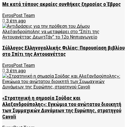
Με κατά τόπους ακραίες συνθήκες ξηρασίας ο Έβρος
EvrosPost Team
3 έτη ago
Σύλλογος Ελληνογαλλικής Φιλίας: Παρουσίαση βιβλίου
στο Σπίτι της Αντουανέττας
EvrosPost Team
3 έτη ago
«Στρατηγική η σημασία Σούδας και
Αλεξανδρούπολης»: Eγκώμια του ανώτατου διοικητή
των Συμμαχικών Δυνάμεων της Ευρώπης, στρατηγoύ
Cavoli