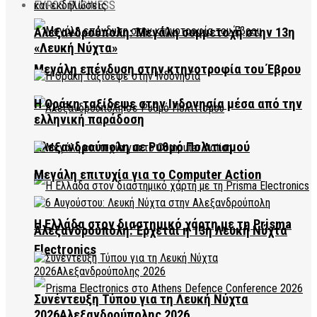
EVROS BUSINESS
Αλεξανδρούπολη: Μεγάλη συμμετοχή στην 13η
«Λευκή Νύχτα»
Μεγάλη επένδυση στην κτηνοτροφία του Έβρου
Η Θράκη ταξίδεψε στην Ινδονησία μέσα από την
ελληνική παράδοση
Αλεξανδρούπολη σε Ρυθμό Πολιτισμού
Μεγάλη επιτυχία για το Computer Action
Η Ελλάδα στον διαστημικό χάρτη με τη Prisma
Αλεξανδρούπολη: Έρχεται η 13η Λευκή Νύχτα
Electronics
Συνέντευξη Τύπου για τη Λευκή Νύχτα
2026Αλεξανδρούπολης 2026