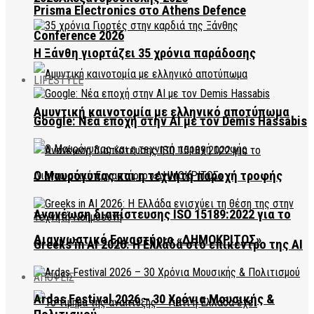
Prisma Electronics στο Athens Defence
Conference 2026
Η Ξάνθη γιορτάζει 35 χρόνια παράδοσης
LIFESTYLE
Αμυντική καινοτομία με ελληνικό αποτύπωμα
Google: Νέα εποχή στην AI με τον Demis Hassabis
Ο Μαυρόγυπας και η τεχνητή παροχή τροφής
Ανανέωση διαπίστευσης ISO 15189:2022 για το
Διαγνωστικό Εργαστήριο «ΔΗΜΟΚΡΙΤΟΣ»
Greeks in AI 2026: Η Ελλάδα στο επίκεντρο της AI
ΑΠΟΨΕΙΣ
Ardas Festival 2026 – 30 Χρόνια Μουσικής &