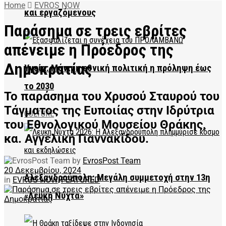
Home
EVROS NOW
και εργαζόμενους
Παράσημα σε τρεις εβρίτες
απένειμε η Πρόεδρος της
Δημοκρατίας
Υγεία: Μόνιμη εθνική πολιτική η πρόληψη έως
το 2030
Το παράσημα του Χρυσού Σταυρού του
Τάγματος της Ευποιίας στην Ιδρύτρια
CULTURE
του Εθνολογικού Μουσείου Θράκης,
κα. Αγγελική Γιαννακίδου.
by
EvrosPost Team
20 Δεκεμβρίου, 2024
Αλεξανδρούπολη: Μεγάλη συμμετοχή στην 13η
in
EVROS NOW
,
FEATURED
«Λευκή Νύχτα»