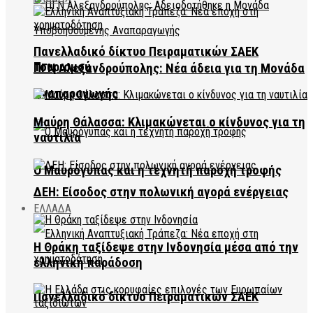
Πανελλαδικό δίκτυο Πειραματικών ΣΑΕΚ
Τουρισμού
ΠΓΝ Αλεξανδρούπολης: Νέα άδεια για τη Μονάδα
Αναπαραγωγής
Μαύρη Θάλασσα: Κλιμακώνεται ο κίνδυνος για τη
ναυτιλία
Ο Μαυρόγυπας και η τεχνητή παροχή τροφής
ΔΕΗ: Είσοδος στην πολωνική αγορά ενέργειας
ΕΛΛΑΔΑ
Η Θράκη ταξίδεψε στην Ινδονησία μέσα από την
ελληνική παράδοση
Πανελλαδικό δίκτυο Πειραματικών ΣΑΕΚ