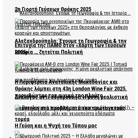
2η Γιορτή Γεύσεων Θράκης 2025
Αλεξανδρούπολη: Έχουμε τη Γεωγραφία & την
Επιτυχία της ΠΑΜΘ στον «Χάρτη των Γεύσεων
2025»
Ιστορία … ζητείται Πολιτική
Η Περιφέρεια Ανατολικής Μακεδονίας και
Θράκης λάμπει στη 43η London Wine Fair 2025,
προωθώντας τον οινικό της πλούτο
Διάλογος αντί σύγκρουσης: Η μόνη ρεαλιστική
απάντηση στα προβλήματα του πρωτογενούς
τομέα
Η Γεύση και η Ψυχή του Τόπου μας
HEALTH