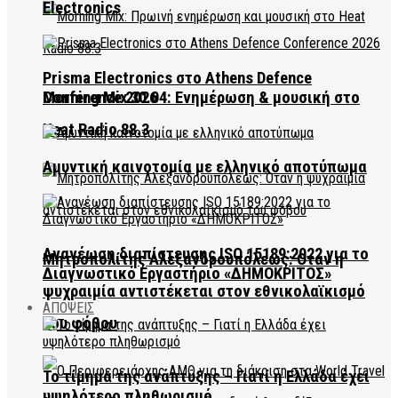
Electronics
Prisma Electronics στο Athens Defence
Conference 2026
Morning Mix 30.04: Ενημέρωση & μουσική στο
Heat Radio 88.3
Αμυντική καινοτομία με ελληνικό αποτύπωμα
Ανανέωση διαπίστευσης ISO 15189:2022 για το
Μητροπολίτης Αλεξανδρουπόλεως: Όταν η
Διαγνωστικό Εργαστήριο «ΔΗΜΟΚΡΙΤΟΣ»
ψυχραιμία αντιστέκεται στον εθνικολαϊκισμό
ΑΠΟΨΕΙΣ
του φόβου
Το τίμημα της ανάπτυξης – Γιατί η Ελλάδα έχει
υψηλότερο πληθωρισμό