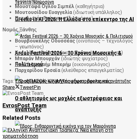
Κομοτηνής)
Μουσταφά Ογλου Σιμπέλ
(καθηγήτρια)
Μουτουσίδου Ευαγγελία
(ιδιωτική υπάλληλος)
Πεταλωτής Γεώργιος
(δικηγόρος)
Greeks in AI 2026: Η Ελλάδα στο επίκεντρο της AI
Νομός Ξάνθης
Βουρβουκέλης Οδυσσέας
(οινοποιός – τεχνολόγος
– γεωπόνος)
Καραλίδης Φώτιος
(εκπαιδευτικός- γεωπόνος)
Ardas Festival 2026 – 30 Χρόνια Μουσικής &
Μπαράν Μπουρχάν
(ιδιώτης ψυχίατρος)
Πολιτισμού
Ντελή-Ιμπραήμ Μπερήμ
(οικονομολόγος)
Παρχαρίδου Ερσαϊα
(ελεύθερος επαγγελματίας)
Tags:
Έβρος
ΠΑΣΟΚ-ΚΙΝΑΛ
Υποψήφιοι βουλευτές
Share
Tweet
Pin
Ο αθλητισμός ως μοχλός εξωστρέφειας και
EvrosPost Team
ανάπτυξης
Related
Posts