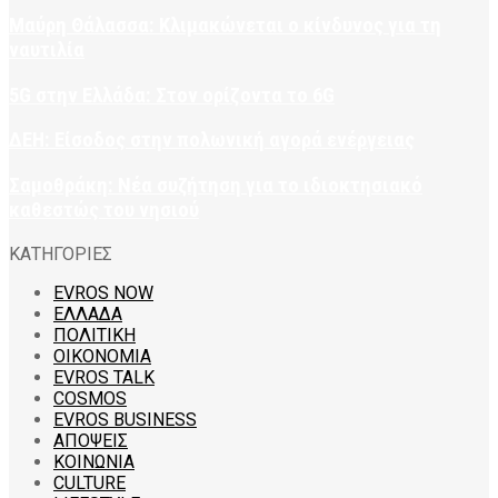
Μαύρη Θάλασσα: Κλιμακώνεται ο κίνδυνος για τη
ναυτιλία
5G στην Ελλάδα: Στον ορίζοντα το 6G
ΔΕΗ: Είσοδος στην πολωνική αγορά ενέργειας
Σαμοθράκη: Νέα συζήτηση για το ιδιοκτησιακό
καθεστώς του νησιού
ΚΑΤΗΓΟΡΙΕΣ
EVROS NOW
ΕΛΛΑΔΑ
ΠΟΛΙΤΙΚΗ
ΟΙΚΟΝΟΜΙΑ
EVROS TALK
COSMOS
EVROS BUSINESS
ΑΠΟΨΕΙΣ
ΚΟΙΝΩΝΙΑ
CULTURE