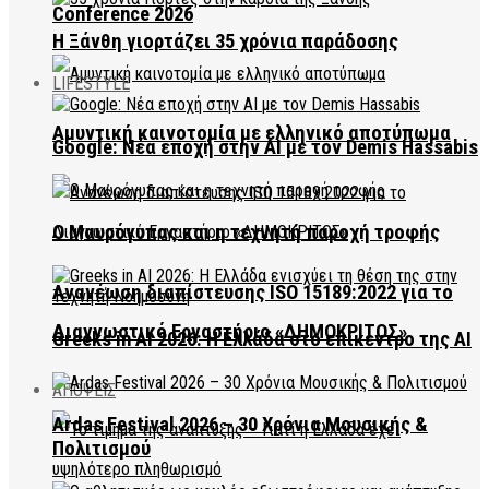
Conference 2026
Η Ξάνθη γιορτάζει 35 χρόνια παράδοσης
LIFESTYLE
Αμυντική καινοτομία με ελληνικό αποτύπωμα
Google: Νέα εποχή στην AI με τον Demis Hassabis
Ο Μαυρόγυπας και η τεχνητή παροχή τροφής
Ανανέωση διαπίστευσης ISO 15189:2022 για το
Διαγνωστικό Εργαστήριο «ΔΗΜΟΚΡΙΤΟΣ»
Greeks in AI 2026: Η Ελλάδα στο επίκεντρο της AI
ΑΠΟΨΕΙΣ
Ardas Festival 2026 – 30 Χρόνια Μουσικής &
Πολιτισμού