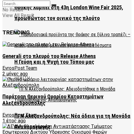
Θράκης λάμπει στη 43η London Wine Fair 2025,
No Result
View All Result
προωθώντας τον οινικό της πλούτο
TRENDING
Generali στο πλευρό του Release Athens
Η Γεύση και η Ψυχή του Τόπου μας
EvrosPost Team
2 μήνες ago
HEALTH
Παράταση Θερινού Ωραρίου Καταστημάτων
Αλεξανδρούπολης
EvrosPost Team
ΠΓΝ Αλεξανδρούπολης: Νέα άδεια για τη Μονάδα
1 έτος ago
Αναπαραγωγής