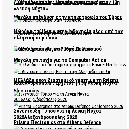
Αλεξανδρούπολη: Μεγάλη συμμετοχή στην 13η
«Λευκή Νύχτα»
Μεγάλη επένδυση στην κτηνοτροφία του Έβρου
Η Θράκη ταξίδεψε στην Ινδονησία μέσα από την
ελληνική παράδοση
Αλεξανδρούπολη σε Ρυθμό Πολιτισμού
Μεγάλη επιτυχία για το Computer Action
Η Ελλάδα στον διαστημικό χάρτη με τη Prisma
Αλεξανδρούπολη: Έρχεται η 13η Λευκή Νύχτα
Electronics
Συνέντευξη Τύπου για τη Λευκή Νύχτα
2026Αλεξανδρούπολης 2026
Prisma Electronics στο Athens Defence