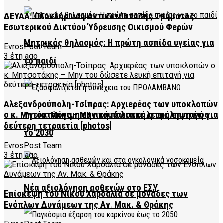
ΔΕΥΑΑ: Ολοκλήρωση Αντικατάστασης Τμήματος
Εσωτερικού Δικτύου Ύδρευσης Οικισμού Φερών
Μητρικός θηλασμός: Η πρώτη ασπίδα υγείας για
EvrosPost Team
3 έτη ago
το παιδί
Αλεξανδρούπολη-Τσίπρας: Αρχιερέας των υποκλοπών
Υγεία: Μόνιμη εθνική πολιτική η πρόληψη έως
ο κ. Μητσοτάκης – Μην του δώσετε λευκή επιταγή για
δεύτερη τετραετία [photos]
το 2030
EvrosPost Team
3 έτη ago
Νέα αξιολόγηση ασθενών στο ΕΣΥ
Επίσκεψη του Νίκου Χαρδαλιά σε μονάδες των
Ενόπλων Δυνάμεων της Αν. Μακ. & Θράκης