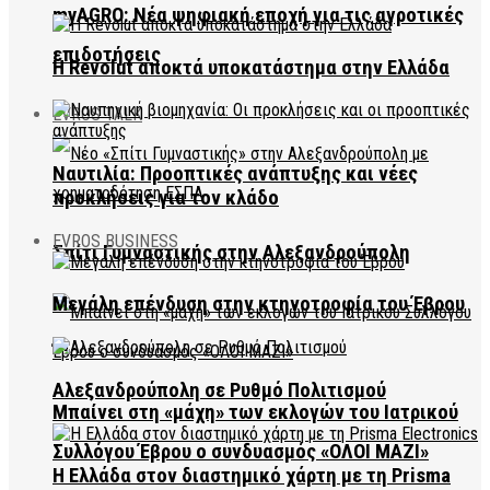
myAGRO: Νέα ψηφιακή εποχή για τις αγροτικές
επιδοτήσεις
Η Revolut αποκτά υποκατάστημα στην Ελλάδα
EVROS TALK
Ναυτιλία: Προοπτικές ανάπτυξης και νέες
προκλήσεις για τον κλάδο
EVROS BUSINESS
Σπίτι Γυμναστικής στην Αλεξανδρούπολη
Μεγάλη επένδυση στην κτηνοτροφία του Έβρου
Αλεξανδρούπολη σε Ρυθμό Πολιτισμού
Μπαίνει στη «μάχη» των εκλογών του Ιατρικού
Συλλόγου Έβρου ο συνδυασμός «ΟΛΟΙ ΜΑΖΙ»
Η Ελλάδα στον διαστημικό χάρτη με τη Prisma