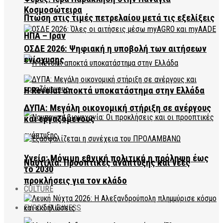
Κοσμοσώτειρα
Πτώση στις τιμές πετρελαίου μετά τις εξελίξεις
ΗΠΑ – Ιράν
ΟΣΔΕ 2026: Ψηφιακή η υποβολή των αιτήσεων
ενίσχυσης
Η Revolut αποκτά υποκατάστημα στην Ελλάδα
ΔΥΠΑ: Μεγάλη οικονομική στήριξη σε ανέργους
και εργαζόμενους
Υγεία: Μόνιμη εθνική πολιτική η πρόληψη έως
Ναυτιλία: Προοπτικές ανάπτυξης και νέες
το 2030
προκλήσεις για τον κλάδο
CULTURE
EVROS BUSINESS