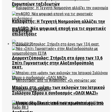
Ευρωπαίων ταξιδιωτών
Καλαφάτης: Η Τεχνητή Νοημοσύνη αλλάζει την
myAGRO: Νέα ψηφιακή εποχή για τις αγροτικές
οικονομία
επιδοτήσεις
EVROS TALK
Δερμεντζόπουλος: Στήριξη στο έργο των 13,6
Σπίτι Γυμναστικής στην Αλεξανδρούπολη
εκατ.
Μπαίνει στη «μάχη» των εκλογών του Ιατρικού
Συλλόγου Έβρου ο συνδυασμός «ΟΛΟΙ ΜΑΖΙ»
Μήνυμα ασφάλειας από τον πρωθυπουργό στο