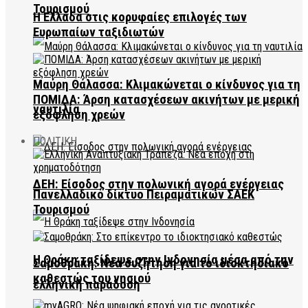
Τουρισμού
Η Ελλάδα στις κορυφαίες επιλογές των
Ευρωπαίων ταξιδιωτών
Μαύρη Θάλασσα: Κλιμακώνεται ο κίνδυνος για τη
ΠΟΜΙΔΑ: Άρση κατασχέσεων ακινήτων με μερική
ναυτιλία
εξόφληση χρεών
ΠΟΛΙΤΙΚΗ
ΔΕΗ: Είσοδος στην πολωνική αγορά ενέργειας
Πανελλαδικό δίκτυο Πειραματικών ΣΑΕΚ
Τουρισμού
Η Θράκη ταξίδεψε στην Ινδονησία μέσα από την
Σαμοθράκη: Νέα συζήτηση για το ιδιοκτησιακό
καθεστώς του νησιού
ελληνική παράδοση