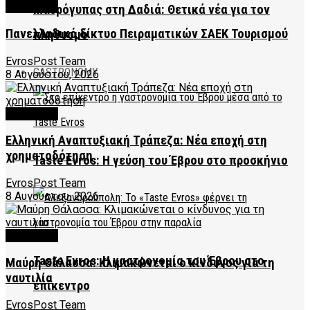
FEATURED
Μαυρόγυπας στη Δαδιά: Θετικά νέα για τον
Πανελλαδικό δίκτυο Πειραματικών ΣΑΕΚ Τουρισμού
πληθυσμό
EvrosPost Team
GASTRONOMY
8 Αυγούστου, 2026
FEATURED
Ελληνική Αναπτυξιακή Τράπεζα: Νέα εποχή στη
χρηματοδότηση
Taste Evros: Η γεύση του Έβρου στο προσκήνιο
EvrosPost Team
8 Αυγούστου, 2026
FEATURED
Taste Evros: Η γαστρονομία του Έβρου στο
Μαύρη Θάλασσα: Κλιμακώνεται ο κίνδυνος για τη
ναυτιλία
επίκεντρο
EvrosPost Team