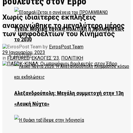
βουλευτές στον Έβρο
Χωρίς ιδιαίτερες εκπλήξεις
ανακοινώθηκε το μεγαλύτερο μέρος
Υγεία: Μόνιμη εθνική πολιτική η πρόληψη έως
των ψηφοδελτίων του Κινήματος
το 2030
by
EvrosPost Team
29 Ιανουαρίου, 2023
CULTURE
in
FEATURED
,
ΕΚΛΟΓΕΣ '23
,
ΠΟΛΙΤΙΚΗ
Αλεξανδρούπολη: Μεγάλη συμμετοχή στην 13η
«Λευκή Νύχτα»