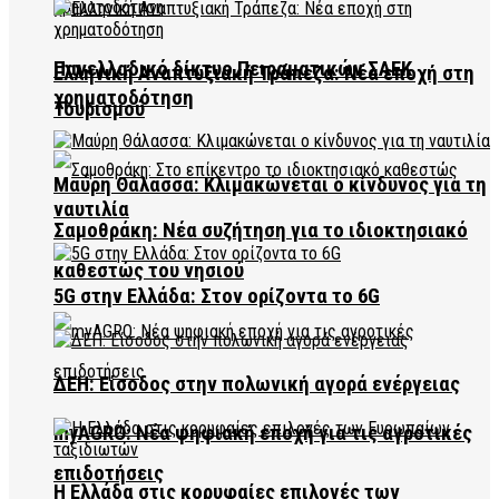
Πανελλαδικό δίκτυο Πειραματικών ΣΑΕΚ
Ελληνική Αναπτυξιακή Τράπεζα: Νέα εποχή στη
χρηματοδότηση
Τουρισμού
Μαύρη Θάλασσα: Κλιμακώνεται ο κίνδυνος για τη
ναυτιλία
Σαμοθράκη: Νέα συζήτηση για το ιδιοκτησιακό
καθεστώς του νησιού
5G στην Ελλάδα: Στον ορίζοντα το 6G
ΔΕΗ: Είσοδος στην πολωνική αγορά ενέργειας
myAGRO: Νέα ψηφιακή εποχή για τις αγροτικές
επιδοτήσεις
Η Ελλάδα στις κορυφαίες επιλογές των