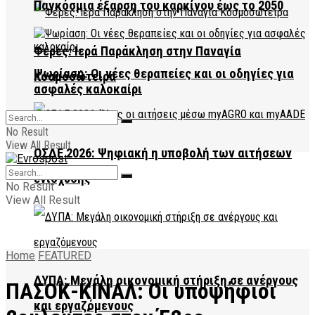
Παγκόσμια έξαρση του καρκίνου έως το 2050
Φέρες: Ιερά Παράκληση στην Παναγία
Ψωρίαση: Οι νέες θεραπείες και οι οδηγίες για
Κοσμοσώτειρα
ασφαλές καλοκαίρι
No Result
View All Result
ΟΣΔΕ 2026: Ψηφιακή η υποβολή των αιτήσεων
ενίσχυσης
No Result
View All Result
Home
FEATURED
ΔΥΠΑ: Μεγάλη οικονομική στήριξη σε ανέργους
ΠΑΣΟΚ-ΚΙΝΑΛ: Οι υποψήφιοι
και εργαζόμενους