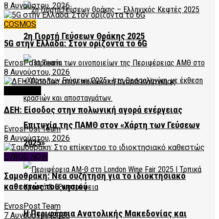
8 Αυγούστου, 2026
COSMOS
2η Γιορτή Γεύσεων Θράκης 2025
5G στην Ελλάδα: Στον ορίζοντα το 6G
EvrosPost Team
8 Αυγούστου, 2026
FEATURED
ΔΕΗ: Είσοδος στην πολωνική αγορά ενέργειας
Επιτυχία της ΠΑΜΘ στον «Χάρτη των Γεύσεων
EvrosPost Team
8 Αυγούστου, 2026
2025»
EVROS NOW
Σαμοθράκη: Νέα συζήτηση για το ιδιοκτησιακό
καθεστώς του νησιού
EvrosPost Team
Η Περιφέρεια Ανατολικής Μακεδονίας και
7 Αυγούστου, 2026