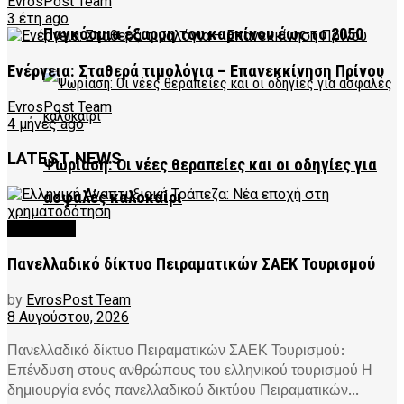
EvrosPost Team
3 έτη ago
Παγκόσμια έξαρση του καρκίνου έως το 2050
Ενέργεια: Σταθερά τιμολόγια – Επανεκκίνηση Πρίνου
EvrosPost Team
4 μήνες ago
LATEST NEWS
Ψωρίαση: Οι νέες θεραπείες και οι οδηγίες για
ασφαλές καλοκαίρι
FEATURED
Πανελλαδικό δίκτυο Πειραματικών ΣΑΕΚ Τουρισμού
by
EvrosPost Team
8 Αυγούστου, 2026
Πανελλαδικό δίκτυο Πειραματικών ΣΑΕΚ Τουρισμού:
Επένδυση στους ανθρώπους του ελληνικού τουρισμού Η
δημιουργία ενός πανελλαδικού δικτύου Πειραματικών...