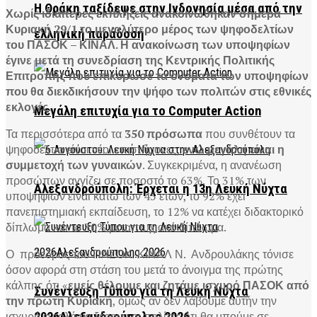
Η Θράκη ταξίδεψε στην Ινδονησία μέσα από την
Χωρίς ιδιαίτερες εκπλήξεις ανακοινώθηκαν σήμερα
Κυριακή 29/1 το μεγαλύτερο μέρος των ψηφοδελτίων
ελληνική παράδοση
του ΠΑΣΟΚ – ΚΙΝΑΛ. Η ανακοίνωση των υποψηφίων
έγινε μετά τη συνεδρίαση της Κεντρικής Πολιτικής
Επιτροπής που επικύρωσε τα ονόματα των υποψηφίων
που θα διεκδικήσουν την ψήφο των πολιτών στις εθνικές
εκλογές.
Μεγάλη επιτυχία για το Computer Action
Τα περισσότερα από τα
350 πρόσωπα
που συνθέτουν τα
ψηφοδέλτια είναι νέοι επιστήμονες,
ενώ μεγάλη είναι η
συμμετοχή των γυναικών
. Συγκεκριμένα, η ανανέωση
προσώπων αγγίζει σε ποσοστό το 63%. Το 31% των
Αλεξανδρούπολη: Έρχεται η 13η Λευκή Νύχτα
υποψηφίων είναι κάτω των 45 ετών, το 92% έχει
πανεπιστημιακή εκπαίδευση, το 12% να κατέχει διδακτορικό
δίπλωμα και το 30% μεταπτυχιακό δίπλωμα.
Ο πρόεδρος του ΠΑΣΟΚ-ΚΙΝΑΛ Ν. Ανδρουλάκης τόνισε
όσον αφορά στη στάση του μετά το άνοιγμα της πρώτης
κάλπης ότι «
εμείς θέλουμε και ζητάμε ισχυρό ΠΑΣΟΚ από
Συνέντευξη Τύπου για τη Λευκή Νύχτα
την πρώτη Κυριακή
, όμως αν δεν λάβουμε αυτήν την
ισχυρή εντολή να ξέρουν οι πολίτες ότι θα μπούμε σε