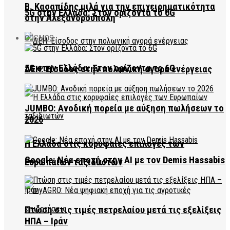
Β. Κασαπίδης μιλά για την επιχειρηματικότητα
5G στην Ελλάδα: Στον ορίζοντα το 6G
στην Αλεξανδρούπολη
COSMOS
5G στην Ελλάδα: Στον ορίζοντα το 6G
ΔΕΗ: Είσοδος στην πολωνική αγορά ενέργειας
JUMBO: Ανοδική πορεία με αύξηση πωλήσεων το
2026
Η Ελλάδα στις κορυφαίες επιλογές των
Google: Νέα εποχή στην AI με τον Demis Hassabis
Ευρωπαίων ταξιδιωτών
Πτώση στις τιμές πετρελαίου μετά τις εξελίξεις
ΗΠΑ – Ιράν