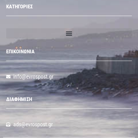
ΚΑΤΗΓΟΡΙΕΣ
ΕΠΙΚΟΙΝΩΝΙΑ
info@evrospost.gr
ΔΙΑΦΗΜΙΣΗ
ads@evrospost.gr