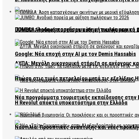
COSMOS
ΠΟΜΙΔΑ: Άρση κατασχέσεων ακινήτων με μερική 
JUMBO: Ανοδική πορεία με αύξηση πωλήσεων το 
Google: Νέα εποχή στην AI με τον Demis Hassabis
ΔΥΠΑ: Μεγάλη οικονομική στήριξη σε ανέργους κ
Πτώση στις τιμές πετρελαίου μετά τις εξελίξεις Η
Νέα προγράμματα τουριστικής εκπαίδευσης στην 
Η Revolut αποκτά υποκατάστημα στην Ελλάδα
EVROS TALK
Ναυτιλία: Προοπτικές ανάπτυξης και νέες προκλή