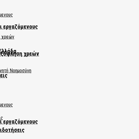
αι εργαζόμενους
Ελλάδα
εξόφληση χρεών
εις
αι εργαζόμενους
πιδοτήσεις