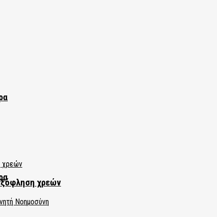
ρα
ρα
εξόφληση χρεών