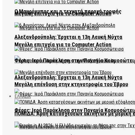
Ο Μαυρόγυπας και η τεχνητή παροχή τροφής
Μεγάλη επιτυχία για το Computer Action
Αλεξανδρούπολη: Έρχεται η 13η Λευκή Νύχτα
Μεγάλη επιτυχία για το Computer Action
Φέρες: Ιερά Παράκληση στην Παναγία Κοσμοσώτει
Αλεξανδρούπολη: Έρχεται η 13η Λευκή Νύχτα
Μεγάλη επένδυση στην κτηνοτροφία του Έβρου
ΕΛΛΑΔΑ
Φέρες: Ιερά Παράκληση στην Παναγία Κοσμοσώτει
ΠΟΜΙΔΑ: Άρση κατασχέσεων ακινήτων με μερική 