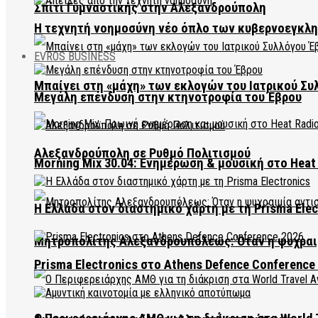
Σπίτι Γυμναστικής στην Αλεξανδρούπολη
Η τεχνητή νοημοσύνη νέο όπλο των κυβερνοεγκλ
EVROS BUSINESS
Μπαίνει στη «μάχη» των εκλογών του Ιατρικού Συ
Μεγάλη επένδυση στην κτηνοτροφία του Έβρου
Αλεξανδρούπολη σε Ρυθμό Πολιτισμού
Morning Mix 30.04: Ενημέρωση & μουσική στο Heat 
Η Ελλάδα στον διαστημικό χάρτη με τη Prisma Elec
Μητροπολίτης Αλεξανδρουπόλεως: Όταν η ψυχραιμ
Prisma Electronics στο Athens Defence Conference