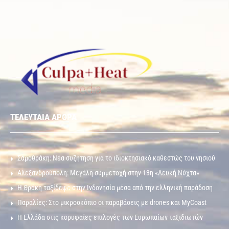
ΤΕΛΕΥΤΑΙΑ ΑΡΘΡΑ
Σαμοθράκη: Νέα συζήτηση για το ιδιοκτησιακό καθεστώς του νησιού
Αλεξανδρούπολη: Μεγάλη συμμετοχή στην 13η «Λευκή Νύχτα»
Η Θράκη ταξίδεψε στην Ινδονησία μέσα από την ελληνική παράδοση
Παραλίες: Στο μικροσκόπιο οι παραβάσεις με drones και MyCoast
Η Ελλάδα στις κορυφαίες επιλογές των Ευρωπαίων ταξιδιωτών