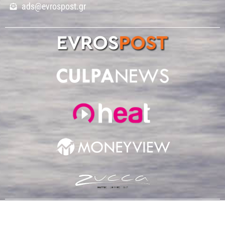
ads@evrospost.gr
© Copyright 2022 EvrosPost.gr – Σχεδιασμός & κατασκεύη
ιστοσελίδας:
Respect Web