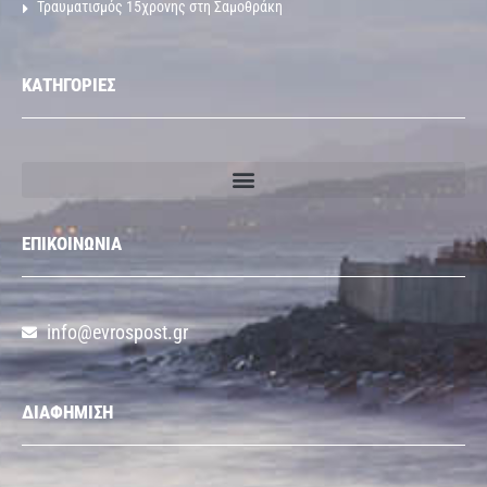
Τραυματισμός 15χρονης στη Σαμοθράκη
ΚΑΤΗΓΟΡΙΕΣ
ΕΠΙΚΟΙΝΩΝΙΑ
info@evrospost.gr
ΔΙΑΦΗΜΙΣΗ