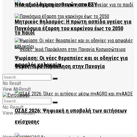
Νέα αξιολόγηση ασθενών στο ΕΣΥ
Μητρικός θηλασμός: Η πρώτη ασπίδα υγείας για
Παγκόσμια έξαρση του καρκίνου έως το 2050
το παιδί
Ψωρίαση: Οι νέες θεραπείες και οι οδηγίες για
ασφαλές καλοκαίρι
Φέρες: Ιερά Παράκληση στην Παναγία
Κοσμοσώτειρα
No Result
View All Result
No Result
ΟΣΔΕ 2026: Ψηφιακή η υποβολή των αιτήσεων
View All Result
ενίσχυσης