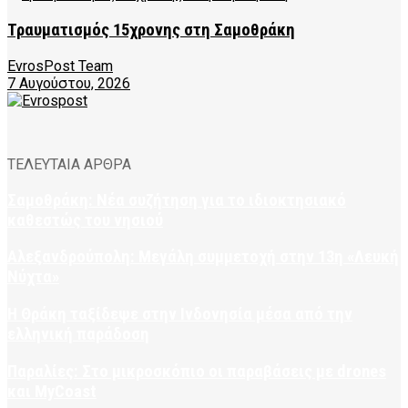
Τραυματισμός 15χρονης στη Σαμοθράκη
EvrosPost Team
7 Αυγούστου, 2026
ΤΕΛΕΥΤΑΙΑ ΑΡΘΡΑ
Σαμοθράκη: Νέα συζήτηση για το ιδιοκτησιακό
καθεστώς του νησιού
Αλεξανδρούπολη: Μεγάλη συμμετοχή στην 13η «Λευκή
Νύχτα»
Η Θράκη ταξίδεψε στην Ινδονησία μέσα από την
ελληνική παράδοση
Παραλίες: Στο μικροσκόπιο οι παραβάσεις με drones
και MyCoast