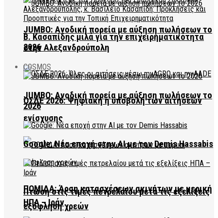
JUMBO: Ανοδική πορεία με αύξηση πωλήσεων το
Β. Κασαπίδης μιλά για την επιχειρηματικότητα
2026
στην Αλεξανδρούπολη
COSMOS
JUMBO: Ανοδική πορεία με αύξηση πωλήσεων το
ΟΣΔΕ 2026: Ψηφιακή η υποβολή των αιτήσεων
2026
ενίσχυσης
Google: Νέα εποχή στην AI με τον Demis Hassabis
ΠΟΜΙΔΑ: Άρση κατασχέσεων ακινήτων με μερική
Πτώση στις τιμές πετρελαίου μετά τις εξελίξεις
ΗΠΑ – Ιράν
εξόφληση χρεών