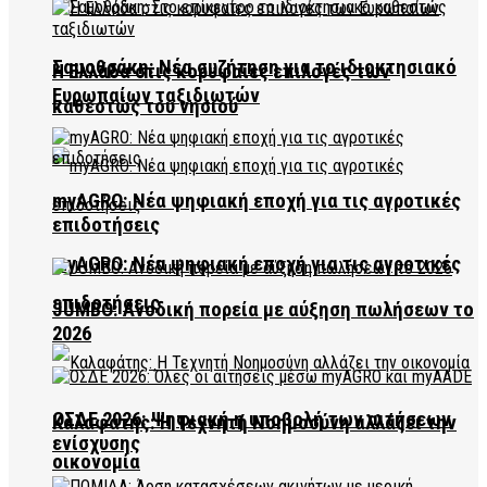
Σαμοθράκη: Νέα συζήτηση για το ιδιοκτησιακό
Η Ελλάδα στις κορυφαίες επιλογές των
Ευρωπαίων ταξιδιωτών
καθεστώς του νησιού
myAGRO: Νέα ψηφιακή εποχή για τις αγροτικές
επιδοτήσεις
myAGRO: Νέα ψηφιακή εποχή για τις αγροτικές
επιδοτήσεις
JUMBO: Ανοδική πορεία με αύξηση πωλήσεων το
2026
ΟΣΔΕ 2026: Ψηφιακή η υποβολή των αιτήσεων
Καλαφάτης: Η Τεχνητή Νοημοσύνη αλλάζει την
ενίσχυσης
οικονομία