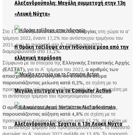
Αλεξανδρούπολη: Μεγάλη συμμετοχή στην 13η
«Λευκή Νύχτα»
Στο 13,8% ανήλθε το ποσοστό της
ανεργίας
στη χώρα το α’
τρίμηνο 2022, έναντι 17,2% του αντίστοιχου τριμήνου του
2021, ενώ το ποσοστό στο δ΄ τρίμηνο του 2021
Η Θράκη ταξίδεψε στην Ινδονησία μέσα από την
διαμορφωνόταν στο 13,2%.
ελληνική παράδοση
Σύμφωνα με τα στοιχεία της
Ελληνικής Στατιστικής Αρχής
(ΕΛΣΤΑΤ),
για το Α΄ τρίμηνο του 2022,
ο αριθμός των
απασχολουμένων ανήλθε σε 4.044.024 άτομα
παρουσιάζοντας μείωση κατά 0,2%,
σε σχέση με το
προηγούμενο τρίμηνο και αύξηση κατά 11,6%, σε σχέση με
Μεγάλη επιτυχία για το Computer Action
το αντίστοιχο τρίμηνο του προηγούμενου έτους.
Ο αριθμός των ανέργων ανήλθε σε 647.196 άτομα,
παρουσιάζοντας αύξηση κατά 4,8%
σε σχέση με το
προηγούμενο τρίμηνο και μείωση κατά 13,2%, σε σχέση με
Αλεξανδρούπολη: Έρχεται η 13η Λευκή Νύχτα
το αντίστοιχο τρίμηνο του προηγούμενου έτους. Το ποσοστό
ανεργίας το Α΄ τρίμηνο 2022 ανήλθε σε 13,8%. Το ποσοστό