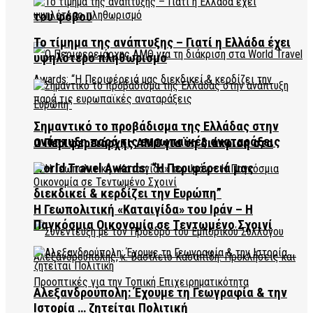
του φόβου
Το τίμημα της ανάπτυξης – Γιατί η Ελλάδα έχει
υψηλότερο πληθωρισμό
Σημαντικό το προβάδισμα της Ελλάδας στην
ανάπτυξη παρά τις ευρωπαϊκές αναταράξεις
Ο Περιφερειάρχης ΑΜΘ για τη διάκριση στα
World Travel Awards: “Η Περιφέρειά μας
διεκδικεί & κερδίζει την Ευρώπη”
Η Γεωπολιτική «Καταιγίδα» του Ιράν – Η
Παγκόσμια Οικονομία σε Τεντωμένο Σχοινί
Αλεξανδρούπολη: Έχουμε τη Γεωγραφία & την
Ιστορία … ζητείται Πολιτική