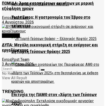
ΠΟΜΙΔΑ: Άρση κατασχέσεων ακινήτων με μερική
εξόφληση χρεών
Taste Evros: Η γαστρονομία του Έβρου στο
EvrosPost Team
4 Αυγούστου, 2026
επίκεντρο
FEATURED
ΔΥΠΑ: Μεγάλη οικονομική στήριξη σε ανέργους και
εργαζόμενους
2η Γιορτή Γεύσεων Θράκης 2025
EvrosPost Team
3 Αυγούστου, 2026
No Result
View All Result
TRENDING
Επιτυχία της ΠΑΜΘ στον «Χάρτη των Γεύσεων
2025»