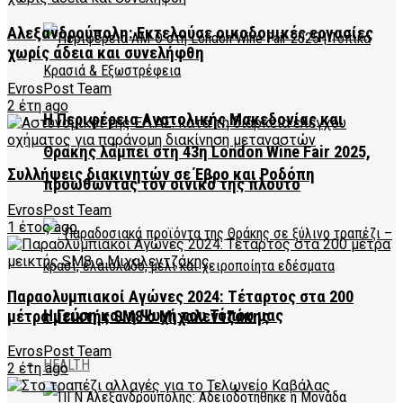
Αλεξανδρούπολη: Εκτελούσε οικοδομικές εργασίες
χωρίς άδεια και συνελήφθη
EvrosPost Team
2 έτη ago
Η Περιφέρεια Ανατολικής Μακεδονίας και
Θράκης λάμπει στη 43η London Wine Fair 2025,
Συλλήψεις διακινητών σε Έβρο και Ροδόπη
προωθώντας τον οινικό της πλούτο
EvrosPost Team
1 έτος ago
Παραολυμπιακοί Αγώνες 2024: Τέταρτος στα 200
Η Γεύση και η Ψυχή του Τόπου μας
μέτρα μεικτής SM8 o Μιχαλεντζάκης
EvrosPost Team
HEALTH
2 έτη ago