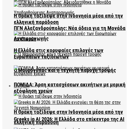
Η Θράκη ταξίδεψε στην Ινδονησία μέσα από την
ελληνική παράδοση
ΠΓΝ Αλεξανδρούπολης: Νέα άδεια για τη Μονάδα
Αναπαραγωγής
Η Ελλάδα στις κορυφαίες επιλογές των
Ευρωπαίων ταξιδιωτών
Ο Μαυρόγυπας και η τεχνητή παροχή τροφής
ΠΟΜΙΔΑ: Άρση κατασχέσεων ακινήτων με μερική
ΕΛΛΑΔΑ
εξόφληση χρεών
Η Θράκη ταξίδεψε στην Ινδονησία μέσα από την
Greeks in AI 2026: Η Ελλάδα στο επίκεντρο της AI
ελληνική παράδοση