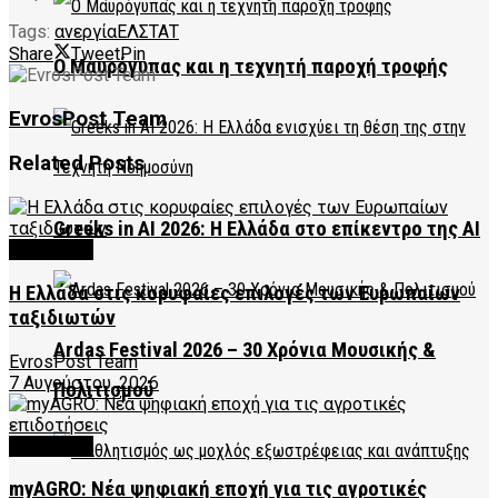
Tags:
ανεργία
ΕΛΣΤΑΤ
Share
Tweet
Pin
Ο Μαυρόγυπας και η τεχνητή παροχή τροφής
EvrosPost Team
Related
Posts
Greeks in AI 2026: Η Ελλάδα στο επίκεντρο της AI
FEATURED
Η Ελλάδα στις κορυφαίες επιλογές των Ευρωπαίων
ταξιδιωτών
Ardas Festival 2026 – 30 Χρόνια Μουσικής &
EvrosPost Team
7 Αυγούστου, 2026
Πολιτισμού
FEATURED
myAGRO: Νέα ψηφιακή εποχή για τις αγροτικές