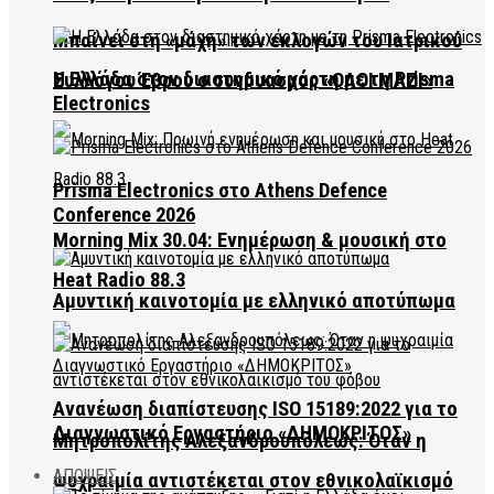
Μπαίνει στη «μάχη» των εκλογών του Ιατρικού
Η Ελλάδα στον διαστημικό χάρτη με τη Prisma
Συλλόγου Έβρου ο συνδυασμός «ΟΛΟΙ ΜΑΖΙ»
Electronics
Prisma Electronics στο Athens Defence
Conference 2026
Morning Mix 30.04: Ενημέρωση & μουσική στο
Heat Radio 88.3
Αμυντική καινοτομία με ελληνικό αποτύπωμα
Ανανέωση διαπίστευσης ISO 15189:2022 για το
Διαγνωστικό Εργαστήριο «ΔΗΜΟΚΡΙΤΟΣ»
Μητροπολίτης Αλεξανδρουπόλεως: Όταν η
ΑΠΟΨΕΙΣ
ψυχραιμία αντιστέκεται στον εθνικολαϊκισμό