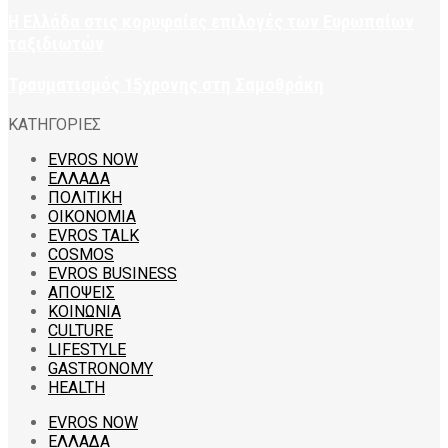
Η Ελλάδα στις κορυφαίες επιλογές των Ευρωπαίων
ταξιδιωτών
Τραυματισμός 15χρονης στη Σαμοθράκη
ΚΑΤΗΓΟΡΙΕΣ
EVROS NOW
ΕΛΛΑΔΑ
ΠΟΛΙΤΙΚΗ
ΟΙΚΟΝΟΜΙΑ
EVROS TALK
COSMOS
EVROS BUSINESS
ΑΠΟΨΕΙΣ
ΚΟΙΝΩΝΙΑ
CULTURE
LIFESTYLE
GASTRONOMY
HEALTH
EVROS NOW
ΕΛΛΑΔΑ