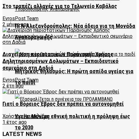
Στο τραπέζι αλλαγές για το Τελωνείο Καβάλας
EvrosPost Team
2 μήνες ago
ΠΓΝ Αλεξανδρούπολης: Νέα άδεια για τη Μονάδα
Αναπαραγωγής
Διαχείριση περιστατικών Παράνομης Χρήσης
Δηλητηριασμένων Δολωμάτων – Εκπαιδευτικό
σεμινάριο στη Δαδιά
Μητρικός θηλασμός: Η πρώτη ασπίδα υγείας για
EvrosPost Team
το παιδί
2 έτη ago
Γιατί ο Βόρειος Έβρος δεν πρέπει να αυτονομηθεί
Υγεία: Μόνιμη εθνική πολιτική η πρόληψη έως
Χρήστος Κουπελίδης
1 έτος ago
το 2030
LATEST NEWS