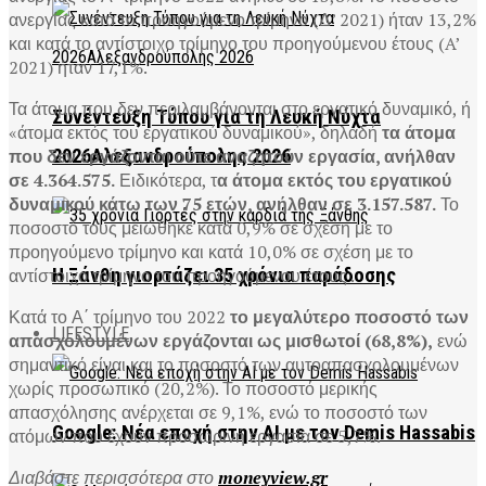
ανεργίας κατά το προηγούμενο τρίμηνο (Δ’ 2021) ήταν 13,2%
και κατά το αντίστοιχο τρίμηνο του προηγούμενου έτους (A’
2021) ήταν 17,1%.
Τα άτομα που δεν περιλαμβάνονται στο εργατικό δυναμικό, ή
Συνέντευξη Τύπου για τη Λευκή Νύχτα
«άτομα εκτός του εργατικού δυναμικού», δηλαδή
τα άτομα
που δεν εργάζονται ούτε αναζητούν εργασία, ανήλθαν
2026Αλεξανδρούπολης 2026
σε 4.364.575.
Ειδικότερα, τ
α άτομα εκτός του εργατικού
δυναμικού κάτω των 75 ετών, ανήλθαν σε 3.157.587.
Το
ποσοστό τους μειώθηκε κατά 0,9% σε σχέση με το
προηγούμενο τρίμηνο και κατά 10,0% σε σχέση με το
Η Ξάνθη γιορτάζει 35 χρόνια παράδοσης
αντίστοιχο τρίμηνο του προηγούμενου έτους .
Κατά το Α΄ τρίμηνο του 2022
το μεγαλύτερο ποσοστό των
LIFESTYLE
απασχολουμένων εργάζονται ως μισθωτοί (68,8%),
ενώ
σημαντικό είναι και το ποσοστό των αυτοαπασχολουμένων
χωρίς προσωπικό (20,2%). Το ποσοστό μερικής
απασχόλησης ανέρχεται σε 9,1%, ενώ το ποσοστό των
Google: Νέα εποχή στην AI με τον Demis Hassabis
ατόμων που έχουν προσωρινή εργασία σε 5,7%.
Διαβάστε περισσότερα στο
moneyview.gr