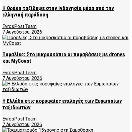
Η Θράκη ταξίδεψε στην Ινδονησία μέσα από την
ελληνική παράδοση
EvrosPost Team
7 Αυγούστου, 2026
Παραλίες: Στο μικροσκόπιο οι παραβάσεις με drones
και MyCoast
EvrosPost Team
7 Αυγούστου, 2026
Η Ελλάδα στις κορυφαίες επιλογές των Ευρωπαίων
ταξιδιωτών
EvrosPost Team
7 Αυγούστου, 2026