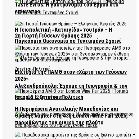
Taste Evros: Η γαστρονομία του Έβρου στο
επίκεντρο
Η Γεωπολιτική «Καταιγίδα» του Ιράν – Η
2η Γιορτή Γεύσεων Θράκης 2025
Παγκόσμια Οικονομία σε Τεντωμένο Σχοινί
Επιτυχία της ΠΑΜΘ στον «Χάρτη των Γεύσεων
2025»
Αλεξανδρούπολη: Έχουμε τη Γεωγραφία & την
Ιστορία … ζητείται Πολιτική
Η Περιφέρεια Ανατολικής Μακεδονίας και
Θράκης λάμπει στη 43η London Wine Fair 2025,
προωθώντας τον οινικό της πλούτο