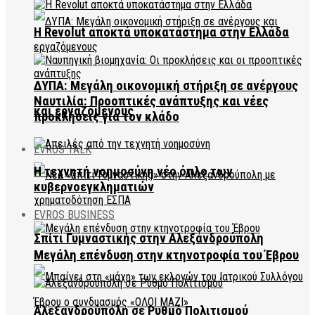
Η Revolut αποκτά υποκατάστημα στην Ελλάδα
ΔΥΠΑ: Μεγάλη οικονομική στήριξη σε ανέργους
Ναυτιλία: Προοπτικές ανάπτυξης και νέες
και εργαζόμενους
προκλήσεις για τον κλάδο
EVROS TALK
Η τεχνητή νοημοσύνη νέο όπλο των
κυβερνοεγκληματιών
EVROS BUSINESS
Σπίτι Γυμναστικής στην Αλεξανδρούπολη
Μεγάλη επένδυση στην κτηνοτροφία του Έβρου
Αλεξανδρούπολη σε Ρυθμό Πολιτισμού