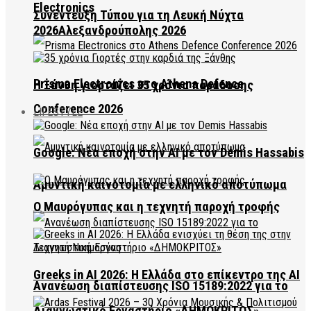
Electronics
Συνέντευξη Τύπου για τη Λευκή Νύχτα
2026Αλεξανδρούπολης 2026
Prisma Electronics στο Athens Defence
Η Ξάνθη γιορτάζει 35 χρόνια παράδοσης
Conference 2026
LIFESTYLE
Google: Νέα εποχή στην AI με τον Demis Hassabis
Αμυντική καινοτομία με ελληνικό αποτύπωμα
Ο Μαυρόγυπας και η τεχνητή παροχή τροφής
Greeks in AI 2026: Η Ελλάδα στο επίκεντρο της AI
Ανανέωση διαπίστευσης ISO 15189:2022 για το
Διαγνωστικό Εργαστήριο «ΔΗΜΟΚΡΙΤΟΣ»