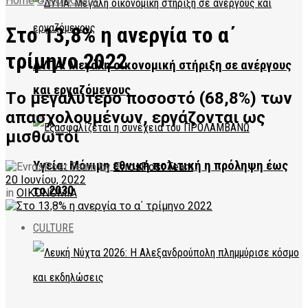
Home
ΟΙΚΟΝΟΜΙΑ
Στο 13,8% η ανεργία το α΄
τρίμηνο 2022
ΔΥΠΑ: Μεγάλη οικονομική στήριξη σε ανέργους
και εργαζόμενους
Tο μεγαλύτερο ποσοστό (68,8%) των
απασχολουμένων, εργάζονται ως
μισθωτοί
Υγεία: Μόνιμη εθνική πολιτική η πρόληψη έως
by
EvrosPost Team
20 Ιουνίου, 2022
το 2030
in
ΟΙΚΟΝΟΜΙΑ
CULTURE