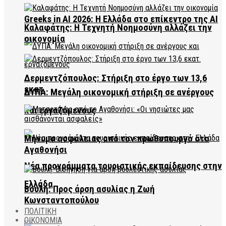
Greeks in AI 2026: Η Ελλάδα στο επίκεντρο της AI
Καλαφάτης: Η Τεχνητή Νοημοσύνη αλλάζει την
οικονομία
Δερμεντζόπουλος: Στήριξη στο έργο των 13,6
εκατ.
ΔΥΠΑ: Μεγάλη οικονομική στήριξη σε ανέργους
και εργαζόμενους
Μήνυμα ασφάλειας από τον πρωθυπουργό στο
Αγαθονήσι
Νέα προγράμματα τουριστικής εκπαίδευσης στην
Ελλάδα
Βουλή: Προς άρση ασυλίας η Ζωή
Κωνσταντοπούλου
ΠΟΛΙΤΙΚΗ
ΟΙΚΟΝΟΜΙΑ