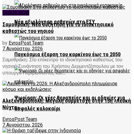
EVROS NOW
Νέα αξιολόγηση ασθενών στο ΕΣΥ
Σαμοθράκη: Νέα συζήτηση για το ιδιοκτησιακό
καθεστώς του νησιού
by
EvrosPost Team
7 Αυγούστου, 2026
Παγκόσμια έξαρση του καρκίνου έως το 2050
Σαμοθράκη: Στο επίκεντρο το ιδιοκτησιακό καθεστώς του
νησιού Συνάντηση του Χρήστου Δερμεντζόπουλου με τον
υπουργό Περιβάλλοντος και...
Ψωρίαση: Οι νέες θεραπείες και οι οδηγίες για
Αλεξανδρούπολη: Μεγάλη συμμετοχή στην 13η «Λευκή
Νύχτα»
ασφαλές καλοκαίρι
EvrosPost Team
7 Αυγούστου, 2026