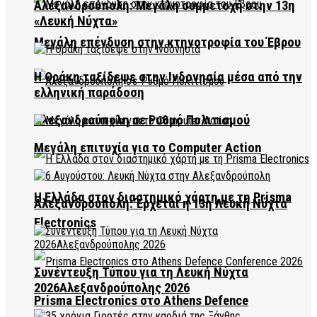
Αλεξανδρούπολη: Μεγάλη συμμετοχή στην 13η
«Λευκή Νύχτα»
Μεγάλη επένδυση στην κτηνοτροφία του Έβρου
Η Θράκη ταξίδεψε στην Ινδονησία μέσα από την
ελληνική παράδοση
Αλεξανδρούπολη σε Ρυθμό Πολιτισμού
Μεγάλη επιτυχία για το Computer Action
Η Ελλάδα στον διαστημικό χάρτη με τη Prisma
Αλεξανδρούπολη: Έρχεται η 13η Λευκή Νύχτα
Electronics
Συνέντευξη Τύπου για τη Λευκή Νύχτα
2026Αλεξανδρούπολης 2026
Prisma Electronics στο Athens Defence