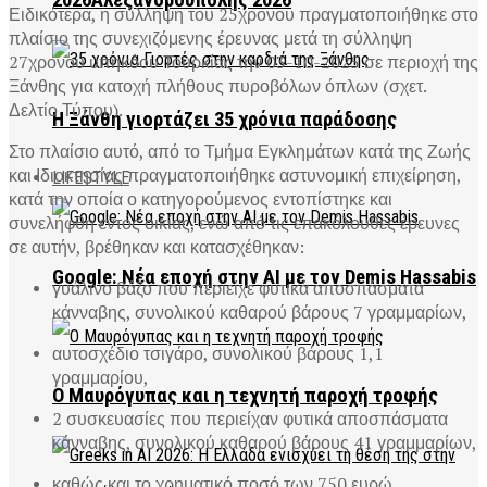
2026Αλεξανδρούπολης 2026
Ειδικότερα, η σύλληψη του 25χρονου πραγματοποιήθηκε στο
πλαίσιο της συνεχιζόμενης έρευνας μετά τη σύλληψη
27χρονου υπηκόου Τουρκίας την 03-10-2025 σε περιοχή της
Ξάνθης για κατοχή πλήθους πυροβόλων όπλων (σχετ.
Δελτίο Τύπου).
Η Ξάνθη γιορτάζει 35 χρόνια παράδοσης
Στο πλαίσιο αυτό, από το Τμήμα Εγκλημάτων κατά της Ζωής
και Ιδιοκτησίας πραγματοποιήθηκε αστυνομική επιχείρηση,
LIFESTYLE
κατά την οποία ο κατηγορούμενος εντοπίστηκε και
συνελήφθη εντός οικίας, ενώ από τις επακόλουθες έρευνες
σε αυτήν, βρέθηκαν και κατασχέθηκαν:
Google: Νέα εποχή στην AI με τον Demis Hassabis
γυάλινο βάζο που περιείχε φυτικά αποσπάσματα
κάνναβης, συνολικού καθαρού βάρους 7 γραμμαρίων,
αυτοσχέδιο τσιγάρο, συνολικού βάρους 1,1
γραμμαρίου,
Ο Μαυρόγυπας και η τεχνητή παροχή τροφής
2 συσκευασίες που περιείχαν φυτικά αποσπάσματα
κάνναβης, συνολικού καθαρού βάρους 41 γραμμαρίων,
καθώς και το χρηματικό ποσό των 750 ευρώ.