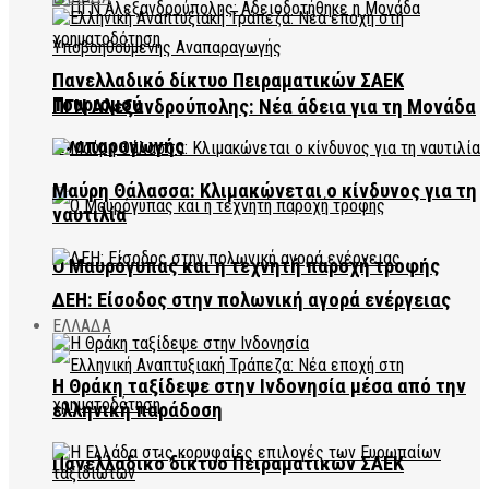
Πανελλαδικό δίκτυο Πειραματικών ΣΑΕΚ
Τουρισμού
ΠΓΝ Αλεξανδρούπολης: Νέα άδεια για τη Μονάδα
Αναπαραγωγής
Μαύρη Θάλασσα: Κλιμακώνεται ο κίνδυνος για τη
ναυτιλία
Ο Μαυρόγυπας και η τεχνητή παροχή τροφής
ΔΕΗ: Είσοδος στην πολωνική αγορά ενέργειας
ΕΛΛΑΔΑ
Η Θράκη ταξίδεψε στην Ινδονησία μέσα από την
ελληνική παράδοση
Πανελλαδικό δίκτυο Πειραματικών ΣΑΕΚ