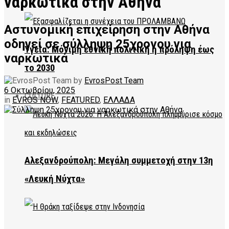
ναρκωτικά στην Αθήνα
Αστυνομική επιχείρηση στην Αθήνα
οδηγεί σε σύλληψη 25χρονου για
Υγεία: Μόνιμη εθνική πολιτική η πρόληψη έως
ναρκωτικά
το 2030
by
EvrosPost Team
6 Οκτωβρίου, 2025
CULTURE
in
EVROS NOW
,
FEATURED
,
ΕΛΛΑΔΑ
Αλεξανδρούπολη: Μεγάλη συμμετοχή στην 13η
«Λευκή Νύχτα»