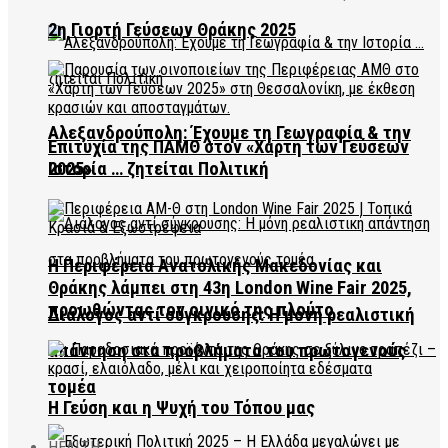
2η Γιορτή Γεύσεων Θράκης 2025
Αλεξανδρούπολη: Έχουμε τη Γεωγραφία & την
Επιτυχία της ΠΑΜΘ στον «Χάρτη των Γεύσεων
2025»
Ιστορία … ζητείται Πολιτική
Η Περιφέρεια Ανατολικής Μακεδονίας και
Θράκης λάμπει στη 43η London Wine Fair 2025,
προωθώντας τον οινικό της πλούτο
Διάλογος αντί σύγκρουσης: Η μόνη ρεαλιστική
απάντηση στα προβλήματα του πρωτογενούς
τομέα
Η Γεύση και η Ψυχή του Τόπου μας
HEALTH