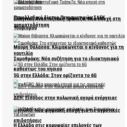
Πανελλαδικό δίκτυο Πειραματικών ΣΑΕΚ
Ελληνική Αναπτυξιακή Τράπεζα: Νέα εποχή στη
χρηματοδότηση
Τουρισμού
Μαύρη Θάλασσα: Κλιμακώνεται ο κίνδυνος για τη
ναυτιλία
Σαμοθράκη: Νέα συζήτηση για το ιδιοκτησιακό
καθεστώς του νησιού
5G στην Ελλάδα: Στον ορίζοντα το 6G
ΔΕΗ: Είσοδος στην πολωνική αγορά ενέργειας
myAGRO: Νέα ψηφιακή εποχή για τις αγροτικές
επιδοτήσεις
Η Ελλάδα στις κορυφαίες επιλογές των