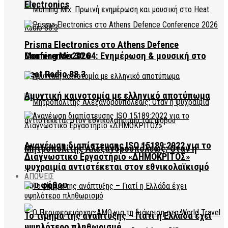
Electronics
Prisma Electronics στο Athens Defence
Conference 2026
Morning Mix 30.04: Ενημέρωση & μουσική στο
Heat Radio 88.3
Αμυντική καινοτομία με ελληνικό αποτύπωμα
Ανανέωση διαπίστευσης ISO 15189:2022 για το
Μητροπολίτης Αλεξανδρουπόλεως: Όταν η
Διαγνωστικό Εργαστήριο «ΔΗΜΟΚΡΙΤΟΣ»
ψυχραιμία αντιστέκεται στον εθνικολαϊκισμό
ΑΠΟΨΕΙΣ
του φόβου
Το τίμημα της ανάπτυξης – Γιατί η Ελλάδα έχει
υψηλότερο πληθωρισμό