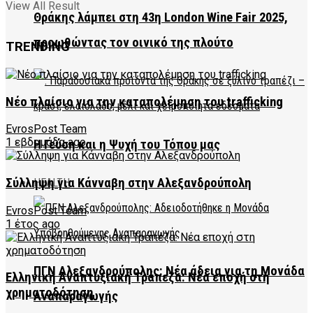
View All Result
Θράκης λάμπει στη 43η London Wine Fair 2025,
προωθώντας τον οινικό της πλούτο
TRENDING
Νέο πλαίσιο για την καταπολέμηση του trafficking
EvrosPost Team
1 εβδομάδα ago
Η Γεύση και η Ψυχή του Τόπου μας
Σύλληψη για Κάνναβη στην Αλεξανδρούπολη
HEALTH
EvrosPost Team
1 έτος ago
ΠΓΝ Αλεξανδρούπολης: Νέα άδεια για τη Μονάδα
Ελληνική Αναπτυξιακή Τράπεζα: Νέα εποχή στη
χρηματοδότηση
Αναπαραγωγής