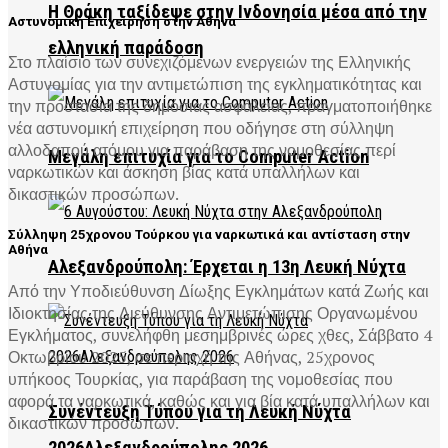
Η Θράκη ταξίδεψε στην Ινδονησία μέσα από την
Αστυνομική Επιχείρηση στην Αθήνα
ελληνική παράδοση
Στο πλαίσιο των συνεχιζόμενων ενεργειών της Ελληνικής
Αστυνομίας για την αντιμετώπιση της εγκληματικότητας και
την προστασία της δημόσιας ασφάλειας, πραγματοποιήθηκε
νέα αστυνομική επιχείρηση που οδήγησε στη σύλληψη
αλλοδαπού ατόμου για παράβαση της νομοθεσίας περί
Μεγάλη επιτυχία για το Computer Action
ναρκωτικών και άσκηση βίας κατά υπαλλήλων και
δικαστικών προσώπων.
Σύλληψη 25χρονου Τούρκου για ναρκωτικά και αντίσταση στην
Αθήνα
Αλεξανδρούπολη: Έρχεται η 13η Λευκή Νύχτα
Από την Υποδιεύθυνση Δίωξης Εγκλημάτων κατά Ζωής και
Ιδιοκτησίας της Διεύθυνσης Αντιμετώπισης Οργανωμένου
Εγκλήματος, συνελήφθη μεσημβρινές ώρες χθες, Σάββατο 4
Οκτωβρίου 2025, σε περιοχή της Αθήνας, 25χρονος
υπήκοος Τουρκίας, για παράβαση της νομοθεσίας που
αφορά τα ναρκωτικά, καθώς και για βία κατά υπαλλήλων και
Συνέντευξη Τύπου για τη Λευκή Νύχτα
δικαστικών προσώπων.