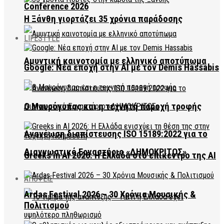
Conference 2026
Η Ξάνθη γιορτάζει 35 χρόνια παράδοσης
LIFESTYLE
Αμυντική καινοτομία με ελληνικό αποτύπωμα
Google: Νέα εποχή στην AI με τον Demis Hassabis
Ο Μαυρόγυπας και η τεχνητή παροχή τροφής
Ανανέωση διαπίστευσης ISO 15189:2022 για το
Διαγνωστικό Εργαστήριο «ΔΗΜΟΚΡΙΤΟΣ»
Greeks in AI 2026: Η Ελλάδα στο επίκεντρο της AI
ΑΠΟΨΕΙΣ
Ardas Festival 2026 – 30 Χρόνια Μουσικής &
Πολιτισμού