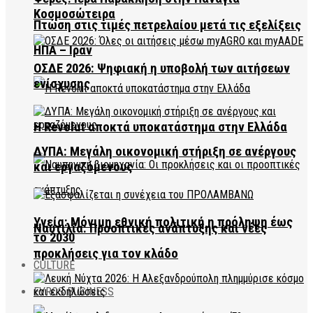
Κοσμοσώτειρα
Πτώση στις τιμές πετρελαίου μετά τις εξελίξεις
ΗΠΑ – Ιράν
ΟΣΔΕ 2026: Ψηφιακή η υποβολή των αιτήσεων
ενίσχυσης
Η Revolut αποκτά υποκατάστημα στην Ελλάδα
ΔΥΠΑ: Μεγάλη οικονομική στήριξη σε ανέργους
και εργαζόμενους
Υγεία: Μόνιμη εθνική πολιτική η πρόληψη έως
Ναυτιλία: Προοπτικές ανάπτυξης και νέες
το 2030
προκλήσεις για τον κλάδο
CULTURE
EVROS BUSINESS