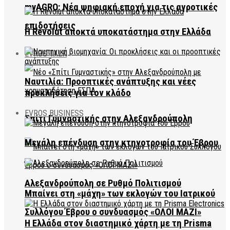
myAGRO: Νέα ψηφιακή εποχή για τις αγροτικές
επιδοτήσεις
Η Revolut αποκτά υποκατάστημα στην Ελλάδα
EVROS TALK
Ναυτιλία: Προοπτικές ανάπτυξης και νέες
προκλήσεις για τον κλάδο
EVROS BUSINESS
Σπίτι Γυμναστικής στην Αλεξανδρούπολη
Μεγάλη επένδυση στην κτηνοτροφία του Έβρου
Αλεξανδρούπολη σε Ρυθμό Πολιτισμού
Μπαίνει στη «μάχη» των εκλογών του Ιατρικού
Συλλόγου Έβρου ο συνδυασμός «ΟΛΟΙ ΜΑΖΙ»
Η Ελλάδα στον διαστημικό χάρτη με τη Prisma