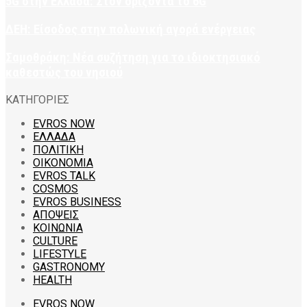
5G στην Ελλάδα: Στον ορίζοντα το 6G
ΔΕΗ: Είσοδος στην πολωνική αγορά ενέργειας
Σαμοθράκη: Νέα συζήτηση για το ιδιοκτησιακό
καθεστώς του νησιού
ΚΑΤΗΓΟΡΙΕΣ
EVROS NOW
ΕΛΛΑΔΑ
ΠΟΛΙΤΙΚΗ
ΟΙΚΟΝΟΜΙΑ
EVROS TALK
COSMOS
EVROS BUSINESS
ΑΠΟΨΕΙΣ
ΚΟΙΝΩΝΙΑ
CULTURE
LIFESTYLE
GASTRONOMY
HEALTH
EVROS NOW