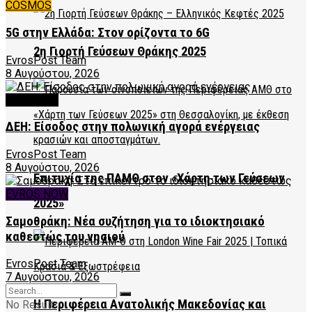
COSMOS
5G στην Ελλάδα: Στον ορίζοντα το 6G
2η Γιορτή Γεύσεων Θράκης 2025
EvrosPost Team
8 Αυγούστου, 2026
FEATURED
ΔΕΗ: Είσοδος στην πολωνική αγορά ενέργειας
EvrosPost Team
8 Αυγούστου, 2026
Επιτυχία της ΠΑΜΘ στον «Χάρτη των Γεύσεων
EVROS NOW
2025»
Σαμοθράκη: Νέα συζήτηση για το ιδιοκτησιακό
καθεστώς του νησιού
EvrosPost Team
7 Αυγούστου, 2026
Η Περιφέρεια Ανατολικής Μακεδονίας και
No Result