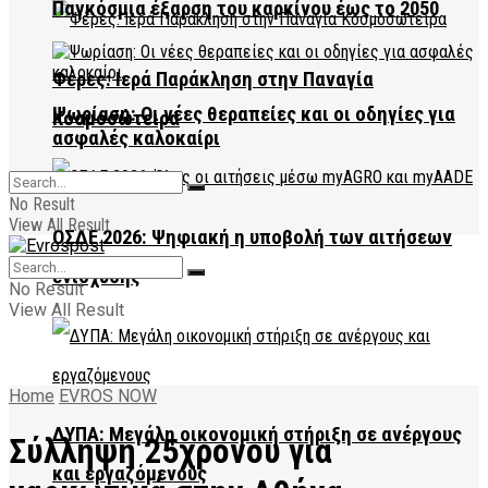
Παγκόσμια έξαρση του καρκίνου έως το 2050
Φέρες: Ιερά Παράκληση στην Παναγία
Ψωρίαση: Οι νέες θεραπείες και οι οδηγίες για
Κοσμοσώτειρα
ασφαλές καλοκαίρι
No Result
View All Result
ΟΣΔΕ 2026: Ψηφιακή η υποβολή των αιτήσεων
ενίσχυσης
No Result
View All Result
Home
EVROS NOW
ΔΥΠΑ: Μεγάλη οικονομική στήριξη σε ανέργους
Σύλληψη 25χρονου για
και εργαζόμενους