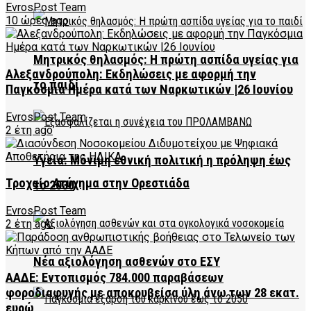
EvrosPost Team
10 ώρες ago
Μητρικός θηλασμός: Η πρώτη ασπίδα υγείας για
Αλεξανδρούπολη: Εκδηλώσεις με αφορμή την
το παιδί
Παγκόσμια Ημέρα κατά των Ναρκωτικών |26 Ιουνίου
EvrosPost Team
2 έτη ago
Υγεία: Μόνιμη εθνική πολιτική η πρόληψη έως
Τροχαίο Ατύχημα στην Ορεστιάδα
το 2030
EvrosPost Team
2 έτη ago
Νέα αξιολόγηση ασθενών στο ΕΣΥ
ΑΑΔΕ: Εντοπισμός 784.000 παραβάσεων
φοροδιαφυγής με αποκρυβείσα ύλη άνω των 28 εκατ.
ευρώ