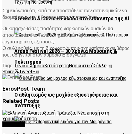
Σημειώνεται ότι, κατά την προσπάθεια των αστυνομικών να
δεσμεύσουν τον 25χρονο, αυτός αντιστάθηκε.
Greeks in AI 2026: Η Ελλάδα στο επίκεντρο της AI
Οι κατασχεθείσες ποσότητες ναρκωτικών ουσιών θα
αποσταλούν στο Γενικό Χημείο του Κράτους για
εργαστηριακές εξετάσεις.
Ο συλληφθείς, με τη δικογραφία που σχηματίστηκε σε βάρος
Ardas Festival 2026 – 30 Χρόνια Μουσικής &
του, οδηγείται στον αρμόδιο Εισαγγελέα.
Πολιτισμού
Tags:
Γενικό Χημείο
Κατάσχεση
Ναρκωτικά
Σύλληψη
Share
Tweet
Pin
EvrosPost Team
Ο αθλητισμός ως μοχλός εξωστρέφειας και
Related
Posts
ανάπτυξης
FEATURED