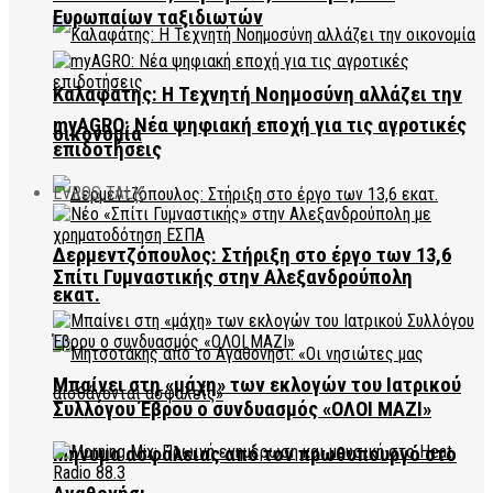
Ευρωπαίων ταξιδιωτών
Καλαφάτης: Η Τεχνητή Νοημοσύνη αλλάζει την
myAGRO: Νέα ψηφιακή εποχή για τις αγροτικές
οικονομία
επιδοτήσεις
EVROS TALK
Δερμεντζόπουλος: Στήριξη στο έργο των 13,6
Σπίτι Γυμναστικής στην Αλεξανδρούπολη
εκατ.
Μπαίνει στη «μάχη» των εκλογών του Ιατρικού
Συλλόγου Έβρου ο συνδυασμός «ΟΛΟΙ ΜΑΖΙ»
Μήνυμα ασφάλειας από τον πρωθυπουργό στο