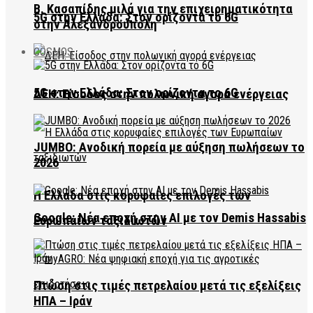
Β. Κασαπίδης μιλά για την επιχειρηματικότητα
5G στην Ελλάδα: Στον ορίζοντα το 6G
στην Αλεξανδρούπολη
COSMOS
5G στην Ελλάδα: Στον ορίζοντα το 6G
ΔΕΗ: Είσοδος στην πολωνική αγορά ενέργειας
JUMBO: Ανοδική πορεία με αύξηση πωλήσεων το
2026
Η Ελλάδα στις κορυφαίες επιλογές των
Google: Νέα εποχή στην AI με τον Demis Hassabis
Ευρωπαίων ταξιδιωτών
Πτώση στις τιμές πετρελαίου μετά τις εξελίξεις
ΗΠΑ – Ιράν