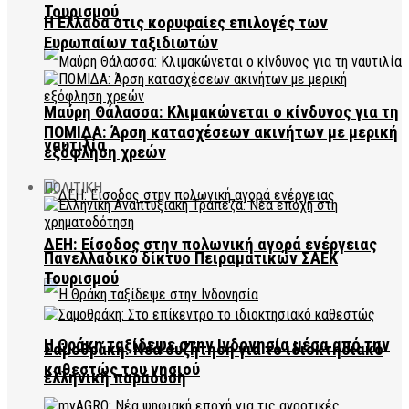
Τουρισμού
Η Ελλάδα στις κορυφαίες επιλογές των
Ευρωπαίων ταξιδιωτών
Μαύρη Θάλασσα: Κλιμακώνεται ο κίνδυνος για τη
ΠΟΜΙΔΑ: Άρση κατασχέσεων ακινήτων με μερική
ναυτιλία
εξόφληση χρεών
ΠΟΛΙΤΙΚΗ
ΔΕΗ: Είσοδος στην πολωνική αγορά ενέργειας
Πανελλαδικό δίκτυο Πειραματικών ΣΑΕΚ
Τουρισμού
Η Θράκη ταξίδεψε στην Ινδονησία μέσα από την
Σαμοθράκη: Νέα συζήτηση για το ιδιοκτησιακό
καθεστώς του νησιού
ελληνική παράδοση