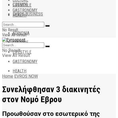
CULTURE
COSMOS
LIFESTYLE
GASTRONOMY
EVROS BUSINESS
HEALTH
ΑΠΟΨΕΙΣ
No Result
ΚΟΙΝΩΝΙΑ
View All Result
CULTURE
No Result
LIFESTYLE
View All Result
GASTRONOMY
HEALTH
Home
EVROS NOW
Συνελήφθησαν 3 διακινητές
στον Nομό Εβρου
Προωθούσαν στο εσωτερικό της