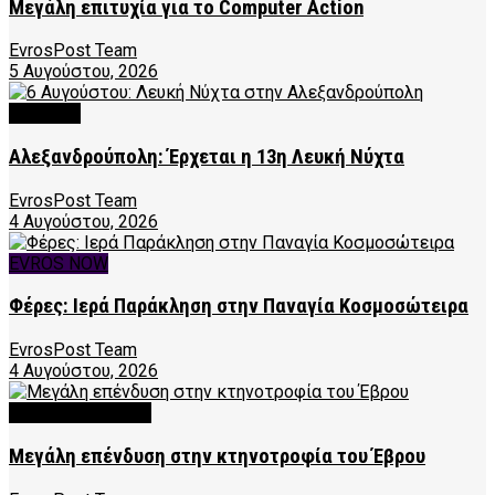
Μεγάλη επιτυχία για το Computer Action
EvrosPost Team
5 Αυγούστου, 2026
CULTURE
Αλεξανδρούπολη: Έρχεται η 13η Λευκή Νύχτα
EvrosPost Team
4 Αυγούστου, 2026
EVROS NOW
Φέρες: Ιερά Παράκληση στην Παναγία Κοσμοσώτειρα
EvrosPost Team
4 Αυγούστου, 2026
EVROS BUSINESS
Μεγάλη επένδυση στην κτηνοτροφία του Έβρου