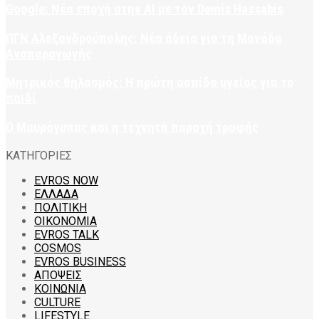
Google: Νέα εποχή στην AI με τον Demis Hassabis
ΠΓΝ Αλεξανδρούπολης: Νέα άδεια για τη Μονάδα
Αναπαραγωγής
Μητρικός θηλασμός: Η πρώτη ασπίδα υγείας για το
παιδί
Ο Μαυρόγυπας και η τεχνητή παροχή τροφής
ΚΑΤΗΓΟΡΙΕΣ
EVROS NOW
ΕΛΛΑΔΑ
ΠΟΛΙΤΙΚΗ
ΟΙΚΟΝΟΜΙΑ
EVROS TALK
COSMOS
EVROS BUSINESS
ΑΠΟΨΕΙΣ
ΚΟΙΝΩΝΙΑ
CULTURE
LIFESTYLE