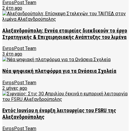
EvrosPost Team
2 έτη ago
Αλεξανδρούπολη: Εννέα εταιρείες διεκδικούν το έργο
Στρατηγικής & Επιχειρησιακής Ανάπτυξης του λιμένα
EvrosPost Team
3 έτη ago
Νέα ψηφιακή πλατφόρμα για τα Ωνάσεια Σχολεία
EvrosPost Team
2 μήνες ago
Εντός Ιουνίου η έναρξη λειτουργίας του FSRU της
Αλεξανδρούπολης
EvrosPost Team