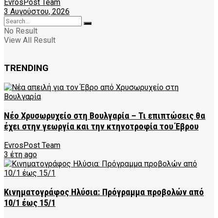
EvrosPost Team
3 Αυγούστου, 2026
No Result
View All Result
TRENDING
Νέο Χρυσωρυχείο στη Βουλγαρία – Τι επιπτώσεις θα
έχει στην γεωργία και την κτηνοτροφία του Έβρου
EvrosPost Team
3 έτη ago
Κινηματογράφος Ηλύσια: Πρόγραμμα προβολών από
10/1 έως 15/1