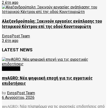
2 έτη ago
Αλεξανδρούπολη: Ξεκινούν εργασίες ανάπλασης του
Ιστορικού Κέντρου επί της οδού Κουντουριώτη
EvrosPost Team
3 έτη ago
LATEST NEWS
FEATURED
myAGRO: Νέα ψηφιακή εποχή για τις αγροτικές
επιδοτήσεις
by
EvrosPost Team
6 Αυγούστου, 2026
myAGRO: Νέα πλατφόρμα για τις αγροτικές επιδοτήσεις από