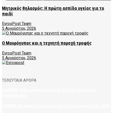
Μητρικός θηλασμός: Η πρώτη ασπίδα υγείας για το
παιδί
EvrosPost Team
5 Αυγούστου, 2026
Ο Μαυρόγυπας και η τεχνητή παροχή τροφής
EvrosPost Team
5 Αυγούστου, 2026
ΤΕΛΕΥΤΑΙΑ ΑΡΘΡΑ
myAGRO: Νέα ψηφιακή εποχή για τις αγροτικές
επιδοτήσεις
JUMBO: Ανοδική πορεία με αύξηση πωλήσεων το 2026