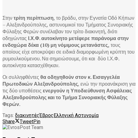
Στην
τρίτη περίπτωση
, το βράδυ, στην Εγνατία Οδό Κήπων
– Αλεξανδρούπολης, αστυνομικοί του Τμήματος Συνοριακής
Φύλαξης Φερών συνέλαβαν τον τρίτο διακινητή, διότι
οδηγώντας
Ι.Χ.Φ. αυτοκίνητο μετέφερε παράνομα στην
ενδοχώρα δέκα (10) μη νόμιμους μετανάστες,
τους
οποίους είχε αποκρύψει σε ειδικά διαμορφωμένη κρύπτη του
ρυμουλκούμενου. Να σημειώσουμε, ότι και δύο Ι.Χ.Φ.
αυτοκίνητα κατασχέθηκαν.
Οι συλληφθέντες
θα οδηγηθούν στον κ. Εισαγγελέα
Πρωτοδικών Αλεξανδρούπολης
, ενώ την προανάκριση για
τις δύο υποθέσεις
ενεργούν η Υποδιεύθυνση Ασφάλειας
Αλεξανδρούπολης και το Τμήμα Συνοριακής Φύλαξης
Φερών.
Tags:
διακινητές
Έβρος
Ελληνική Αστυνομία
Share
Tweet
Pin