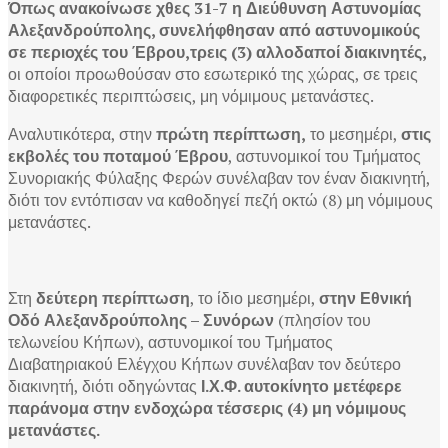
Όπως ανακοίνωσε χθες 31-7 η
Διεύθυνση Αστυνομίας
Αλεξανδρούπολης, σ
υνελήφθησαν
από αστυνομικούς
σε περιοχές του Έβρου,
τρεις (3) αλλοδαποί διακινητές,
οι οποίοι προωθούσαν στο εσωτερικό της χώρας, σε τρεις
διαφορετικές περιπτώσεις, μη νόμιμους μετανάστες.
Αναλυτικότερα, στην
πρώτη περίπτωση,
το μεσημέρι,
στις
εκβολές του ποταμού Έβρου
, αστυνομικοί του Τμήματος
Συνοριακής Φύλαξης Φερών συνέλαβαν τον έναν διακινητή,
διότι τον εντόπισαν να καθοδηγεί πεζή οκτώ (8) μη νόμιμους
μετανάστες.
Στη
δεύτερη περίπτωση
, το ίδιο μεσημέρι,
στην Εθνική
Οδό Αλεξανδρούπολης – Συνόρων
(πλησίον του
τελωνείου Κήπων), αστυνομικοί του Τμήματος
Διαβατηριακού Ελέγχου Κήπων συνέλαβαν τον δεύτερο
διακινητή, διότι οδηγώντας
Ι.Χ.Φ. αυτοκίνητο μετέφερε
παράνομα στην ενδοχώρα τέσσερις (4) μη νόμιμους
μετανάστες.