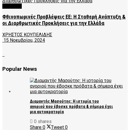
FEATURED
Φθινοπωρινές Προβλέψεις ΕΕ: Η Σταθερή Ανάπτυξη &
οι Διαρθρωτικές Προκλήσεις για την Ελλάδα
ΧΡΉΣΤΟΣ ΚΟΥΠΕΛΊΔΗΣ
15 Νοεμβρίου, 2024
Popular News
Διαμαντής Μασούτης: Η ιστορία του
αγοριού που έβοσκε πρόβατα & σήμερα έχει
μια αυτοκρατορία
0 shares
Share
0
Tweet
0