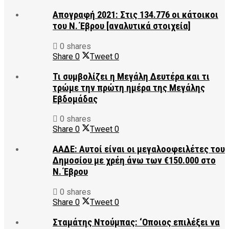
Απογραφή 2021: Στις 134.776 οι κάτοικοι
του Ν. Έβρου [αναλυτικά στοιχεία]
0 shares
Share
0
Tweet
0
Τι συμβολίζει η Μεγάλη Δευτέρα και τι
τρώμε την πρώτη ημέρα της Μεγάλης
Εβδομάδας
0 shares
Share
0
Tweet
0
ΑΑΔΕ: Αυτοί είναι οι μεγαλοοφειλέτες του
Δημοσίου με χρέη άνω των €150.000 στο
Ν. Έβρου
0 shares
Share
0
Tweet
0
Σταμάτης Ντούμπας: ‘Οποιος επιλέξει να