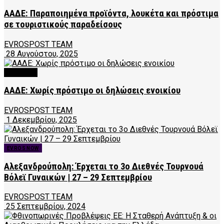
ΑΑΔΕ: Παραποιημένα προϊόντα, λουκέτα και πρόστιμα
σε τουριστικούς παραδείσους
EVROSPOST TEAM
28 Αυγούστου, 2025
FEATURED
ΑΑΔΕ: Χωρίς πρόστιμο οι δηλώσεις ενοικίου
EVROSPOST TEAM
1 Δεκεμβρίου, 2025
EVROS NOW
Αλεξανδρούπολη: Έρχεται το 3ο Διεθνές Τουρνουά
Βόλεϊ Γυναικών | 27 – 29 Σεπτεμβρίου
EVROSPOST TEAM
25 Σεπτεμβρίου, 2024