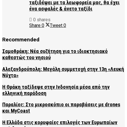
ταξιδέψει με τα λεωφορεία μας, θα έχει
ένα ασφαλές & άνετο ταξίδι
0 shares
Share
0
Tweet
0
Recommended
Σαμοθράκη: Νέα συζήτηση για το ιδιοκτησιακό
καθεστώς του νησιού
Αλεξανδρούπολη: Μεγάλη συμμετοχή στην 13η «Λευκή
Νύχτα»
Η Θράκη ταξίδεψε στην Ινδονησία μέσα από την
ελληνική παράδοση
Παραλίες: Στο μικροσκόπιο οι παραβάσεις με drones
και MyCoast
Η Ελλάδα στις κορυφαίες επιλογές των Ευρωπαίων