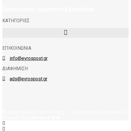
Τραυματισμός 15χρονης στη Σαμοθράκη
ΚΑΤΗΓΟΡΙΕΣ
ΕΠΙΚΟΙΝΩΝΙΑ
info@evrospost.gr
ΔΙΑΦΗΜΙΣΗ
ads@evrospost.gr
© Copyright 2022 EvrosPost.gr – Σχεδιασμός & κατασκεύη
ιστοσελίδας:
Respect Web