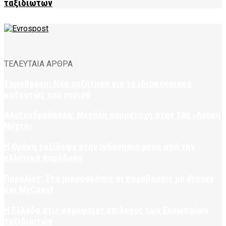
ταξιδιωτών
ΤΕΛΕΥΤΑΙΑ ΑΡΘΡΑ
Σαμοθράκη: Νέα συζήτηση για το ιδιοκτησιακό
καθεστώς του νησιού
Αλεξανδρούπολη: Μεγάλη συμμετοχή στην 13η «Λευκή
Νύχτα»
Η Θράκη ταξίδεψε στην Ινδονησία μέσα από την
ελληνική παράδοση
Παραλίες: Στο μικροσκόπιο οι παραβάσεις με drones
και MyCoast
Η Ελλάδα στις κορυφαίες επιλογές των Ευρωπαίων
ταξιδιωτών