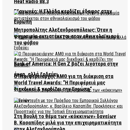
Heat Radio 88.3
Εξαγωγές: Η Ελλάδα κερδίζει έδαφος στην
Ευρώπη
Μητροπολίτης Αλεξανδρουπόλεως: Όταν η
ψυχραιμία αντιστέκεται στον εθνικολαϊκισμό
του φόβου
Bank of America: Η Gen Z βάζει λιγότερα στην
άκρη, αλλά ξοδεύει
Ο Περιφερειάρχης ΑΜΘ για τη διάκριση στα
World Travel Awards: “Η Περιφέρειά μας
διεκδικεί & κερδίζει την Ευρώπη”
Στη Βουλή το θέμα των «κόκκινων» δανείων
Β. Κασαπίδης μιλά για την επιχειρηματικότητα
στην Αλεξανδρούπολη