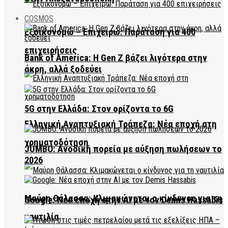
COSMOS
Εξοικονομώ – Επιχειρώ: Παράταση για 400
επιχειρήσεις
Bank of America: Η Gen Z βάζει λιγότερα στην
άκρη, αλλά ξοδεύει
5G στην Ελλάδα: Στον ορίζοντα το 6G
Ελληνική Αναπτυξιακή Τράπεζα: Νέα εποχή στη
χρηματοδότηση
JUMBO: Ανοδική πορεία με αύξηση πωλήσεων το
2026
Μαύρη Θάλασσα: Κλιμακώνεται ο κίνδυνος για τη
Google: Νέα εποχή στην AI με τον Demis Hassabis
ναυτιλία