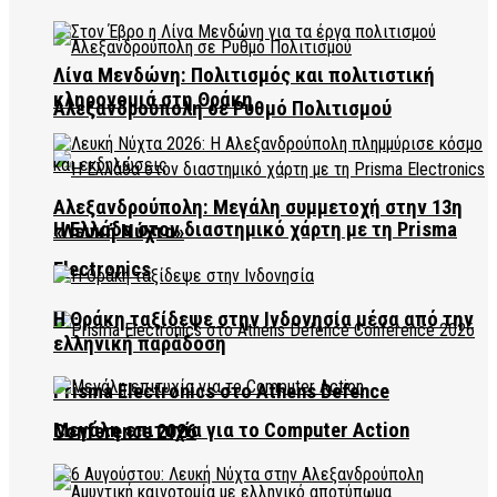
Λίνα Μενδώνη: Πολιτισμός και πολιτιστική
κληρονομιά στη Θράκη
Αλεξανδρούπολη σε Ρυθμό Πολιτισμού
Αλεξανδρούπολη: Μεγάλη συμμετοχή στην 13η
Η Ελλάδα στον διαστημικό χάρτη με τη Prisma
«Λευκή Νύχτα»
Electronics
Η Θράκη ταξίδεψε στην Ινδονησία μέσα από την
ελληνική παράδοση
Prisma Electronics στο Athens Defence
Μεγάλη επιτυχία για το Computer Action
Conference 2026