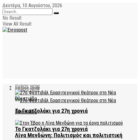
Δευτέρα, 10 Αυγούστου, 2026
No Result
View All Result
EVROS NOW
EVROS NOW
Το Γκατζολάκι για 27η χρονιά
Το Γκατζολάκι για 27η χρονιά
Λίνα Μενδώνη: Πολιτισμός και πολιτιστική