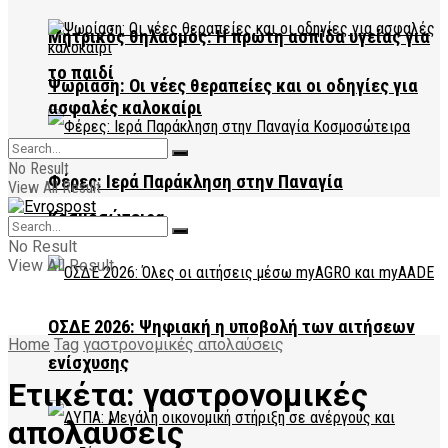
Μητρικός θηλασμός: Η πρώτη ασπίδα υγείας για
το παιδί
Ψωρίαση: Οι νέες θεραπείες και οι οδηγίες για
ασφαλές καλοκαίρι
No Result
Φέρες: Ιερά Παράκληση στην Παναγία
View All Result
Κοσμοσώτειρα
No Result
View All Result
ΟΣΔΕ 2026: Ψηφιακή η υποβολή των αιτήσεων
Home
Tag
γαστρονομικές απολαύσεις
ενίσχυσης
Ετικέτα:
γαστρονομικές
απολαύσεις