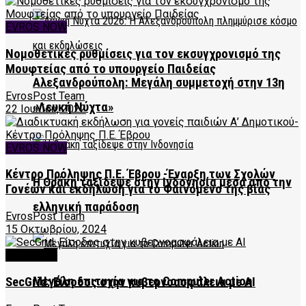
EVROS NOW
Νομοθετικές ρυθμίσεις για τον εκσυγχρονισμό της
Μουφτείας από το υπουργείο Παιδείας
Αλεξανδρούπολη: Μεγάλη συμμετοχή στην 13η
EvrosPost Team
«Λευκή Νύχτα»
22 Ιουλίου, 2022
EVROS NOW
Κέντρο Πρόληψης Π.Ε. Έβρου -Έναρξη των Σχολών
Η Θράκη ταξίδεψε στην Ινδονησία μέσα από την
Γονέων και εκδήλωση για το Φαινόμενο της βίας
ελληνική παράδοση
EvrosPost Team
15 Οκτωβρίου, 2024
FEATURED
Μεγάλη επιτυχία για το Computer Action
SecGrid: Είσοδος στην κυβερνοασφάλεια με AI