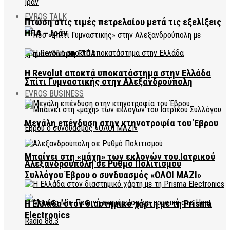
EVROS TALK
Πτώση στις τιμές πετρελαίου μετά τις εξελίξεις
ΗΠΑ – Ιράν
Η Revolut αποκτά υποκατάστημα στην Ελλάδα
Σπίτι Γυμναστικής στην Αλεξανδρούπολη
EVROS BUSINESS
Μεγάλη επένδυση στην κτηνοτροφία του Έβρου
Μπαίνει στη «μάχη» των εκλογών του Ιατρικού
Αλεξανδρούπολη σε Ρυθμό Πολιτισμού
Συλλόγου Έβρου ο συνδυασμός «ΟΛΟΙ ΜΑΖΙ»
Η Ελλάδα στον διαστημικό χάρτη με τη Prisma
Electronics