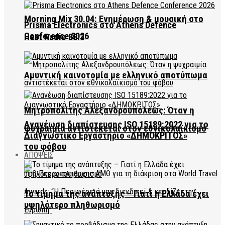
Morning Mix 30.04: Ενημέρωση & μουσική στο
Prisma Electronics στο Athens Defence
Conference 2026
Heat Radio 88.3
Αμυντική καινοτομία με ελληνικό αποτύπωμα
Μητροπολίτης Αλεξανδρουπόλεως: Όταν η
Ανανέωση διαπίστευσης ISO 15189:2022 για το
ψυχραιμία αντιστέκεται στον εθνικολαϊκισμό
Διαγνωστικό Εργαστήριο «ΔΗΜΟΚΡΙΤΟΣ»
του φόβου
ΑΠΟΨΕΙΣ
Το τίμημα της ανάπτυξης – Γιατί η Ελλάδα έχει
υψηλότερο πληθωρισμό