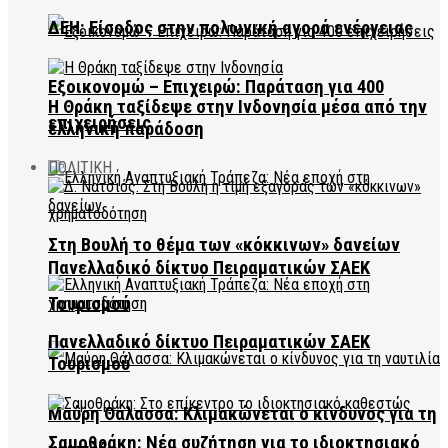
ΔΕΗ: Είσοδος στην πολωνική αγορά ενέργειας
Εξοικονομώ – Επιχειρώ: Παράταση για 400
Η Θράκη ταξίδεψε στην Ινδονησία μέσα από την
επιχειρήσεις
ελληνική παράδοση
ΠΟΛΙΤΙΚΗ
Στη Βουλή το θέμα των «κόκκινων» δανείων
Πανελλαδικό δίκτυο Πειραματικών ΣΑΕΚ
Τουρισμού
Πανελλαδικό δίκτυο Πειραματικών ΣΑΕΚ
Τουρισμού
Μαύρη Θάλασσα: Κλιμακώνεται ο κίνδυνος για τη
Σαμοθράκη: Νέα συζήτηση για το ιδιοκτησιακό