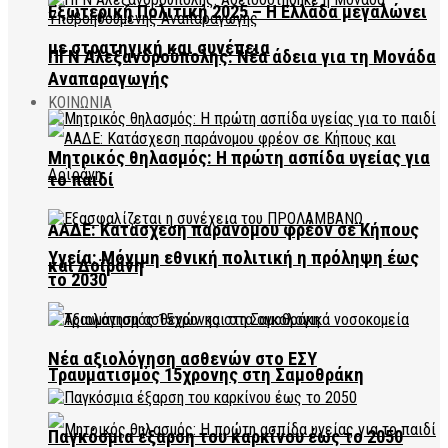
Εξωτερική Πολιτική 2025 – Η Ελλάδα μεγαλώνει
με στρατηγική και συνέπεια
ΠΓΝ Αλεξανδρούπολης: Νέα άδεια για τη Μονάδα
Αναπαραγωγής
ΚΟΙΝΩΝΙΑ
Μητρικός θηλασμός: Η πρώτη ασπίδα υγείας για
το παιδί
ΑΑΔΕ: Κατάσχεση παράνομου φρέον σε Κήπους
Υγεία: Μόνιμη εθνική πολιτική η πρόληψη έως
και Δοϊράνη
το 2030
Νέα αξιολόγηση ασθενών στο ΕΣΥ
Τραυματισμός 15χρονης στη Σαμοθράκη
Παγκόσμια έξαρση του καρκίνου έως το 2050