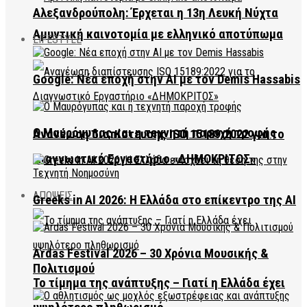
Αλεξανδρούπολη: Έρχεται η 13η Λευκή Νύχτα
Αμυντική καινοτομία με ελληνικό αποτύπωμα
LIFESTYLE
Google: Νέα εποχή στην AI με τον Demis Hassabis
Ο Μαυρόγυπας και η τεχνητή παροχή τροφής
Ανανέωση διαπίστευσης ISO 15189:2022 για το
Διαγνωστικό Εργαστήριο «ΔΗΜΟΚΡΙΤΟΣ»
ΑΠΟΨΕΙΣ
Greeks in AI 2026: Η Ελλάδα στο επίκεντρο της AI
Ardas Festival 2026 – 30 Χρόνια Μουσικής &
Πολιτισμού
Το τίμημα της ανάπτυξης – Γιατί η Ελλάδα έχει