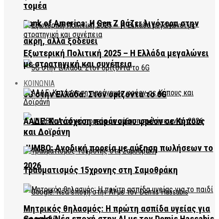
τομέα
Bank of America: Η Gen Z βάζει λιγότερα στην
άκρη, αλλά ξοδεύει
Εξωτερική Πολιτική 2025 – Η Ελλάδα μεγαλώνει
με στρατηγική και συνέπεια
ΚΟΙΝΩΝΙΑ
5G στην Ελλάδα: Στον ορίζοντα το 6G
ΑΑΔΕ: Κατάσχεση παράνομου φρέον σε Κήπους
και Δοϊράνη
JUMBO: Ανοδική πορεία με αύξηση πωλήσεων το
2026
Τραυματισμός 15χρονης στη Σαμοθράκη
Μητρικός θηλασμός: Η πρώτη ασπίδα υγείας για