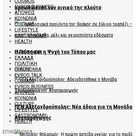
COSMOS
EVROS BUSINESS
προωθώντας τον οινικό της πλούτο
ΑΠΟΨΕΙΣ
ΚΟΙΝΩΝΙΑ
CULTURE
LIFESTYLE
GASTRONOMY
HEALTH
Η Γεύση και η Ψυχή του Τόπου μας
EVROS NOW
ΕΛΛΑΔΑ
ΠΟΛΙΤΙΚΗ
HEALTH
ΟΙΚΟΝΟΜΙΑ
EVROS TALK
COSMOS
EVROS BUSINESS
ΑΠΟΨΕΙΣ
ΚΟΙΝΩΝΙΑ
CULTURE
ΠΓΝ Αλεξανδρούπολης: Νέα άδεια για τη Μονάδα
LIFESTYLE
GASTRONOMY
Αναπαραγωγής
HEALTH
ΕΠΙΚΟΙΝΩΝΙΑ