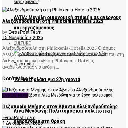
ΔΥΠΑ: Μεγάλη οικονομική στήριξη σε ανέργους
Αλεξανδρούπολη στη Philoxenia-Hotelia 2025
και εργαζόμενους
by
EvrosPost Team
15 Νοεμβρίου, 2025
CULTURE
Αλεξανδρούπολη στη Philoxenia-Hotelia 2025 Ο Δήμος
Αλεξανδρούπολης συνεχίζει δυναμικά την παρουσία του στη
διεθνή τουριστική έκθεση Philoxenia-Hotelia,
αναδεικνύοντας για ακόμη ...
Don't Miss It
Το Γκατζολάκι για 27η χρονιά
EVROS NOW
Πεζοπορία Μνήμης στον Άβαντα Αλεξανδρούπολης
Λίνα Μενδώνη: Πολιτισμός και πολιτιστική
EvrosPost Team
κληρονομιά στη Θράκη
1 Δεκεμβρίου, 2025