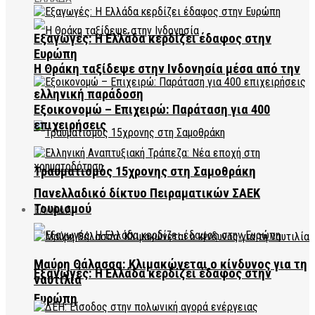
Εξαγωγές: Η Ελλάδα κερδίζει έδαφος στην
Ευρώπη
Η Θράκη ταξίδεψε στην Ινδονησία μέσα από την
ελληνική παράδοση
Εξοικονομώ – Επιχειρώ: Παράταση για 400
επιχειρήσεις
Τραυματισμός 15χρονης στη Σαμοθράκη
Πανελλαδικό δίκτυο Πειραματικών ΣΑΕΚ
Τουρισμού
ΕΛΛΑΔΑ
Μαύρη Θάλασσα: Κλιμακώνεται ο κίνδυνος για τη
Εξαγωγές: Η Ελλάδα κερδίζει έδαφος στην
ναυτιλία
Ευρώπη